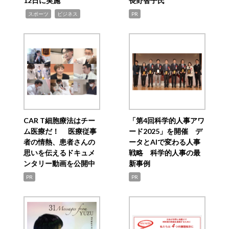
12日に実施
長野智子氏
,
,
スポーツ
ビジネス
PR
CAR T細胞療法はチー
「第4回科学的人事アワ
ム医療だ！ 医療従事
ード2025」を開催 デ
者の情熱、患者さんの
ータとAIで変わる人事
思いを伝えるドキュメ
戦略 科学的人事の最
ンタリー動画を公開中
新事例
PR
PR