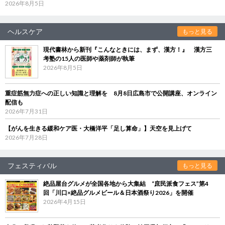
2026年8月5日
ヘルスケア
もっと見る
現代書林から新刊『こんなときには、まず、漢方！』 漢方三
考塾の15人の医師や薬剤師が執筆
2026年8月5日
重症筋無力症への正しい知識と理解を 8月8日広島市で公開講座、オンライン
配信も
2026年7月31日
【がんを生きる緩和ケア医・大橋洋平「足し算命」】天空を見上げて
2026年7月28日
フェスティバル
もっと見る
絶品屋台グルメが全国各地から大集結 “庶民派食フェス”第4
回「川口×絶品グルメビール＆日本酒祭り2026」を開催
2026年4月15日