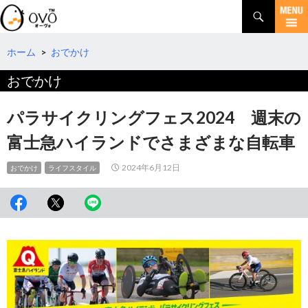
検
索
コ
ン
テ
ホーム
>
おでかけ
ン
おでかけ
ツ
へ
移
パラサイクリングフェス2024 週末の
動
富士急ハイランドでさまざまな自転車
2024年6月12日
おでかけ
ライフスタイル