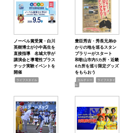
ノーベル賞受賞・白川
豊臣秀吉・秀長兄弟ゆ
英樹博士が小中高生を
かりの地を巡るスタン
直接指導 名城大学が
プラリーがスタート
講演会と導電性プラス
和歌山市内5カ所・近畿
チック実験イベントを
6カ所を巡り限定グッズ
開催
をもらおう
,
,
,
ライフスタイル
カルチャー
ライフスタイ
ル