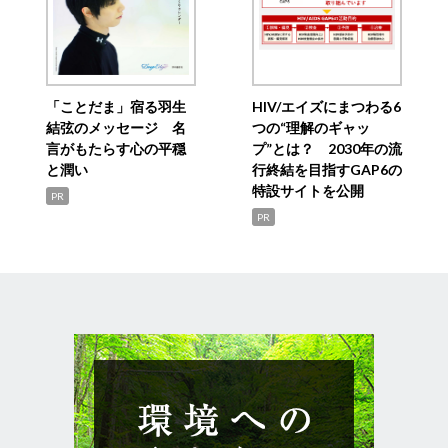
「ことだま」宿る羽生
HIV/エイズにまつわる6
結弦のメッセージ 名
つの“理解のギャッ
言がもたらす心の平穏
プ”とは？ 2030年の流
と潤い
行終結を目指すGAP6の
特設サイトを公開
PR
PR