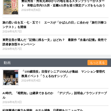
豊臣秀吉・秀長兄弟ゆかりの地を巡るスタンプラリーがスター
ト 和歌山市内5カ所・近畿6カ所を巡り限定グッズをもらおう
2026年8月8日
旅の思い出を五・七・五で！ エースが「かばんの日」に合わせ「旅行川柳コ
ンテスト」を開催
2026年8月7日
東野圭吾が選んだ「記憶に残る一文」はどれ？ 最新作『永遠の記憶』発売で
読者参加型キャンペーン
2026年8月7日
動画
もっと見る
「100歳現役」目指すシニア1500人が集結 マンション管理代
務員イベント「うぇるねすシップ」
2026年8月4日
AI時代、「暗黙知」は継承できるのか 「デジブレ」説明会／ラウンドテーブ
ル
2026年8月3日
紀伊勝浦の魅力を堪能 ホテル浦島、日昇館をリニューアル