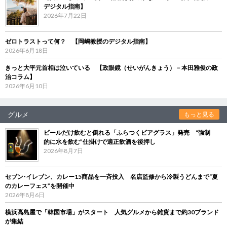
デジタル指南】
2026年7月22日
ゼロトラストって何？ 【岡嶋教授のデジタル指南】
2026年6月18日
きっと大平元首相は泣いている 【政眼鏡（せいがんきょう）－本田雅俊の政
治コラム】
2026年6月10日
グルメ
もっと見る
ビールだけ飲むと倒れる「ふらつくビアグラス」発売 “強制
的に水を飲む”仕掛けで適正飲酒を後押し
2026年8月7日
セブン‐イレブン、カレー15商品を一斉投入 名店監修から冷製うどんまで“夏
のカレーフェス”を開催中
2026年8月6日
横浜高島屋で「韓国市場」がスタート 人気グルメから雑貨まで約30ブランド
が集結