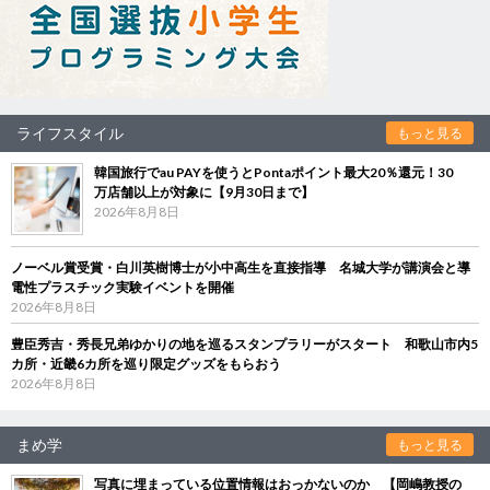
ライフスタイル
もっと見る
韓国旅行でau PAYを使うとPontaポイント最大20％還元！30
万店舗以上が対象に【9月30日まで】
2026年8月8日
ノーベル賞受賞・白川英樹博士が小中高生を直接指導 名城大学が講演会と導
電性プラスチック実験イベントを開催
2026年8月8日
豊臣秀吉・秀長兄弟ゆかりの地を巡るスタンプラリーがスタート 和歌山市内5
カ所・近畿6カ所を巡り限定グッズをもらおう
2026年8月8日
まめ学
もっと見る
写真に埋まっている位置情報はおっかないのか 【岡嶋教授の