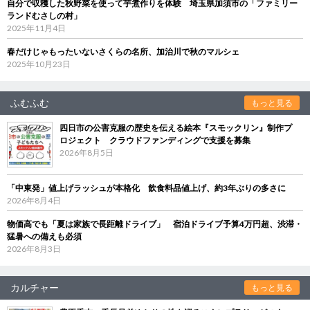
自分で収穫した秋野菜を使って芋煮作りを体験 埼玉県加須市の「ファミリー
ランドむさしの村」
2025年11月4日
春だけじゃもったいないさくらの名所、加治川で秋のマルシェ
2025年10月23日
ふむふむ
もっと見る
四日市の公害克服の歴史を伝える絵本『スモックリン』制作プ
ロジェクト クラウドファンディングで支援を募集
2026年8月5日
「中東発」値上げラッシュが本格化 飲食料品値上げ、約3年ぶりの多さに
2026年8月4日
物価高でも「夏は家族で長距離ドライブ」 宿泊ドライブ予算4万円超、渋滞・
猛暑への備えも必須
2026年8月3日
カルチャー
もっと見る