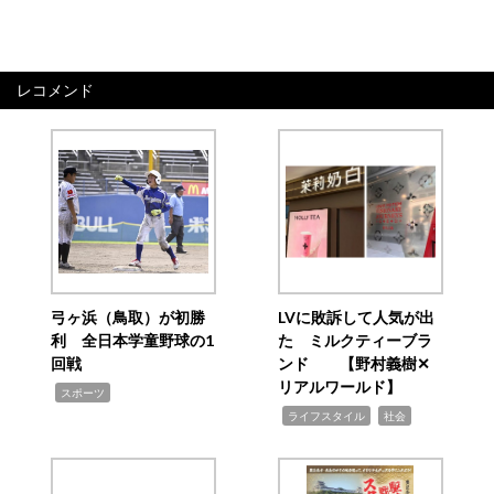
レコメンド
弓ヶ浜（鳥取）が初勝
LVに敗訴して人気が出
利 全日本学童野球の1
た ミルクティーブラ
回戦
ンド 【野村義樹✕
リアルワールド】
,
スポーツ
,
,
ライフスタイル
社会