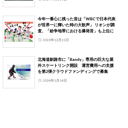
今年一番心に残った音は「WBCで日本代表
が世界一に輝いた時の大歓声」 リオンが調
査、「紛争地帯における爆発音」も上位に
2023年12月21日
北海道釧路市に「Bandy」専用の巨大な屋
外スケートリンク開設 運営費用への支援
を第2弾クラウドファンディングで募集
2024年1月14日