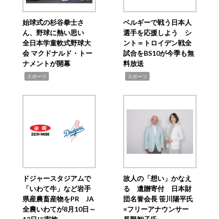
始球式の杉谷拳士さ
ベルギーで戦う日本人
ん、野球に熱い思い
選手を応援しよう シ
全日本学童軟式野球大
ント＝トロイデン戦全
会 マクドナルド・トー
試合をBS10が今季も無
ナメントが開幕
料放送
,
,
スポーツ
スポーツ
ドジャースタジアムで
故人の「想い」かなえ
「いわて牛」など岩手
る 遺贈寄付 日本財
県産農畜産物をPR JA
団名誉会長 笹川陽平氏
全農いわてが8月10日～
×フリーアナウンサー