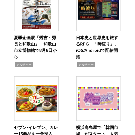
夏季企画展「秀吉・秀
日本史と世界史を旅す
長と和歌山」 和歌山
るRPG 「時渡り」、
市立博物館で8月8日か
iOS/Androidで配信開
ら
始
,
,
カルチャー
カルチャー
セブン‐イレブン、カレ
横浜高島屋で「韓国市
ー15商品を一斉投入
場」がスタート 人気