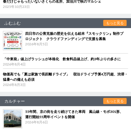
春だけじゃもったいないさくらの名所、加治川で秋のマルシェ
2025年10月23日
ふむふむ
もっと見る
四日市の公害克服の歴史を伝える絵本『スモックリン』制作プ
ロジェクト クラウドファンディングで支援を募集
2026年8月5日
「中東発」値上げラッシュが本格化 飲食料品値上げ、約3年ぶりの多さに
2026年8月4日
物価高でも「夏は家族で長距離ドライブ」 宿泊ドライブ予算4万円超、渋滞・
猛暑への備えも必須
2026年8月3日
カルチャー
もっと見る
55年間、京の街を走り続けてきた車両 嵐山線・モボ301形、
運行開始55周年イベントを開催
2026年8月6日