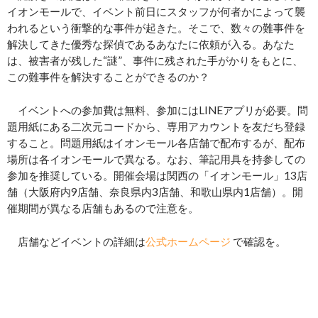
イオンモールで、イベント前日にスタッフが何者かによって襲
われるという衝撃的な事件が起きた。そこで、数々の難事件を
解決してきた優秀な探偵であるあなたに依頼が入る。あなた
は、被害者が残した“謎”、事件に残された手がかりをもとに、
この難事件を解決することができるのか？
イベントへの参加費は無料、参加にはLINEアプリが必要。問
題用紙にある二次元コードから、専用アカウントを友だち登録
すること。問題用紙はイオンモール各店舗で配布するが、配布
場所は各イオンモールで異なる。なお、筆記用具を持参しての
参加を推奨している。開催会場は関西の「イオンモール」13店
舗（大阪府内9店舗、奈良県内3店舗、和歌山県内1店舗）。開
催期間が異なる店舗もあるので注意を。
店舗などイベントの詳細は
公式ホームページ
で確認を。