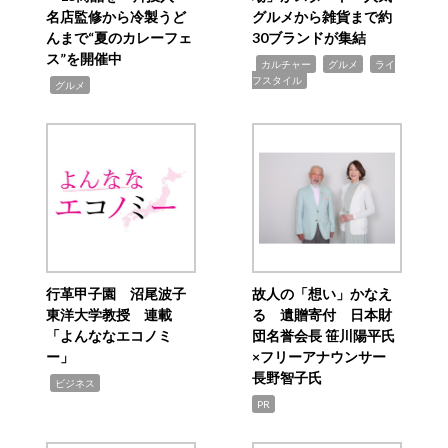
名店監修から冷製うど
グルメから雑貨まで約
んまで“夏のカレーフェ
30ブランドが集結
ス”を開催中
,
,
,
カルチャー
グルメ
ライ
フスタイル
,
グルメ
行革甲子園 沼尾波子
故人の「想い」かなえ
東洋大学教授 連載
る 遺贈寄付 日本財
「よんななエコノミ
団名誉会長 笹川陽平氏
ー」
×フリーアナウンサー
長野智子氏
,
ビジネス
PR