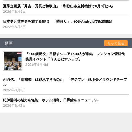
夏季企画展「秀吉・秀長と和歌山」 和歌山市立博物館で8月8日から
2026年8月6日
日本史と世界史を旅するRPG 「時渡り」、iOS/Androidで配信開始
2026年8月6日
動画
もっと見る
「100歳現役」目指すシニア1500人が集結 マンション管理代
務員イベント「うぇるねすシップ」
2026年8月4日
AI時代、「暗黙知」は継承できるのか 「デジブレ」説明会／ラウンドテーブ
ル
2026年8月3日
紀伊勝浦の魅力を堪能 ホテル浦島、日昇館をリニューアル
2026年8月3日