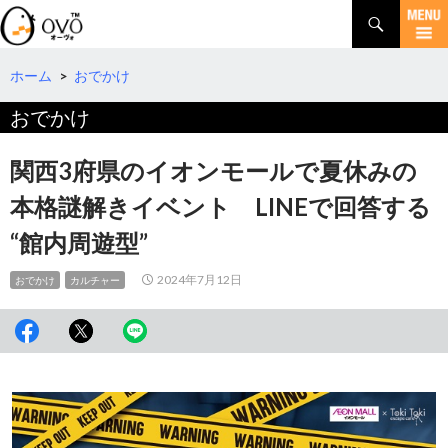
検
索
コ
ン
テ
ホーム
>
おでかけ
ン
おでかけ
ツ
へ
移
関西3府県のイオンモールで夏休みの
動
本格謎解きイベント LINEで回答する
“館内周遊型”
2024年7月12日
おでかけ
カルチャー