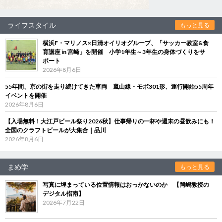
ライフスタイル
もっと見る
横浜F・マリノス×日清オイリオグループ、「サッカー教室&食
育講座 in 宮崎」を開催 小学1年生～3年生の身体づくりをサ
ポート
2026年8月6日
55年間、京の街を走り続けてきた車両 嵐山線・モボ301形、運行開始55周年
イベントを開催
2026年8月6日
【入場無料！大江戸ビール祭り2026秋】仕事帰りの一杯や週末の昼飲みにも！
全国のクラフトビールが大集合｜品川
2026年8月6日
まめ学
もっと見る
写真に埋まっている位置情報はおっかないのか 【岡嶋教授の
デジタル指南】
2026年7月22日