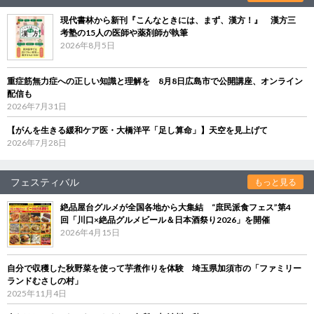
現代書林から新刊『こんなときには、まず、漢方！』 漢方三
考塾の15人の医師や薬剤師が執筆
2026年8月5日
重症筋無力症への正しい知識と理解を 8月8日広島市で公開講座、オンライン
配信も
2026年7月31日
【がんを生きる緩和ケア医・大橋洋平「足し算命」】天空を見上げて
2026年7月28日
フェスティバル
もっと見る
絶品屋台グルメが全国各地から大集結 “庶民派食フェス”第4
回「川口×絶品グルメビール＆日本酒祭り2026」を開催
2026年4月15日
自分で収穫した秋野菜を使って芋煮作りを体験 埼玉県加須市の「ファミリー
ランドむさしの村」
2025年11月4日