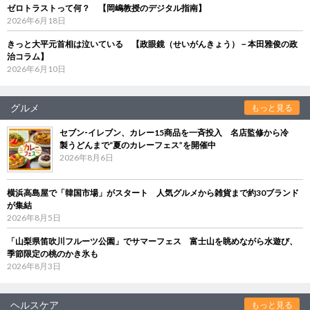
ゼロトラストって何？ 【岡嶋教授のデジタル指南】
2026年6月18日
きっと大平元首相は泣いている 【政眼鏡（せいがんきょう）－本田雅俊の政
治コラム】
2026年6月10日
グルメ
もっと見る
セブン‐イレブン、カレー15商品を一斉投入 名店監修から冷
製うどんまで“夏のカレーフェス”を開催中
2026年8月6日
横浜高島屋で「韓国市場」がスタート 人気グルメから雑貨まで約30ブランド
が集結
2026年8月5日
「山梨県笛吹川フルーツ公園」でサマーフェス 富士山を眺めながら水遊び、
季節限定の桃のかき氷も
2026年8月3日
ヘルスケア
もっと見る