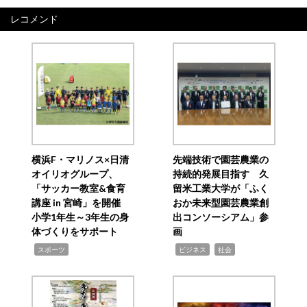
レコメンド
横浜F・マリノス×日清
先端技術で園芸農業の
オイリオグループ、
持続的発展目指す 久
「サッカー教室&食育
留米工業大学が「ふく
講座 in 宮崎」を開催
おか未来型園芸農業創
小学1年生～3年生の身
出コンソーシアム」参
体づくりをサポート
画
,
,
,
スポーツ
ビジネス
社会