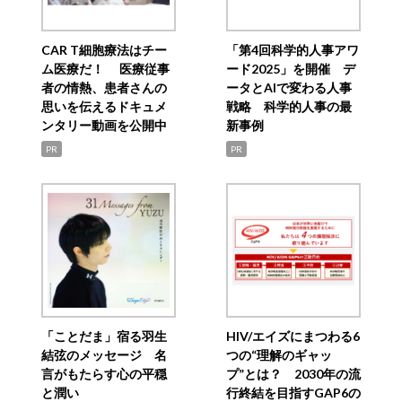
CAR T細胞療法はチー
「第4回科学的人事アワ
ム医療だ！ 医療従事
ード2025」を開催 デ
者の情熱、患者さんの
ータとAIで変わる人事
思いを伝えるドキュメ
戦略 科学的人事の最
ンタリー動画を公開中
新事例
PR
PR
「ことだま」宿る羽生
HIV/エイズにまつわる6
結弦のメッセージ 名
つの“理解のギャッ
言がもたらす心の平穏
プ”とは？ 2030年の流
と潤い
行終結を目指すGAP6の