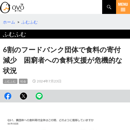
検
索
コ
ン
テ
ホーム
>
ふむふむ
ン
ふむふむ
ツ
へ
移
6割のフードバンク団体で食料の寄付
動
減少 困窮者への食料支援が危機的な
状況
2024年7月23日
ふむふむ
社会