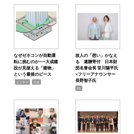
なぜゼネコンが自動運
故人の「想い」かなえ
転に挑むのか――大成建
る 遺贈寄付 日本財
設が見据える「建物」
団名誉会長 笹川陽平氏
という最後のピース
×フリーアナウンサー
長野智子氏
,
,
ビジネス
社会
PR