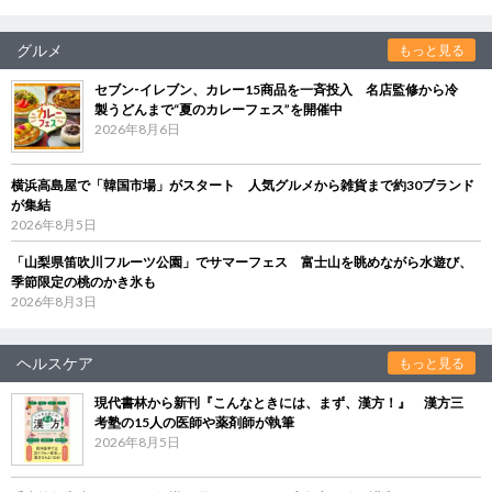
グルメ
もっと見る
セブン‐イレブン、カレー15商品を一斉投入 名店監修から冷
製うどんまで“夏のカレーフェス”を開催中
2026年8月6日
横浜高島屋で「韓国市場」がスタート 人気グルメから雑貨まで約30ブランド
が集結
2026年8月5日
「山梨県笛吹川フルーツ公園」でサマーフェス 富士山を眺めながら水遊び、
季節限定の桃のかき氷も
2026年8月3日
ヘルスケア
もっと見る
現代書林から新刊『こんなときには、まず、漢方！』 漢方三
考塾の15人の医師や薬剤師が執筆
2026年8月5日