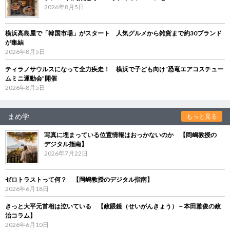
2026年8月5日
横浜高島屋で「韓国市場」がスタート 人気グルメから雑貨まで約30ブランド
が集結
2026年8月5日
ティラノサウルスになって全力疾走！ 横浜で子ども向け“恐竜エアコスチュー
ムミニ運動会”開催
2026年8月5日
まめ学
もっと見る
写真に埋まっている位置情報はおっかないのか 【岡嶋教授の
デジタル指南】
2026年7月22日
ゼロトラストって何？ 【岡嶋教授のデジタル指南】
2026年6月18日
きっと大平元首相は泣いている 【政眼鏡（せいがんきょう）－本田雅俊の政
治コラム】
2026年6月10日