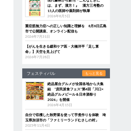
現代書林から新刊『こんなときに
は、まず、漢方！』 漢方三考塾の
15人の医師や薬剤師が執筆
2026年8月5日
重症筋無力症への正しい知識と理解を 8月8日広島
市で公開講座、オンライン配信も
2026年7月31日
【がんを生きる緩和ケア医・大橋洋平「足し算
命」】天空を見上げて
2026年7月28日
フェスティバル
もっと見る
絶品屋台グルメが全国各地から大集
結 “庶民派食フェス”第4回「川口×
絶品グルメビール＆日本酒祭り
2026」を開催
2026年4月15日
自分で収穫した秋野菜を使って芋煮作りを体験 埼
玉県加須市の「ファミリーランドむさしの村」
2025年11月4日