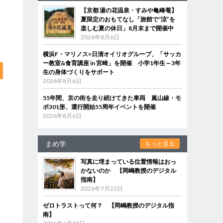
【京都 湯の花温泉・すみや亀峰菴】
夏限定のおもてなし「旅館で“涼”を
楽しむ夏の休日」8月末まで開催中
2026年8月6日
横浜F・マリノス×日清オイリオグループ、「サッカ
ー教室&食育講座 in 宮崎」を開催 小学1年生～3年
生の身体づくりをサポート
2026年8月6日
55年間、京の街を走り続けてきた車両 嵐山線・モ
ボ301形、運行開始55周年イベントを開催
2026年8月6日
まめ学
もっと見る
写真に埋まっている位置情報はおっ
かないのか 【岡嶋教授のデジタル
指南】
2026年7月22日
ゼロトラストって何？ 【岡嶋教授のデジタル指
南】