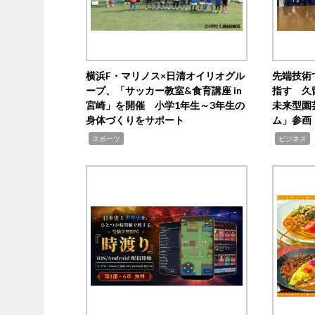
横浜F・マリノス×日清オイリオグル
先端技術
ープ、「サッカー教室&食育講座 in
指す 久
宮崎」を開催 小学1年生～3年生の
未来型園
身体づくりをサポート
ム」参画
,
,
,
スポーツ
ビジネス