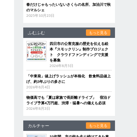
春だけじゃもったいないさくらの名所、加治川で秋
のマルシェ
2025年10月23日
ふむふむ
もっと見る
四日市の公害克服の歴史を伝える絵
本『スモックリン』制作プロジェク
ト クラウドファンディングで支援
を募集
2026年8月5日
「中東発」値上げラッシュが本格化 飲食料品値上
げ、約3年ぶりの多さに
2026年8月4日
物価高でも「夏は家族で長距離ドライブ」 宿泊ド
ライブ予算4万円超、渋滞・猛暑への備えも必須
2026年8月3日
カルチャー
もっと見る
55年間、京の街を走り続けてきた車