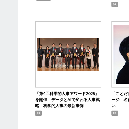
PR
「第4回科学的人事アワード2025」
「ことだ
を開催 データとAIで変わる人事戦
ージ 名
略 科学的人事の最新事例
い
PR
PR