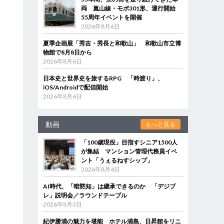
両 嵐山線・モボ301形、運行開始
55周年イベントを開催
2026年8月6日
夏季企画展「秀吉・秀長と和歌山」 和歌山市立博
物館で8月8日から
2026年8月6日
日本史と世界史を旅するRPG 「時渡り」、
iOS/Androidで配信開始
2026年8月6日
動画
もっと見る
「100歳現役」目指すシニア1500人
が集結 マンション管理代務員イベ
ント「うぇるねすシップ」
2026年8月4日
AI時代、「暗黙知」は継承できるのか 「デジブ
レ」説明会／ラウンドテーブル
2026年8月3日
紀伊勝浦の魅力を堪能 ホテル浦島、日昇館をリニ