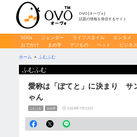
OVO [オーヴォ]
話題の情報を発信するサイト
コンテンツへ移動
検
SDGs
ジェンダー
ライフスタイル
エンタメ
索
おでかけ
まめ学
デジもの
ペット
ビジネ
ホーム
>
ふむふむ
ふむふむ
愛称は「ぽてと」に決まり サ
ゃん
2024年7月23日
ふむふむ
まめ学