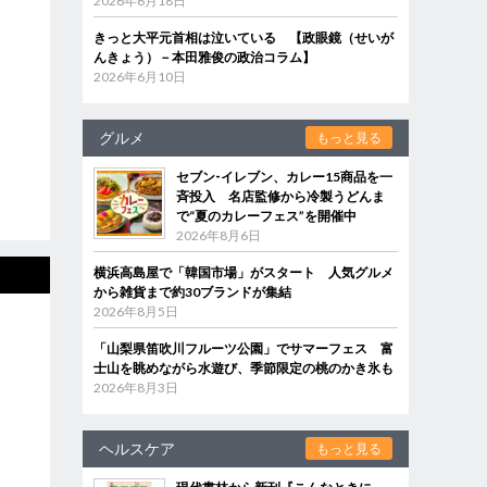
2026年6月18日
きっと大平元首相は泣いている 【政眼鏡（せいが
んきょう）－本田雅俊の政治コラム】
2026年6月10日
グルメ
もっと見る
セブン‐イレブン、カレー15商品を一
斉投入 名店監修から冷製うどんま
で“夏のカレーフェス”を開催中
2026年8月6日
横浜高島屋で「韓国市場」がスタート 人気グルメ
から雑貨まで約30ブランドが集結
2026年8月5日
「山梨県笛吹川フルーツ公園」でサマーフェス 富
士山を眺めながら水遊び、季節限定の桃のかき氷も
2026年8月3日
ヘルスケア
もっと見る