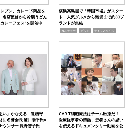
イレブン、カレー15商品を
横浜高島屋で「韓国市場」がスター
 名店監修から冷製うどん
ト 人気グルメから雑貨まで約30ブ
のカレーフェス”を開催中
ランドが集結
,
,
,
カルチャー
グルメ
ライフスタイル
想い」かなえる 遺贈寄
CAR T細胞療法はチーム医療だ！
財団名誉会長 笹川陽平氏×
医療従事者の情熱、患者さんの思い
ナウンサー 長野智子氏
を伝えるドキュメンタリー動画を公