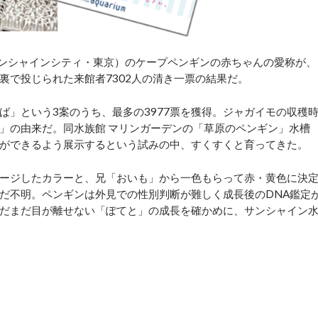
ンシャインシティ・東京）のケープペンギンの赤ちゃんの愛称が、
裏で投じられた来館者7302人の清き一票の結果だ。
」という3案のうち、最多の3977票を獲得。ジャガイモの収穫
」の由来だ。同水族館 マリンガーデンの「草原のペンギン」水槽
ができるよう展示するという試みの中、すくすくと育ってきた。
ージしたカラーと、兄「おいも」から一色もらって赤・黄色に決
だ不明。ペンギンは外見での性別判断が難しく成長後のDNA鑑定
だまだ目が離せない「ぽてと」の成長を確かめに、サンシャイン