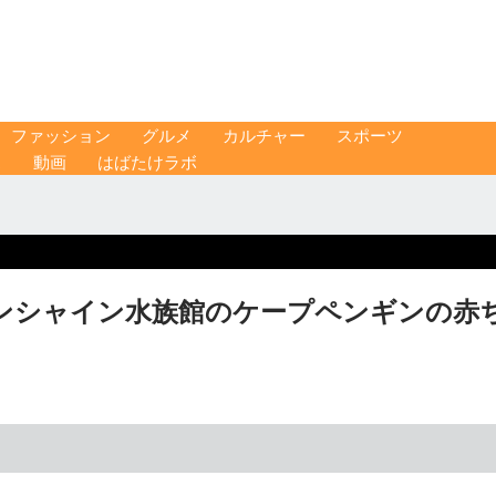
ファッション
グルメ
カルチャー
スポーツ
ス
動画
はばたけラボ
ンシャイン水族館のケープペンギンの赤