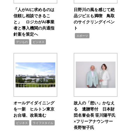
「人がAIに求めるのは
日野川の風を感じて絶
信頼し相談できるこ
品ジビエも満喫 鳥取
と」 ロジカがAI事業
のサイクリングイベン
者と導入機関の共通指
ト
針案を策定へ
,
スポーツ
,
,
デジもの
ビジネス
オールデイダイニング
故人の「想い」かなえ
を一新 ヒルトン東京
る 遺贈寄付 日本財
お台場、改装進む
団名誉会長 笹川陽平氏
×フリーアナウンサー
,
,
ビジネス
ライフスタイル
長野智子氏