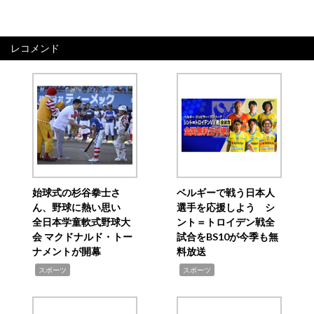
レコメンド
始球式の杉谷拳士さ
ベルギーで戦う日本人
ん、野球に熱い思い
選手を応援しよう シ
全日本学童軟式野球大
ント＝トロイデン戦全
会 マクドナルド・トー
試合をBS10が今季も無
ナメントが開幕
料放送
,
,
スポーツ
スポーツ