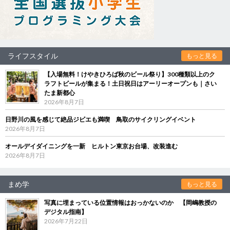
ライフスタイル
もっと見る
【入場無料！けやきひろば秋のビール祭り】300種類以上のク
ラフトビールが集まる！土日祝日はアーリーオープンも｜さい
たま新都心
2026年8月7日
日野川の風を感じて絶品ジビエも満喫 鳥取のサイクリングイベント
2026年8月7日
オールデイダイニングを一新 ヒルトン東京お台場、改装進む
2026年8月7日
まめ学
もっと見る
写真に埋まっている位置情報はおっかないのか 【岡嶋教授の
デジタル指南】
2026年7月22日