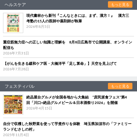
ヘルスケア
もっと見る
現代書林から新刊『こんなときには、まず、漢方！』 漢方三
考塾の15人の医師や薬剤師が執筆
2026年8月5日
重症筋無力症への正しい知識と理解を 8月8日広島市で公開講座、オンライン
配信も
2026年7月31日
【がんを生きる緩和ケア医・大橋洋平「足し算命」】天空を見上げて
2026年7月28日
フェスティバル
もっと見る
絶品屋台グルメが全国各地から大集結 “庶民派食フェス”第4
回「川口×絶品グルメビール＆日本酒祭り2026」を開催
2026年4月15日
自分で収穫した秋野菜を使って芋煮作りを体験 埼玉県加須市の「ファミリー
ランドむさしの村」
2025年11月4日