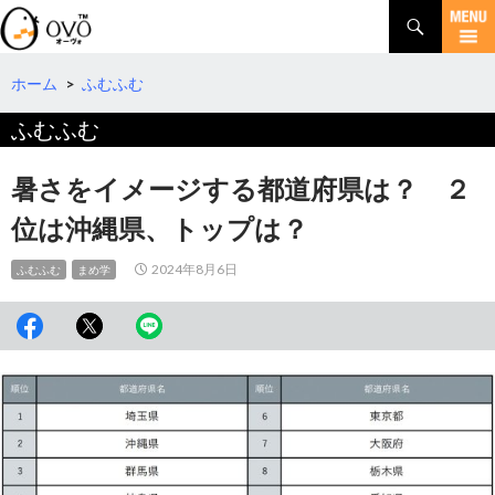
検
索
コ
ン
テ
ホーム
>
ふむふむ
ン
ふむふむ
ツ
へ
移
暑さをイメージする都道府県は？ ２
動
位は沖縄県、トップは？
2024年8月6日
ふむふむ
まめ学