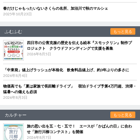
春だけじゃもったいないさくらの名所、加治川で秋のマルシェ
2025年10月23日
ふむふむ
もっと見る
四日市の公害克服の歴史を伝える絵本『スモックリン』制作プ
ロジェクト クラウドファンディングで支援を募集
2026年8月5日
「中東発」値上げラッシュが本格化 飲食料品値上げ、約3年ぶりの多さに
2026年8月4日
物価高でも「夏は家族で長距離ドライブ」 宿泊ドライブ予算4万円超、渋滞・
猛暑への備えも必須
2026年8月3日
カルチャー
もっと見る
旅の思い出を五・七・五で！ エースが「かばんの日」に合わ
せ「旅行川柳コンテスト」を開催
2026年8月7日