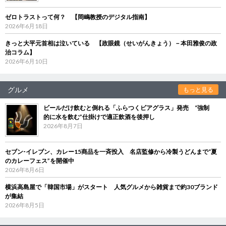
ゼロトラストって何？ 【岡嶋教授のデジタル指南】
2026年6月18日
きっと大平元首相は泣いている 【政眼鏡（せいがんきょう）－本田雅俊の政
治コラム】
2026年6月10日
グルメ
もっと見る
ビールだけ飲むと倒れる「ふらつくビアグラス」発売 “強制
的に水を飲む”仕掛けで適正飲酒を後押し
2026年8月7日
セブン‐イレブン、カレー15商品を一斉投入 名店監修から冷製うどんまで“夏
のカレーフェス”を開催中
2026年8月6日
横浜高島屋で「韓国市場」がスタート 人気グルメから雑貨まで約30ブランド
が集結
2026年8月5日