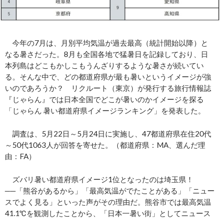
今年の7月は、月別平均気温が過去最高（統計開始以降）と
なる暑さだった。8月も全国各地で猛暑日を記録しており、日
本列島はどこもかしこもうんざりするような暑さが続いてい
る。そんな中で、どの都道府県が最も暑いというイメージが強
いのであろうか？ リクルート（東京）が発行する旅行情報誌
『じゃらん』では日本全国でどこが暑いのかイメージを探る
「じゃらん 暑い都道府県イメージランキング」を発表した。
調査は、5月22日～5月24日に実施し、47都道府県在住20代
～50代1063人が回答を寄せた。（都道府県：MA、選んだ理
由：FA）
ズバリ暑い都道府県イメージ1位となったのは埼玉県！
──「熊谷があるから」「最高気温がでたことがある」「ニュー
スでよく見る」といった声がその理由だ。熊谷市では最高気温
41.1℃を観測したことから、「日本一暑い街」としてニュース