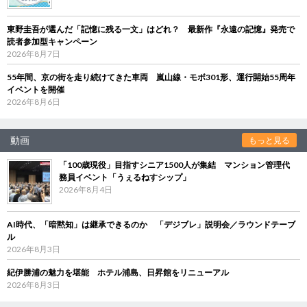
東野圭吾が選んだ「記憶に残る一文」はどれ？ 最新作『永遠の記憶』発売で
読者参加型キャンペーン
2026年8月7日
55年間、京の街を走り続けてきた車両 嵐山線・モボ301形、運行開始55周年
イベントを開催
2026年8月6日
動画
もっと見る
「100歳現役」目指すシニア1500人が集結 マンション管理代
務員イベント「うぇるねすシップ」
2026年8月4日
AI時代、「暗黙知」は継承できるのか 「デジブレ」説明会／ラウンドテーブ
ル
2026年8月3日
紀伊勝浦の魅力を堪能 ホテル浦島、日昇館をリニューアル
2026年8月3日