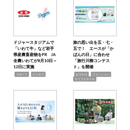
ドジャースタジアムで
旅の思い出を五・七・
「いわて牛」など岩手
五で！ エースが「か
県産農畜産物をPR JA
ばんの日」に合わせ
全農いわてが8月10日～
「旅行川柳コンテス
12日に実施
ト」を開催
,
,
,
,
,
スポーツ
ビジネス
おでかけ
ファッション
ライフスタイル