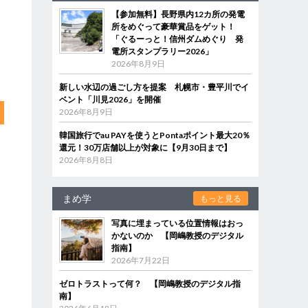
【参加無料】長野県内12カ所の発電
所をめぐって豪華賞品をゲット！
「ぐるーっと！信州ダムめぐり 発
電所スタンプラリー2026」
2026年8月9日
新しい水辺の過ごし方を提案 札幌市・豊平川でイ
ベント「川見2026」を開催
2026年8月9日
韓国旅行でau PAYを使うとPontaポイント最大20％
還元！30万店舗以上が対象に【9月30日まで】
2026年8月8日
まめ学
もっと見る
写真に埋まっている位置情報はおっ
かないのか 【岡嶋教授のデジタル
指南】
2026年7月22日
ゼロトラストって何？ 【岡嶋教授のデジタル指
南】