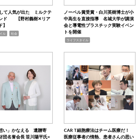
訴して人気が出た ミルクテ
ノーベル賞受賞・白川英樹博士が小
ンド 【野村義樹✕リア
中高生を直接指導 名城大学が講演
ド】
会と導電性プラスチック実験イベン
トを開催
,
イル
社会
,
ライフスタイル
想い」かなえる 遺贈寄
CAR T細胞療法はチーム医療だ！
財団名誉会長 笹川陽平氏×
医療従事者の情熱、患者さんの思い