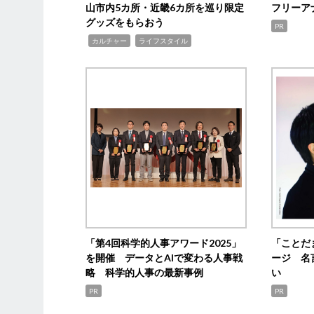
山市内5カ所・近畿6カ所を巡り限定
フリーア
グッズをもらおう
PR
,
,
カルチャー
ライフスタイル
「第4回科学的人事アワード2025」
「ことだ
を開催 データとAIで変わる人事戦
ージ 名
略 科学的人事の最新事例
い
PR
PR