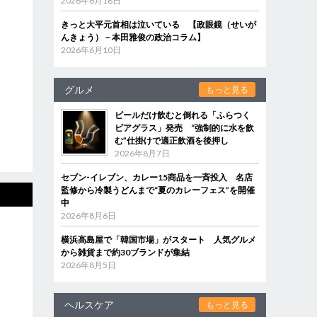
2026年6月18日
きっと大平元首相は泣いている 【政眼鏡（せいが
んきょう）－本田雅俊の政治コラム】
2026年6月10日
グルメ
もっと見る
ビールだけ飲むと倒れる「ふらつく
ビアグラス」発売 “強制的に水を飲
む”仕掛けで適正飲酒を後押し
2026年8月7日
セブン‐イレブン、カレー15商品を一斉投入 名店
監修から冷製うどんまで“夏のカレーフェス”を開催
中
2026年8月6日
横浜高島屋で「韓国市場」がスタート 人気グルメ
から雑貨まで約30ブランドが集結
2026年8月5日
ヘルスケア
もっと見る