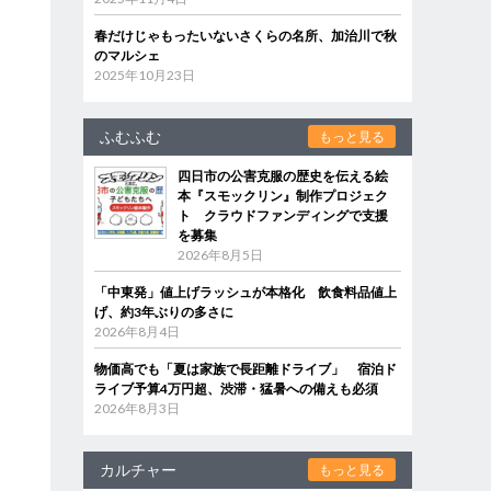
春だけじゃもったいないさくらの名所、加治川で秋
のマルシェ
2025年10月23日
ふむふむ
もっと見る
四日市の公害克服の歴史を伝える絵
本『スモックリン』制作プロジェク
ト クラウドファンディングで支援
を募集
2026年8月5日
「中東発」値上げラッシュが本格化 飲食料品値上
げ、約3年ぶりの多さに
2026年8月4日
物価高でも「夏は家族で長距離ドライブ」 宿泊ド
ライブ予算4万円超、渋滞・猛暑への備えも必須
2026年8月3日
カルチャー
もっと見る