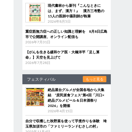
現代書林から新刊『こんなときに
は、まず、漢方！』 漢方三考塾の
15人の医師や薬剤師が執筆
2026年8月5日
重症筋無力症への正しい知識と理解を 8月8日広島
市で公開講座、オンライン配信も
2026年7月31日
【がんを生きる緩和ケア医・大橋洋平「足し算
命」】天空を見上げて
2026年7月28日
フェスティバル
もっと見る
絶品屋台グルメが全国各地から大集
結 “庶民派食フェス”第4回「川口×
絶品グルメビール＆日本酒祭り
2026」を開催
2026年4月15日
自分で収穫した秋野菜を使って芋煮作りを体験 埼
玉県加須市の「ファミリーランドむさしの村」
2025年11月4日