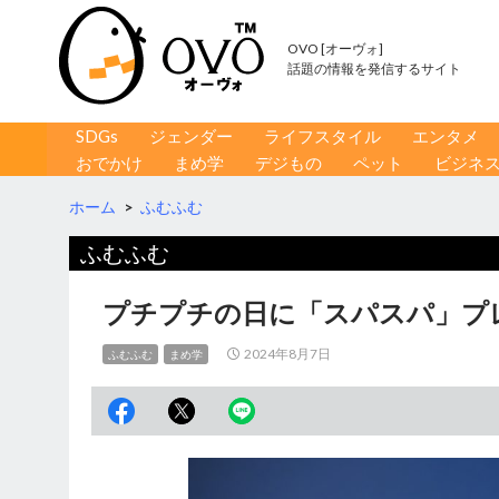
OVO [オーヴォ]
話題の情報を発信するサイト
コンテンツへ移動
検
SDGs
ジェンダー
ライフスタイル
エンタメ
索
おでかけ
まめ学
デジもの
ペット
ビジネ
ホーム
>
ふむふむ
ふむふむ
プチプチの日に「スパスパ」プ
2024年8月7日
ふむふむ
まめ学