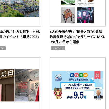
辺の過ごし方を提案 札幌
6人の作家が描く“風景と猫”の共演
川でイベント「川見2026」
歌舞伎座そばのギャラリーYOHAKU
で8月20日から開催
,
イル
カルチャー