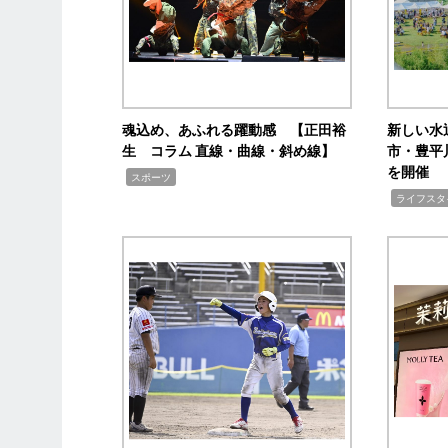
魂込め、あふれる躍動感 【正田裕
新しい水
生 コラム 直線・曲線・斜め線】
市・豊平
を開催
,
スポーツ
,
ライフスタ