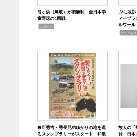
弓ヶ浜（鳥取）が初勝利 全日本学
LVに敗
童野球の1回戦
ィーブラ
ルワール
,
スポーツ
,
ライフスタ
豊臣秀吉・秀長兄弟ゆかりの地を巡
故人の「
るスタンプラリーがスタート 和歌
付 日本