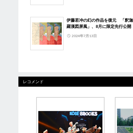
伊藤若冲の幻の作品を復元 「釈迦
羅漢図屏風」、8月に限定先行公開
2024年7月13日
レコメンド