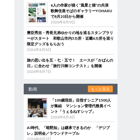
6人の作家が描く“風景と猫”の共演
歌舞伎座そばのギャラリーYOHAKU
で8月20日から開催
2026年8月9日
豊臣秀吉・秀長兄弟ゆかりの地を巡るスタンプラリ
ーがスタート 和歌山市内5カ所・近畿6カ所を巡り
限定グッズをもらおう
2026年8月8日
旅の思い出を五・七・五で！ エースが「かばんの
日」に合わせ「旅行川柳コンテスト」を開催
2026年8月7日
動画
もっと見る
「100歳現役」目指すシニア1500人
が集結 マンション管理代務員イベ
ント「うぇるねすシップ」
2026年8月4日
AI時代、「暗黙知」は継承できるのか 「デジブ
レ」説明会／ラウンドテーブル
2026年8月3日