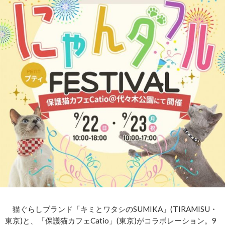
猫ぐらしブランド「キミとワタシのSUMIKA」(TIRAMISU・
東京)と、「保護猫カフェCatio」(東京)がコラボレーション。9