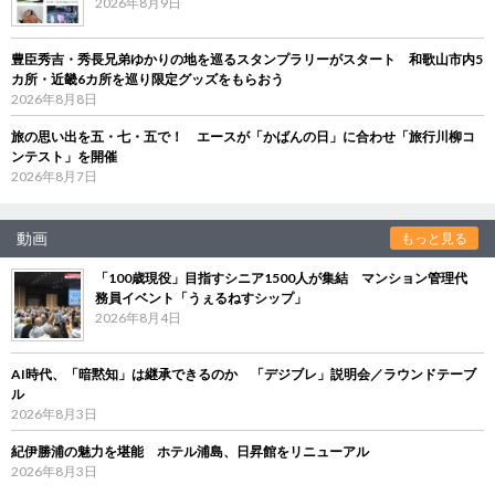
2026年8月9日
豊臣秀吉・秀長兄弟ゆかりの地を巡るスタンプラリーがスタート 和歌山市内5
カ所・近畿6カ所を巡り限定グッズをもらおう
2026年8月8日
旅の思い出を五・七・五で！ エースが「かばんの日」に合わせ「旅行川柳コ
ンテスト」を開催
2026年8月7日
動画
もっと見る
「100歳現役」目指すシニア1500人が集結 マンション管理代
務員イベント「うぇるねすシップ」
2026年8月4日
AI時代、「暗黙知」は継承できるのか 「デジブレ」説明会／ラウンドテーブ
ル
2026年8月3日
紀伊勝浦の魅力を堪能 ホテル浦島、日昇館をリニューアル
2026年8月3日