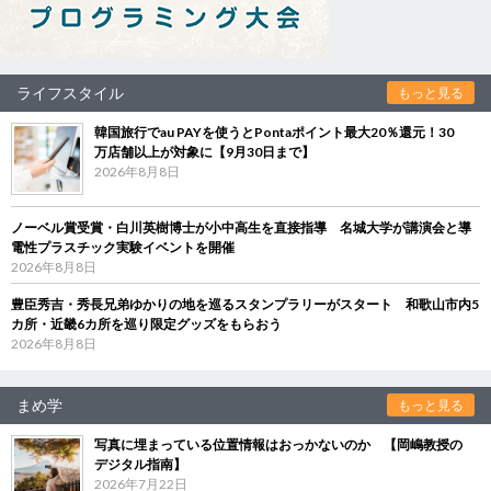
ライフスタイル
もっと見る
韓国旅行でau PAYを使うとPontaポイント最大20％還元！30
万店舗以上が対象に【9月30日まで】
2026年8月8日
ノーベル賞受賞・白川英樹博士が小中高生を直接指導 名城大学が講演会と導
電性プラスチック実験イベントを開催
2026年8月8日
豊臣秀吉・秀長兄弟ゆかりの地を巡るスタンプラリーがスタート 和歌山市内5
カ所・近畿6カ所を巡り限定グッズをもらおう
2026年8月8日
まめ学
もっと見る
写真に埋まっている位置情報はおっかないのか 【岡嶋教授の
デジタル指南】
2026年7月22日