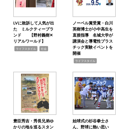
LVに敗訴して人気が出
ノーベル賞受賞・白川
た ミルクティーブラ
英樹博士が小中高生を
ンド 【野村義樹✕
直接指導 名城大学が
リアルワールド】
講演会と導電性プラス
チック実験イベントを
,
,
ライフスタイル
社会
開催
,
ライフスタイル
豊臣秀吉・秀長兄弟ゆ
始球式の杉谷拳士さ
かりの地を巡るスタン
ん、野球に熱い思い