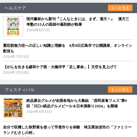
ヘルスケア
もっと見る
現代書林から新刊『こんなときには、まず、漢方！』 漢方三
考塾の15人の医師や薬剤師が執筆
2026年8月5日
重症筋無力症への正しい知識と理解を 8月8日広島市で公開講座、オンライン
配信も
2026年7月31日
【がんを生きる緩和ケア医・大橋洋平「足し算命」】天空を見上げて
2026年7月28日
フェスティバル
もっと見る
絶品屋台グルメが全国各地から大集結 “庶民派食フェス”第4
回「川口×絶品グルメビール＆日本酒祭り2026」を開催
2026年4月15日
自分で収穫した秋野菜を使って芋煮作りを体験 埼玉県加須市の「ファミリー
ランドむさしの村」