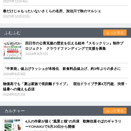
2025年11月4日
春だけじゃもったいないさくらの名所、加治川で秋のマルシェ
2025年10月23日
ふむふむ
もっと見る
四日市の公害克服の歴史を伝える絵本『スモックリン』制作プ
ロジェクト クラウドファンディングで支援を募集
2026年8月5日
「中東発」値上げラッシュが本格化 飲食料品値上げ、約3年ぶりの多さに
2026年8月4日
物価高でも「夏は家族で長距離ドライブ」 宿泊ドライブ予算4万円超、渋滞・
猛暑への備えも必須
2026年8月3日
カルチャー
もっと見る
6人の作家が描く“風景と猫”の共演 歌舞伎座そばのギャラリ
ーYOHAKUで8月20日から開催