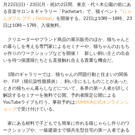
月22日(日)・23日(月・祝)の2日間、東京・代々木公園の前にあ
る音楽サロン＆ギャラリー「Pachetart」で、猫イベント「
にゃ
んダフル プティFestival
」を開催する。22日は10時～18時、23
日は10時～17時。入場無料。
クリエーターやブランド商品の展示販売のほか、猫ちゃんと
の暮らしを考える専門家によるセミナーや、猫ちゃんのおもち
ゃ作りのワークショップなどを開催！ 新しい飼い主との出会
いを待つ保護猫たちとも直接触れ合える貴重な機会だ。
1階のギャラリーでは、猫ちゃんの問題行動と住まいの関係
や、FIP（猫伝染性腹膜炎）、飼い主にもしものことがあった
ときの猫ちゃん暮らしなどについて、各界の第一人者が詳しく
解説するセミナーを無料で公開。予約者限定公開による
YouTubeライブも行う。事前予約は
SUMIKA公式オンラインシ
ョップ
で受け付けている。
家にある材料で子どもでも簡単に作れる猫じゃらし作りのワ
ークショップや、一級建築士で猫共生型住宅の第一人者である