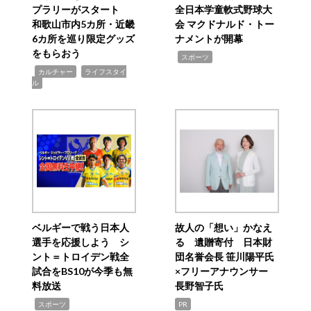
プラリーがスタート
全日本学童軟式野球大
和歌山市内5カ所・近畿
会 マクドナルド・トー
6カ所を巡り限定グッズ
ナメントが開幕
をもらおう
,
スポーツ
,
,
カルチャー
ライフスタイ
ル
ベルギーで戦う日本人
故人の「想い」かなえ
選手を応援しよう シ
る 遺贈寄付 日本財
ント＝トロイデン戦全
団名誉会長 笹川陽平氏
試合をBS10が今季も無
×フリーアナウンサー
料放送
長野智子氏
,
スポーツ
PR