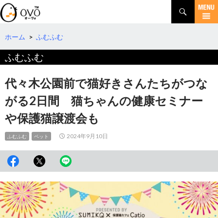
検
索
コ
ン
テ
ホーム
>
ふむふむ
ン
ふむふむ
ツ
へ
移
代々木公園前で猫好きさんたちがつな
動
がる2日間 猫ちゃんの健康セミナー
や保護猫譲渡会も
2024年9月10日
ふむふむ
ペット