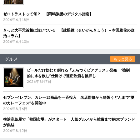
ゼロトラストって何？ 【岡嶋教授のデジタル指南】
2026年6月18日
きっと大平元首相は泣いている 【政眼鏡（せいがんきょう）－本田雅俊の政
治コラム】
2026年6月10日
グルメ
もっと見る
ビールだけ飲むと倒れる「ふらつくビアグラス」発売 “強制
的に水を飲む”仕掛けで適正飲酒を後押し
2026年8月7日
セブン‐イレブン、カレー15商品を一斉投入 名店監修から冷製うどんまで“夏
のカレーフェス”を開催中
2026年8月6日
横浜高島屋で「韓国市場」がスタート 人気グルメから雑貨まで約30ブランド
が集結
2026年8月5日