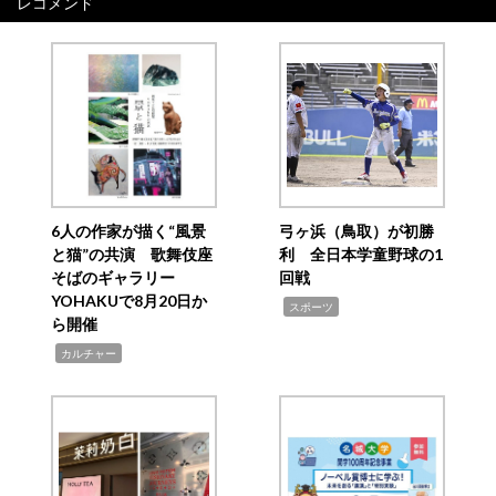
レコメンド
6人の作家が描く“風景
弓ヶ浜（鳥取）が初勝
と猫”の共演 歌舞伎座
利 全日本学童野球の1
そばのギャラリー
回戦
YOHAKUで8月20日か
,
スポーツ
ら開催
,
カルチャー