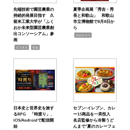
先端技術で園芸農業の
夏季企画展「秀吉・秀
持続的発展目指す 久
長と和歌山」 和歌山
留米工業大学が「ふく
市立博物館で8月8日か
おか未来型園芸農業創
ら
出コンソーシアム」参
,
カルチャー
画
,
,
ビジネス
社会
日本史と世界史を旅す
セブン‐イレブン、カレ
るRPG 「時渡り」、
ー15商品を一斉投入
iOS/Androidで配信開
名店監修から冷製うど
始
んまで“夏のカレーフェ