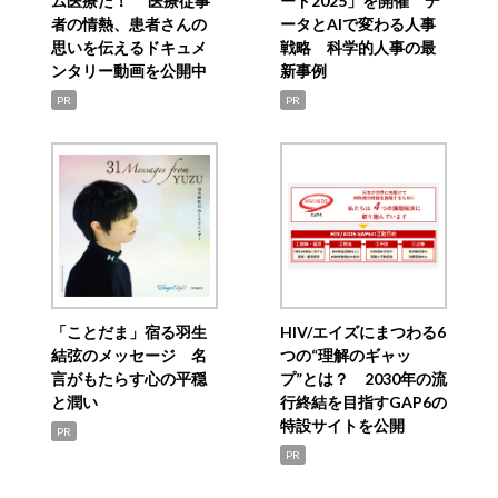
ム医療だ！ 医療従事
ード2025」を開催 デ
者の情熱、患者さんの
ータとAIで変わる人事
思いを伝えるドキュメ
戦略 科学的人事の最
ンタリー動画を公開中
新事例
PR
PR
「ことだま」宿る羽生
HIV/エイズにまつわる6
結弦のメッセージ 名
つの“理解のギャッ
言がもたらす心の平穏
プ”とは？ 2030年の流
と潤い
行終結を目指すGAP6の
特設サイトを公開
PR
PR