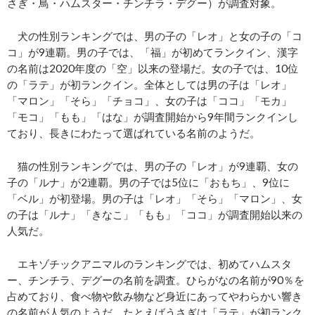
さぎ・鳥・ハムスター・チンチラ・デグー）が調査対象。
犬の性別ランキングでは、男の子の「レオ」と女の子の「コ
コ」が9連覇。男の子では、「福」が初めてランクイン、漢字
の名前は2020年度の「空」以来の登場だ。女の子では、10位
の「ラテ」が初ランクイン。全体としては男の子は「レオ」
「マロン」「そら」「チョコ」、女の子は「ココ」「モカ」
「モコ」「もも」「はな」が調査開始から9年間ランクインし
ており、長きにわたって選ばれている名前のようだ。
猫の性別ランキングでは、男の子の「レオ」が9連覇、女の
子の「ルナ」が2連覇。男の子では5位に「おもち」、9位に
「ベル」が初登場。男の子は「レオ」「そら」「マロン」、女
の子は「ルナ」「きなこ」「もも」「ココ」が調査開始以来の
人気だ。
エキゾチックアニマルのランキングでは、初めてハムスタ
ー、チンチラ、デグーの名前を調査。ひらがなの名前が90％を
占めており、食べ物や飲み物など身近にあってやわらかい響き
の名前が人気のようだ。たとえばうさぎは「ラテ」が初ランク