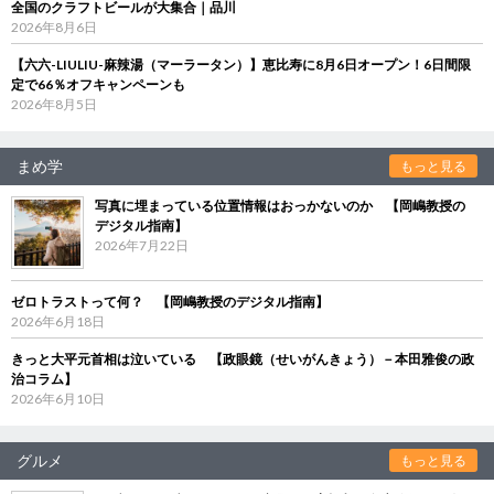
全国のクラフトビールが大集合｜品川
2026年8月6日
【六六-LIULIU-麻辣湯（マーラータン）】恵比寿に8月6日オープン！6日間限
定で66％オフキャンペーンも
2026年8月5日
まめ学
もっと見る
写真に埋まっている位置情報はおっかないのか 【岡嶋教授の
デジタル指南】
2026年7月22日
ゼロトラストって何？ 【岡嶋教授のデジタル指南】
2026年6月18日
きっと大平元首相は泣いている 【政眼鏡（せいがんきょう）－本田雅俊の政
治コラム】
2026年6月10日
グルメ
もっと見る