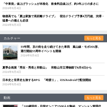
「中東発」値上げラッシュが本格化 飲食料品値上げ、約3年ぶりの多さに
2026年8月4日
物価高でも「夏は家族で長距離ドライブ」 宿泊ドライブ予算4万円超、渋滞・
猛暑への備えも必須
2026年8月3日
カルチャー
もっと見る
55年間、京の街を走り続けてきた車両 嵐山線・モボ301形、
運行開始55周年イベントを開催
2026年8月6日
夏季企画展「秀吉・秀長と和歌山」 和歌山市立博物館で8月8日から
2026年8月6日
日本史と世界史を旅するRPG 「時渡り」、iOS/Androidで配信開始
2026年8月6日
動画
もっと見る
「100歳現役」目指すシニア1500人が集結 マンション管理代