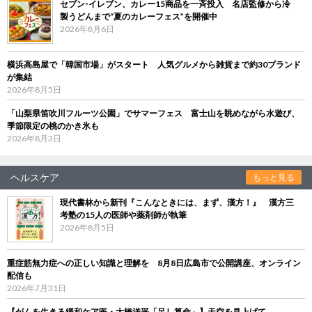
セブン‐イレブン、カレー15商品を一斉投入 名店監修から冷
製うどんまで“夏のカレーフェス”を開催中
2026年8月6日
横浜高島屋で「韓国市場」がスタート 人気グルメから雑貨まで約30ブランド
が集結
2026年8月5日
「山梨県笛吹川フルーツ公園」でサマーフェス 富士山を眺めながら水遊び、
季節限定の桃のかき氷も
2026年8月3日
ヘルスケア
もっと見る
現代書林から新刊『こんなときには、まず、漢方！』 漢方三
考塾の15人の医師や薬剤師が執筆
2026年8月5日
重症筋無力症への正しい知識と理解を 8月8日広島市で公開講座、オンライン
配信も
2026年7月31日
【がんを生きる緩和ケア医・大橋洋平「足し算命」】天空を見上げて