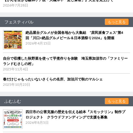
2026年7月28日
フェスティバル
もっと見る
絶品屋台グルメが全国各地から大集結 “庶民派食フェス”第4
回「川口×絶品グルメビール＆日本酒祭り2026」を開催
2026年4月15日
自分で収穫した秋野菜を使って芋煮作りを体験 埼玉県加須市の「ファミリー
ランドむさしの村」
2025年11月4日
春だけじゃもったいないさくらの名所、加治川で秋のマルシェ
2025年10月23日
ふむふむ
もっと見る
四日市の公害克服の歴史を伝える絵本『スモックリン』制作プ
ロジェクト クラウドファンディングで支援を募集
2026年8月5日