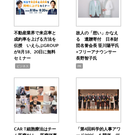
不動産業界で来店率と
故人の「想い」かなえ
成約率を上げる方法を
る 遺贈寄付 日本財
伝授 いえらぶGROUP
団名誉会長 笹川陽平氏
が8月18、20日に無料
×フリーアナウンサー
セミナー
長野智子氏
,
ビジネス
PR
CAR T細胞療法はチー
「第4回科学的人事アワ