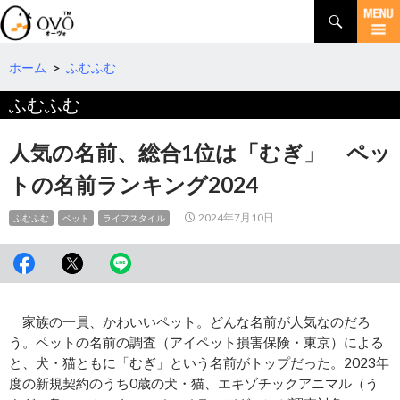
検
索
コ
ン
テ
ホーム
>
ふむふむ
ン
ふむふむ
ツ
へ
移
人気の名前、総合1位は「むぎ」 ペッ
動
トの名前ランキング2024
2024年7月10日
ふむふむ
ペット
ライフスタイル
家族の一員、かわいいペット。どんな名前が人気なのだろ
う。ペットの名前の調査（アイペット損害保険・東京）による
と、犬・猫ともに「むぎ」という名前がトップだった。2023年
度の新規契約のうち0歳の犬・猫、エキゾチックアニマル（う