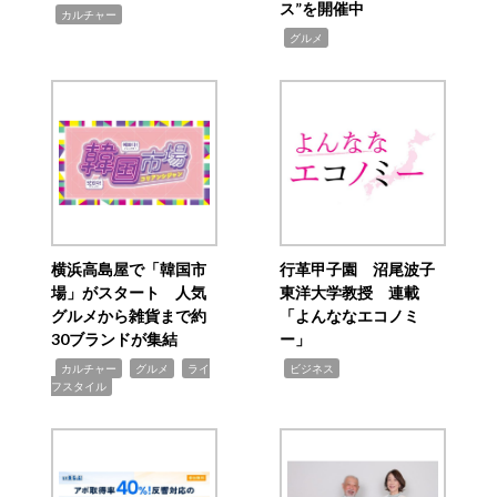
ス”を開催中
,
カルチャー
,
グルメ
横浜高島屋で「韓国市
行革甲子園 沼尾波子
場」がスタート 人気
東洋大学教授 連載
グルメから雑貨まで約
「よんななエコノミ
30ブランドが集結
ー」
,
,
,
,
カルチャー
グルメ
ライ
ビジネス
フスタイル