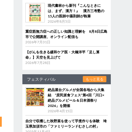
現代書林から新刊『こんなときに
は、まず、漢方！』 漢方三考塾の
15人の医師や薬剤師が執筆
2026年8月5日
重症筋無力症への正しい知識と理解を 8月8日広島
市で公開講座、オンライン配信も
2026年7月31日
【がんを生きる緩和ケア医・大橋洋平「足し算
命」】天空を見上げて
2026年7月28日
フェスティバル
もっと見る
絶品屋台グルメが全国各地から大集
結 “庶民派食フェス”第4回「川口×
絶品グルメビール＆日本酒祭り
2026」を開催
2026年4月15日
自分で収穫した秋野菜を使って芋煮作りを体験 埼
玉県加須市の「ファミリーランドむさしの村」
2025年11月4日