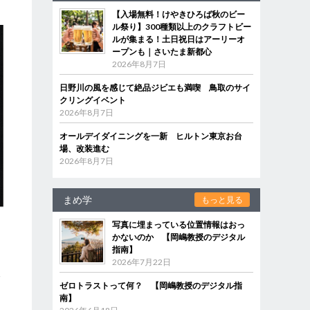
【入場無料！けやきひろば秋のビー
ル祭り】300種類以上のクラフトビー
ルが集まる！土日祝日はアーリーオ
ープンも｜さいたま新都心
2026年8月7日
日野川の風を感じて絶品ジビエも満喫 鳥取のサイ
クリングイベント
2026年8月7日
オールデイダイニングを一新 ヒルトン東京お台
場、改装進む
2026年8月7日
まめ学
もっと見る
写真に埋まっている位置情報はおっ
かないのか 【岡嶋教授のデジタル
指南】
さ
2026年7月22日
本
ゼロトラストって何？ 【岡嶋教授のデジタル指
ん
南】
ん