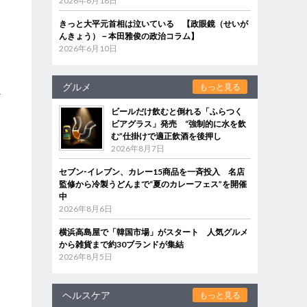
2026年6月18日
きっと大平元首相は泣いている 【政眼鏡（せいが
んきょう）－本田雅俊の政治コラム】
2026年6月10日
オ
グルメ
もっと見る
べ
ビールだけ飲むと倒れる「ふらつく
ビアグラス」発売 “強制的に水を飲
む”仕掛けで適正飲酒を後押し
2026年8月7日
セブン‐イレブン、カレー15商品を一斉投入 名店
監修から冷製うどんまで“夏のカレーフェス”を開催
中
2026年8月6日
横浜高島屋で「韓国市場」がスタート 人気グルメ
から雑貨まで約30ブランドが集結
2026年8月5日
ヘルスケア
もっと見る