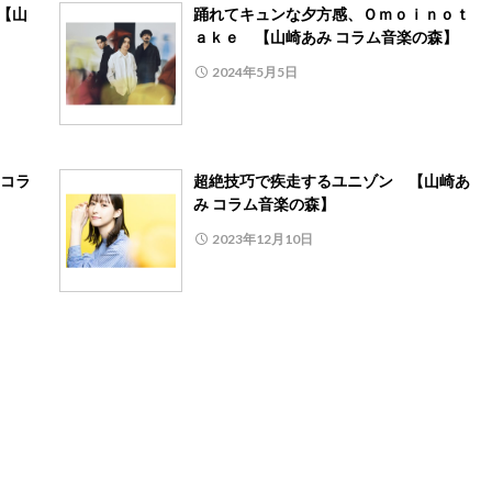
【山
踊れてキュンな夕方感、Ｏｍｏｉｎｏｔ
ａｋｅ 【山崎あみ コラム音楽の森】
2024年5月5日
コラ
超絶技巧で疾走するユニゾン 【山崎あ
み コラム音楽の森】
2023年12月10日