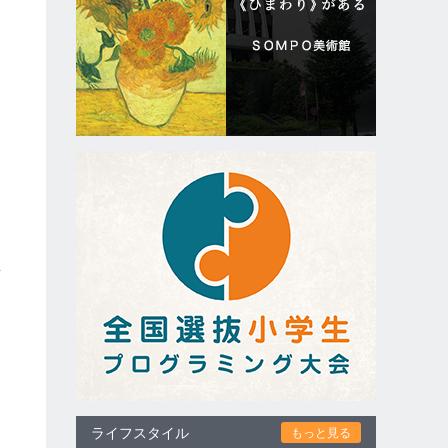
監
ま
な
て
ライフスタイル
もっと見る