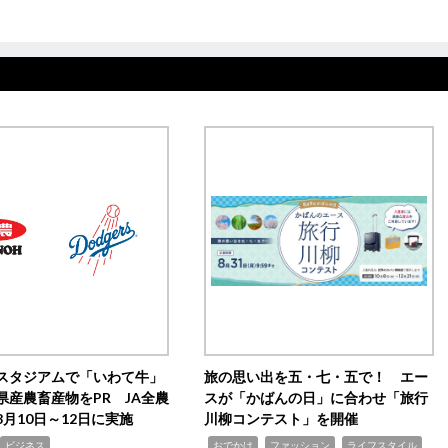
スタジアムで「いわて牛」
旅の思い出を五・七・五で！ エー
県産農畜産物をPR JA全農
スが「かばんの日」に合わせ「旅行
月10日～12日に実施
川柳コンテスト」を開催
,
,
,
ビジネス
おでかけ
ファッション
ライフスタイル