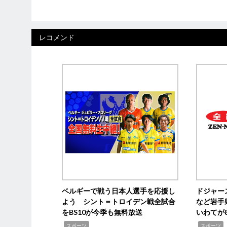
レコメンド
ベルギーで戦う日本人選手を応援し
ドジャー
よう シント＝トロイデン戦全試合
など岩手
をBS10が今季も無料放送
いわてが8
,
,
,
スポーツ
スポーツ