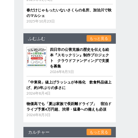
春だけじゃもったいないさくらの名所、加治川で秋
のマルシェ
2025年10月23日
ふむふむ
もっと見る
四日市の公害克服の歴史を伝える絵
本『スモックリン』制作プロジェク
ト クラウドファンディングで支援
を募集
2026年8月5日
「中東発」値上げラッシュが本格化 飲食料品値上
げ、約3年ぶりの多さに
2026年8月4日
物価高でも「夏は家族で長距離ドライブ」 宿泊ド
ライブ予算4万円超、渋滞・猛暑への備えも必須
2026年8月3日
カルチャー
もっと見る