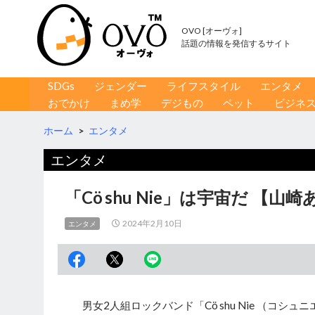
OVO [オーヴォ]
話題の情報を発信するサイト
コンテンツへ移動
検
SDGs
ジェンダー
ライフスタイル
エンタメ
索
おでかけ
まめ学
デジもの
ペット
ビジネ
ホーム
>
エンタメ
エンタメ
「Cö shu Nie」は宇宙だ 【
2024年2月10日
エンタメ
男女2人組ロックバンド「Cö shu Nie （コ