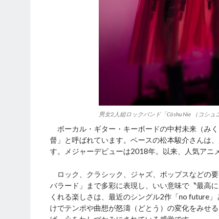
男女2人組ロックバンド「Cö shu Nie （コシ
ボーカル・ギター・キーボードの中村未来（みく
督」と呼ばれています。ベースの松本駿介さんは、
す。メジャーデビューは2018年。以来、人気アニ
ロック、クラシック、ジャズ、ポップスなどの要
バラード」まで多彩に表現し、いい意味で〝最高に
くれる楽しさは、最近のシングル2作「no future」
けでテンポや曲想が怒濤（どとう）の変化をみせる
ば、心をわしづかみにされている感覚です。