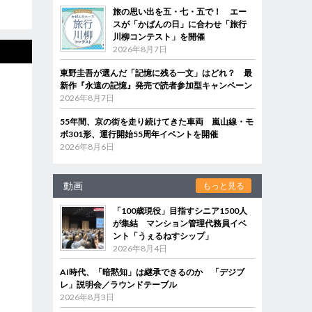
旅の思い出を五・七・五で！ エー
スが「かばんの日」に合わせ「旅行
川柳コンテスト」を開催
2026年8月7日
東野圭吾が選んだ「記憶に残る一文」はどれ？ 最
新作『永遠の記憶』発売で読者参加型キャンペーン
2026年8月7日
55年間、京の街を走り続けてきた車両 嵐山線・モ
ボ301形、運行開始55周年イベントを開催
2026年8月6日
動画
もっと見る
「100歳現役」目指すシニア1500人
が集結 マンション管理代務員イベ
ント「うぇるねすシップ」
2026年8月4日
AI時代、「暗黙知」は継承できるのか 「デジブ
レ」説明会／ラウンドテーブル
2026年8月3日