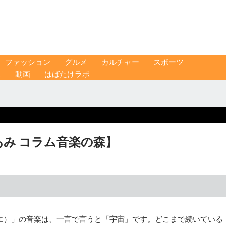
ファッション
グルメ
カルチャー
スポーツ
ス
動画
はばたけラボ
山崎あみ コラム音楽の森】
シュニエ）」の音楽は、一言で言うと「宇宙」です。どこまで続いている