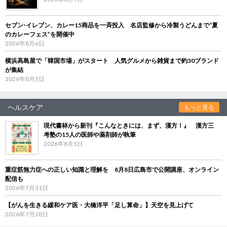
セブン‐イレブン、カレー15商品を一斉投入 名店監修から冷製うどんまで“夏
のカレーフェス”を開催中
2026年8月6日
横浜高島屋で「韓国市場」がスタート 人気グルメから雑貨まで約30ブランド
が集結
2026年8月5日
ヘルスケア
もっと見る
現代書林から新刊『こんなときには、まず、漢方！』 漢方三
考塾の15人の医師や薬剤師が執筆
2026年8月5日
重症筋無力症への正しい知識と理解を 8月8日広島市で公開講座、オンライン
配信も
2026年7月31日
【がんを生きる緩和ケア医・大橋洋平「足し算命」】天空を見上げて
2026年7月28日