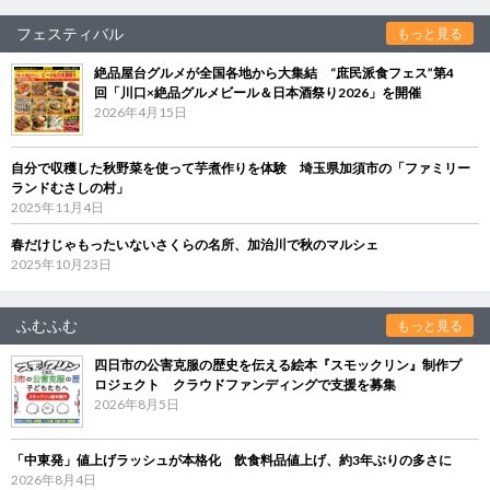
フェスティバル
もっと見る
絶品屋台グルメが全国各地から大集結 “庶民派食フェス”第4
回「川口×絶品グルメビール＆日本酒祭り2026」を開催
2026年4月15日
自分で収穫した秋野菜を使って芋煮作りを体験 埼玉県加須市の「ファミリー
ランドむさしの村」
2025年11月4日
春だけじゃもったいないさくらの名所、加治川で秋のマルシェ
2025年10月23日
ふむふむ
もっと見る
四日市の公害克服の歴史を伝える絵本『スモックリン』制作プ
ロジェクト クラウドファンディングで支援を募集
2026年8月5日
「中東発」値上げラッシュが本格化 飲食料品値上げ、約3年ぶりの多さに
2026年8月4日