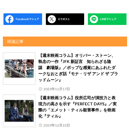
関連記事
【週末映画コラム】オリバー・ストーン、
執念の一作『JFK 新証言 知られざる陰
謀 劇場版』／ポップな感覚にあふれたダ
ークなおとぎ話『モナ・リザ アンド ザ ブラ
ッドムーン』
2023年11月17日
【週末映画コラム】役所広司が演技力と表
現力の高さを示す『PERFECT DAYS』／実
際の「エメット・ティル殺害事件」を映画
化『ティル』
2023年12月22日