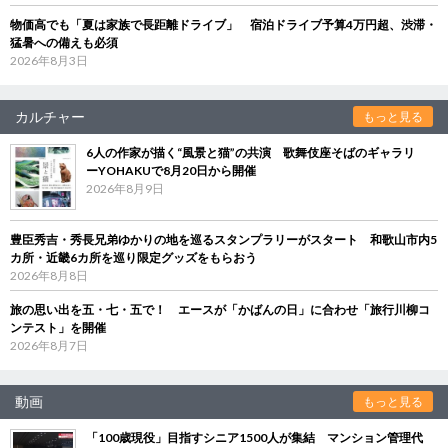
物価高でも「夏は家族で長距離ドライブ」 宿泊ドライブ予算4万円超、渋滞・
猛暑への備えも必須
2026年8月3日
カルチャー
もっと見る
6人の作家が描く“風景と猫”の共演 歌舞伎座そばのギャラリ
ーYOHAKUで8月20日から開催
2026年8月9日
豊臣秀吉・秀長兄弟ゆかりの地を巡るスタンプラリーがスタート 和歌山市内5
カ所・近畿6カ所を巡り限定グッズをもらおう
2026年8月8日
旅の思い出を五・七・五で！ エースが「かばんの日」に合わせ「旅行川柳コ
ンテスト」を開催
2026年8月7日
動画
もっと見る
「100歳現役」目指すシニア1500人が集結 マンション管理代