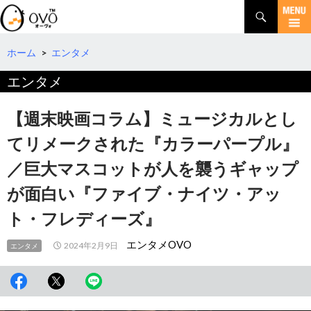
検
索
コ
ン
テ
ホーム
>
エンタメ
ン
エンタメ
ツ
へ
移
【週末映画コラム】ミュージカルとし
動
てリメークされた『カラーパープル』
／巨大マスコットが人を襲うギャップ
が面白い『ファイブ・ナイツ・アッ
ト・フレディーズ』
エンタメOVO
2024年2月9日
エンタメ