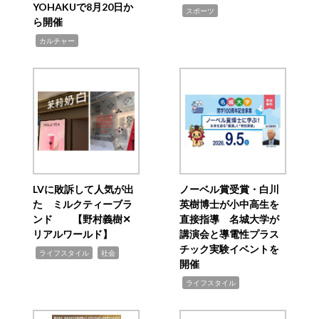
YOHAKUで8月20日か
,
スポーツ
ら開催
,
カルチャー
LVに敗訴して人気が出
ノーベル賞受賞・白川
た ミルクティーブラ
英樹博士が小中高生を
ンド 【野村義樹✕
直接指導 名城大学が
リアルワールド】
講演会と導電性プラス
チック実験イベントを
,
,
ライフスタイル
社会
開催
,
ライフスタイル