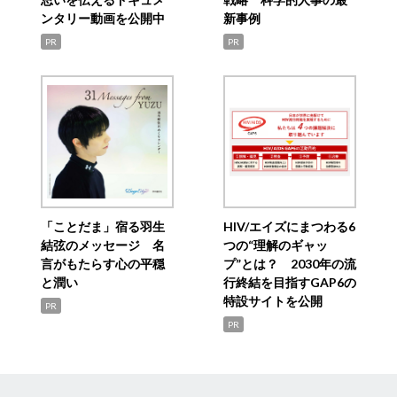
ンタリー動画を公開中
新事例
PR
PR
「ことだま」宿る羽生
HIV/エイズにまつわる6
結弦のメッセージ 名
つの“理解のギャッ
言がもたらす心の平穏
プ”とは？ 2030年の流
と潤い
行終結を目指すGAP6の
特設サイトを公開
PR
PR