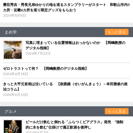
豊臣秀吉・秀長兄弟ゆかりの地を巡るスタンプラリーがスタート 和歌山市内5
カ所・近畿6カ所を巡り限定グッズをもらおう
2026年8月8日
まめ学
もっと見る
写真に埋まっている位置情報はおっかないのか 【岡嶋教授の
デジタル指南】
2026年7月22日
ゼロトラストって何？ 【岡嶋教授のデジタル指南】
2026年6月18日
きっと大平元首相は泣いている 【政眼鏡（せいがんきょう）－本田雅俊の政
治コラム】
2026年6月10日
グルメ
もっと見る
ビールだけ飲むと倒れる「ふらつくビアグラス」発売 “強制
的に水を飲む”仕掛けで適正飲酒を後押し
2026年8月7日