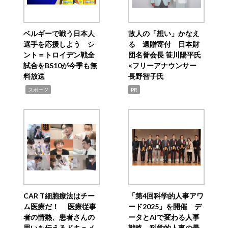
ベルギーで戦う日本人
故人の「想い」かなえ
選手を応援しよう シ
る 遺贈寄付 日本財
ント＝トロイデン戦全
団名誉会長 笹川陽平氏
試合をBS10が今季も無
×フリーアナウンサー
料放送
長野智子氏
,
スポーツ
PR
CAR T細胞療法はチー
「第4回科学的人事アワ
ム医療だ！ 医療従事
ード2025」を開催 デ
者の情熱、患者さんの
ータとAIで変わる人事
思いを伝えるドキュメ
戦略 科学的人事の最