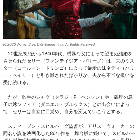
(C)2023 Warner Bros. Entertainment Inc. All Rights Reserved.
20世紀初頭から1940年代、横暴な父によって望まぬ結婚を
させられたセリー（ファンテイジア・バリーノ）は、夫のミス
ター（コールマン・ドミンゴ）によって最愛の妹ネティ（ハリ
ー・ベイリー）と引き離されたばかりか、夫から不当な扱いを
受け続ける。
だが、歌手のシャグ（タラジ・P・ヘンソン）や、義理の息
子の嫁ソフィア（ダニエル・ブルックス）との出会いによっ
て、セリーは自立に目覚め、自分を変えていこうとする。
スティーブン・スピルバーグ監督が、アリス・ウォーカーの
同名小説を映画化した86年作を、舞台版に続いて、スピルバー