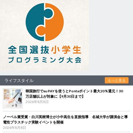
ライフスタイル
もっと見る
韓国旅行でau PAYを使うとPontaポイント最大20％還元！30
万店舗以上が対象に【9月30日まで】
2026年8月8日
ノーベル賞受賞・白川英樹博士が小中高生を直接指導 名城大学が講演会と導
電性プラスチック実験イベントを開催
2026年8月8日