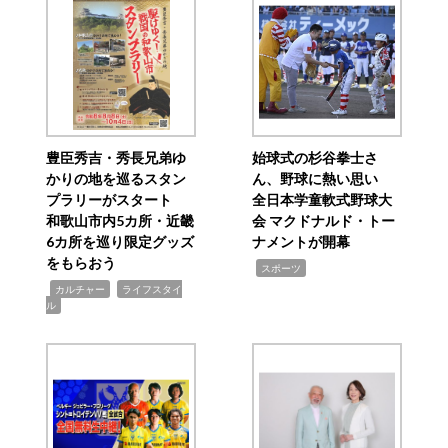
豊臣秀吉・秀長兄弟ゆ
始球式の杉谷拳士さ
かりの地を巡るスタン
ん、野球に熱い思い
プラリーがスタート
全日本学童軟式野球大
和歌山市内5カ所・近畿
会 マクドナルド・トー
6カ所を巡り限定グッズ
ナメントが開幕
をもらおう
,
スポーツ
,
,
カルチャー
ライフスタイ
ル