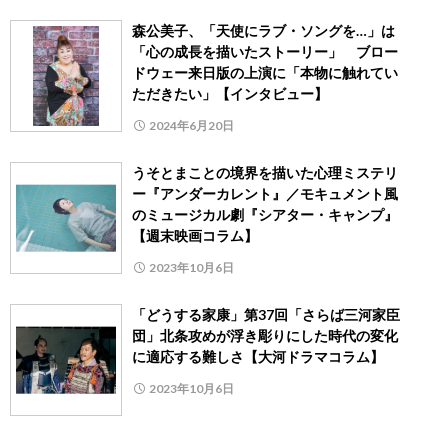
森公美子、「天使にラブ・ソングを…」は
「心の成長を描いたストーリー」 ブロー
ドウェー来日版の上演に「本物に触れてい
ただきたい」【インタビュー】
2024年6月20日
うそとまことの境界を描いた心理ミステリ
ー『アンダーカレント』／モキュメント風
のミュージカル劇『シアター・キャンプ』
【週末映画コラム】
2023年10月6日
「どうする家康」第37回「さらば三河家臣
団」北条攻めが浮き彫りにした時代の変化
に適応する難しさ【大河ドラマコラム】
2023年10月6日