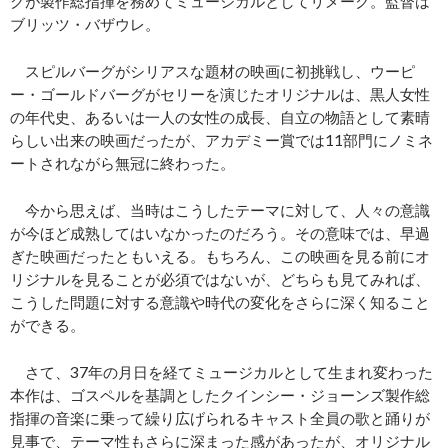
グが製作総指揮を務めてミュージカルとしてリメーク。監督は
ブリッツ・バザウレ。
スピルバーグがシリアスな題材の映画に初挑戦し、ウーピ
ー・ゴールドバーグがセリーを演じたオリジナルは、黒人女性
の年代史、あるいは一人の女性の成長、自立の物語として素晴
らしい出来の映画だったが、アカデミー賞では11部門にノミネ
ートされながら無冠に終わった。
今から思えば、当時はこうしたテーマに対して、人々の意識
が今ほど成熟してはいなかったのだろう。その意味では、早過
ぎた映画だったともいえる。もちろん、この映画を見る前にオ
リジナルを見ることが必須ではないが、どちらも見てみれば、
こうした問題に対する意識や時代の変化をさらに深く知ること
ができる。
さて、37年の月日を経てミュージカルとして生まれ変わった
本作は、ゴスペルを基調としたクインシー・ジョーンズ製作総
指揮の音楽に乗って繰り広げられるキャスト全員の歌と踊りが
見事で、テーマ性もさらに深まった感があったが、オリジナル