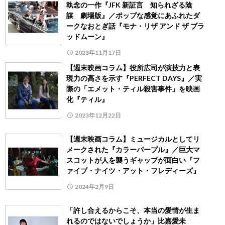
執念の一作『JFK 新証言 知られざる陰
謀 劇場版』／ポップな感覚にあふれたダ
ークなおとぎ話『モナ・リザ アンド ザ ブラ
ッドムーン』
2023年11月17日
【週末映画コラム】役所広司が演技力と表
現力の高さを示す『PERFECT DAYS』／実
際の「エメット・ティル殺害事件」を映画
化『ティル』
2023年12月22日
【週末映画コラム】ミュージカルとしてリ
メークされた『カラーパープル』／巨大マ
スコットが人を襲うギャップが面白い『フ
ァイブ・ナイツ・アット・フレディーズ』
2024年2月9日
「許し合えるからこそ、本当の愛情が生ま
れるのではないでしょうか」比嘉愛未