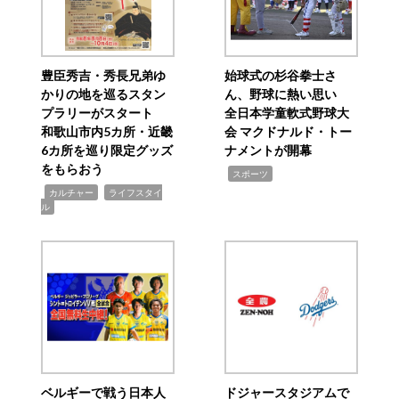
豊臣秀吉・秀長兄弟ゆ
始球式の杉谷拳士さ
かりの地を巡るスタン
ん、野球に熱い思い
プラリーがスタート
全日本学童軟式野球大
和歌山市内5カ所・近畿
会 マクドナルド・トー
6カ所を巡り限定グッズ
ナメントが開幕
をもらおう
,
スポーツ
,
,
カルチャー
ライフスタイ
ル
ベルギーで戦う日本人
ドジャースタジアムで