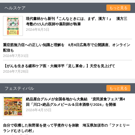
ヘルスケア
もっと見る
現代書林から新刊『こんなときには、まず、漢方！』 漢方三
考塾の15人の医師や薬剤師が執筆
2026年8月5日
重症筋無力症への正しい知識と理解を 8月8日広島市で公開講座、オンライン
配信も
2026年7月31日
【がんを生きる緩和ケア医・大橋洋平「足し算命」】天空を見上げて
2026年7月28日
フェスティバル
もっと見る
絶品屋台グルメが全国各地から大集結 “庶民派食フェス”第4
回「川口×絶品グルメビール＆日本酒祭り2026」を開催
2026年4月15日
自分で収穫した秋野菜を使って芋煮作りを体験 埼玉県加須市の「ファミリー
ランドむさしの村」