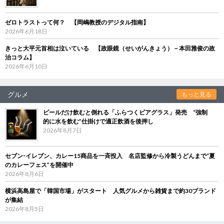
ゼロトラストって何？ 【岡嶋教授のデジタル指南】
2026年6月18日
きっと大平元首相は泣いている 【政眼鏡（せいがんきょう）－本田雅俊の政
治コラム】
2026年6月10日
グルメ
もっと見る
ビールだけ飲むと倒れる「ふらつくビアグラス」発売 “強制
的に水を飲む”仕掛けで適正飲酒を後押し
2026年8月7日
セブン‐イレブン、カレー15商品を一斉投入 名店監修から冷製うどんまで“夏
のカレーフェス”を開催中
2026年8月6日
横浜高島屋で「韓国市場」がスタート 人気グルメから雑貨まで約30ブランド
が集結
2026年8月5日