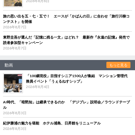
2026年8月8日
旅の思い出を五・七・五で！ エースが「かばんの日」に合わせ「旅行川柳コ
ンテスト」を開催
2026年8月7日
東野圭吾が選んだ「記憶に残る一文」はどれ？ 最新作『永遠の記憶』発売で
読者参加型キャンペーン
2026年8月7日
動画
もっと見る
「100歳現役」目指すシニア1500人が集結 マンション管理代
務員イベント「うぇるねすシップ」
2026年8月4日
AI時代、「暗黙知」は継承できるのか 「デジブレ」説明会／ラウンドテーブ
ル
2026年8月3日
紀伊勝浦の魅力を堪能 ホテル浦島、日昇館をリニューアル
2026年8月3日