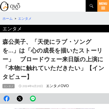
検
索
コ
ン
テ
ホーム
>
エンタメ
ン
エンタメ
ツ
へ
移
森公美子、「天使にラブ・ソング
動
を…」は「心の成長を描いたストーリ
ー」 ブロードウェー来日版の上演に
「本物に触れていただきたい」【イン
タビュー】
エンタメOVO
2024年6月20日
エンタメ