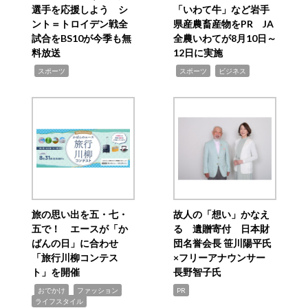
選手を応援しよう シ
「いわて牛」など岩手
ント＝トロイデン戦全
県産農畜産物をPR JA
試合をBS10が今季も無
全農いわてが8月10日～
料放送
12日に実施
,
,
,
スポーツ
スポーツ
ビジネス
旅の思い出を五・七・
故人の「想い」かなえ
五で！ エースが「か
る 遺贈寄付 日本財
ばんの日」に合わせ
団名誉会長 笹川陽平氏
「旅行川柳コンテス
×フリーアナウンサー
ト」を開催
長野智子氏
,
,
,
おでかけ
ファッション
PR
ライフスタイル