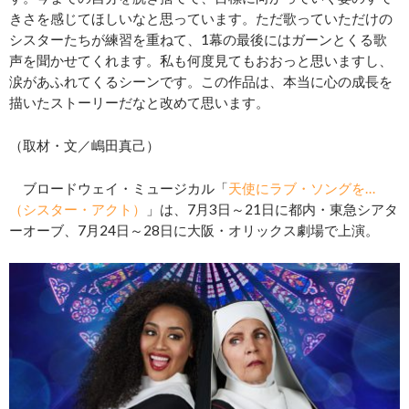
きさを感じてほしいなと思っています。ただ歌っていただけの
シスターたちが練習を重ねて、1幕の最後にはガーンとくる歌
声を聞かせてくれます。私も何度見てもおおっと思いますし、
涙があふれてくるシーンです。この作品は、本当に心の成長を
描いたストーリーだなと改めて思います。
（取材・文／嶋田真己）
ブロードウェイ・ミュージカル「
天使にラブ・ソングを…
（シスター・アクト）
」は、7月3日～21日に都内・東急シアタ
ーオーブ、7月24日～28日に大阪・オリックス劇場で上演。