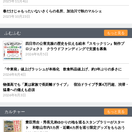
2025年11月4日
春だけじゃもったいないさくらの名所、加治川で秋のマルシェ
2025年10月23日
ふむふむ
もっと見る
四日市の公害克服の歴史を伝える絵本『スモックリン』制作プ
ロジェクト クラウドファンディングで支援を募集
2026年8月5日
「中東発」値上げラッシュが本格化 飲食料品値上げ、約3年ぶりの多さに
2026年8月4日
物価高でも「夏は家族で長距離ドライブ」 宿泊ドライブ予算4万円超、渋滞・
猛暑への備えも必須
2026年8月3日
カルチャー
もっと見る
豊臣秀吉・秀長兄弟ゆかりの地を巡るスタンプラリーがスター
ト 和歌山市内5カ所・近畿6カ所を巡り限定グッズをもらおう