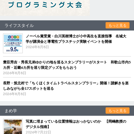
ライフスタイル
もっと見る
ノーベル賞受賞・白川英樹博士が小中高生を直接指導 名城大
学が講演会と導電性プラスチック実験イベントを開催
2026年8月8日
豊臣秀吉・秀長兄弟ゆかりの地を巡るスタンプラリーがスタート 和歌山市内5
カ所・近畿6カ所を巡り限定グッズをもらおう
2026年8月8日
長野・筑北村で「ちくほくタイムトラベルスタンプラリー」開催！謎解きを楽
しみながら全17スポットを巡る
2026年8月8日
まめ学
もっと見る
写真に埋まっている位置情報はおっかないのか 【岡嶋教授の
デジタル指南】
2026年7月22日