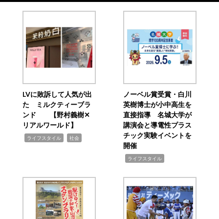
LVに敗訴して人気が出
ノーベル賞受賞・白川
た ミルクティーブラ
英樹博士が小中高生を
ンド 【野村義樹✕
直接指導 名城大学が
リアルワールド】
講演会と導電性プラス
チック実験イベントを
,
,
ライフスタイル
社会
開催
,
ライフスタイル