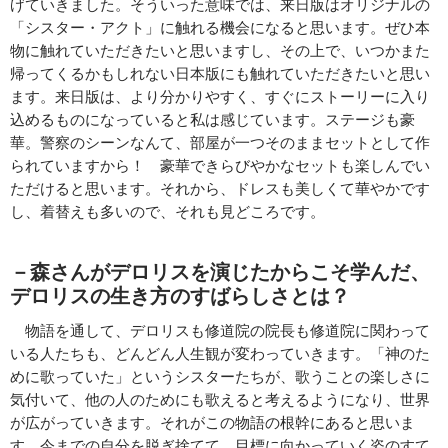
げていきました。そういった意味では、来日版はオリジナルの
「シスター・アクト」に触れる機会になると思います。ぜひ本
物に触れていただきたいと思いますし、その上で、いつかまた
帰ってくるかもしれない日本版にも触れていただきたいと思い
ます。来日版は、より分かりやすく、すぐにストーリーに入り
込めるものになっていると私は感じています。ステージも豪
華。警察のシーンなんて、部屋が一つそのままセットとして作
られていますから！ 豪華できらびやかなセットも楽しんでい
ただけると思います。それから、ドレスも美しくて華やかです
し、着替えも多いので、それも見どころです。
－森さんがデロリスを演じたからこそ学んだ、
デロリスの生き方のすばらしさとは？
物語を通して、デロリスも修道院の院長も修道院に関わって
いる人たちも、どんどん人生観が変わっていきます。「神のた
めに歌っていた」というシスターたちが、歌うことの楽しさに
気付いて、他の人のためにも歌えると考えるようになり、世界
が広がっていきます。それがこの物語の根幹にあると思いま
す。今までの自分を脱ぎ捨てて、目標に向かっていく姿のすて