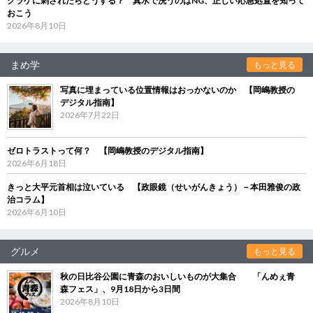
クラゲに刺されたらどうする？ 真水で洗うのはNG、正しい応急処置を知って
おこう
2026年8月10日
まめ学
もっと見る
写真に埋まっている位置情報はおっかないのか 【岡嶋教授の
デジタル指南】
2026年7月22日
ゼロトラストって何？ 【岡嶋教授のデジタル指南】
2026年6月18日
きっと大平元首相は泣いている 【政眼鏡（せいがんきょう）－本田雅俊の政
治コラム】
2026年6月10日
グルメ
もっと見る
秋の日比谷公園に青森のおいしいものが大集合 「んめぇ青
森フェス」、9月18日から3日間
2026年8月10日