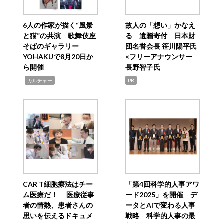
6人の作家が描く“風景
故人の「想い」かなえ
と猫”の共演 歌舞伎座
る 遺贈寄付 日本財
そばのギャラリー
団名誉会長 笹川陽平氏
YOHAKUで8月20日か
×フリーアナウンサー
ら開催
長野智子氏
,
カルチャー
PR
CAR T細胞療法はチー
「第4回科学的人事アワ
ム医療だ！ 医療従事
ード2025」を開催 デ
者の情熱、患者さんの
ータとAIで変わる人事
思いを伝えるドキュメ
戦略 科学的人事の最