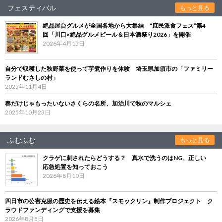
フェスティバル
もっと見る
絶品屋台グルメが全国各地から大集結 “庶民派食フェス”第4
回「川口×絶品グルメビール＆日本酒祭り2026」を開催
2026年4月15日
自分で収穫した秋野菜を使って芋煮作りを体験 埼玉県加須市の「ファミリー
ランドむさしの村」
2025年11月4日
春だけじゃもったいないさくらの名所、加治川で秋のマルシェ
2025年10月23日
ふむふむ
もっと見る
クラゲに刺されたらどうする？ 真水で洗うのはNG、正しい
応急処置を知っておこう
2026年8月10日
四日市の公害克服の歴史を伝える絵本『スモックリン』制作プロジェクト ク
ラウドファンディングで支援を募集
2026年8月5日