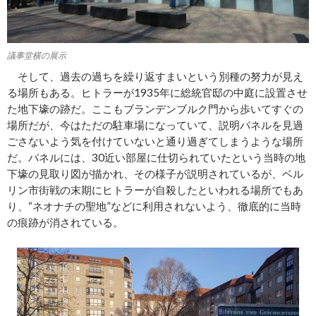
議事堂横の展示
そして、過去の過ちを繰り返すまいという別種の努力が見え
る場所もある。ヒトラーが1935年に総統官邸の中庭に設置させ
た地下壕の跡だ。ここもブランデンブルク門から歩いてすぐの
場所だが、今はただの駐車場になっていて、説明パネルを見過
ごさないよう気を付けていないと通り過ぎてしまうような場所
だ。パネルには、30近い部屋に仕切られていたという当時の地
下壕の見取り図が描かれ、その様子が説明されているが、ベル
リン市街戦の末期にヒトラーが自殺したといわれる場所でもあ
り、“ネオナチの聖地”などに利用されないよう、徹底的に当時
の痕跡が消されている。