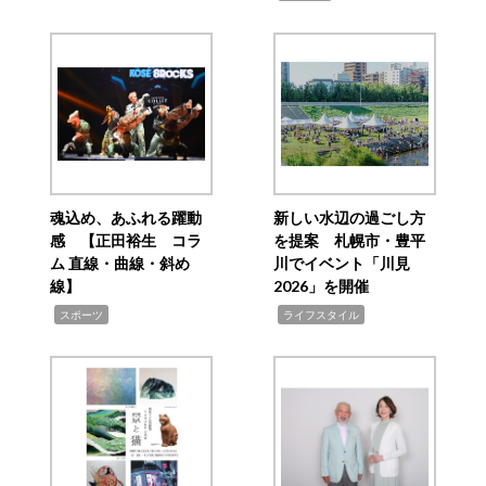
魂込め、あふれる躍動
新しい水辺の過ごし方
感 【正田裕生 コラ
を提案 札幌市・豊平
ム 直線・曲線・斜め
川でイベント「川見
線】
2026」を開催
,
,
スポーツ
ライフスタイル