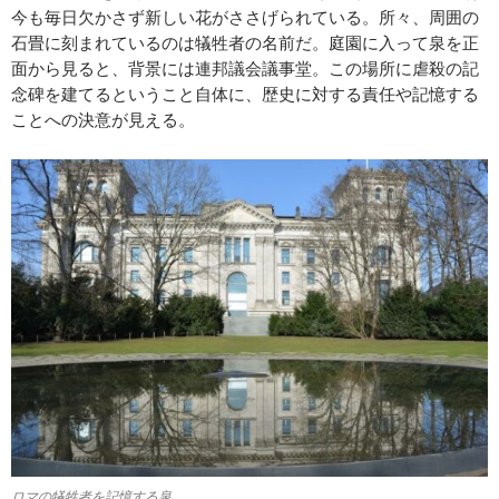
今も毎日欠かさず新しい花がささげられている。所々、周囲の
石畳に刻まれているのは犠牲者の名前だ。庭園に入って泉を正
面から見ると、背景には連邦議会議事堂。この場所に虐殺の記
念碑を建てるということ自体に、歴史に対する責任や記憶する
ことへの決意が見える。
ロマの犠牲者を記憶する泉