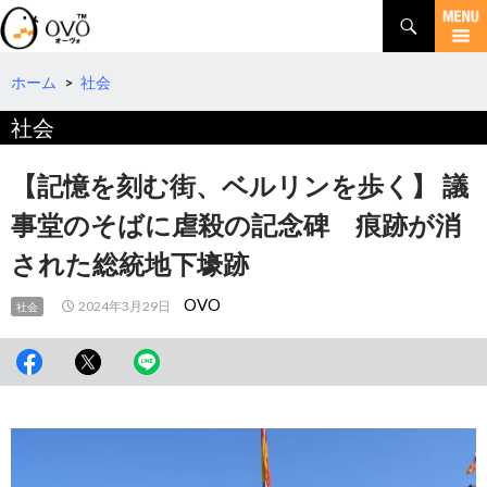
検
索
コ
ン
テ
ホーム
>
社会
ン
社会
ツ
へ
移
【記憶を刻む街、ベルリンを歩く】 議
動
事堂のそばに虐殺の記念碑 痕跡が消
された総統地下壕跡
OVO
2024年3月29日
社会