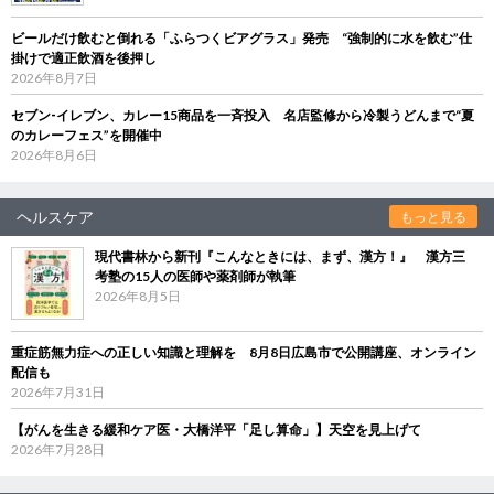
ビールだけ飲むと倒れる「ふらつくビアグラス」発売 “強制的に水を飲む”仕
掛けで適正飲酒を後押し
2026年8月7日
セブン‐イレブン、カレー15商品を一斉投入 名店監修から冷製うどんまで“夏
のカレーフェス”を開催中
2026年8月6日
ヘルスケア
もっと見る
現代書林から新刊『こんなときには、まず、漢方！』 漢方三
考塾の15人の医師や薬剤師が執筆
2026年8月5日
重症筋無力症への正しい知識と理解を 8月8日広島市で公開講座、オンライン
配信も
2026年7月31日
【がんを生きる緩和ケア医・大橋洋平「足し算命」】天空を見上げて
2026年7月28日