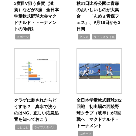
3度目V狙う多賀（滋
秋の日比谷公園に青森
賀）などが8強 全日本
のおいしいものが大集
学童軟式野球大会マク
合 「んめぇ青森フ
ドナルド・トーナメン
ェス」、9月18日から3
トの3回戦
日間
,
,
,
スポーツ
グルメ
ライフスタイル
クラゲに刺されたらど
全日本学童軟式野球の2
うする？ 真水で洗う
回戦 初出場の西陵野
のはNG、正しい応急処
球クラブ（岐阜）が3回
置を知っておこう
戦へ マクドナルド・
トーナメント
,
,
ふむふむ
ライフスタイル
,
スポーツ