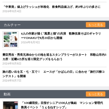
「中東発」値上げラッシュが本格化 飲食料品値上げ、約3年ぶりの多さに
2026年8月4日
カルチャー
もっと見る
6人の作家が描く“風景と猫”の共演 歌舞伎座そばのギャラリ
ーYOHAKUで8月20日から開催
2026年8月9日
豊臣秀吉・秀長兄弟ゆかりの地を巡るスタンプラリーがスタート 和歌山市内5
カ所・近畿6カ所を巡り限定グッズをもらおう
2026年8月8日
旅の思い出を五・七・五で！ エースが「かばんの日」に合わせ「旅行川柳コ
ンテスト」を開催
2026年8月7日
動画
もっと見る
「100歳現役」目指すシニア1500人が集結 マンション管理代
務員イベント「うぇるねすシップ」