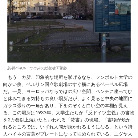
説明パネル一つのみの総統地下壕跡
もう一カ所、印象的な場所を挙げるなら、フンボルト大学の
向かい側、ベルリン国立歌劇場のすぐ横にあるベーベル広場
だ。一見、ヨーロッパならではの広い空間、ベンチに座ってひ
と休みできる気持ちの良い場所だが、よく見ると中央の地面に
ガラス張りの一角があり、下をのぞくと白い空の本棚が見え
る。この場所は1933年、大学生たちが「反ドイツ主義」の書物
を2万巻以上焼いたといわれる「焚書」の現場。「書物が焼か
れるところでは、いずれ人間が焼かれるようになる」という詩
人ハイネの言葉がプレートになって埋められている。ユダヤ人