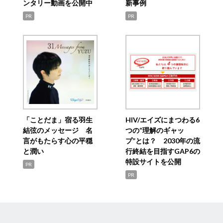
ンタリー動画を公開中
新事例
PR
PR
「ことだま」宿る羽生
HIV/エイズにまつわる6
結弦のメッセージ 名
つの“理解のギャッ
言がもたらす心の平穏
プ”とは？ 2030年の流
と潤い
行終結を目指すGAP6の
特設サイトを公開
PR
PR