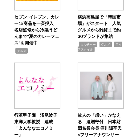
セブン‐イレブン、カレ
横浜高島屋で「韓国市
ー15商品を一斉投入
場」がスタート 人気
名店監修から冷製うど
グルメから雑貨まで約
んまで“夏のカレーフェ
30ブランドが集結
ス”を開催中
,
,
,
カルチャー
グルメ
ライ
フスタイル
,
グルメ
行革甲子園 沼尾波子
故人の「想い」かなえ
東洋大学教授 連載
る 遺贈寄付 日本財
「よんななエコノミ
団名誉会長 笹川陽平氏
ー」
×フリーアナウンサー