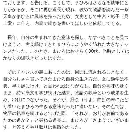
ております」と告げる。こうして、まひろはさらなる執筆にと
りかかるが、そこに再び道長が現れ、改めて物語を読んだ一条
天皇がまひろに興味を持ったため、女房として中宮・彰子（見
上愛）に仕え、内裏で続きを書いてほしいと依頼してくる。
長年、自分の生まれてきた意味を探し、なすべきことを見つ
けようと、考え続けてきたまひろにようやく訪れた大きなチャ
ンスだった。このとき、まひろはおそらく30代。当時としては
かなりの遅咲きだったはずだ。
そのチャンスの裏にあったのは、周囲に流されることなく、
自分らしさを貫いてきたまひろ自身の生き方だ。女に勉学は不
要、早く嫁に行け、と言われ続けながらも、自分の興味の赴く
まま、詩や漢文を学び続けた結果、物語の執筆という成果を生
み、出仕につながった。それが、紆余（うよ）曲折の末にたど
り着いたまひろの生きる意味だったに違いない。その点では、
物語の執筆を続けると告げた際、「それが、お前がお前である
ための道か？」と尋ねる道長に、まひろが「さようでございま
す」と答えるやり取りは象徴的だった。