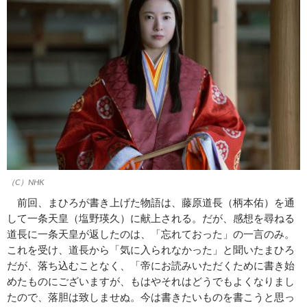
（C）NHK
前回、まひろが書き上げた物語は、藤原道長（柄本佑）を通
して一条天皇（塩野瑛久）に献上される。だが、感想を尋ねる
道長に一条天皇が返したのは、「忘れておった」の一言のみ。
これを受け、道長から「気に入られなかった」と聞いたまひろ
だが、落ち込むことなく、「帝にお読みいただくために書き始
めたものにございますが、もはやそれはどうでもよくなりまし
たので、落胆は致しませぬ。今は書きたいものを書こうと思っ