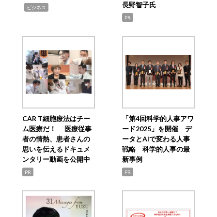
長野智子氏
,
ビジネス
PR
CAR T細胞療法はチー
「第4回科学的人事アワ
ム医療だ！ 医療従事
ード2025」を開催 デ
者の情熱、患者さんの
ータとAIで変わる人事
思いを伝えるドキュメ
戦略 科学的人事の最
ンタリー動画を公開中
新事例
PR
PR