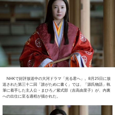
NHKで好評放送中の大河ドラマ「光る君へ」。8月25日に放
送された第三十二回「誰がために書く」では、「源氏物語」執
筆に着手した主人公・まひろ／紫式部（吉高由里子）が、内裏
への出仕に至る過程が描かれた。