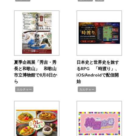
夏季企画展「秀吉・秀
日本史と世界史を旅す
長と和歌山」 和歌山
るRPG 「時渡り」、
市立博物館で8月8日か
iOS/Androidで配信開
ら
始
,
,
カルチャー
カルチャー