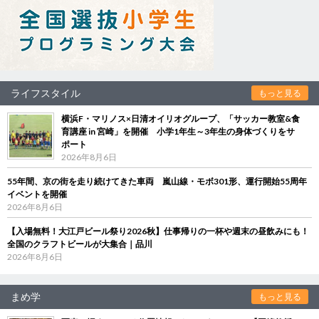
ライフスタイル
もっと見る
横浜F・マリノス×日清オイリオグループ、「サッカー教室&食
育講座 in 宮崎」を開催 小学1年生～3年生の身体づくりをサ
ポート
2026年8月6日
55年間、京の街を走り続けてきた車両 嵐山線・モボ301形、運行開始55周年
イベントを開催
2026年8月6日
【入場無料！大江戸ビール祭り2026秋】仕事帰りの一杯や週末の昼飲みにも！
全国のクラフトビールが大集合｜品川
2026年8月6日
まめ学
もっと見る