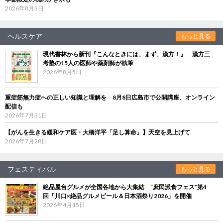
2026年8月3日
ヘルスケア
もっと見る
現代書林から新刊『こんなときには、まず、漢方！』 漢方三
考塾の15人の医師や薬剤師が執筆
2026年8月5日
重症筋無力症への正しい知識と理解を 8月8日広島市で公開講座、オンライン
配信も
2026年7月31日
【がんを生きる緩和ケア医・大橋洋平「足し算命」】天空を見上げて
2026年7月28日
フェスティバル
もっと見る
絶品屋台グルメが全国各地から大集結 “庶民派食フェス”第4
回「川口×絶品グルメビール＆日本酒祭り2026」を開催
2026年4月15日