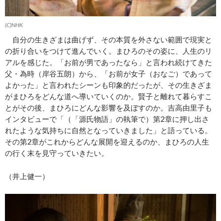
(C)NHK
自分の生きざまは曲げず、その本質を外さない範囲で現実と
の折り合いをつけて進んでいく。まひろのその姿に、人生のリ
アルを感じた。「お前が男であったなら」と言われ続けてきた
父・為時（岸谷五朗）から、「お前が女子（おなご）であって
よかった」と言われたシーンも印象的だったが、その生きざま
がまひろをどんな道へ導いていくのか。賢子と離れて暮らすこ
とがその後、まひろにどんな影響を及ぼすのか。吉高由里子も
インタビューで「（「源氏物語」の執筆で）第2章に押し出さ
れたような気持ちに自然となっていきました」と語っている。
その第2章がこれからどんな展開を迎えるのか、まひろの人生
の行く末を見守っていきたい。
（井上健一）