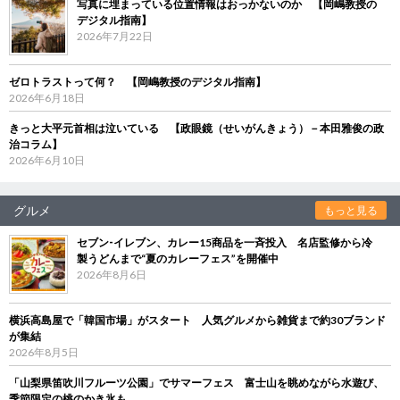
写真に埋まっている位置情報はおっかないのか 【岡嶋教授の
デジタル指南】
2026年7月22日
ゼロトラストって何？ 【岡嶋教授のデジタル指南】
2026年6月18日
きっと大平元首相は泣いている 【政眼鏡（せいがんきょう）－本田雅俊の政
治コラム】
2026年6月10日
グルメ
もっと見る
セブン‐イレブン、カレー15商品を一斉投入 名店監修から冷
製うどんまで“夏のカレーフェス”を開催中
2026年8月6日
横浜高島屋で「韓国市場」がスタート 人気グルメから雑貨まで約30ブランド
が集結
2026年8月5日
「山梨県笛吹川フルーツ公園」でサマーフェス 富士山を眺めながら水遊び、
季節限定の桃のかき氷も