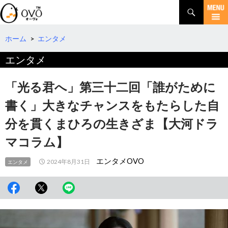
検
索
コ
ン
テ
ホーム
>
エンタメ
ン
エンタメ
ツ
へ
移
「光る君へ」第三十二回「誰がために
動
書く」大きなチャンスをもたらした自
分を貫くまひろの生きざま【大河ドラ
マコラム】
エンタメOVO
2024年8月31日
エンタメ