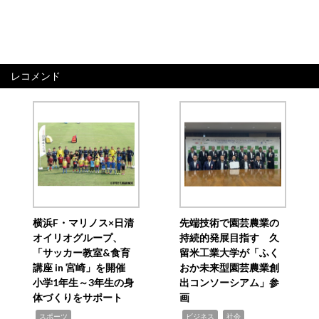
レコメンド
横浜F・マリノス×日清
先端技術で園芸農業の
オイリオグループ、
持続的発展目指す 久
「サッカー教室&食育
留米工業大学が「ふく
講座 in 宮崎」を開催
おか未来型園芸農業創
小学1年生～3年生の身
出コンソーシアム」参
体づくりをサポート
画
,
,
,
スポーツ
ビジネス
社会