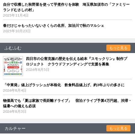
自分で収穫した秋野菜を使って芋煮作りを体験 埼玉県加須市の「ファミリー
ランドむさしの村」
2025年11月4日
春だけじゃもったいないさくらの名所、加治川で秋のマルシェ
2025年10月23日
ふむふむ
もっと見る
四日市の公害克服の歴史を伝える絵本『スモックリン』制作プ
ロジェクト クラウドファンディングで支援を募集
2026年8月5日
「中東発」値上げラッシュが本格化 飲食料品値上げ、約3年ぶりの多さに
2026年8月4日
物価高でも「夏は家族で長距離ドライブ」 宿泊ドライブ予算4万円超、渋滞・
猛暑への備えも必須
2026年8月3日
カルチャー
もっと見る