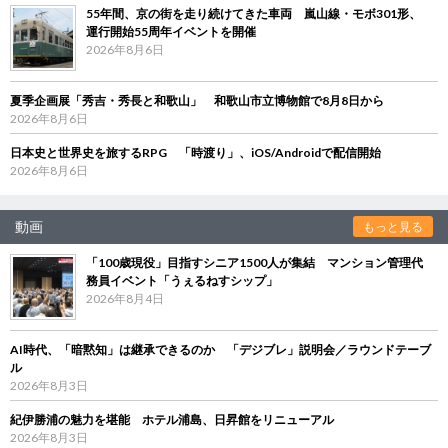
55年間、京の街を走り続けてきた車両 嵐山線・モボ301形、
運行開始55周年イベントを開催
2026年8月6日
夏季企画展「秀吉・秀長と和歌山」 和歌山市立博物館で8月8日から
2026年8月6日
日本史と世界史を旅するRPG 「時渡り」、iOS/Androidで配信開始
2026年8月6日
動画
もっと見る
「100歳現役」目指すシニア1500人が集結 マンション管理代
務員イベント「うぇるねすシップ」
2026年8月4日
AI時代、「暗黙知」は継承できるのか 「デジブレ」説明会／ラウンドテーブ
ル
2026年8月3日
紀伊勝浦の魅力を堪能 ホテル浦島、日昇館をリニューアル
2026年8月3日