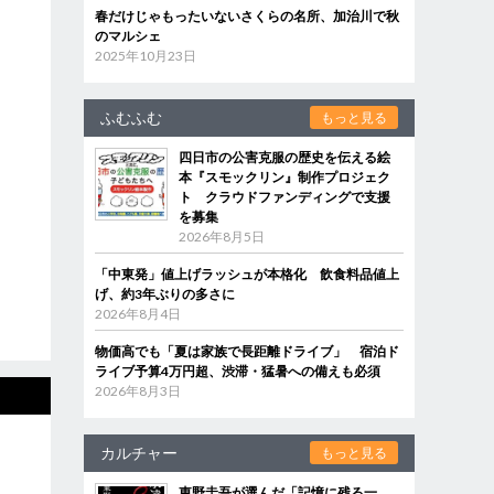
春だけじゃもったいないさくらの名所、加治川で秋
のマルシェ
2025年10月23日
ふむふむ
もっと見る
四日市の公害克服の歴史を伝える絵
本『スモックリン』制作プロジェク
ト クラウドファンディングで支援
を募集
2026年8月5日
「中東発」値上げラッシュが本格化 飲食料品値上
げ、約3年ぶりの多さに
2026年8月4日
物価高でも「夏は家族で長距離ドライブ」 宿泊ド
ライブ予算4万円超、渋滞・猛暑への備えも必須
2026年8月3日
カルチャー
もっと見る
東野圭吾が選んだ「記憶に残る一