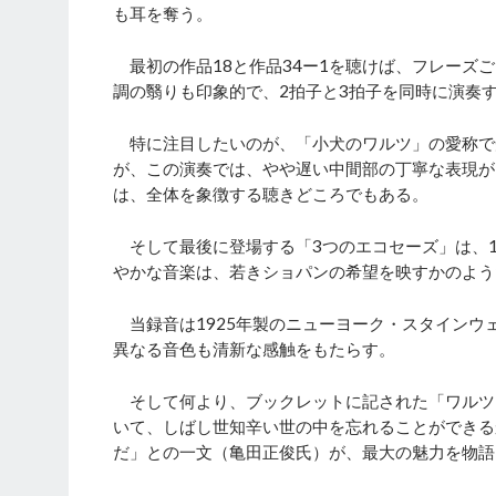
も耳を奪う。
最初の作品18と作品34ー1を聴けば、フレーズご
調の翳りも印象的で、2拍子と3拍子を同時に演奏
特に注目したいのが、「小犬のワルツ」の愛称で知
が、この演奏では、やや遅い中間部の丁寧な表現が
は、全体を象徴する聴きどころでもある。
そして最後に登場する「3つのエコセーズ」は、1
やかな音楽は、若きショパンの希望を映すかのよう
当録音は1925年製のニューヨーク・スタインウ
異なる音色も清新な感触をもたらす。
そして何より、ブックレットに記された「ワルツ
いて、しばし世知辛い世の中を忘れることができる
だ」との一文（亀田正俊氏）が、最大の魅力を物語