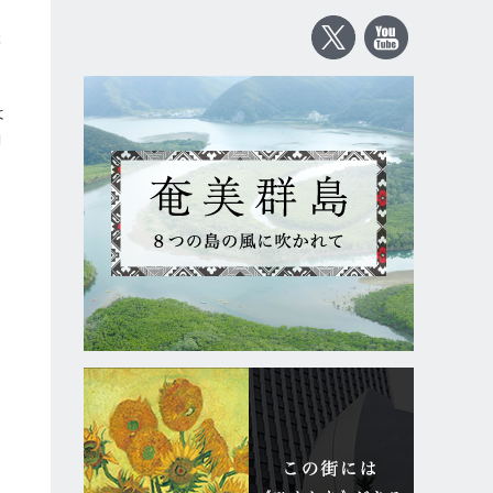
ッ
躍
は
コ