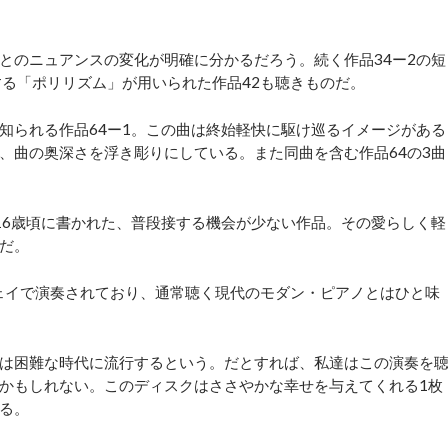
とのニュアンスの変化が明確に分かるだろう。続く作品34ー2の短
する「ポリリズム」が用いられた作品42も聴きものだ。
られる作品64ー1。この曲は終始軽快に駆け巡るイメージがある
、曲の奥深さを浮き彫りにしている。また同曲を含む作品64の3曲
6歳頃に書かれた、普段接する機会が少ない作品。その愛らしく軽
だ。
ェイで演奏されており、通常聴く現代のモダン・ピアノとはひと味
は困難な時代に流行するという。だとすれば、私達はこの演奏を
かもしれない。このディスクはささやかな幸せを与えてくれる1枚
る。