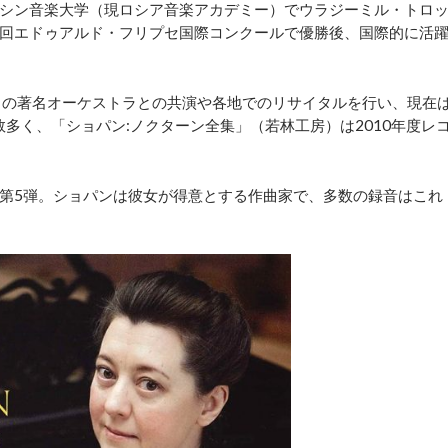
シン音楽大学（現ロシア音楽アカデミー）でウラジーミル・トロ
第4回エドゥアルド・フリプセ国際コンクールで優勝後、国際的に活
々の著名オーケストラとの共演や各地でのリサイタルを行い、現在
多く、「ショパン:ノクターン全集」（若林工房）は2010年度レ
第5弾。ショパンは彼女が得意とする作曲家で、多数の録音はこれ