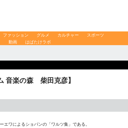
ファッション
グルメ
カルチャー
スポーツ
ス
動画
はばたけラボ
 音楽の森 柴田克彦】
ーエワによるショパンの「ワルツ集」である。