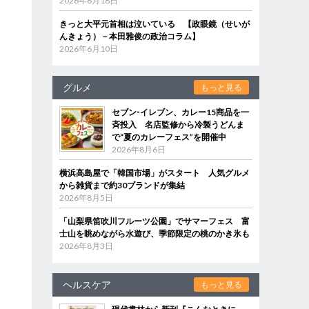
2026年6月18日
きっと大平元首相は泣いている 【政眼鏡（せいが
んきょう）－本田雅俊の政治コラム】
2026年6月10日
グルメ
もっと見る
セブン‐イレブン、カレー15商品を一
斉投入 名店監修から冷製うどんま
で“夏のカレーフェス”を開催中
2026年8月6日
横浜高島屋で「韓国市場」がスタート 人気グルメ
から雑貨まで約30ブランドが集結
2026年8月5日
「山梨県笛吹川フルーツ公園」でサマーフェス 富
士山を眺めながら水遊び、季節限定の桃のかき氷も
2026年8月3日
曲
ヘルスケア
もっと見る