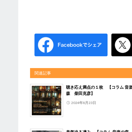
関連記事
聴き応え満点の１枚 【コラム 音
森 柴田克彦】
2024年8月23日
鬼気迫る凄み 【コラム 音楽の森