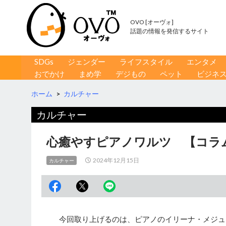
OVO [オーヴォ]
話題の情報を発信するサイト
コンテンツへ移動
検
SDGs
ジェンダー
ライフスタイル
エンタメ
索
おでかけ
まめ学
デジもの
ペット
ビジネ
ホーム
>
カルチャー
カルチャー
心癒やすピアノワルツ 【コラム
2024年12月15日
カルチャー
今回取り上げるのは、ピアノのイリーナ・メジュ