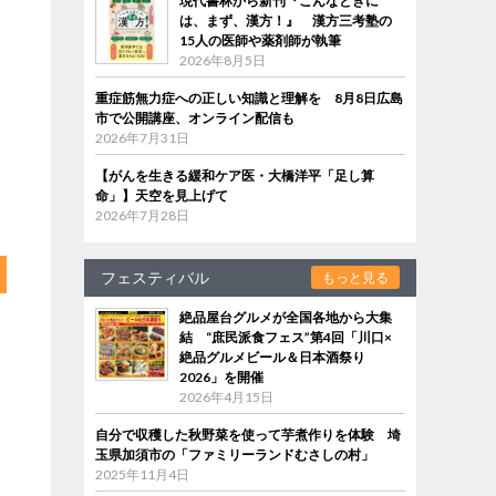
現代書林から新刊『こんなときに
は、まず、漢方！』 漢方三考塾の
15人の医師や薬剤師が執筆
2026年8月5日
重症筋無力症への正しい知識と理解を 8月8日広島
市で公開講座、オンライン配信も
2026年7月31日
【がんを生きる緩和ケア医・大橋洋平「足し算
命」】天空を見上げて
2026年7月28日
フェスティバル
もっと見る
絶品屋台グルメが全国各地から大集
結 “庶民派食フェス”第4回「川口×
絶品グルメビール＆日本酒祭り
2026」を開催
2026年4月15日
自分で収穫した秋野菜を使って芋煮作りを体験 埼
玉県加須市の「ファミリーランドむさしの村」
2025年11月4日