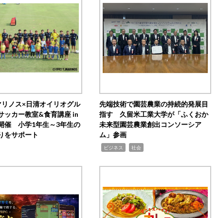
マリノス×日清オイリオグル
先端技術で園芸農業の持続的発展目
サッカー教室&食育講座 in
指す 久留米工業大学が「ふくおか
開催 小学1年生～3年生の
未来型園芸農業創出コンソーシア
りをサポート
ム」参画
,
,
ビジネス
社会