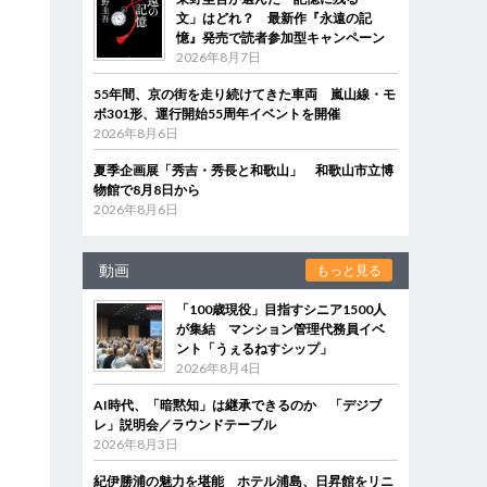
文」はどれ？ 最新作『永遠の記
憶』発売で読者参加型キャンペーン
2026年8月7日
55年間、京の街を走り続けてきた車両 嵐山線・モ
ボ301形、運行開始55周年イベントを開催
2026年8月6日
夏季企画展「秀吉・秀長と和歌山」 和歌山市立博
物館で8月8日から
2026年8月6日
動画
もっと見る
「100歳現役」目指すシニア1500人
が集結 マンション管理代務員イベ
ント「うぇるねすシップ」
2026年8月4日
AI時代、「暗黙知」は継承できるのか 「デジブ
レ」説明会／ラウンドテーブル
2026年8月3日
紀伊勝浦の魅力を堪能 ホテル浦島、日昇館をリニ