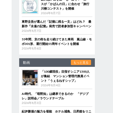
スが「かばんの日」に合わせ「旅行
川柳コンテスト」を開催
2026年8月7日
東野圭吾が選んだ「記憶に残る一文」はどれ？ 最
新作『永遠の記憶』発売で読者参加型キャンペーン
2026年8月7日
55年間、京の街を走り続けてきた車両 嵐山線・モ
ボ301形、運行開始55周年イベントを開催
2026年8月6日
動画
もっと見る
「100歳現役」目指すシニア1500人
が集結 マンション管理代務員イベ
ント「うぇるねすシップ」
2026年8月4日
AI時代、「暗黙知」は継承できるのか 「デジブ
レ」説明会／ラウンドテーブル
2026年8月3日
紀伊勝浦の魅力を堪能 ホテル浦島、日昇館をリニ