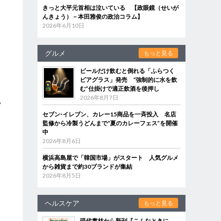
きっと大平元首相は泣いている 【政眼鏡（せいが
んきょう）－本田雅俊の政治コラム】
2026年6月10日
グルメ
もっと見る
ビールだけ飲むと倒れる「ふらつく
ビアグラス」発売 “強制的に水を飲
む”仕掛けで適正飲酒を後押し
2026年8月7日
ラ
セブン‐イレブン、カレー15商品を一斉投入 名店
監修から冷製うどんまで“夏のカレーフェス”を開催
中
2026年8月6日
横浜高島屋で「韓国市場」がスタート 人気グルメ
から雑貨まで約30ブランドが集結
2026年8月5日
ヘルスケア
もっと見る
現代書林から新刊『こんなときに