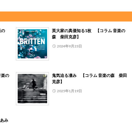
楽の
英大家の真価知る1枚 【コラム 音楽の
森 柴田克彦】
2024年9月23日
音楽の
鬼気迫る凄み 【コラム 音楽の森 柴田
克彦】
2025年1月19日
あみ