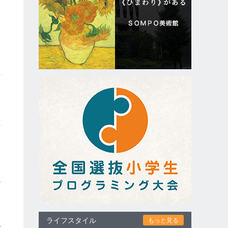
ロ
奏
せ
演
の
複
ライフスタイル
もっと見る