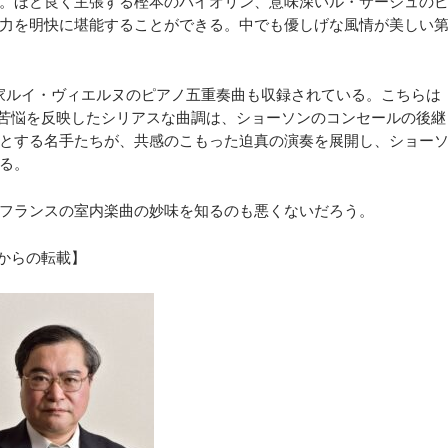
。ほど良く主張する樫本のバイオリン、意味深いル・サージュの
力を明快に堪能することができる。中でも優しげな風情が美しい
家ルイ・ヴィエルヌのピアノ五重奏曲も収録されている。こちらは
の苦悩を反映したシリアスな曲調は、ショーソンのコンセールの後継
とする名手たちが、共感のこもった迫真の演奏を展開し、ショー
る。
フランスの室内楽曲の妙味を知るのも悪くないだろう。
 6からの転載】