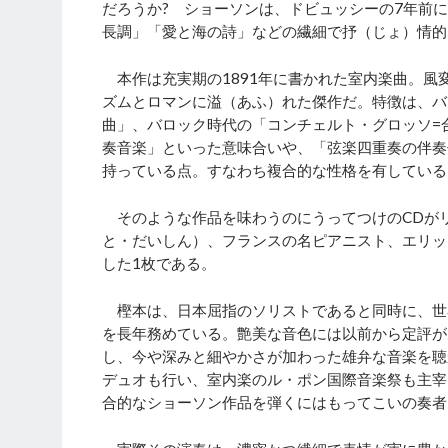
だろうか? ショーソンは、ドビュッシーの7年前
長調」「愛と海の詩」などの繊細で抒（じょ）情的
本作は充実期の1891年に書かれた室内楽曲。風
ズムとロマンに溢（あふ）れた傑作だ。特徴は、バ
曲」、バロック時代の「コンチェルト・グロッソ=
奏音楽」といった意味合いや、「弦楽四重奏の伴奏
持っている点。すなわち複合的な性格を有している
そのような作品を味わうのにうってつけのCDが
と・だいしん）、フランスの名ピアニスト、エリッ
した1枚である。
樫本は、日本屈指のソリストであると同時に、世
を長年務めている。艶美な音色には以前から定評が
し、今や深みと細やかさが加わった雄弁な音楽を聴
デュオも行い、室内楽のル・ポン国際音楽祭も主宰
合的なショーソン作品を弾くにはもってこいの奏者