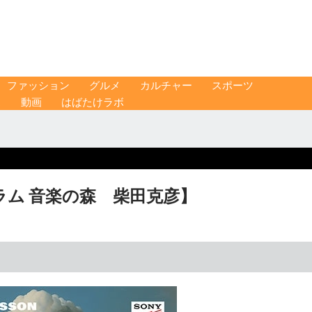
ファッション
グルメ
カルチャー
スポーツ
ス
動画
はばたけラボ
ム 音楽の森 柴田克彦】