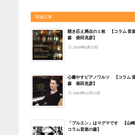
関連記事
聴き応え満点の１枚 【コラム 音
森 柴田克彦】
2024年8月23日
心癒やすピアノワルツ 【コラム 
森 柴田克彦】
2024年12月15日
「ブルエン」はマグマです 【山崎
コラム音楽の森】