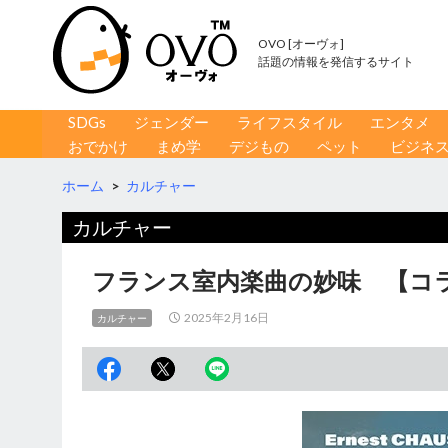
OVO [オーヴォ]
話題の情報を発信するサイト
コンテンツへ移動
検
SDGs
ジェンダー
ライフスタイル
エンタメ
索
おでかけ
まめ学
デジもの
ペット
ビジネ
ホーム
>
カルチャー
カルチャー
フランス室内楽曲の妙味 【コラ
2025年2月16日
カルチャー