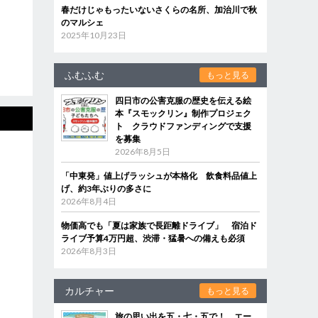
春だけじゃもったいないさくらの名所、加治川で秋
のマルシェ
2025年10月23日
ふむふむ
もっと見る
四日市の公害克服の歴史を伝える絵
本『スモックリン』制作プロジェク
ト クラウドファンディングで支援
を募集
2026年8月5日
「中東発」値上げラッシュが本格化 飲食料品値上
げ、約3年ぶりの多さに
2026年8月4日
物価高でも「夏は家族で長距離ドライブ」 宿泊ド
ライブ予算4万円超、渋滞・猛暑への備えも必須
2026年8月3日
カルチャー
もっと見る
旅の思い出を五・七・五で！ エー