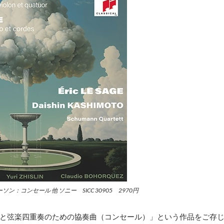
ン：コンセール 他 ソニー SICC 30905 2970円
と弦楽四重奏のための協奏曲（コンセール）」という作品をご存