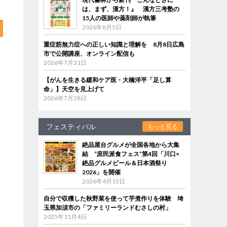
は、まず、漢方！』 漢方三考塾の
15人の医師や薬剤師が執筆
2026年8月5日
重症筋無力症への正しい知識と理解を 8月8日広島
市で公開講座、オンライン配信も
2026年7月31日
【がんを生きる緩和ケア医・大橋洋平「足し算
命」】天空を見上げて
2026年7月28日
フェスティバル
もっと見る
絶品屋台グルメが全国各地から大集
結 “庶民派食フェス”第4回「川口×
絶品グルメビール＆日本酒祭り
2026」を開催
2026年4月15日
自分で収穫した秋野菜を使って芋煮作りを体験 埼
玉県加須市の「ファミリーランドむさしの村」
2025年11月4日