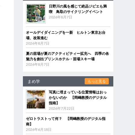
ピ
日野川の風を感じて絶品ジビエも満
第
喫 鳥取のサイクリングイベント
2026年8月7日
オールデイダイニングを一新 ヒルトン東京お台
場、改装進む
ソ
2026年8月7日
夏の苗場が夏のアクティビティー拡充へ 四季の各
魅力を創出プリンスホテル・苗場スキー場
2026年8月7日
まめ学
もっと見る
写真に埋まっている位置情報はおっ
かないのか 【岡嶋教授のデジタル
指南】
2026年7月22日
ゼロトラストって何？ 【岡嶋教授のデジタル指
南】
2026年6月18日