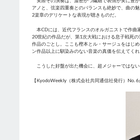
実際その演奏は、濃密かつ繊細で表情が実に豊か
アノと、弦楽四重奏とのバランスも絶妙で、曲の魅
2楽章のデリケートな表現が聴きものだ。
本CDには、近代フランスのオルガニストで作曲
20世紀の作品だが、第1次大戦における息子戦死
作品のごとし。ここも樫本とル・サージュをはじめ
ン作品以上に馴染みのない音楽の真価を伝えてくれ
こうした好盤が出た機会に、超メジャーではない
【KyodoWeekly（株式会社共同通信社発行）No.