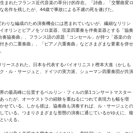
に生まれたフランス近代音楽の草分け的存在。「詩曲」「交響曲変
な名作を残したが、44歳で事故による不慮の死を遂げた。
変わりな編成のため演奏機会には恵まれていないが、繊細なリリシ
イオリンとピアノをソロ楽器、弦楽四重奏を伴奏楽器とする「協
合奏協奏曲」、フランス語の原題「コンセール」が持つ「器楽の合
付きの二重奏曲」、「ピアノ六重奏曲」などさまざまな要素を併
。
リリースされた。日本を代表するバイオリニスト樫本大進（かしも
ク・ル・サージュと、ドイツの実力派、シューマン四重奏団が共
界の最高峰に位置するベルリン・フィルの第1コンサートマスター
あったが、オーケストラの経験を重ねるにつれて表現力も幅を増
かせている。しかも彼は、協奏曲も演奏すれば、ル・サージュと
している。つまりさまざまな形態の演奏に通じているがゆえに、
といえる。