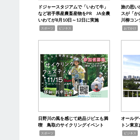
ドジャースタジアムで「いわて牛」
旅の思い
など岩手県産農畜産物をPR JA全農
スが「か
いわてが8月10日～12日に実施
川柳コン
,
,
,
,
スポーツ
ビジネス
おでかけ
日野川の風を感じて絶品ジビエも満
オールデ
喫 鳥取のサイクリングイベント
トン東京
,
,
,
スポーツ
ビジネス