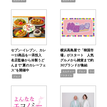
,
,
カルチャー
カルチャー
セブン‐イレブン、カレ
横浜高島屋で「韓国市
ー15商品を一斉投入
場」がスタート 人気
名店監修から冷製うど
グルメから雑貨まで約
んまで“夏のカレーフェ
30ブランドが集結
ス”を開催中
,
,
,
カルチャー
グルメ
ライ
フスタイル
,
グルメ