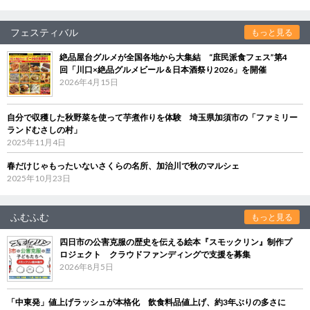
フェスティバル
もっと見る
絶品屋台グルメが全国各地から大集結 “庶民派食フェス”第4
回「川口×絶品グルメビール＆日本酒祭り2026」を開催
2026年4月15日
自分で収穫した秋野菜を使って芋煮作りを体験 埼玉県加須市の「ファミリー
ランドむさしの村」
2025年11月4日
春だけじゃもったいないさくらの名所、加治川で秋のマルシェ
2025年10月23日
ふむふむ
もっと見る
四日市の公害克服の歴史を伝える絵本『スモックリン』制作プ
ロジェクト クラウドファンディングで支援を募集
2026年8月5日
「中東発」値上げラッシュが本格化 飲食料品値上げ、約3年ぶりの多さに