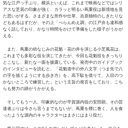
気な江戸っ子ぶり。横浜といえば、これまで映画などではシリ
アスな芝居の印象が強く、カラッと明るい蔦重役は新境地を見
た思いがする。さまざまな所作や仕草、吉原独特のしきたりな
どもあるはずだが、その上「べらんめえ調」の江戸弁も違和感
なく話しており、かなり時間をかけて準備をした様子がうかが
える。
また、蔦重の幼なじみの花魁・花の井を演じる小芝風花は、
これまでも多彩な役を演じてきたが、今回も花魁役をきっちり
とこなし、新たな一面を披露している。発売中のガイドブック
のインタビューを読むと、「花魁道中の外八文字（つま先で八
の字を描くようにする歩き方）を、高下駄を借りて、人目のつ
かないところで練習した」という主旨の発言をしており、こち
らも努力の跡がうかがえる。
そしてもう一人、印象的なのが平賀源内役の安田顕。その芸
達者ぶりは今さら言うまでもないが、蔦重を煙に巻く、人を食
ったような源内のキャラクターはまさにはまり役だ。