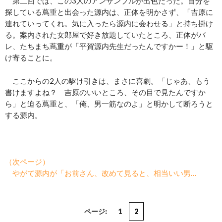
第二回では、この3人のアンサンブルが出色だった。自分を
探している蔦重と出会った源内は、正体を明かさず、「吉原に
連れていってくれ。気に入ったら源内に会わせる」と持ち掛け
る。案内された女郎屋で好き放題していたところ、正体がバ
レ、たちまち蔦重が「平賀源内先生だったんですかー！」と駆
け寄ることに。
ここからの2人の駆け引きは、まさに喜劇。「じゃあ、もう
書けますよね？ 吉原のいいところ、その目で見たんですか
ら」と迫る蔦重と、「俺、男一筋なのよ」と明かして断ろうと
する源内。
（次ページ）
やがて源内が「お前さん、改めて見ると、相当いい男…
ページ:
1
2