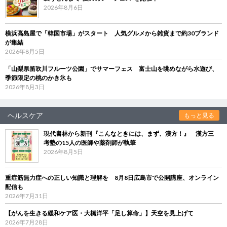
2026年8月6日
横浜高島屋で「韓国市場」がスタート 人気グルメから雑貨まで約30ブランド
が集結
2026年8月5日
「山梨県笛吹川フルーツ公園」でサマーフェス 富士山を眺めながら水遊び、
季節限定の桃のかき氷も
2026年8月3日
ヘルスケア
もっと見る
現代書林から新刊『こんなときには、まず、漢方！』 漢方三
考塾の15人の医師や薬剤師が執筆
2026年8月5日
重症筋無力症への正しい知識と理解を 8月8日広島市で公開講座、オンライン
配信も
2026年7月31日
【がんを生きる緩和ケア医・大橋洋平「足し算命」】天空を見上げて
2026年7月28日