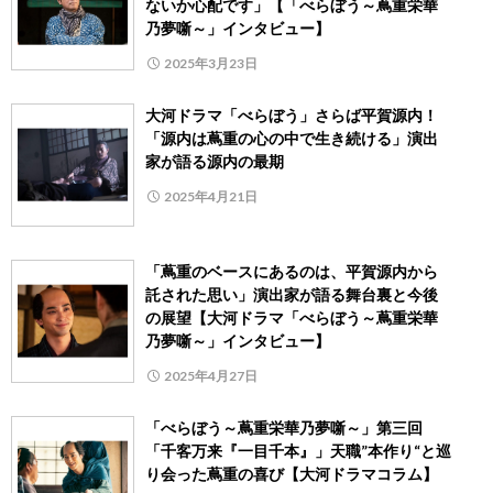
ないか心配です」【「べらぼう～蔦重栄華
乃夢噺～」インタビュー】
2025年3月23日
大河ドラマ「べらぼう」さらば平賀源内！
「源内は蔦重の心の中で生き続ける」演出
家が語る源内の最期
2025年4月21日
「蔦重のベースにあるのは、平賀源内から
託された思い」演出家が語る舞台裏と今後
の展望【大河ドラマ「べらぼう～蔦重栄華
乃夢噺～」インタビュー】
2025年4月27日
「べらぼう～蔦重栄華乃夢噺～」第三回
「千客万来『一目千本』」天職”本作り“と巡
り会った蔦重の喜び【大河ドラマコラム】