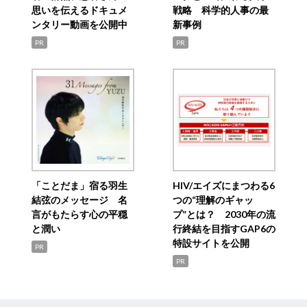
思いを伝えるドキュメ
戦略 科学的人事の最
ンタリー動画を公開中
新事例
PR
PR
「ことだま」宿る羽生
HIV/エイズにまつわる6
結弦のメッセージ 名
つの“理解のギャッ
言がもたらす心の平穏
プ”とは？ 2030年の流
と潤い
行終結を目指すGAP6の
特設サイトを公開
PR
PR