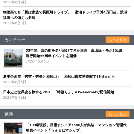
2026年8月4日
物価高でも「夏は家族で長距離ドライブ」 宿泊ドライブ予算4万円超、渋滞・
猛暑への備えも必須
2026年8月3日
カルチャー
もっと見る
55年間、京の街を走り続けてきた車両 嵐山線・モボ301形、
運行開始55周年イベントを開催
2026年8月6日
夏季企画展「秀吉・秀長と和歌山」 和歌山市立博物館で8月8日から
2026年8月6日
日本史と世界史を旅するRPG 「時渡り」、iOS/Androidで配信開始
2026年8月6日
動画
もっと見る
「100歳現役」目指すシニア1500人が集結 マンション管理代
務員イベント「うぇるねすシップ」