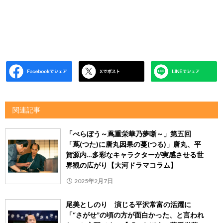
関連記事
「べらぼう～蔦重栄華乃夢噺～」第五回
「蔦(つた)に唐丸因果の蔓(つる)」唐丸、平
賀源内…多彩なキャラクターが実感させる世
界観の広がり【大河ドラマコラム】
2025年2月7日
尾美としのり 演じる平沢常富の活躍に
「“さがせ”の頃の方が面白かった、と言われ