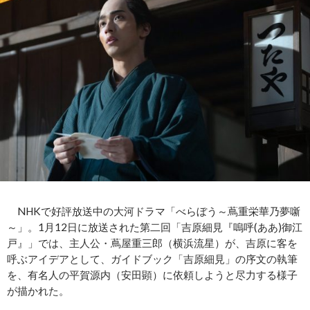
NHKで好評放送中の大河ドラマ「べらぼう～蔦重栄華乃夢噺
～」。1月12日に放送された第二回「吉原細見『嗚呼(ああ)御江
戸』」では、主人公・蔦屋重三郎（横浜流星）が、吉原に客を
呼ぶアイデアとして、ガイドブック「吉原細見」の序文の執筆
を、有名人の平賀源内（安田顕）に依頼しようと尽力する様子
が描かれた。