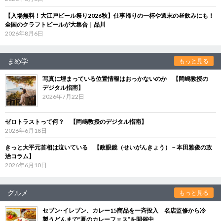
【入場無料！大江戸ビール祭り2026秋】仕事帰りの一杯や週末の昼飲みにも！
全国のクラフトビールが大集合｜品川
2026年8月6日
まめ学
もっと見る
写真に埋まっている位置情報はおっかないのか 【岡嶋教授の
デジタル指南】
2026年7月22日
ゼロトラストって何？ 【岡嶋教授のデジタル指南】
2026年6月18日
きっと大平元首相は泣いている 【政眼鏡（せいがんきょう）－本田雅俊の政
治コラム】
2026年6月10日
グルメ
もっと見る
セブン‐イレブン、カレー15商品を一斉投入 名店監修から冷
製うどんまで“夏のカレーフェス”を開催中