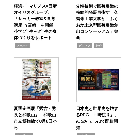
横浜F・マリノス×日清
先端技術で園芸農業の
オイリオグループ、
持続的発展目指す 久
「サッカー教室&食育
留米工業大学が「ふく
講座 in 宮崎」を開催
おか未来型園芸農業創
小学1年生～3年生の身
出コンソーシアム」参
体づくりをサポート
画
,
,
,
スポーツ
ビジネス
社会
夏季企画展「秀吉・秀
日本史と世界史を旅す
長と和歌山」 和歌山
るRPG 「時渡り」、
市立博物館で8月8日か
iOS/Androidで配信開
ら
始