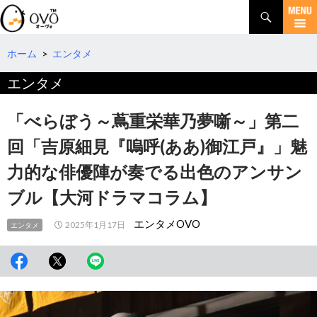
検
索
コ
ン
テ
ホーム
>
エンタメ
ン
エンタメ
ツ
へ
移
「べらぼう～蔦重栄華乃夢噺～」第二
動
回「吉原細見『嗚呼(ああ)御江戸』」魅
力的な俳優陣が奏でる出色のアンサン
ブル【大河ドラマコラム】
エンタメOVO
2025年1月17日
エンタメ