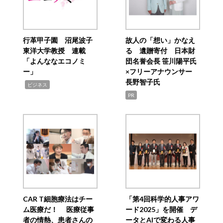
行革甲子園 沼尾波子
故人の「想い」かなえ
東洋大学教授 連載
る 遺贈寄付 日本財
「よんななエコノミ
団名誉会長 笹川陽平氏
ー」
×フリーアナウンサー
長野智子氏
,
ビジネス
PR
CAR T細胞療法はチー
「第4回科学的人事アワ
ム医療だ！ 医療従事
ード2025」を開催 デ
者の情熱、患者さんの
ータとAIで変わる人事