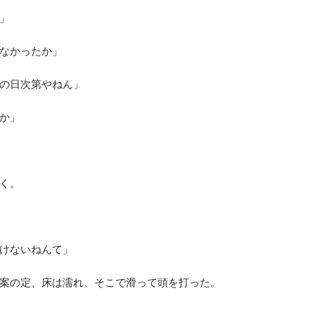
」
なかったか」
の日次第やねん」
か」
く。
けないねんて」
案の定、床は濡れ、そこで滑って頭を打った。