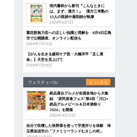
現代書林から新刊『こんなときに
は、まず、漢方！』 漢方三考塾の
15人の医師や薬剤師が執筆
2026年8月5日
重症筋無力症への正しい知識と理解を 8月8日広島
市で公開講座、オンライン配信も
2026年7月31日
【がんを生きる緩和ケア医・大橋洋平「足し算
命」】天空を見上げて
2026年7月28日
フェスティバル
もっと見る
絶品屋台グルメが全国各地から大集
結 “庶民派食フェス”第4回「川口×
絶品グルメビール＆日本酒祭り
2026」を開催
2026年4月15日
自分で収穫した秋野菜を使って芋煮作りを体験 埼
玉県加須市の「ファミリーランドむさしの村」
2025年11月4日