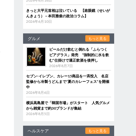
2026年6月18日
きっと大平元首相は泣いている 【政眼鏡（せいが
んきょう）－本田雅俊の政治コラム】
2026年6月10日
グルメ
もっと見る
ビールだけ飲むと倒れる「ふらつく
ペ
ビアグラス」発売 “強制的に水を飲
む”仕掛けで適正飲酒を後押し
2026年8月7日
セブン‐イレブン、カレー15商品を一斉投入 名店
監修から冷製うどんまで“夏のカレーフェス”を開催
中
2026年8月6日
横浜高島屋で「韓国市場」がスタート 人気グルメ
から雑貨まで約30ブランドが集結
2026年8月5日
ヘルスケア
もっと見る