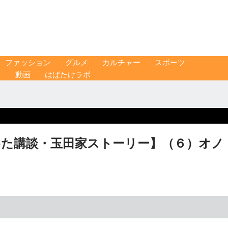
ファッション
グルメ
カルチャー
スポーツ
ス
動画
はばたけラボ
めた講談・玉田家ストーリー】（６）オノ