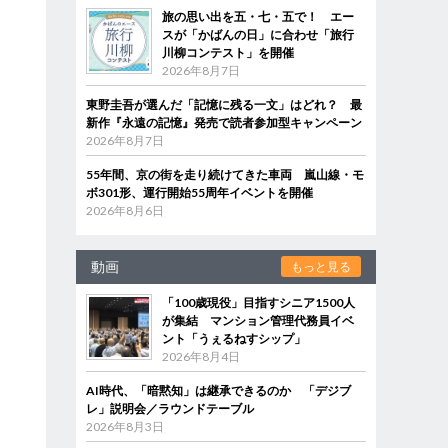
旅の思い出を五・七・五で！ エー
スが「かばんの日」に合わせ「旅行
川柳コンテスト」を開催
2026年8月7日
東野圭吾が選んだ「記憶に残る一文」はどれ？ 最
新作『永遠の記憶』発売で読者参加型キャンペーン
2026年8月7日
55年間、京の街を走り続けてきた車両 嵐山線・モ
ボ301形、運行開始55周年イベントを開催
2026年8月6日
動画
もっと見る
「100歳現役」目指すシニア1500人
が集結 マンション管理代務員イベ
ント「うぇるねすシップ」
2026年8月4日
AI時代、「暗黙知」は継承できるのか 「デジブ
レ」説明会／ラウンドテーブル
2026年8月3日