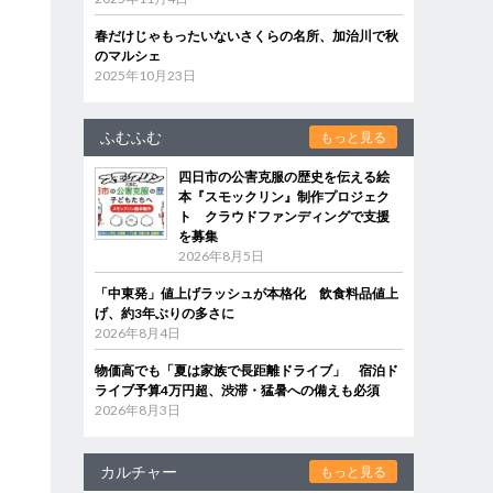
春だけじゃもったいないさくらの名所、加治川で秋
のマルシェ
2025年10月23日
ふむふむ
もっと見る
四日市の公害克服の歴史を伝える絵
本『スモックリン』制作プロジェク
ト クラウドファンディングで支援
を募集
2026年8月5日
「中東発」値上げラッシュが本格化 飲食料品値上
げ、約3年ぶりの多さに
2026年8月4日
物価高でも「夏は家族で長距離ドライブ」 宿泊ド
ライブ予算4万円超、渋滞・猛暑への備えも必須
2026年8月3日
カルチャー
もっと見る