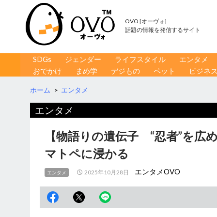
OVO [オーヴォ]
話題の情報を発信するサイト
コンテンツへ移動
検
SDGs
ジェンダー
ライフスタイル
エンタメ
索
おでかけ
まめ学
デジもの
ペット
ビジネ
ホーム
>
エンタメ
エンタメ
【物語りの遺伝子 “忍者”を広
マトペに浸かる
エンタメOVO
2025年10月28日
エンタメ