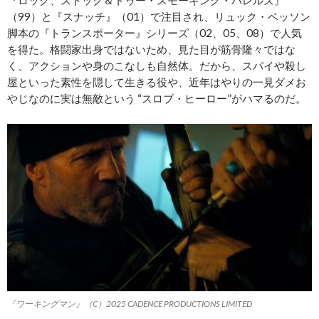
（99）と『スナッチ』（01）で注目され、リュック・ベッソン
脚本の『トランスポーター』シリーズ（02、05、08）で人気
を得た。格闘家出身ではないため、見た目が筋骨隆々ではな
く、アクションや身のこなしも自然体。だから、スパイや殺し
屋といった素性を隠して生きる役や、近年はやりの一見ダメお
やじなのに実は無敵という “スロブ・ヒーロー”がハマるのだ。
『ワーキングマン』（C）2025 CADENCE PRODUCTIONS LIMITED