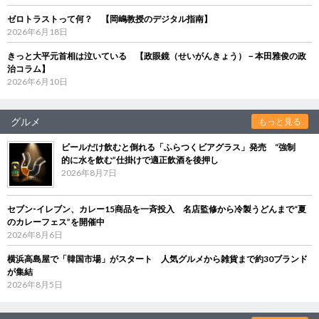
ゼロトラストって何？ 【岡嶋教授のデジタル指南】
2026年6月18日
きっと大平元首相は泣いている 【政眼鏡（せいがんきょう）－本田雅俊の政
治コラム】
2026年6月10日
グルメ
もっと見る
ビールだけ飲むと倒れる「ふらつくビアグラス」発売 “強制
的に水を飲む”仕掛けで適正飲酒を後押し
2026年8月7日
セブン‐イレブン、カレー15商品を一斉投入 名店監修から冷製うどんまで“夏
のカレーフェス”を開催中
2026年8月6日
横浜高島屋で「韓国市場」がスタート 人気グルメから雑貨まで約30ブランド
が集結
2026年8月5日