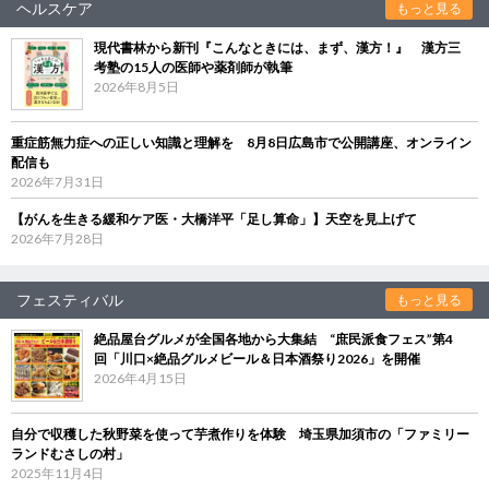
ヘルスケア
もっと見る
現代書林から新刊『こんなときには、まず、漢方！』 漢方三
考塾の15人の医師や薬剤師が執筆
2026年8月5日
重症筋無力症への正しい知識と理解を 8月8日広島市で公開講座、オンライン
配信も
2026年7月31日
【がんを生きる緩和ケア医・大橋洋平「足し算命」】天空を見上げて
2026年7月28日
フェスティバル
もっと見る
絶品屋台グルメが全国各地から大集結 “庶民派食フェス”第4
回「川口×絶品グルメビール＆日本酒祭り2026」を開催
2026年4月15日
自分で収穫した秋野菜を使って芋煮作りを体験 埼玉県加須市の「ファミリー
ランドむさしの村」
2025年11月4日