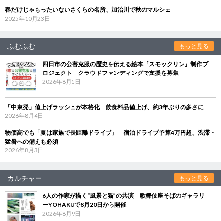
春だけじゃもったいないさくらの名所、加治川で秋のマルシェ
2025年10月23日
ふむふむ
もっと見る
四日市の公害克服の歴史を伝える絵本『スモックリン』制作プ
ロジェクト クラウドファンディングで支援を募集
2026年8月5日
「中東発」値上げラッシュが本格化 飲食料品値上げ、約3年ぶりの多さに
2026年8月4日
物価高でも「夏は家族で長距離ドライブ」 宿泊ドライブ予算4万円超、渋滞・
猛暑への備えも必須
2026年8月3日
カルチャー
もっと見る
6人の作家が描く“風景と猫”の共演 歌舞伎座そばのギャラリ
ーYOHAKUで8月20日から開催
2026年8月9日