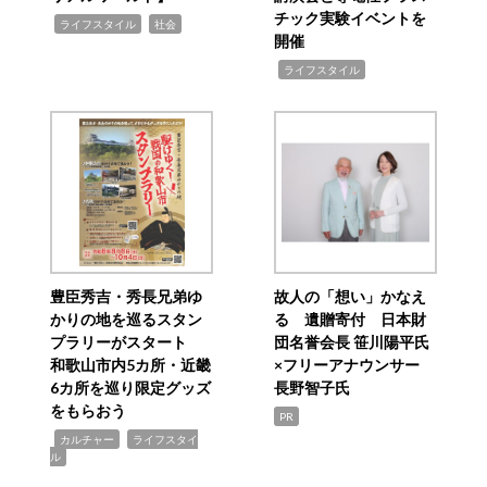
チック実験イベントを
,
,
ライフスタイル
社会
開催
,
ライフスタイル
豊臣秀吉・秀長兄弟ゆ
故人の「想い」かなえ
かりの地を巡るスタン
る 遺贈寄付 日本財
プラリーがスタート
団名誉会長 笹川陽平氏
和歌山市内5カ所・近畿
×フリーアナウンサー
6カ所を巡り限定グッズ
長野智子氏
をもらおう
PR
,
,
カルチャー
ライフスタイ
ル