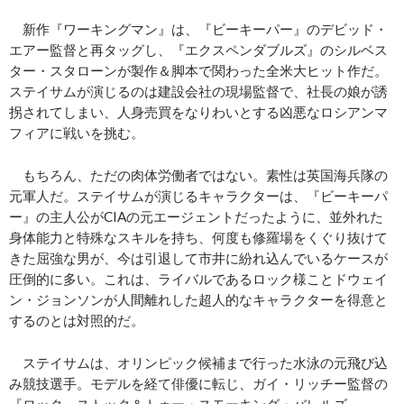
新作『ワーキングマン』は、『ビーキーパー』のデビッド・
エアー監督と再タッグし、『エクスペンダブルズ』のシルベス
ター・スタローンが製作＆脚本で関わった全米大ヒット作だ。
ステイサムが演じるのは建設会社の現場監督で、社長の娘が誘
拐されてしまい、人身売買をなりわいとする凶悪なロシアンマ
フィアに戦いを挑む。
もちろん、ただの肉体労働者ではない。素性は英国海兵隊の
元軍人だ。ステイサムが演じるキャラクターは、『ビーキーパ
ー』の主人公がCIAの元エージェントだったように、並外れた
身体能力と特殊なスキルを持ち、何度も修羅場をくぐり抜けて
きた屈強な男が、今は引退して市井に紛れ込んでいるケースが
圧倒的に多い。これは、ライバルであるロック様ことドウェイ
ン・ジョンソンが人間離れした超人的なキャラクターを得意と
するのとは対照的だ。
ステイサムは、オリンピック候補まで行った水泳の元飛び込
み競技選手。モデルを経て俳優に転じ、ガイ・リッチー監督の
『ロック、ストック＆トゥー・スモーキング・バレルズ』