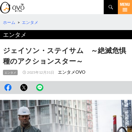
検
索
コ
ン
テ
ホーム
>
エンタメ
ン
エンタメ
ツ
へ
移
ジェイソン・ステイサム ～絶滅危惧
動
種のアクションスター～
エンタメOVO
2025年12月31日
エンタメ