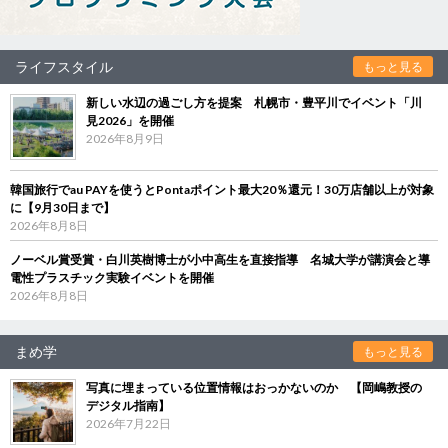
ライフスタイル
もっと見る
新しい水辺の過ごし方を提案 札幌市・豊平川でイベント「川
見2026」を開催
2026年8月9日
韓国旅行でau PAYを使うとPontaポイント最大20％還元！30万店舗以上が対象
に【9月30日まで】
2026年8月8日
ノーベル賞受賞・白川英樹博士が小中高生を直接指導 名城大学が講演会と導
電性プラスチック実験イベントを開催
2026年8月8日
まめ学
もっと見る
写真に埋まっている位置情報はおっかないのか 【岡嶋教授の
デジタル指南】
2026年7月22日