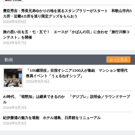
豊臣秀吉・秀長兄弟ゆかりの地を巡るスタンプラリーがスタート 和歌山市内5
カ所・近畿6カ所を巡り限定グッズをもらおう
2026年8月8日
旅の思い出を五・七・五で！ エースが「かばんの日」に合わせ「旅行川柳コ
ンテスト」を開催
2026年8月7日
動画
もっと見る
「100歳現役」目指すシニア1500人が集結 マンション管理代
務員イベント「うぇるねすシップ」
2026年8月4日
AI時代、「暗黙知」は継承できるのか 「デジブレ」説明会／ラウンドテーブ
ル
2026年8月3日
紀伊勝浦の魅力を堪能 ホテル浦島、日昇館をリニューアル
2026年8月3日