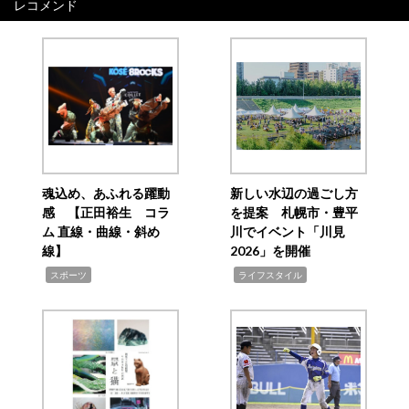
レコメンド
魂込め、あふれる躍動
新しい水辺の過ごし方
感 【正田裕生 コラ
を提案 札幌市・豊平
ム 直線・曲線・斜め
川でイベント「川見
線】
2026」を開催
,
,
スポーツ
ライフスタイル