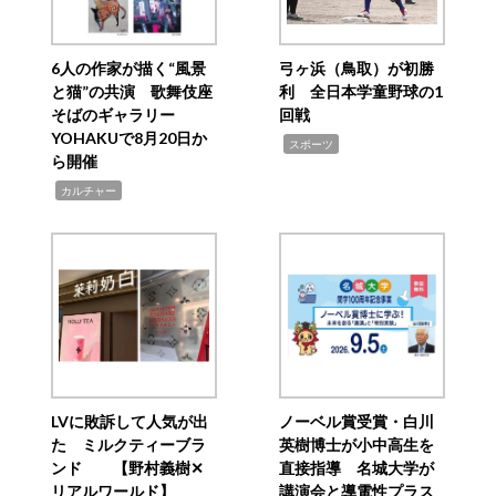
6人の作家が描く“風景
弓ヶ浜（鳥取）が初勝
と猫”の共演 歌舞伎座
利 全日本学童野球の1
そばのギャラリー
回戦
YOHAKUで8月20日か
,
スポーツ
ら開催
,
カルチャー
LVに敗訴して人気が出
ノーベル賞受賞・白川
た ミルクティーブラ
英樹博士が小中高生を
ンド 【野村義樹✕
直接指導 名城大学が
リアルワールド】
講演会と導電性プラス