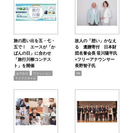
旅の思い出を五・七・
故人の「想い」かなえ
五で！ エースが「か
る 遺贈寄付 日本財
ばんの日」に合わせ
団名誉会長 笹川陽平氏
「旅行川柳コンテス
×フリーアナウンサー
ト」を開催
長野智子氏
,
,
,
おでかけ
ファッション
PR
ライフスタイル