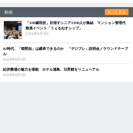
動画
もっと見る
「100歳現役」目指すシニア1500人が集結 マンション管理代
務員イベント「うぇるねすシップ」
2026年8月4日
AI時代、「暗黙知」は継承できるのか 「デジブレ」説明会／ラウンドテーブ
ル
2026年8月3日
紀伊勝浦の魅力を堪能 ホテル浦島、日昇館をリニューアル
2026年8月3日