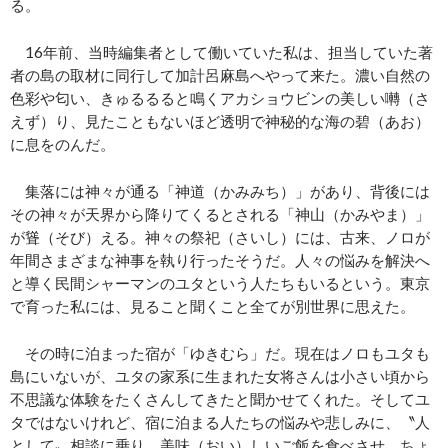
る。
16年前、当時編集者として働いていた私は、担当していた著
者の島の取材に同行して加計呂麻島へやって来た。濃い自然の
色彩や匂い、きゅるるると鳴くアカショウビンの美しい囀（さ
えず）り、見たこともないほど透明で神秘的な海の碧（あお）
に息をのんだ。
集落には神々が通る「神道（かみみち）」があり、背後には
その神々が天界から降りてくるとされる「神山（かみやま）」
が聳（そび）える。神々の祭祀（さいし）には、古来、ノロが
年間さまざまな神事を執り行ったそうだ。人々の悩みを解決へ
と導く民間シャーマンのユタという人たちもいるという。東京
で育った私には、見ること聞くこと全てが別世界に思えた。
その時に泊まった宿が「ゆきむら」だ。現在はノロもユタも
島にいないが、ユタの家系に生まれた女将さんは小さい頃から
不思議な体験をたくさんしてきたと聞かせてくれた。そしてユ
タではないけれど、宿に泊まる人たちの悩みや悲しみに、〝人
として〟相談に乗り、美味（おい）しいご飯を食べさせ、ちょ