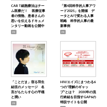
CAR T細胞療法はチー
「第4回科学的人事アワ
ム医療だ！ 医療従事
ード2025」を開催 デ
者の情熱、患者さんの
ータとAIで変わる人事
思いを伝えるドキュメ
戦略 科学的人事の最
ンタリー動画を公開中
新事例
PR
PR
「ことだま」宿る羽生
HIV/エイズにまつわる6
結弦のメッセージ 名
つの“理解のギャッ
言がもたらす心の平穏
プ”とは？ 2030年の流
と潤い
行終結を目指すGAP6の
特設サイトを公開
PR