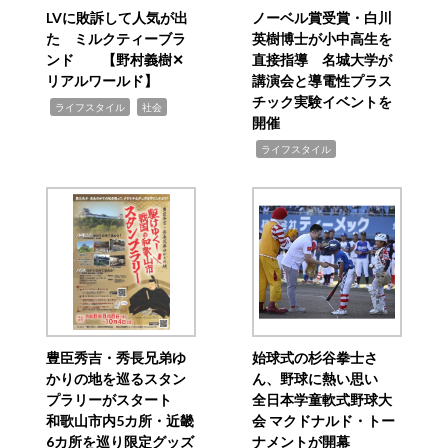
LVに敗訴して人気が出
ノーベル賞受賞・白川
た ミルクティーブラ
英樹博士が小中高生を
ンド 【野村義樹✕
直接指導 名城大学が
リアルワールド】
講演会と導電性プラス
チック実験イベントを
,
,
ライフスタイル
社会
開催
,
ライフスタイル
豊臣秀吉・秀長兄弟ゆ
始球式の杉谷拳士さ
かりの地を巡るスタン
ん、野球に熱い思い
プラリーがスタート
全日本学童軟式野球大
和歌山市内5カ所・近畿
会 マクドナルド・トー
6カ所を巡り限定グッズ
ナメントが開幕