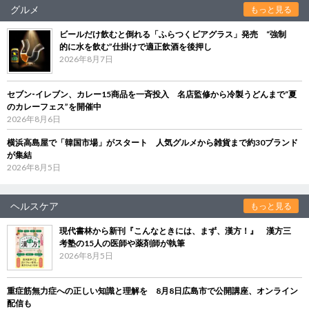
グルメ
もっと見る
ビールだけ飲むと倒れる「ふらつくビアグラス」発売 “強制
的に水を飲む”仕掛けで適正飲酒を後押し
2026年8月7日
セブン‐イレブン、カレー15商品を一斉投入 名店監修から冷製うどんまで“夏
のカレーフェス”を開催中
2026年8月6日
横浜高島屋で「韓国市場」がスタート 人気グルメから雑貨まで約30ブランド
が集結
2026年8月5日
ヘルスケア
もっと見る
現代書林から新刊『こんなときには、まず、漢方！』 漢方三
考塾の15人の医師や薬剤師が執筆
2026年8月5日
重症筋無力症への正しい知識と理解を 8月8日広島市で公開講座、オンライン
配信も