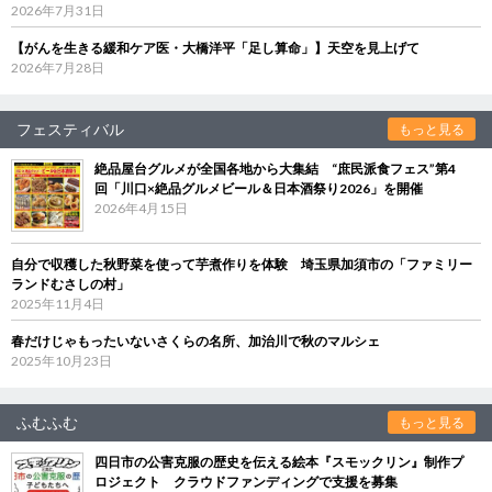
2026年7月31日
【がんを生きる緩和ケア医・大橋洋平「足し算命」】天空を見上げて
2026年7月28日
フェスティバル
もっと見る
絶品屋台グルメが全国各地から大集結 “庶民派食フェス”第4
回「川口×絶品グルメビール＆日本酒祭り2026」を開催
2026年4月15日
自分で収穫した秋野菜を使って芋煮作りを体験 埼玉県加須市の「ファミリー
ランドむさしの村」
2025年11月4日
春だけじゃもったいないさくらの名所、加治川で秋のマルシェ
2025年10月23日
ふむふむ
もっと見る
四日市の公害克服の歴史を伝える絵本『スモックリン』制作プ
ロジェクト クラウドファンディングで支援を募集