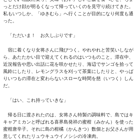
っとだけ顔が明るくなって帰っていくのを見守り続けてきた。
私もいつしか、「ゆきむら」へ行くことが目的になり何度も通
った。
「ただいま！ お久しぶりです」
宿に着くなり女将さんに飛びつく。やれやれと苦笑いしなが
ら、あたたかい目で迎えてくれるのはいつものこと。滞在中、
近況報告や思い出話に花を咲かせたり、海辺でサンゴを拾って
風鈴にしたり、レモングラスを刈って茶葉にしたりと、やっぱ
りいつもの滞在と変わらないスローな時間を慈（いつく）しん
だ。
「はい、これ持っていきな」
帰る日に渡されたのは、女将さん特製の調味料で、島ではキ
キャアミカンと呼ばれる喜界島発祥の蜜柑（みかん）を使った
蜜柑唐辛子。それに島の柑橘（かんきつ）数個とお父さんが用
意してくれたリュウキュウイノシシの冷凍肉。