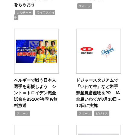
をもらおう
,
スポーツ
,
,
カルチャー
ライフスタイ
ル
ベルギーで戦う日本人
ドジャースタジアムで
選手を応援しよう シ
「いわて牛」など岩手
ント＝トロイデン戦全
県産農畜産物をPR JA
試合をBS10が今季も無
全農いわてが8月10日～
料放送
12日に実施
,
,
,
スポーツ
スポーツ
ビジネス