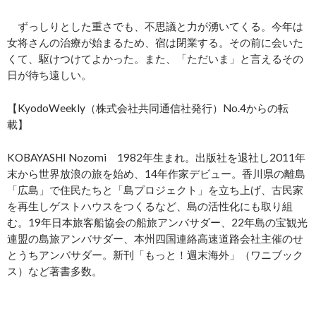
ずっしりとした重さでも、不思議と力が湧いてくる。今年は
女将さんの治療が始まるため、宿は閉業する。その前に会いた
くて、駆けつけてよかった。また、「ただいま」と言えるその
日が待ち遠しい。
【KyodoWeekly（株式会社共同通信社発行）No.4からの転
載】
KOBAYASHI Nozomi 1982年生まれ。出版社を退社し2011年
末から世界放浪の旅を始め、14年作家デビュー。香川県の離島
「広島」で住民たちと「島プロジェクト」を立ち上げ、古民家
を再生しゲストハウスをつくるなど、島の活性化にも取り組
む。19年日本旅客船協会の船旅アンバサダー、22年島の宝観光
連盟の島旅アンバサダー、本州四国連絡高速道路会社主催のせ
とうちアンバサダー。新刊「もっと！週末海外」（ワニブック
ス）など著書多数。