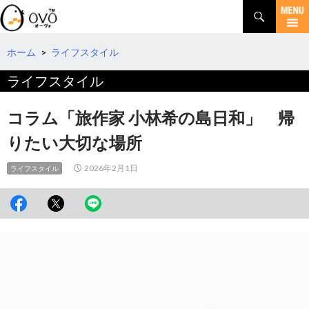
検
索
コ
ン
テ
ホーム
>
ライフスタイル
ン
ライフスタイル
ツ
へ
移
コラム「旅作家 小林希の島日和」 帰
動
りたい大切な場所
2026年2月1日
ライフスタイル