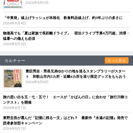
2026年8月5日
「中東発」値上げラッシュが本格化 飲食料品値上げ、約3年ぶりの多さに
2026年8月4日
物価高でも「夏は家族で長距離ドライブ」 宿泊ドライブ予算4万円超、渋滞・
猛暑への備えも必須
2026年8月3日
カルチャー
もっと見る
豊臣秀吉・秀長兄弟ゆかりの地を巡るスタンプラリーがスター
ト 和歌山市内5カ所・近畿6カ所を巡り限定グッズをもらおう
2026年8月8日
旅の思い出を五・七・五で！ エースが「かばんの日」に合わせ「旅行川柳コ
ンテスト」を開催
2026年8月7日
東野圭吾が選んだ「記憶に残る一文」はどれ？ 最新作『永遠の記憶』発売で
読者参加型キャンペーン
2026年8月7日