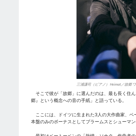
三浦謙司（ピアノ） Heimat／故郷 ワ
そこで彼が「故郷」に選んだのは、最も長く住ん
郷』という概念への音の手紙」と語っている。
ここには、ドイツに生まれた3人の大作曲家、ベ
本盤のみのボーナスとしてブラームスとシューマン
最初はベートーベンの「熱情」ソナタ。作曲者の