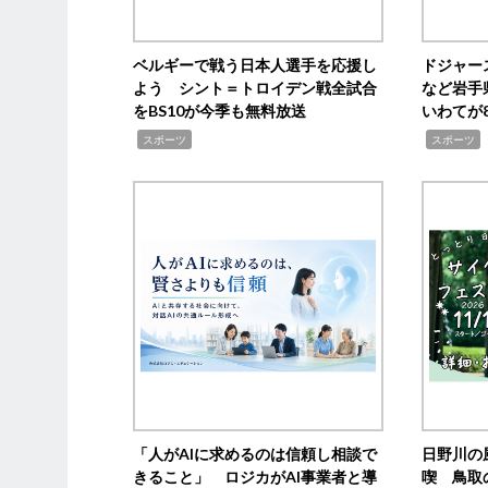
ベルギーで戦う日本人選手を応援し
ドジャー
よう シント＝トロイデン戦全試合
など岩手
をBS10が今季も無料放送
いわてが8
,
,
,
スポーツ
スポーツ
「人がAIに求めるのは信頼し相談で
日野川の
きること」 ロジカがAI事業者と導
喫 鳥取