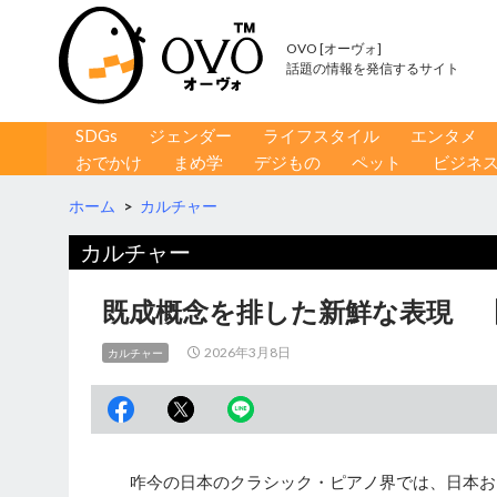
OVO [オーヴォ]
話題の情報を発信するサイト
コンテンツへ移動
検
SDGs
ジェンダー
ライフスタイル
エンタメ
索
おでかけ
まめ学
デジもの
ペット
ビジネ
ホーム
>
カルチャー
カルチャー
既成概念を排した新鮮な表現 【
2026年3月8日
カルチャー
咋今の日本のクラシック・ピアノ界では、日本お