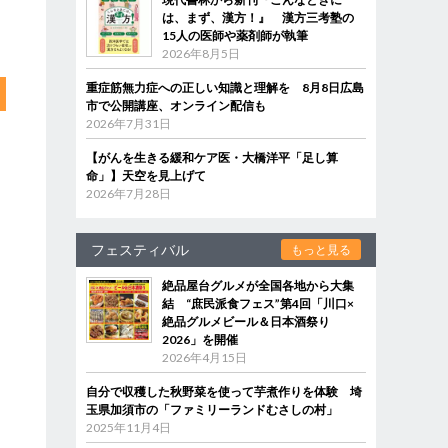
は、まず、漢方！』 漢方三考塾の
15人の医師や薬剤師が執筆
2026年8月5日
重症筋無力症への正しい知識と理解を 8月8日広島
市で公開講座、オンライン配信も
2026年7月31日
【がんを生きる緩和ケア医・大橋洋平「足し算
命」】天空を見上げて
2026年7月28日
フェスティバル
もっと見る
絶品屋台グルメが全国各地から大集
結 “庶民派食フェス”第4回「川口×
絶品グルメビール＆日本酒祭り
2026」を開催
2026年4月15日
自分で収穫した秋野菜を使って芋煮作りを体験 埼
玉県加須市の「ファミリーランドむさしの村」
2025年11月4日