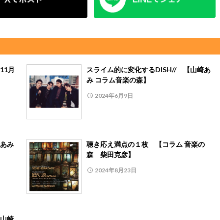
11月
スライム的に変化するDISH// 【山崎あ
み コラム音楽の森】
2024年6月9日
あみ
聴き応え満点の１枚 【コラム 音楽の
森 柴田克彦】
2024年8月23日
山崎