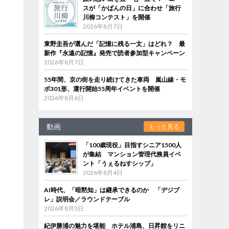
スが「かばんの日」に合わせ「旅行
川柳コンテスト」を開催
2026年8月7日
東野圭吾が選んだ「記憶に残る一文」はどれ？ 最
新作『永遠の記憶』発売で読者参加型キャンペーン
2026年8月7日
55年間、京の街を走り続けてきた車両 嵐山線・モ
ボ301形、運行開始55周年イベントを開催
2026年8月6日
動画
もっと見る
「100歳現役」目指すシニア1500人
が集結 マンション管理代務員イベ
ント「うぇるねすシップ」
2026年8月4日
AI時代、「暗黙知」は継承できるのか 「デジブ
レ」説明会／ラウンドテーブル
2026年8月3日
紀伊勝浦の魅力を堪能 ホテル浦島、日昇館をリニ