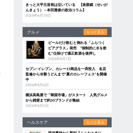
きっと大平元首相は泣いている 【政眼鏡（せいが
んきょう）－本田雅俊の政治コラム】
2026年6月10日
グルメ
もっと見る
ビールだけ飲むと倒れる「ふらつく
ビアグラス」発売 “強制的に水を飲
む”仕掛けで適正飲酒を後押し
2026年8月7日
セブン‐イレブン、カレー15商品を一斉投入 名店
さ
監修から冷製うどんまで“夏のカレーフェス”を開催
中
2026年8月6日
横浜高島屋で「韓国市場」がスタート 人気グルメ
から雑貨まで約30ブランドが集結
2026年8月5日
ヘルスケア
もっと見る
現代書林から新刊『こんなときに