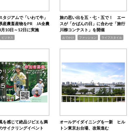
スタジアムで「いわて牛」
旅の思い出を五・七・五で！ エー
県産農畜産物をPR JA全農
スが「かばんの日」に合わせ「旅行
月10日～12日に実施
川柳コンテスト」を開催
,
,
,
ビジネス
おでかけ
ファッション
ライフスタイル
風を感じて絶品ジビエも満
オールデイダイニングを一新 ヒル
のサイクリングイベント
トン東京お台場、改装進む