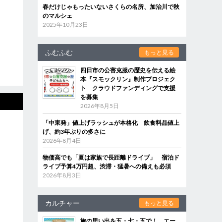
春だけじゃもったいないさくらの名所、加治川で秋
のマルシェ
2025年10月23日
ふむふむ
もっと見る
四日市の公害克服の歴史を伝える絵
本『スモックリン』制作プロジェク
ト クラウドファンディングで支援
を募集
2026年8月5日
「中東発」値上げラッシュが本格化 飲食料品値上
げ、約3年ぶりの多さに
2026年8月4日
物価高でも「夏は家族で長距離ドライブ」 宿泊ド
ライブ予算4万円超、渋滞・猛暑への備えも必須
2026年8月3日
カルチャー
もっと見る
旅の思い出を五・七・五で！ エー