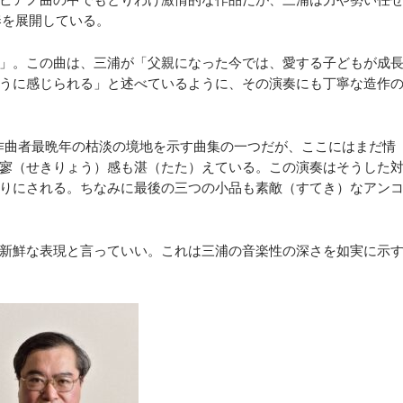
奏を展開している。
」。この曲は、三浦が「父親になった今では、愛する子どもが成
うに感じられる」と述べているように、その演奏にも丁寧な造作
作曲者最晩年の枯淡の境地を示す曲集の一つだが、ここにはまだ情
寥（せきりょう）感も湛（たた）えている。この演奏はそうした
りにされる。ちなみに最後の三つの小品も素敵（すてき）なアン
新鮮な表現と言っていい。これは三浦の音楽性の深さを如実に示