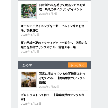
日野川の風を感じて絶品ジビエも満
喫 鳥取のサイクリングイベント
2026年8月7日
長
の
オールデイダイニングを一新 ヒルトン東京お台
場、改装進む
2026年8月7日
夏の苗場が夏のアクティビティー拡充へ 四季の各
対
魅力を創出プリンスホテル・苗場スキー場
コ
2026年8月7日
まめ学
もっと見る
す
写真に埋まっている位置情報はおっ
かないのか 【岡嶋教授のデジタル
指南】
2026年7月22日
ゼロトラストって何？ 【岡嶋教授のデジタル指
南】
2026年6月18日