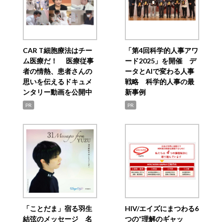
CAR T細胞療法はチー
「第4回科学的人事アワ
ム医療だ！ 医療従事
ード2025」を開催 デ
者の情熱、患者さんの
ータとAIで変わる人事
思いを伝えるドキュメ
戦略 科学的人事の最
ンタリー動画を公開中
新事例
PR
PR
「ことだま」宿る羽生
HIV/エイズにまつわる6
結弦のメッセージ 名
つの“理解のギャッ