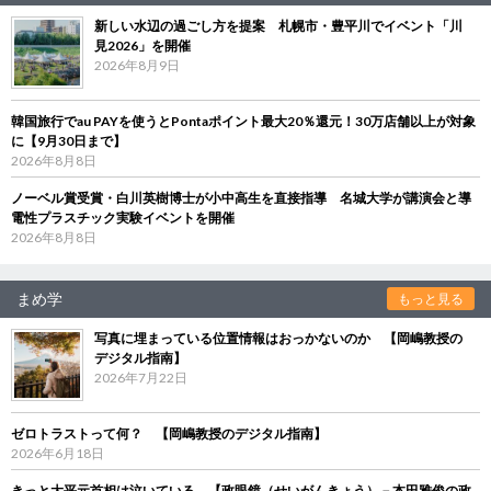
新しい水辺の過ごし方を提案 札幌市・豊平川でイベント「川
見2026」を開催
2026年8月9日
韓国旅行でau PAYを使うとPontaポイント最大20％還元！30万店舗以上が対象
に【9月30日まで】
2026年8月8日
ノーベル賞受賞・白川英樹博士が小中高生を直接指導 名城大学が講演会と導
電性プラスチック実験イベントを開催
2026年8月8日
まめ学
もっと見る
写真に埋まっている位置情報はおっかないのか 【岡嶋教授の
デジタル指南】
2026年7月22日
ゼロトラストって何？ 【岡嶋教授のデジタル指南】
2026年6月18日
きっと大平元首相は泣いている 【政眼鏡（せいがんきょう）－本田雅俊の政