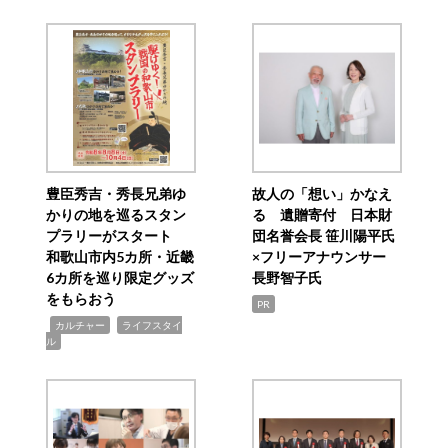
豊臣秀吉・秀長兄弟ゆ
故人の「想い」かなえ
かりの地を巡るスタン
る 遺贈寄付 日本財
プラリーがスタート
団名誉会長 笹川陽平氏
和歌山市内5カ所・近畿
×フリーアナウンサー
6カ所を巡り限定グッズ
長野智子氏
をもらおう
PR
,
,
カルチャー
ライフスタイ
ル