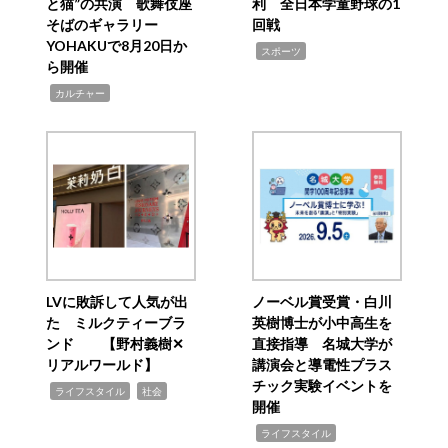
と猫”の共演 歌舞伎座
利 全日本学童野球の1
そばのギャラリー
回戦
YOHAKUで8月20日か
,
スポーツ
ら開催
,
カルチャー
LVに敗訴して人気が出
ノーベル賞受賞・白川
た ミルクティーブラ
英樹博士が小中高生を
ンド 【野村義樹✕
直接指導 名城大学が
リアルワールド】
講演会と導電性プラス
チック実験イベントを
,
,
ライフスタイル
社会
開催
,
ライフスタイル