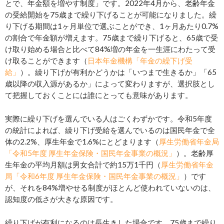
とで、年金額を増やす制度」です。2022年4月から、老齢年金
の受給開始を75歳まで繰り下げることが可能になりました。繰
り下げる期間は1ヶ月単位で選ぶことができ、1ヶ月あたり0.7%
の割合で年金額が増えます。75歳まで繰り下げると、65歳で受
け取り始める場合と比べて84%増の年金を一生涯にわたって受
け取ることができます（
日本年金機構「年金の繰下げ受
給」
）。繰り下げが有利かどうかは「いつまで生きるか」「65
歳以降の収入源があるか」によって変わりますが、選択肢とし
て把握しておくことには誰にとっても意味があります。
実際に繰り下げを選んでいる人はごくわずかです。令和5年度
の統計によれば、繰り下げ受給を選んでいるのは国民年金で全
体の2.2%、厚生年金で1.6%にとどまります（
厚生労働省年金局
「令和5年度 厚生年金保険・国民年金事業の概況」
）。老齢厚
生年金の平均月額は男女合計で約15万1千円（
厚生労働省年金
局「令和6年度 厚生年金保険・国民年金事業の概況」
）です
が、それを84%増やせる制度がほとんど使われていないのは、
認知度の低さが大きな原因です。
繰り下げが有利になるのは長生きした場合です。75歳まで繰り