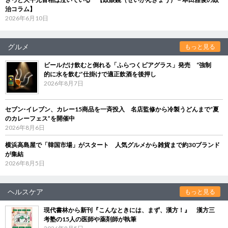
治コラム】
2026年6月10日
グルメ
もっと見る
ビールだけ飲むと倒れる「ふらつくビアグラス」発売 “強制
的に水を飲む”仕掛けで適正飲酒を後押し
2026年8月7日
セブン‐イレブン、カレー15商品を一斉投入 名店監修から冷製うどんまで“夏
のカレーフェス”を開催中
2026年8月6日
横浜高島屋で「韓国市場」がスタート 人気グルメから雑貨まで約30ブランド
が集結
2026年8月5日
ヘルスケア
もっと見る
現代書林から新刊『こんなときには、まず、漢方！』 漢方三
考塾の15人の医師や薬剤師が執筆