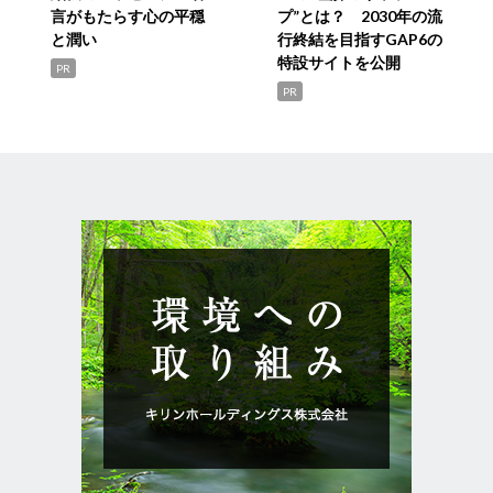
言がもたらす心の平穏
プ”とは？ 2030年の流
と潤い
行終結を目指すGAP6の
特設サイトを公開
PR
PR