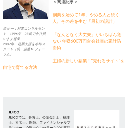
＜関連記事＞
副業を始めて1年、やめる人と続く
人。その差を生む「最初の設計」
新井 一：起業コンサルタン
ト 1996年 23歳で会社員
「なんとなく大丈夫」がいちばん危
のまま起業
ない 年収600万円台会社員の家計防
2007年 起業支援を本格ス
衛術
タート（現・起業18フォー
ラム）
主婦の新しい副業！“売れるサイト”を
自宅で育てる方法
JIJICO
JIJICOでは、弁護士、公認会計士、税理
士、社労士、医師、ファイナンシャルプ
ランナー、心理カウンセラーなどの専門