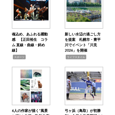
魂込め、あふれる躍動
新しい水辺の過ごし方
感 【正田裕生 コラ
を提案 札幌市・豊平
ム 直線・曲線・斜め
川でイベント「川見
線】
2026」を開催
,
,
スポーツ
ライフスタイル
6人の作家が描く“風景
弓ヶ浜（鳥取）が初勝