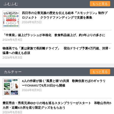
ふむふむ
もっと見る
四日市の公害克服の歴史を伝える絵本『スモックリン』制作プ
ロジェクト クラウドファンディングで支援を募集
2026年8月5日
「中東発」値上げラッシュが本格化 飲食料品値上げ、約3年ぶりの多さに
2026年8月4日
物価高でも「夏は家族で長距離ドライブ」 宿泊ドライブ予算4万円超、渋滞・
猛暑への備えも必須
2026年8月3日
カルチャー
もっと見る
6人の作家が描く“風景と猫”の共演 歌舞伎座そばのギャラリ
ーYOHAKUで8月20日から開催
2026年8月9日
豊臣秀吉・秀長兄弟ゆかりの地を巡るスタンプラリーがスタート 和歌山市内5
カ所・近畿6カ所を巡り限定グッズをもらおう
2026年8月8日