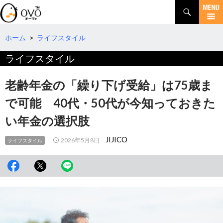
検
索
コ
ン
テ
ホーム
>
ライフスタイル
ン
ライフスタイル
ツ
へ
移
老齢年金の「繰り下げ受給」は75歳ま
動
で可能 40代・50代が今知っておきた
い年金の選択肢
JIJICO
2026年5月8日
ライフスタイル