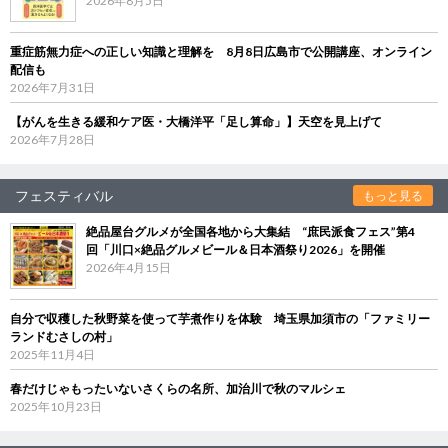
2026年8月5日
重症筋無力症への正しい知識と理解を 8月8日広島市で公開講座、オンライン
配信も
2026年7月31日
【がんを生きる緩和ケア医・大橋洋平「足し算命」】天空を見上げて
2026年7月28日
フェスティバル
もっと見る
絶品屋台グルメが全国各地から大集結 “庶民派食フェス”第4
回「川口×絶品グルメビール＆日本酒祭り2026」を開催
2026年4月15日
自分で収穫した秋野菜を使って芋煮作りを体験 埼玉県加須市の「ファミリー
ランドむさしの村」
2025年11月4日
春だけじゃもったいないさくらの名所、加治川で秋のマルシェ
2025年10月23日