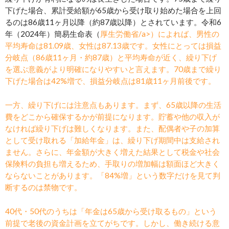
下げた場合、累計受給額が65歳から受け取り始めた場合を上回
るのは86歳11ヶ月以降（約87歳以降）とされています。令和6
年（2024年）簡易生命表（
厚生労働省/a>）によれば、男性の
平均寿命は81.09歳、女性は87.13歳です。女性にとっては損益
分岐点（86歳11ヶ月・約87歳）と平均寿命が近く、繰り下げ
を選ぶ意義がより明確になりやすいと言えます。70歳まで繰り
下げた場合は42%増で、損益分岐点は81歳11ヶ月前後です。
一方、繰り下げには注意点もあります。まず、65歳以降の生活
費をどこから確保するかが前提になります。貯蓄や他の収入が
なければ繰り下げは難しくなります。また、配偶者や子の加算
として受け取れる「加給年金」は、繰り下げ期間中は支給され
ません。さらに、年金額が大きく増えた結果として税金や社会
保険料の負担も増えるため、手取りの増加幅は額面ほど大きく
ならないことがあります。「84%増」という数字だけを見て判
断するのは禁物です。
40代・50代のうちは「年金は65歳から受け取るもの」という
前提で老後の資金計画を立てがちです。しかし、働き続ける意