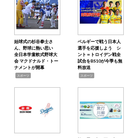
始球式の杉谷拳士さ
ベルギーで戦う日本人
ん、野球に熱い思い
選手を応援しよう シ
全日本学童軟式野球大
ント＝トロイデン戦全
会 マクドナルド・トー
試合をBS10が今季も無
ナメントが開幕
料放送
,
,
スポーツ
スポーツ