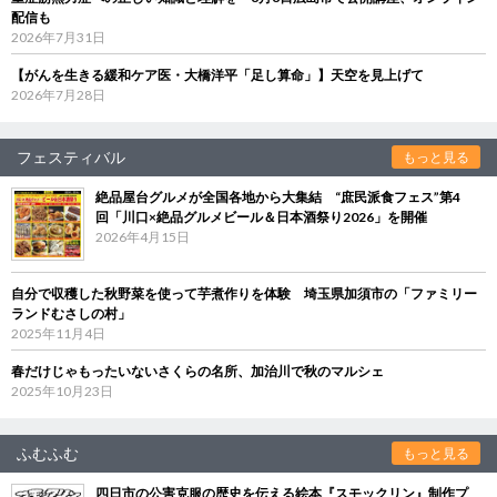
配信も
2026年7月31日
【がんを生きる緩和ケア医・大橋洋平「足し算命」】天空を見上げて
2026年7月28日
フェスティバル
もっと見る
絶品屋台グルメが全国各地から大集結 “庶民派食フェス”第4
回「川口×絶品グルメビール＆日本酒祭り2026」を開催
2026年4月15日
自分で収穫した秋野菜を使って芋煮作りを体験 埼玉県加須市の「ファミリー
ランドむさしの村」
2025年11月4日
春だけじゃもったいないさくらの名所、加治川で秋のマルシェ
2025年10月23日
ふむふむ
もっと見る
四日市の公害克服の歴史を伝える絵本『スモックリン』制作プ