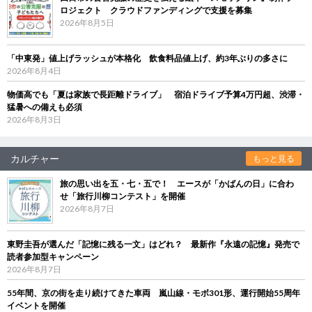
ロジェクト クラウドファンディングで支援を募集
2026年8月5日
「中東発」値上げラッシュが本格化 飲食料品値上げ、約3年ぶりの多さに
2026年8月4日
物価高でも「夏は家族で長距離ドライブ」 宿泊ドライブ予算4万円超、渋滞・
猛暑への備えも必須
2026年8月3日
カルチャー
もっと見る
旅の思い出を五・七・五で！ エースが「かばんの日」に合わ
せ「旅行川柳コンテスト」を開催
2026年8月7日
東野圭吾が選んだ「記憶に残る一文」はどれ？ 最新作『永遠の記憶』発売で
読者参加型キャンペーン
2026年8月7日
55年間、京の街を走り続けてきた車両 嵐山線・モボ301形、運行開始55周年
イベントを開催