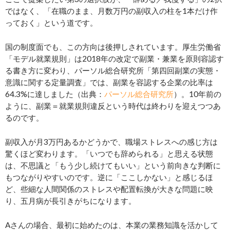
ではなく、「在職のまま、月数万円の副収入の柱を1本だけ作
っておく」という道です。
国の制度面でも、この方向は後押しされています。厚生労働省
「モデル就業規則」は2018年の改定で副業・兼業を原則容認す
る書き方に変わり、パーソル総合研究所「第四回副業の実態・
意識に関する定量調査」では、副業を容認する企業の比率は
64.3%に達しました（出典：
パーソル総合研究所
）。10年前の
ように、副業＝就業規則違反という時代は終わりを迎えつつあ
るのです。
副収入が月3万円あるかどうかで、職場ストレスへの感じ方は
驚くほど変わります。「いつでも辞められる」と思える状態
は、不思議と「もう少し続けてもいい」という前向きな判断に
もつながりやすいのです。逆に「ここしかない」と感じるほ
ど、些細な人間関係のストレスや配置転換が大きな問題に映
り、五月病が長引きがちになります。
Aさんの場合、最初に始めたのは、本業の業務知識を活かして