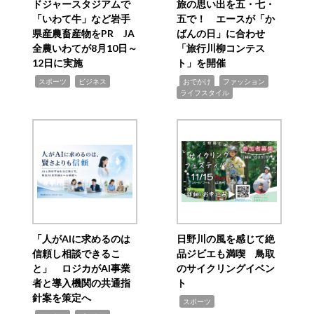
ドジャースタジアムで
旅の思い出を五・七・
「いわて牛」など岩手
五で！ エースが「か
県産農畜産物をPR JA
ばんの日」に合わせ
全農いわてが8月10日～
「旅行川柳コンテス
12日に実施
ト」を開催
,
,
,
,
,
スポーツ
ビジネス
おでかけ
ファッション
ライフスタイル
「人がAIに求めるのは
日野川の風を感じて絶
信頼し相談できるこ
品ジビエも満喫 鳥取
と」 ロジカがAI事業
のサイクリングイベン
者と導入機関の共通指
ト
針案を策定へ
,
スポーツ