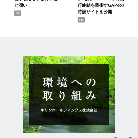
と潤い
行終結を目指すGAP6の
特設サイトを公開
PR
PR