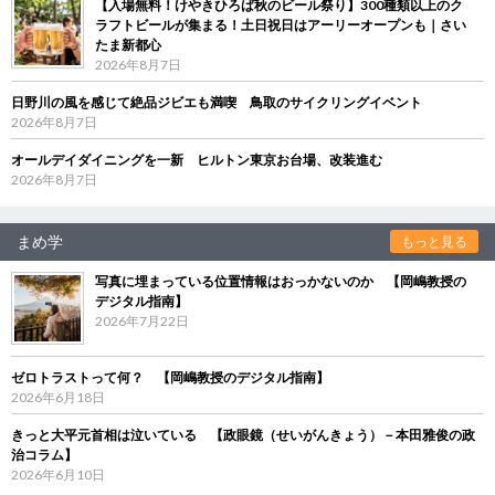
【入場無料！けやきひろば秋のビール祭り】300種類以上のク
ラフトビールが集まる！土日祝日はアーリーオープンも｜さい
たま新都心
2026年8月7日
日野川の風を感じて絶品ジビエも満喫 鳥取のサイクリングイベント
2026年8月7日
オールデイダイニングを一新 ヒルトン東京お台場、改装進む
2026年8月7日
まめ学
もっと見る
写真に埋まっている位置情報はおっかないのか 【岡嶋教授の
デジタル指南】
2026年7月22日
ゼロトラストって何？ 【岡嶋教授のデジタル指南】
2026年6月18日
きっと大平元首相は泣いている 【政眼鏡（せいがんきょう）－本田雅俊の政
治コラム】
2026年6月10日