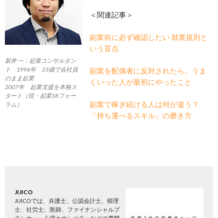
＜関連記事＞
副業前に必ず確認したい 就業規則と
いう盲点
新井 一：起業コンサルタン
ト 1996年 23歳で会社員
副業を配偶者に反対されたら。うま
のまま起業
くいった人が最初にやったこと
2007年 起業支援を本格ス
タート（現・起業18フォー
副業で稼ぎ続ける人は何が違う？
ラム）
「持ち運べるスキル」の磨き方
JIJICO
JIJICOでは、弁護士、公認会計士、税理
士、社労士、医師、ファイナンシャルプ