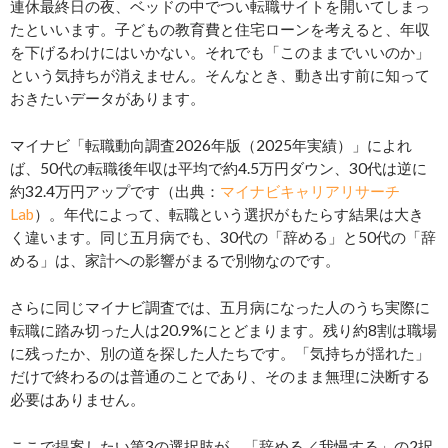
連休最終日の夜、ベッドの中でつい転職サイトを開いてしまっ
たといいます。子どもの教育費と住宅ローンを考えると、年収
を下げるわけにはいかない。それでも「このままでいいのか」
という気持ちが消えません。そんなとき、動き出す前に知って
おきたいデータがあります。
マイナビ「転職動向調査2026年版（2025年実績）」によれ
ば、50代の転職後年収は平均で約4.5万円ダウン、30代は逆に
約32.4万円アップです（出典：
マイナビキャリアリサーチ
Lab
）。年代によって、転職という選択がもたらす結果は大き
く違います。同じ五月病でも、30代の「辞める」と50代の「辞
める」は、家計への影響がまるで別物なのです。
さらに同じマイナビ調査では、五月病になった人のうち実際に
転職に踏み切った人は20.9%にとどまります。残り約8割は職場
に残ったか、別の道を探した人たちです。「気持ちが揺れた」
だけで終わるのは普通のことであり、そのまま無理に決断する
必要はありません。
ここで提案したい第3の選択肢が、「辞める／我慢する」の2択