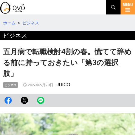
検
索
コ
ン
テ
ホーム
>
ビジネス
ン
ビジネス
ツ
へ
移
五月病で転職検討4割の春。慌てて辞め
動
る前に持っておきたい「第3の選択
肢」
JIJICO
2026年5月20日
ビジネス