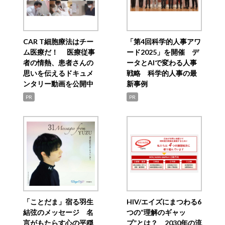
CAR T細胞療法はチー
「第4回科学的人事アワ
ム医療だ！ 医療従事
ード2025」を開催 デ
者の情熱、患者さんの
ータとAIで変わる人事
思いを伝えるドキュメ
戦略 科学的人事の最
ンタリー動画を公開中
新事例
PR
PR
「ことだま」宿る羽生
HIV/エイズにまつわる6
結弦のメッセージ 名
つの“理解のギャッ
言がもたらす心の平穏
プ”とは？ 2030年の流