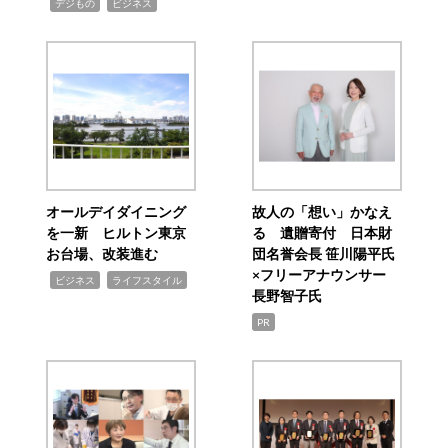
,
,
デジもの
ビジネス
オールデイダイニング
故人の「想い」かなえ
を一新 ヒルトン東京
る 遺贈寄付 日本財
お台場、改装進む
団名誉会長 笹川陽平氏
×フリーアナウンサー
,
,
ビジネス
ライフスタイル
長野智子氏
PR