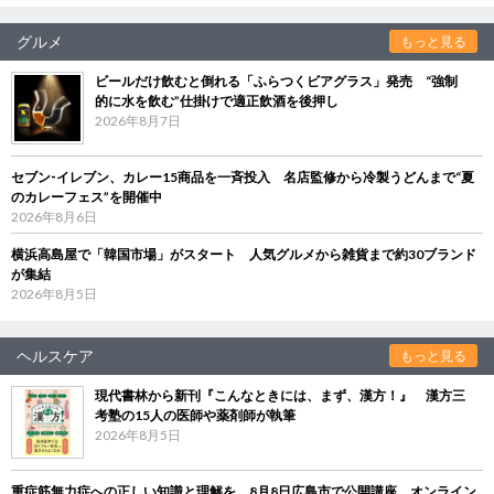
グルメ
もっと見る
ビールだけ飲むと倒れる「ふらつくビアグラス」発売 “強制
的に水を飲む”仕掛けで適正飲酒を後押し
2026年8月7日
セブン‐イレブン、カレー15商品を一斉投入 名店監修から冷製うどんまで“夏
のカレーフェス”を開催中
2026年8月6日
横浜高島屋で「韓国市場」がスタート 人気グルメから雑貨まで約30ブランド
が集結
2026年8月5日
ヘルスケア
もっと見る
現代書林から新刊『こんなときには、まず、漢方！』 漢方三
考塾の15人の医師や薬剤師が執筆
2026年8月5日
重症筋無力症への正しい知識と理解を 8月8日広島市で公開講座、オンライン