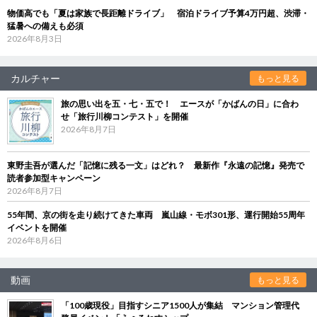
物価高でも「夏は家族で長距離ドライブ」 宿泊ドライブ予算4万円超、渋滞・
猛暑への備えも必須
2026年8月3日
カルチャー
もっと見る
旅の思い出を五・七・五で！ エースが「かばんの日」に合わ
せ「旅行川柳コンテスト」を開催
2026年8月7日
東野圭吾が選んだ「記憶に残る一文」はどれ？ 最新作『永遠の記憶』発売で
読者参加型キャンペーン
2026年8月7日
55年間、京の街を走り続けてきた車両 嵐山線・モボ301形、運行開始55周年
イベントを開催
2026年8月6日
動画
もっと見る
「100歳現役」目指すシニア1500人が集結 マンション管理代