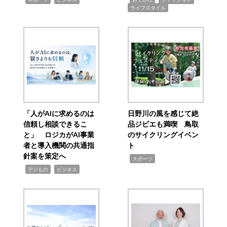
ライフスタイル
「人がAIに求めるのは
日野川の風を感じて絶
信頼し相談できるこ
品ジビエも満喫 鳥取
と」 ロジカがAI事業
のサイクリングイベン
者と導入機関の共通指
ト
針案を策定へ
,
スポーツ
,
,
デジもの
ビジネス