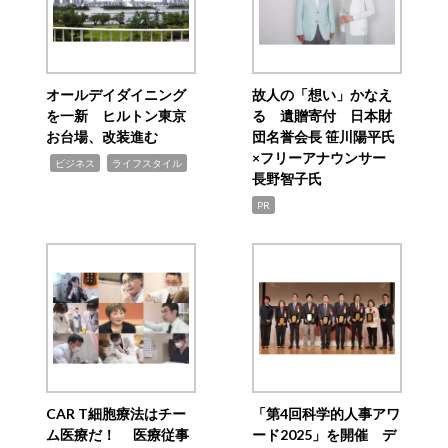
オールデイダイニング
故人の「想い」かなえ
を一新 ヒルトン東京
る 遺贈寄付 日本財
お台場、改装進む
団名誉会長 笹川陽平氏
×フリーアナウンサー
,
,
ビジネス
ライフスタイル
長野智子氏
PR
CAR T細胞療法はチー
「第4回科学的人事アワ
ム医療だ！ 医療従事
ード2025」を開催 デ