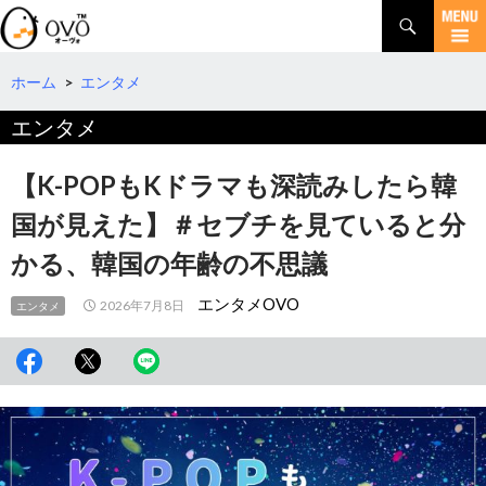
検
索
コ
ン
テ
ホーム
>
エンタメ
ン
エンタメ
ツ
へ
移
【K-POPもKドラマも深読みしたら韓
動
国が見えた】＃セブチを見ていると分
かる、韓国の年齢の不思議
エンタメOVO
2026年7月8日
エンタメ