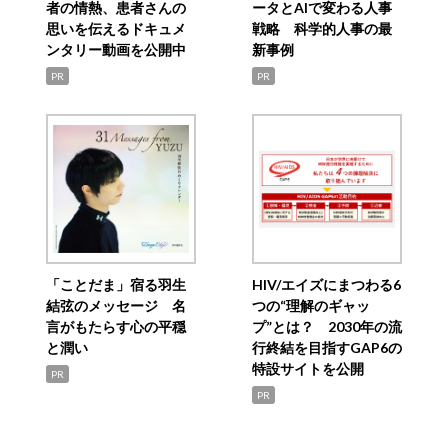
者の情熱、患者さんの
ータとAIで変わる人事
思いを伝えるドキュメ
戦略 科学的人事の最
ンタリー動画を公開中
新事例
PR
PR
「ことだま」宿る羽生
HIV/エイズにまつわる6
結弦のメッセージ 名
つの“理解のギャッ
言がもたらす心の平穏
プ”とは？ 2030年の流
と潤い
行終結を目指すGAP6の
特設サイトを公開
PR
PR