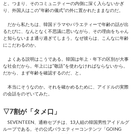
と。つまり、そのコミュニティーの内側に深く入らないかぎ
り、外国人はこの“年齢の儀式”の外に置かれたままなのだ。
だから私たちは、韓国ドラマやバラエティーで年齢の話が出
るたびに、なんとなく不思議に思いながら、その理由をちゃん
と知らないまま通り過ぎてしまう。なぜ彼らは、こんなに年齢
にこだわるのか。
よくある説明はこうである。韓国は年上・年下の区別が大事
な社会だから。年上には“敬語”を使わなければならないから。
だから、まず年齢を確認するのだ、と。
本当にそうなのか。それを確かめるために、アイドルの実際
の会話をのぞいてみた。
▽7割が「タメ口」
SEVENTEEN、通称セブチは、13人組の韓国男性アイドルグ
ループである。その公式バラエティーコンテンツ「GOING