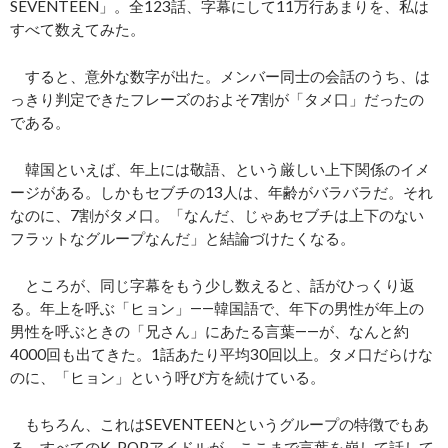
SEVENTEEN」。全123話、字幕にして11万行あまりを、私は
すべて数えてみた。
すると、意外な数字が出た。メンバー同士の会話のうち、は
っきり判定できたフレーズのおよそ7割が「タメ口」だったの
である。
韓国といえば、年上には敬語、という厳しい上下関係のイメ
ージがある。しかもセブチの13人は、年齢がバラバラだ。それ
なのに、7割がタメ口。「なんだ、じゃあセブチは上下のない
フラットなグループなんだ」と結論づけたくなる。
ところが、同じ字幕をもう少し数えると、話がひっくり返
る。年上を呼ぶ「ヒョン」――韓国語で、年下の男性が年上の
男性を呼ぶときの「兄さん」にあたる言葉――が、なんと約
4000回も出てきた。1話あたり平均30回以上。タメ口だらけな
のに、「ヒョン」という呼び方を続けている。
もちろん、これはSEVENTEENというグループの特徴でもあ
る。すべてのK-POPアイドルが、ここまで言葉を崩して話して