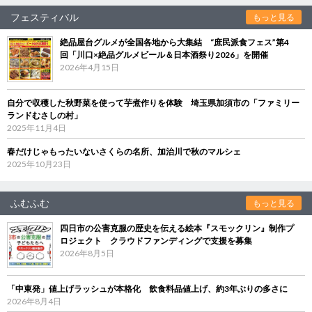
フェスティバル
もっと見る
絶品屋台グルメが全国各地から大集結 “庶民派食フェス”第4
回「川口×絶品グルメビール＆日本酒祭り2026」を開催
2026年4月15日
自分で収穫した秋野菜を使って芋煮作りを体験 埼玉県加須市の「ファミリー
ランドむさしの村」
2025年11月4日
春だけじゃもったいないさくらの名所、加治川で秋のマルシェ
2025年10月23日
ふむふむ
もっと見る
四日市の公害克服の歴史を伝える絵本『スモックリン』制作プ
ロジェクト クラウドファンディングで支援を募集
2026年8月5日
「中東発」値上げラッシュが本格化 飲食料品値上げ、約3年ぶりの多さに
2026年8月4日