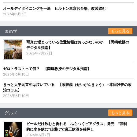
オールデイダイニングを一新 ヒルトン東京お台場、改装進む
2026年8月7日
まめ学
もっと見る
写真に埋まっている位置情報はおっかないのか 【岡嶋教授の
デジタル指南】
2026年7月22日
ゼロトラストって何？ 【岡嶋教授のデジタル指南】
2026年6月18日
きっと大平元首相は泣いている 【政眼鏡（せいがんきょう）－本田雅俊の政
治コラム】
2026年6月10日
グルメ
もっと見る
ビールだけ飲むと倒れる「ふらつくビアグラス」発売 “強制
的に水を飲む”仕掛けで適正飲酒を後押し
2026年8月7日