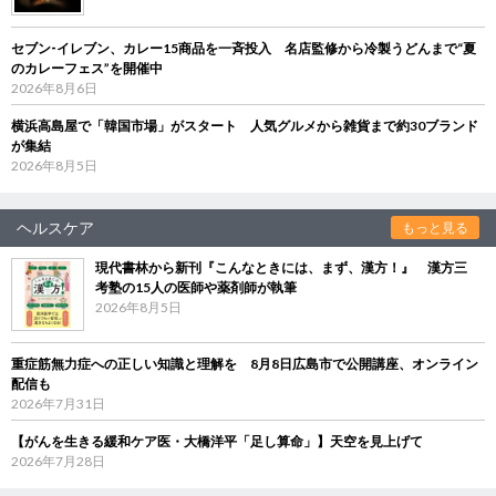
セブン‐イレブン、カレー15商品を一斉投入 名店監修から冷製うどんまで“夏
のカレーフェス”を開催中
2026年8月6日
横浜高島屋で「韓国市場」がスタート 人気グルメから雑貨まで約30ブランド
が集結
2026年8月5日
ヘルスケア
もっと見る
現代書林から新刊『こんなときには、まず、漢方！』 漢方三
考塾の15人の医師や薬剤師が執筆
2026年8月5日
重症筋無力症への正しい知識と理解を 8月8日広島市で公開講座、オンライン
配信も
2026年7月31日
【がんを生きる緩和ケア医・大橋洋平「足し算命」】天空を見上げて
2026年7月28日