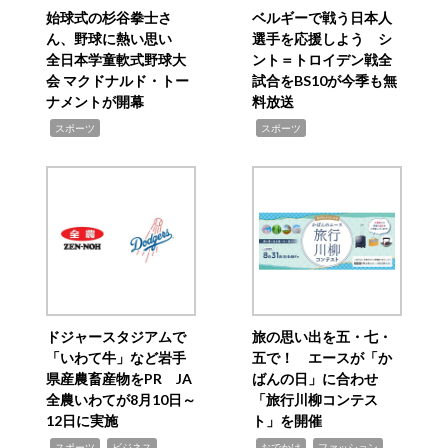
始球式の杉谷拳士さ
ベルギーで戦う日本人
ん、野球に熱い思い
選手を応援しよう シ
全日本学童軟式野球大
ント＝トロイデン戦全
会 マクドナルド・トー
試合をBS10が今季も無
ナメントが開幕
料放送
,
,
スポーツ
スポーツ
ドジャースタジアムで
旅の思い出を五・七・
「いわて牛」など岩手
五で！ エースが「か
県産農畜産物をPR JA
ばんの日」に合わせ
全農いわてが8月10日～
「旅行川柳コンテス
12日に実施
ト」を開催
,
,
,
,
,
スポーツ
ビジネス
おでかけ
ファッション