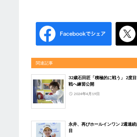
関連記事
32歳石田匠「積極的に戦う」 2度
戦へ練習公開
2024年4月19日
永井、再びホールインワン 2週連続
目