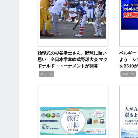
始球式の杉谷拳士さん、野球に熱い
ベルギー
思い 全日本学童軟式野球大会 マク
よう シ
ドナルド・トーナメントが開幕
をBS1
,
,
スポーツ
スポーツ