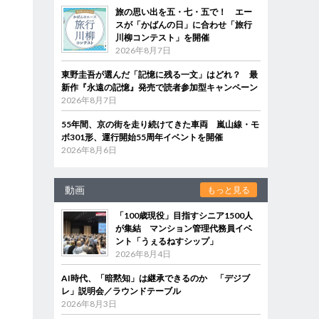
旅の思い出を五・七・五で！ エー
スが「かばんの日」に合わせ「旅行
川柳コンテスト」を開催
2026年8月7日
東野圭吾が選んだ「記憶に残る一文」はどれ？ 最
新作『永遠の記憶』発売で読者参加型キャンペーン
2026年8月7日
55年間、京の街を走り続けてきた車両 嵐山線・モ
ボ301形、運行開始55周年イベントを開催
2026年8月6日
動画
もっと見る
「100歳現役」目指すシニア1500人
が集結 マンション管理代務員イベ
ント「うぇるねすシップ」
2026年8月4日
AI時代、「暗黙知」は継承できるのか 「デジブ
レ」説明会／ラウンドテーブル
2026年8月3日