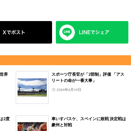
目世界
スポーツ庁長官が「2部制」評価 「アス
リートの命が一番大事」
2024年4月19日
は2度
車いすバスケ、スペインに敗戦 決定戦は
豪州と対戦