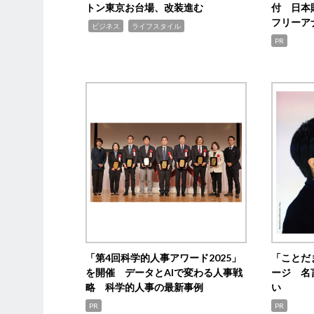
トン東京お台場、改装進む
付 日本
フリーア
,
,
ビジネス
ライフスタイル
PR
「第4回科学的人事アワード2025」
「ことだ
を開催 データとAIで変わる人事戦
ージ 名
略 科学的人事の最新事例
い
PR
PR