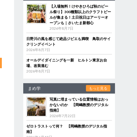
【入場無料！けやきひろば秋のビー
ル祭り】300種類以上のクラフトビー
ルが集まる！土日祝日はアーリーオ
ープンも｜さいたま新都心
2026年8月7日
日野川の風を感じて絶品ジビエも満喫 鳥取のサイ
クリングイベント
2026年8月7日
オールデイダイニングを一新 ヒルトン東京お台
場、改装進む
2026年8月7日
まめ学
もっと見る
写真に埋まっている位置情報はおっ
かないのか 【岡嶋教授のデジタル
指南】
2026年7月22日
ゼロトラストって何？ 【岡嶋教授のデジタル指
南】