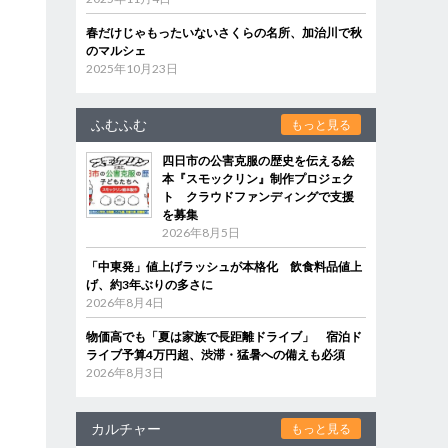
春だけじゃもったいないさくらの名所、加治川で秋
のマルシェ
2025年10月23日
ふむふむ
もっと見る
四日市の公害克服の歴史を伝える絵
本『スモックリン』制作プロジェク
ト クラウドファンディングで支援
を募集
2026年8月5日
「中東発」値上げラッシュが本格化 飲食料品値上
げ、約3年ぶりの多さに
2026年8月4日
物価高でも「夏は家族で長距離ドライブ」 宿泊ド
ライブ予算4万円超、渋滞・猛暑への備えも必須
2026年8月3日
カルチャー
もっと見る