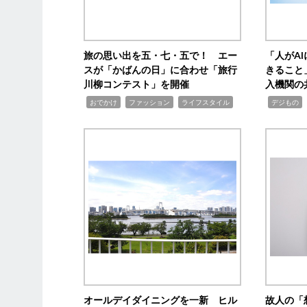
旅の思い出を五・七・五で！ エー
「人がA
スが「かばんの日」に合わせ「旅行
きること
川柳コンテスト」を開催
入機関の
,
,
,
,
,
おでかけ
ファッション
ライフスタイル
デジもの
オールデイダイニングを一新 ヒル
故人の「