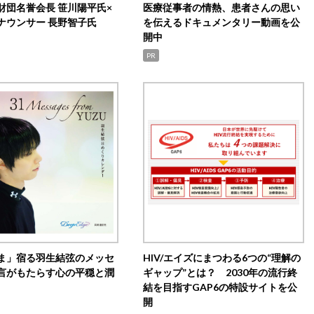
財団名誉会長 笹川陽平氏×
医療従事者の情熱、患者さんの思い
ナウンサー 長野智子氏
を伝えるドキュメンタリー動画を公
開中
PR
ま」宿る羽生結弦のメッセ
HIV/エイズにまつわる6つの“理解の
言がもたらす心の平穏と潤
ギャップ”とは？ 2030年の流行終
結を目指すGAP6の特設サイトを公
開