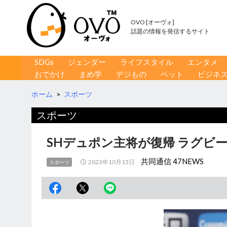
OVO [オーヴォ]
話題の情報を発信するサイト
コンテンツへ移動
検
SDGs
ジェンダー
ライフスタイル
エンタメ
索
おでかけ
まめ学
デジもの
ペット
ビジネ
ホーム
>
スポーツ
スポーツ
SHデュポン主将が復帰 ラグビ
共同通信 47NEWS
2023年10月13日
スポーツ