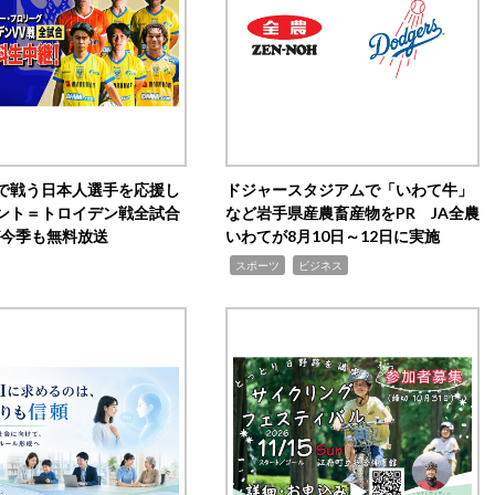
で戦う日本人選手を応援し
ドジャースタジアムで「いわて牛」
ント＝トロイデン戦全試合
など岩手県産農畜産物をPR JA全農
0が今季も無料放送
いわてが8月10日～12日に実施
,
,
スポーツ
ビジネス