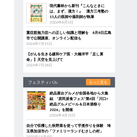
現代書林から新刊『こんなときに
は、まず、漢方！』 漢方三考塾の
15人の医師や薬剤師が執筆
2026年8月5日
重症筋無力症への正しい知識と理解を 8月8日広島
市で公開講座、オンライン配信も
2026年7月31日
【がんを生きる緩和ケア医・大橋洋平「足し算
命」】天空を見上げて
2026年7月28日
フェスティバル
もっと見る
絶品屋台グルメが全国各地から大集
結 “庶民派食フェス”第4回「川口×
絶品グルメビール＆日本酒祭り
2026」を開催
2026年4月15日
自分で収穫した秋野菜を使って芋煮作りを体験 埼
玉県加須市の「ファミリーランドむさしの村」
2025年11月4日