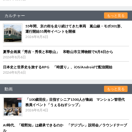
カルチャー
もっと見る
55年間、京の街を走り続けてきた車両 嵐山線・モボ301形、
運行開始55周年イベントを開催
2026年8月6日
夏季企画展「秀吉・秀長と和歌山」 和歌山市立博物館で8月8日から
2026年8月6日
日本史と世界史を旅するRPG 「時渡り」、iOS/Androidで配信開始
2026年8月6日
動画
もっと見る
「100歳現役」目指すシニア1500人が集結 マンション管理代
務員イベント「うぇるねすシップ」
2026年8月4日
AI時代、「暗黙知」は継承できるのか 「デジブレ」説明会／ラウンドテーブ
ル