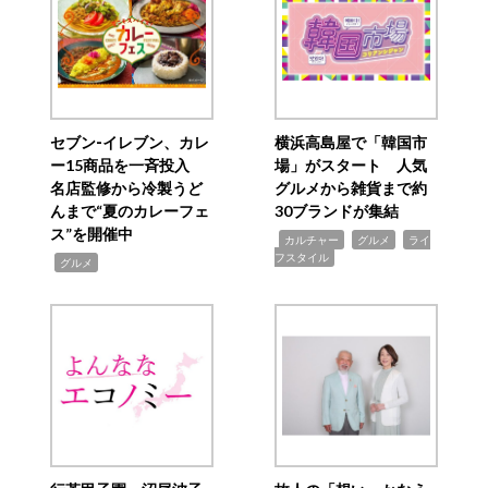
セブン‐イレブン、カレ
横浜高島屋で「韓国市
ー15商品を一斉投入
場」がスタート 人気
名店監修から冷製うど
グルメから雑貨まで約
んまで“夏のカレーフェ
30ブランドが集結
ス”を開催中
,
,
,
カルチャー
グルメ
ライ
フスタイル
,
グルメ