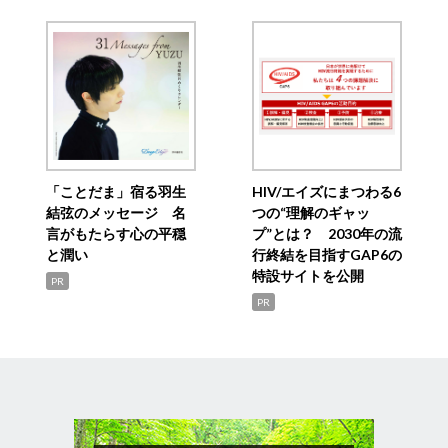
「ことだま」宿る羽生
HIV/エイズにまつわる6
結弦のメッセージ 名
つの“理解のギャッ
言がもたらす心の平穏
プ”とは？ 2030年の流
と潤い
行終結を目指すGAP6の
特設サイトを公開
PR
PR