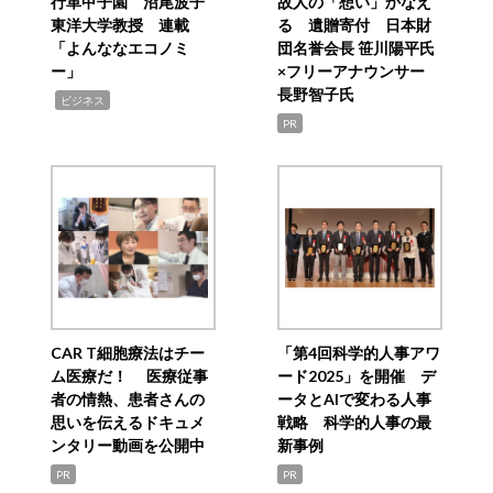
行革甲子園 沼尾波子
故人の「想い」かなえ
東洋大学教授 連載
る 遺贈寄付 日本財
「よんななエコノミ
団名誉会長 笹川陽平氏
ー」
×フリーアナウンサー
長野智子氏
,
ビジネス
PR
CAR T細胞療法はチー
「第4回科学的人事アワ
ム医療だ！ 医療従事
ード2025」を開催 デ
者の情熱、患者さんの
ータとAIで変わる人事
思いを伝えるドキュメ
戦略 科学的人事の最
ンタリー動画を公開中
新事例
PR
PR