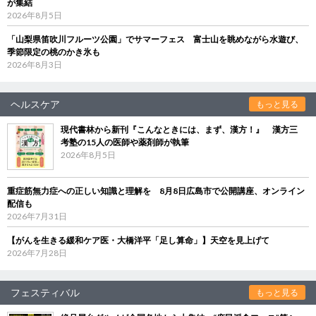
が集結
2026年8月5日
「山梨県笛吹川フルーツ公園」でサマーフェス 富士山を眺めながら水遊び、
季節限定の桃のかき氷も
2026年8月3日
ヘルスケア
もっと見る
現代書林から新刊『こんなときには、まず、漢方！』 漢方三
考塾の15人の医師や薬剤師が執筆
2026年8月5日
重症筋無力症への正しい知識と理解を 8月8日広島市で公開講座、オンライン
配信も
2026年7月31日
【がんを生きる緩和ケア医・大橋洋平「足し算命」】天空を見上げて
2026年7月28日
フェスティバル
もっと見る