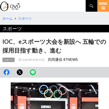
検
索
コ
ン
テ
ホーム
>
スポーツ
ン
スポーツ
ツ
へ
移
IOC、eスポーツ大会を新設へ 五輪での
動
採用目指す動き、進む
共同通信 47NEWS
2023年10月15日
スポーツ