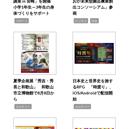
講座 in 宮崎」を開催
おか未来型園芸農業創
小学1年生～3年生の身
出コンソーシアム」参
体づくりをサポート
画
,
,
,
スポーツ
ビジネス
社会
夏季企画展「秀吉・秀
日本史と世界史を旅す
長と和歌山」 和歌山
るRPG 「時渡り」、
市立博物館で8月8日か
iOS/Androidで配信開
ら
始
,
,
カルチャー
カルチャー