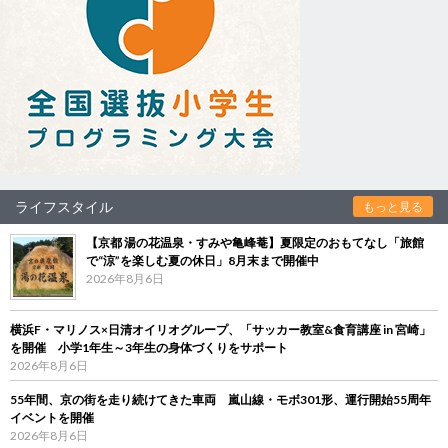
ライフスタイル
もっと見る
【京都 湯の花温泉・すみや亀峰菴】夏限定のおもてなし「旅館
で“涼”を楽しむ夏の休日」8月末まで開催中
2026年8月6日
横浜F・マリノス×日清オイリオグループ、「サッカー教室&食育講座 in 宮崎」
を開催 小学1年生～3年生の身体づくりをサポート
2026年8月6日
55年間、京の街を走り続けてきた車両 嵐山線・モボ301形、運行開始55周年
イベントを開催
2026年8月6日