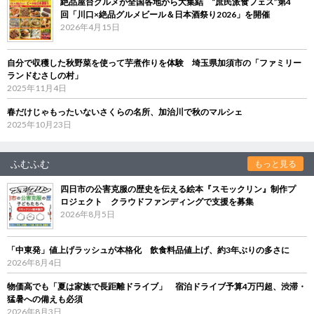
絶品屋台グルメが全国各地から大集結 “庶民派食フェス”第4
回「川口×絶品グルメビール＆日本酒祭り2026」を開催
2026年4月15日
自分で収穫した秋野菜を使って芋煮作りを体験 埼玉県加須市の「ファミリー
ランドむさしの村」
2025年11月4日
春だけじゃもったいないさくらの名所、加治川で秋のマルシェ
2025年10月23日
ふむふむ
もっと見る
四日市の公害克服の歴史を伝える絵本『スモックリン』制作プ
ロジェクト クラウドファンディングで支援を募集
2026年8月5日
「中東発」値上げラッシュが本格化 飲食料品値上げ、約3年ぶりの多さに
2026年8月4日
物価高でも「夏は家族で長距離ドライブ」 宿泊ドライブ予算4万円超、渋滞・
猛暑への備えも必須
2026年8月3日