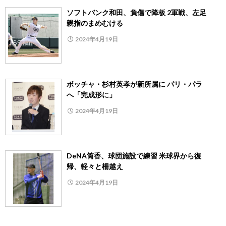
ソフトバンク和田、負傷で降板 2軍戦、左足
親指のまめむける
2024年4月19日
ボッチャ・杉村英孝が新所属に パリ・パラ
へ「完成形に」
2024年4月19日
DeNA筒香、球団施設で練習 米球界から復
帰、軽々と柵越え
2024年4月19日