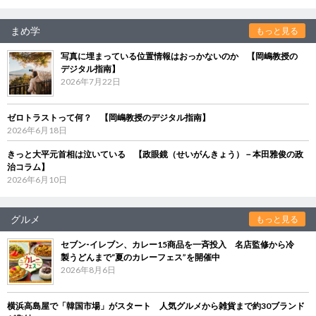
まめ学
もっと見る
写真に埋まっている位置情報はおっかないのか 【岡嶋教授の
デジタル指南】
2026年7月22日
ゼロトラストって何？ 【岡嶋教授のデジタル指南】
2026年6月18日
きっと大平元首相は泣いている 【政眼鏡（せいがんきょう）－本田雅俊の政
治コラム】
2026年6月10日
グルメ
もっと見る
セブン‐イレブン、カレー15商品を一斉投入 名店監修から冷
製うどんまで“夏のカレーフェス”を開催中
2026年8月6日
横浜高島屋で「韓国市場」がスタート 人気グルメから雑貨まで約30ブランド