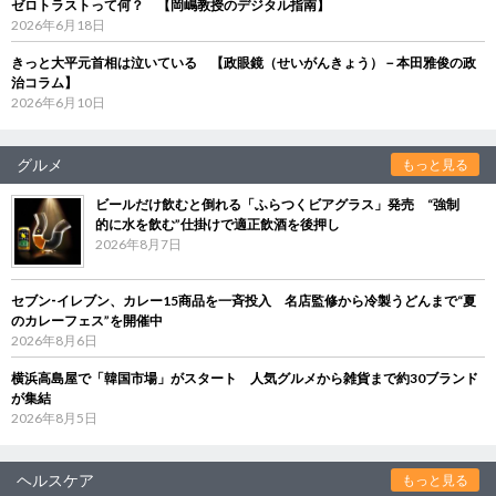
ゼロトラストって何？ 【岡嶋教授のデジタル指南】
2026年6月18日
きっと大平元首相は泣いている 【政眼鏡（せいがんきょう）－本田雅俊の政
治コラム】
2026年6月10日
グルメ
もっと見る
ビールだけ飲むと倒れる「ふらつくビアグラス」発売 “強制
的に水を飲む”仕掛けで適正飲酒を後押し
2026年8月7日
セブン‐イレブン、カレー15商品を一斉投入 名店監修から冷製うどんまで“夏
のカレーフェス”を開催中
2026年8月6日
横浜高島屋で「韓国市場」がスタート 人気グルメから雑貨まで約30ブランド
が集結
2026年8月5日
ヘルスケア
もっと見る