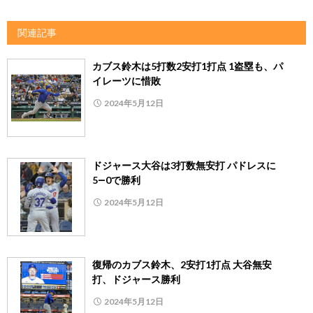
関連記事
カブス鈴木は5打数2安打1打点 1盗塁も、パ
イレーツに惜敗
2024年5月12日
ドジャース大谷は3打数無安打 パドレスに
5―0で勝利
2024年5月12日
復帰のカブス鈴木、2安打1打点 大谷無安
打、ドジャース勝利
2024年5月12日