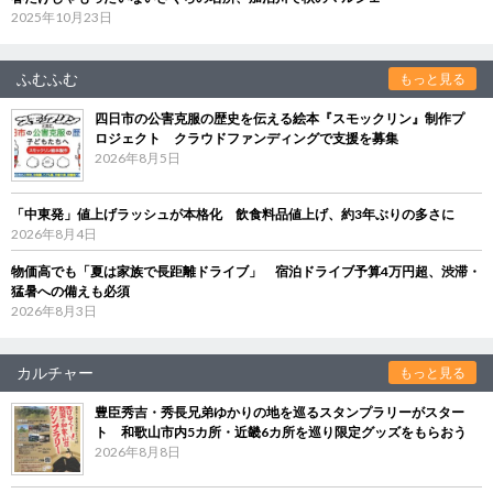
2025年10月23日
ふむふむ
もっと見る
四日市の公害克服の歴史を伝える絵本『スモックリン』制作プ
ロジェクト クラウドファンディングで支援を募集
2026年8月5日
「中東発」値上げラッシュが本格化 飲食料品値上げ、約3年ぶりの多さに
2026年8月4日
物価高でも「夏は家族で長距離ドライブ」 宿泊ドライブ予算4万円超、渋滞・
猛暑への備えも必須
2026年8月3日
カルチャー
もっと見る
豊臣秀吉・秀長兄弟ゆかりの地を巡るスタンプラリーがスター
ト 和歌山市内5カ所・近畿6カ所を巡り限定グッズをもらおう
2026年8月8日