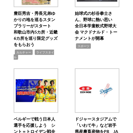
豊臣秀吉・秀長兄弟ゆ
始球式の杉谷拳士さ
かりの地を巡るスタン
ん、野球に熱い思い
プラリーがスタート
全日本学童軟式野球大
和歌山市内5カ所・近畿
会 マクドナルド・トー
6カ所を巡り限定グッズ
ナメントが開幕
をもらおう
,
スポーツ
,
,
カルチャー
ライフスタイ
ル
ベルギーで戦う日本人
ドジャースタジアムで
選手を応援しよう シ
「いわて牛」など岩手
ント＝トロイデン戦全
県産農畜産物をPR JA