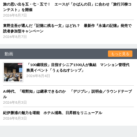
旅の思い出を五・七・五で！ エースが「かばんの日」に合わせ「旅行川柳コ
ンテスト」を開催
2026年8月7日
東野圭吾が選んだ「記憶に残る一文」はどれ？ 最新作『永遠の記憶』発売で
読者参加型キャンペーン
2026年8月7日
動画
もっと見る
「100歳現役」目指すシニア1500人が集結 マンション管理代
務員イベント「うぇるねすシップ」
2026年8月4日
AI時代、「暗黙知」は継承できるのか 「デジブレ」説明会／ラウンドテーブ
ル
2026年8月3日
紀伊勝浦の魅力を堪能 ホテル浦島、日昇館をリニューアル
2026年8月3日