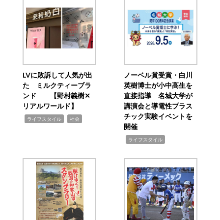
LVに敗訴して人気が出
ノーベル賞受賞・白川
た ミルクティーブラ
英樹博士が小中高生を
ンド 【野村義樹✕
直接指導 名城大学が
リアルワールド】
講演会と導電性プラス
チック実験イベントを
,
,
ライフスタイル
社会
開催
,
ライフスタイル