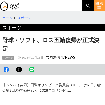
検
索
コ
ン
テ
ホーム
>
スポーツ
ン
スポーツ
ツ
へ
移
野球・ソフト、ロス五輪復帰が正式決
動
定
共同通信 47NEWS
2023年10月16日
スポーツ
【ムンバイ共同】国際オリンピック委員会（IOC）は16日、総
会第2日の審議を行い、2028年ロサンゼ……