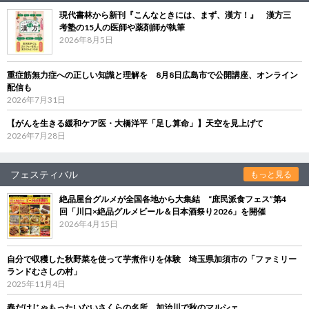
現代書林から新刊『こんなときには、まず、漢方！』 漢方三
考塾の15人の医師や薬剤師が執筆
2026年8月5日
重症筋無力症への正しい知識と理解を 8月8日広島市で公開講座、オンライン
配信も
2026年7月31日
【がんを生きる緩和ケア医・大橋洋平「足し算命」】天空を見上げて
2026年7月28日
フェスティバル
もっと見る
絶品屋台グルメが全国各地から大集結 “庶民派食フェス”第4
回「川口×絶品グルメビール＆日本酒祭り2026」を開催
2026年4月15日
自分で収穫した秋野菜を使って芋煮作りを体験 埼玉県加須市の「ファミリー
ランドむさしの村」
2025年11月4日
春だけじゃもったいないさくらの名所、加治川で秋のマルシェ