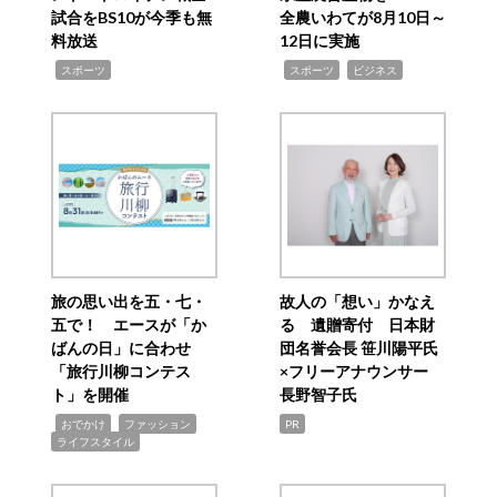
試合をBS10が今季も無
全農いわてが8月10日～
料放送
12日に実施
,
,
,
スポーツ
スポーツ
ビジネス
旅の思い出を五・七・
故人の「想い」かなえ
五で！ エースが「か
る 遺贈寄付 日本財
ばんの日」に合わせ
団名誉会長 笹川陽平氏
「旅行川柳コンテス
×フリーアナウンサー
ト」を開催
長野智子氏
,
,
,
おでかけ
ファッション
PR
ライフスタイル