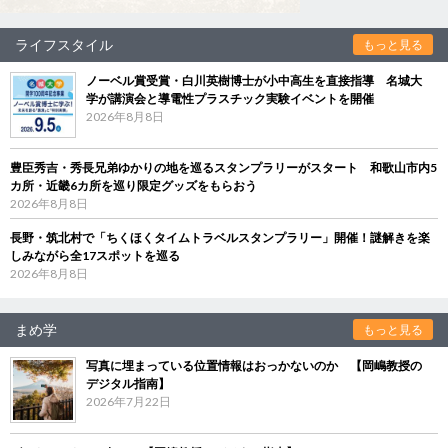
ライフスタイル
もっと見る
ノーベル賞受賞・白川英樹博士が小中高生を直接指導 名城大
学が講演会と導電性プラスチック実験イベントを開催
2026年8月8日
豊臣秀吉・秀長兄弟ゆかりの地を巡るスタンプラリーがスタート 和歌山市内5
カ所・近畿6カ所を巡り限定グッズをもらおう
2026年8月8日
長野・筑北村で「ちくほくタイムトラベルスタンプラリー」開催！謎解きを楽
しみながら全17スポットを巡る
2026年8月8日
まめ学
もっと見る
写真に埋まっている位置情報はおっかないのか 【岡嶋教授の
デジタル指南】
2026年7月22日