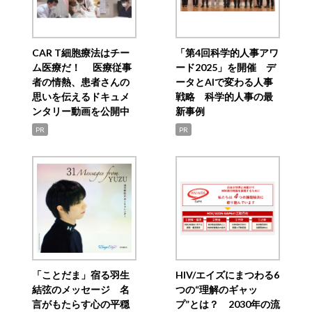
CAR T細胞療法はチー
「第4回科学的人事アワ
ム医療だ！ 医療従事
ード2025」を開催 デ
者の情熱、患者さんの
ータとAIで変わる人事
思いを伝えるドキュメ
戦略 科学的人事の最
ンタリー動画を公開中
新事例
PR
PR
「ことだま」宿る羽生
HIV/エイズにまつわる6
結弦のメッセージ 名
つの“理解のギャッ
言がもたらす心の平穏
プ”とは？ 2030年の流