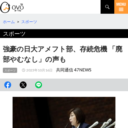
検
索
コ
ン
テ
ホーム
>
スポーツ
ン
スポーツ
ツ
へ
移
強豪の日大アメフト部、存続危機 「廃
動
部やむなし」の声も
共同通信 47NEWS
2023年10月16日
スポーツ