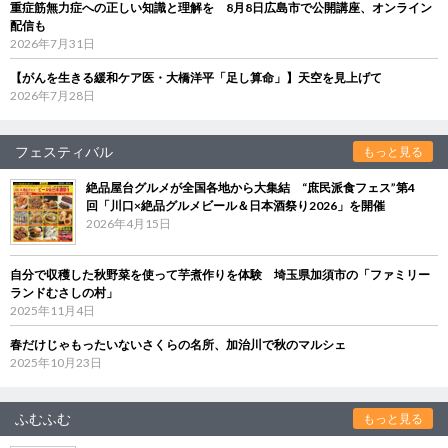
重症筋無力症への正しい知識と理解を 8月8日広島市で公開講座、オンライン
配信も
2026年7月31日
【がんを生きる緩和ケア医・大橋洋平「足し算命」】天空を見上げて
2026年7月28日
フェスティバル
もっと見る
絶品屋台グルメが全国各地から大集結 “庶民派食フェス”第4
回「川口×絶品グルメビール＆日本酒祭り2026」を開催
2026年4月15日
自分で収穫した秋野菜を使って芋煮作りを体験 埼玉県加須市の「ファミリー
ランドむさしの村」
2025年11月4日
春だけじゃもったいないさくらの名所、加治川で秋のマルシェ
2025年10月23日
ふむふむ
もっと見る