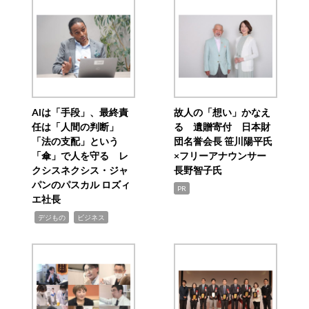
AIは「手段」、最終責
故人の「想い」かなえ
任は「人間の判断」
る 遺贈寄付 日本財
「法の支配」という
団名誉会長 笹川陽平氏
「傘」で人を守る レ
×フリーアナウンサー
クシスネクシス・ジャ
長野智子氏
パンのパスカル ロズィ
PR
エ社長
,
,
デジもの
ビジネス