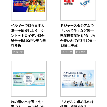
ベルギーで戦う日本人
ドジャースタジアムで
選手を応援しよう シ
「いわて牛」など岩手
ント＝トロイデン戦全
県産農畜産物をPR JA
試合をBS10が今季も無
全農いわてが8月10日～
料放送
12日に実施
,
,
,
スポーツ
スポーツ
ビジネス
旅の思い出を五・七・
「人がAIに求めるのは
五で！ エースが「か
信頼し相談できるこ