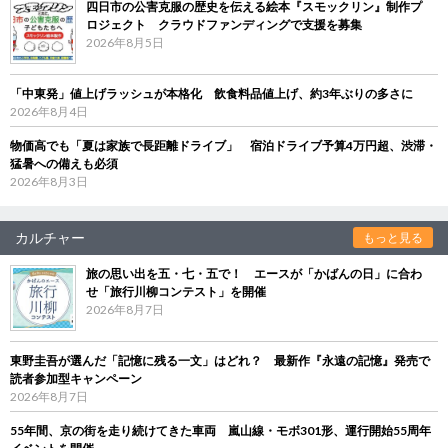
四日市の公害克服の歴史を伝える絵本『スモックリン』制作プ
ロジェクト クラウドファンディングで支援を募集
2026年8月5日
「中東発」値上げラッシュが本格化 飲食料品値上げ、約3年ぶりの多さに
2026年8月4日
物価高でも「夏は家族で長距離ドライブ」 宿泊ドライブ予算4万円超、渋滞・
猛暑への備えも必須
2026年8月3日
カルチャー
もっと見る
旅の思い出を五・七・五で！ エースが「かばんの日」に合わ
せ「旅行川柳コンテスト」を開催
2026年8月7日
東野圭吾が選んだ「記憶に残る一文」はどれ？ 最新作『永遠の記憶』発売で
読者参加型キャンペーン
2026年8月7日
55年間、京の街を走り続けてきた車両 嵐山線・モボ301形、運行開始55周年