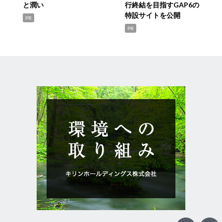
と潤い
行終結を目指すGAP6の
特設サイトを公開
PR
PR