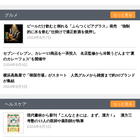
グルメ
もっと見る
ビールだけ飲むと倒れる「ふらつくビアグラス」発売 “強制
的に水を飲む”仕掛けで適正飲酒を後押し
2026年8月7日
セブン‐イレブン、カレー15商品を一斉投入 名店監修から冷製うどんまで“夏
のカレーフェス”を開催中
2026年8月6日
横浜高島屋で「韓国市場」がスタート 人気グルメから雑貨まで約30ブランド
が集結
2026年8月5日
ヘルスケア
もっと見る
現代書林から新刊『こんなときには、まず、漢方！』 漢方三
考塾の15人の医師や薬剤師が執筆
2026年8月5日