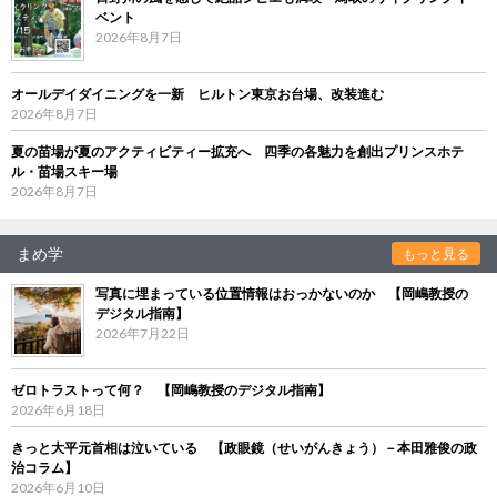
ベント
2026年8月7日
オールデイダイニングを一新 ヒルトン東京お台場、改装進む
2026年8月7日
夏の苗場が夏のアクティビティー拡充へ 四季の各魅力を創出プリンスホテ
ル・苗場スキー場
2026年8月7日
まめ学
もっと見る
写真に埋まっている位置情報はおっかないのか 【岡嶋教授の
デジタル指南】
2026年7月22日
ゼロトラストって何？ 【岡嶋教授のデジタル指南】
2026年6月18日
きっと大平元首相は泣いている 【政眼鏡（せいがんきょう）－本田雅俊の政
治コラム】
2026年6月10日