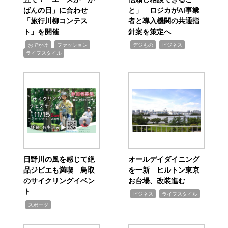
ばんの日」に合わせ
と」 ロジカがAI事業
「旅行川柳コンテス
者と導入機関の共通指
ト」を開催
針案を策定へ
,
,
,
,
,
おでかけ
ファッション
デジもの
ビジネス
ライフスタイル
日野川の風を感じて絶
オールデイダイニング
品ジビエも満喫 鳥取
を一新 ヒルトン東京
のサイクリングイベン
お台場、改装進む
ト
,
,
ビジネス
ライフスタイル
,
スポーツ