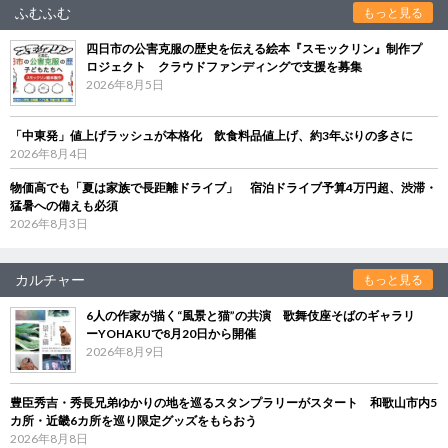
ふむふむ
もっと見る
四日市の公害克服の歴史を伝える絵本『スモックリン』制作プ
ロジェクト クラウドファンディングで支援を募集
2026年8月5日
「中東発」値上げラッシュが本格化 飲食料品値上げ、約3年ぶりの多さに
2026年8月4日
物価高でも「夏は家族で長距離ドライブ」 宿泊ドライブ予算4万円超、渋滞・
猛暑への備えも必須
2026年8月3日
カルチャー
もっと見る
6人の作家が描く“風景と猫”の共演 歌舞伎座そばのギャラリ
ーYOHAKUで8月20日から開催
2026年8月9日
豊臣秀吉・秀長兄弟ゆかりの地を巡るスタンプラリーがスタート 和歌山市内5
カ所・近畿6カ所を巡り限定グッズをもらおう
2026年8月8日