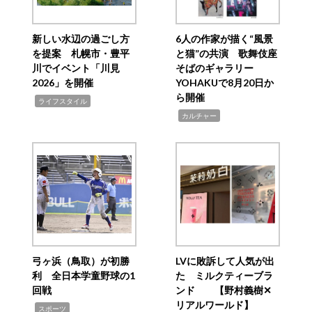
新しい水辺の過ごし方
6人の作家が描く“風景
を提案 札幌市・豊平
と猫”の共演 歌舞伎座
川でイベント「川見
そばのギャラリー
2026」を開催
YOHAKUで8月20日か
ら開催
,
ライフスタイル
,
カルチャー
弓ヶ浜（鳥取）が初勝
LVに敗訴して人気が出
利 全日本学童野球の1
た ミルクティーブラ
回戦
ンド 【野村義樹✕
リアルワールド】
,
スポーツ