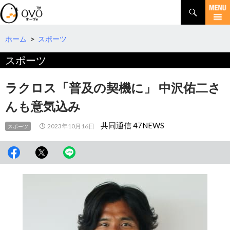
検
索
コ
ン
テ
ホーム
>
スポーツ
ン
スポーツ
ツ
へ
移
ラクロス「普及の契機に」 中沢佑二さ
動
んも意気込み
共同通信 47NEWS
2023年10月16日
スポーツ