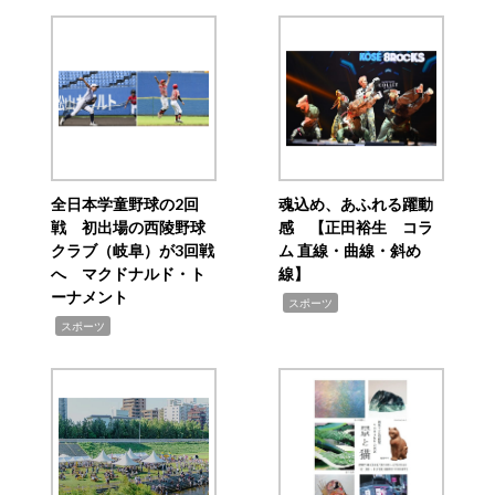
全日本学童野球の2回
魂込め、あふれる躍動
戦 初出場の西陵野球
感 【正田裕生 コラ
クラブ（岐阜）が3回戦
ム 直線・曲線・斜め
へ マクドナルド・ト
線】
ーナメント
,
スポーツ
,
スポーツ