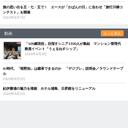
旅の思い出を五・七・五で！ エースが「かばんの日」に合わせ「旅行川柳コ
ンテスト」を開催
2026年8月7日
動画
もっと見る
「100歳現役」目指すシニア1500人が集結 マンション管理代
務員イベント「うぇるねすシップ」
2026年8月4日
AI時代、「暗黙知」は継承できるのか 「デジブレ」説明会／ラウンドテーブ
ル
2026年8月3日
紀伊勝浦の魅力を堪能 ホテル浦島、日昇館をリニューアル
2026年8月3日