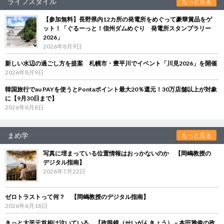
ライフスタイル
もっと見る
【参加無料】長野県内12カ所の発電所をめぐって豪華賞品をゲ
ット！「ぐるーっと！信州ダムめぐり 発電所スタンプラリー
2026」
2026年8月9日
新しい水辺の過ごし方を提案 札幌市・豊平川でイベント「川見2026」を開催
2026年8月9日
韓国旅行でau PAYを使うとPontaポイント最大20％還元！30万店舗以上が対象
に【9月30日まで】
2026年8月8日
まめ学
もっと見る
写真に埋まっている位置情報はおっかないのか 【岡嶋教授の
デジタル指南】
2026年7月22日
ゼロトラストって何？ 【岡嶋教授のデジタル指南】
2026年6月18日
きっと大平元首相は泣いている 【政眼鏡（せいがんきょう）－本田雅俊の政