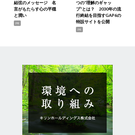
結弦のメッセージ 名
つの“理解のギャッ
言がもたらす心の平穏
プ”とは？ 2030年の流
と潤い
行終結を目指すGAP6の
特設サイトを公開
PR
PR