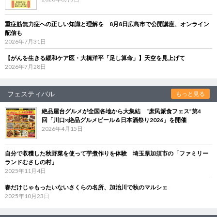
重症筋無力症への正しい知識と理解を 8月8日広島市で公開講座、オンライン
配信も
2026年7月31日
【がんを生きる緩和ケア医・大橋洋平「足し算命」】天空を見上げて
2026年7月28日
フェスティバル
もっと見る
絶品屋台グルメが全国各地から大集結 “庶民派食フェス”第4
回「川口×絶品グルメビール＆日本酒祭り2026」を開催
2026年4月15日
自分で収穫した秋野菜を使って芋煮作りを体験 埼玉県加須市の「ファミリー
ランドむさしの村」
2025年11月4日
春だけじゃもったいないさくらの名所、加治川で秋のマルシェ
2025年10月23日