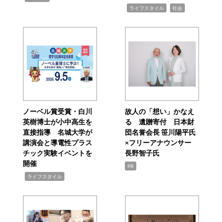
,
,
ライフスタイル
社会
ノーベル賞受賞・白川
故人の「想い」かなえ
英樹博士が小中高生を
る 遺贈寄付 日本財
直接指導 名城大学が
団名誉会長 笹川陽平氏
講演会と導電性プラス
×フリーアナウンサー
チック実験イベントを
長野智子氏
開催
PR
,
ライフスタイル