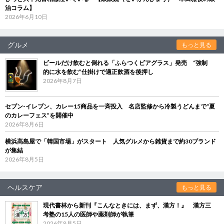
治コラム】
2026年6月10日
グルメ
もっと見る
ビールだけ飲むと倒れる「ふらつくビアグラス」発売 “強制
的に水を飲む”仕掛けで適正飲酒を後押し
2026年8月7日
セブン‐イレブン、カレー15商品を一斉投入 名店監修から冷製うどんまで“夏
のカレーフェス”を開催中
2026年8月6日
横浜高島屋で「韓国市場」がスタート 人気グルメから雑貨まで約30ブランド
が集結
2026年8月5日
ヘルスケア
もっと見る
現代書林から新刊『こんなときには、まず、漢方！』 漢方三
考塾の15人の医師や薬剤師が執筆
2026年8月5日