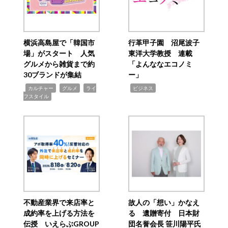
横浜高島屋で「韓国市
行革甲子園 沼尾波子
場」がスタート 人気
東洋大学教授 連載
グルメから雑貨まで約
「よんななエコノミ
30ブランドが集結
ー」
,
,
,
,
カルチャー
グルメ
ライ
ビジネス
フスタイル
不動産業界で来店率と
故人の「想い」かなえ
成約率を上げる方法を
る 遺贈寄付 日本財
伝授 いえらぶGROUP
団名誉会長 笹川陽平氏