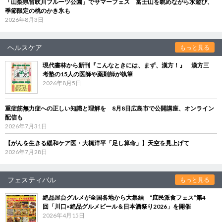
「山梨県笛吹川フルーツ公園」でサマーフェス 富士山を眺めながら水遊び、
季節限定の桃のかき氷も
2026年8月3日
ヘルスケア
もっと見る
現代書林から新刊『こんなときには、まず、漢方！』 漢方三
考塾の15人の医師や薬剤師が執筆
2026年8月5日
重症筋無力症への正しい知識と理解を 8月8日広島市で公開講座、オンライン
配信も
2026年7月31日
【がんを生きる緩和ケア医・大橋洋平「足し算命」】天空を見上げて
2026年7月28日
フェスティバル
もっと見る
絶品屋台グルメが全国各地から大集結 “庶民派食フェス”第4
回「川口×絶品グルメビール＆日本酒祭り2026」を開催
2026年4月15日