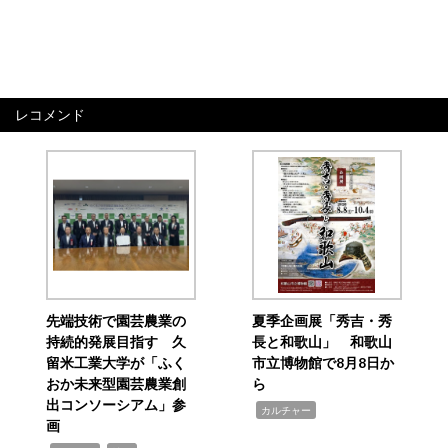
レコメンド
先端技術で園芸農業の
夏季企画展「秀吉・秀
持続的発展目指す 久
長と和歌山」 和歌山
留米工業大学が「ふく
市立博物館で8月8日か
おか未来型園芸農業創
ら
出コンソーシアム」参
,
カルチャー
画