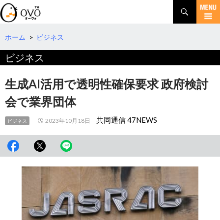
検
索
コ
ン
テ
ホーム
>
ビジネス
ン
ビジネス
ツ
へ
移
生成AI活用で透明性確保要求 政府検討
動
会で業界団体
共同通信 47NEWS
2023年10月18日
ビジネス