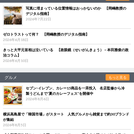
写真に埋まっている位置情報はおっかないのか 【岡嶋教授の
デジタル指南】
2026年7月22日
ゼロトラストって何？ 【岡嶋教授のデジタル指南】
2026年6月18日
きっと大平元首相は泣いている 【政眼鏡（せいがんきょう）－本田雅俊の政
治コラム】
2026年6月10日
グルメ
もっと見る
セブン‐イレブン、カレー15商品を一斉投入 名店監修から冷
製うどんまで“夏のカレーフェス”を開催中
2026年8月6日
横浜高島屋で「韓国市場」がスタート 人気グルメから雑貨まで約30ブランド
が集結
2026年8月5日