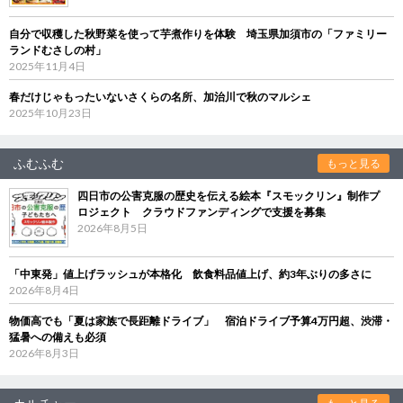
自分で収穫した秋野菜を使って芋煮作りを体験 埼玉県加須市の「ファミリー
ランドむさしの村」
2025年11月4日
春だけじゃもったいないさくらの名所、加治川で秋のマルシェ
2025年10月23日
ふむふむ
もっと見る
四日市の公害克服の歴史を伝える絵本『スモックリン』制作プ
ロジェクト クラウドファンディングで支援を募集
2026年8月5日
「中東発」値上げラッシュが本格化 飲食料品値上げ、約3年ぶりの多さに
2026年8月4日
物価高でも「夏は家族で長距離ドライブ」 宿泊ドライブ予算4万円超、渋滞・
猛暑への備えも必須
2026年8月3日