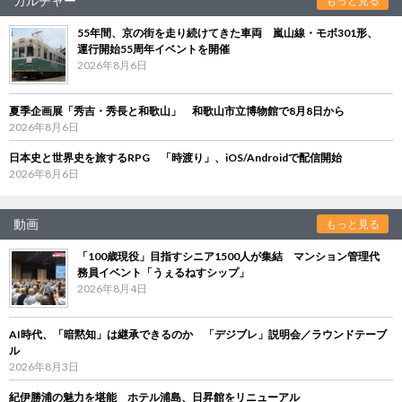
カルチャー
もっと見る
55年間、京の街を走り続けてきた車両 嵐山線・モボ301形、
運行開始55周年イベントを開催
2026年8月6日
夏季企画展「秀吉・秀長と和歌山」 和歌山市立博物館で8月8日から
2026年8月6日
日本史と世界史を旅するRPG 「時渡り」、iOS/Androidで配信開始
2026年8月6日
動画
もっと見る
「100歳現役」目指すシニア1500人が集結 マンション管理代
務員イベント「うぇるねすシップ」
2026年8月4日
AI時代、「暗黙知」は継承できるのか 「デジブレ」説明会／ラウンドテーブ
ル
2026年8月3日
紀伊勝浦の魅力を堪能 ホテル浦島、日昇館をリニューアル