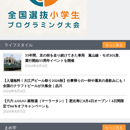
ライフスタイル
もっと見る
55年間、京の街を走り続けてきた車両 嵐山線・モボ301形、
運行開始55周年イベントを開催
2026年8月6日
【入場無料！大江戸ビール祭り2026秋】仕事帰りの一杯や週末の昼飲みにも！
全国のクラフトビールが大集合｜品川
2026年8月6日
【六六-LIULIU-麻辣湯（マーラータン）】恵比寿に8月6日オープン！6日間限
定で66％オフキャンペーンも
2026年8月5日
まめ学
もっと見る