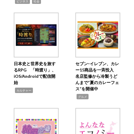
,
,
ビジネス
社会
日本史と世界史を旅す
セブン‐イレブン、カレ
るRPG 「時渡り」、
ー15商品を一斉投入
iOS/Androidで配信開
名店監修から冷製うど
始
んまで“夏のカレーフェ
ス”を開催中
,
カルチャー
,
グルメ