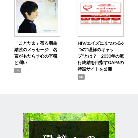
「ことだま」宿る羽生
HIV/エイズにまつわる6
結弦のメッセージ 名
つの“理解のギャッ
言がもたらす心の平穏
プ”とは？ 2030年の流
と潤い
行終結を目指すGAP6の
特設サイトを公開
PR
PR