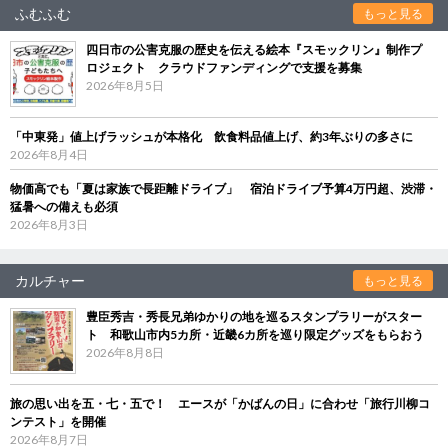
ふむふむ
もっと見る
四日市の公害克服の歴史を伝える絵本『スモックリン』制作プ
ロジェクト クラウドファンディングで支援を募集
2026年8月5日
「中東発」値上げラッシュが本格化 飲食料品値上げ、約3年ぶりの多さに
2026年8月4日
物価高でも「夏は家族で長距離ドライブ」 宿泊ドライブ予算4万円超、渋滞・
猛暑への備えも必須
2026年8月3日
カルチャー
もっと見る
豊臣秀吉・秀長兄弟ゆかりの地を巡るスタンプラリーがスター
ト 和歌山市内5カ所・近畿6カ所を巡り限定グッズをもらおう
2026年8月8日
旅の思い出を五・七・五で！ エースが「かばんの日」に合わせ「旅行川柳コ
ンテスト」を開催
2026年8月7日