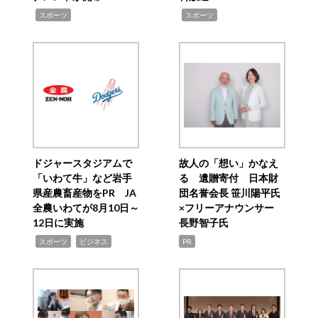
,
,
スポーツ
スポーツ
ドジャースタジアムで
故人の「想い」かなえ
「いわて牛」など岩手
る 遺贈寄付 日本財
県産農畜産物をPR JA
団名誉会長 笹川陽平氏
全農いわてが8月10日～
×フリーアナウンサー
12日に実施
長野智子氏
,
,
スポーツ
ビジネス
PR