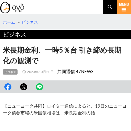
検
索
コ
ン
テ
ホーム
>
ビジネス
ン
ビジネス
ツ
へ
移
米長期金利、一時5％台 引き締め長期
動
化の観測で
共同通信 47NEWS
2023年10月20日
ビジネス
【ニューヨーク共同】ロイター通信によると、19日のニューヨ
ーク債券市場の米国債相場は、米長期金利の指……