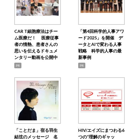
CAR T細胞療法はチー
「第4回科学的人事アワ
ム医療だ！ 医療従事
ード2025」を開催 デ
者の情熱、患者さんの
ータとAIで変わる人事
思いを伝えるドキュメ
戦略 科学的人事の最
ンタリー動画を公開中
新事例
PR
PR
「ことだま」宿る羽生
HIV/エイズにまつわる6
結弦のメッセージ 名
つの“理解のギャッ