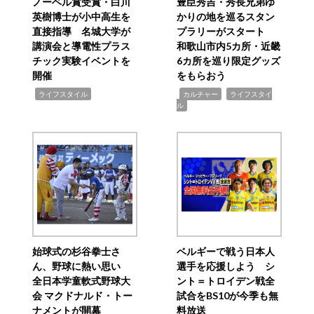
ノーベル賞受賞・白川
豊臣秀吉・秀長兄弟ゆ
英樹博士が小中高生を
かりの地を巡るスタン
直接指導 名城大学が
プラリーがスタート
講演会と導電性プラス
和歌山市内5カ所・近畿
チック実験イベントを
6カ所を巡り限定グッズ
開催
をもらおう
,
,
,
ライフスタイル
カルチャー
ライフスタイ
ル
始球式の杉谷拳士さ
ベルギーで戦う日本人
ん、野球に熱い思い
選手を応援しよう シ
全日本学童軟式野球大
ント＝トロイデン戦全
会 マクドナルド・トー
試合をBS10が今季も無
ナメントが開幕
料放送