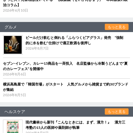
治コラム】
2026年6月10日
グルメ
もっと見る
ビールだけ飲むと倒れる「ふらつくビアグラス」発売 “強制
的に水を飲む”仕掛けで適正飲酒を後押し
2026年8月7日
セブン‐イレブン、カレー15商品を一斉投入 名店監修から冷製うどんまで“夏
のカレーフェス”を開催中
2026年8月6日
横浜高島屋で「韓国市場」がスタート 人気グルメから雑貨まで約30ブランド
が集結
2026年8月5日
ヘルスケア
もっと見る
現代書林から新刊『こんなときには、まず、漢方！』 漢方三
考塾の15人の医師や薬剤師が執筆
2026年8月5日