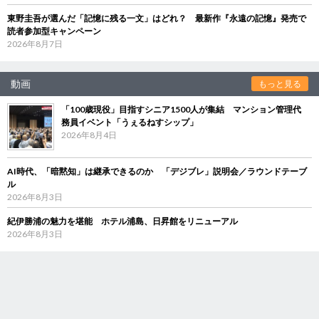
東野圭吾が選んだ「記憶に残る一文」はどれ？ 最新作『永遠の記憶』発売で
読者参加型キャンペーン
2026年8月7日
動画
もっと見る
「100歳現役」目指すシニア1500人が集結 マンション管理代
務員イベント「うぇるねすシップ」
2026年8月4日
AI時代、「暗黙知」は継承できるのか 「デジブレ」説明会／ラウンドテーブ
ル
2026年8月3日
紀伊勝浦の魅力を堪能 ホテル浦島、日昇館をリニューアル
2026年8月3日