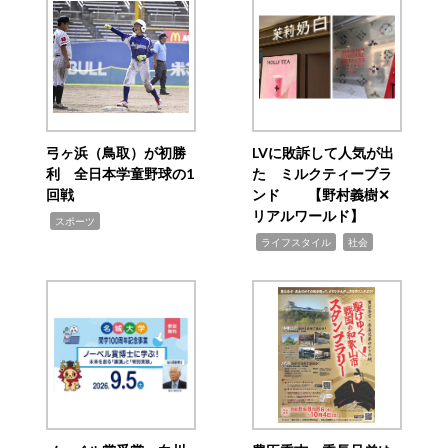
弓ヶ浜（鳥取）が初勝
LVに敗訴して人気が出
利 全日本学童野球の1
た ミルクティーブラ
回戦
ンド 【野村義樹✕
リアルワールド】
,
スポーツ
,
,
ライフスタイル
社会