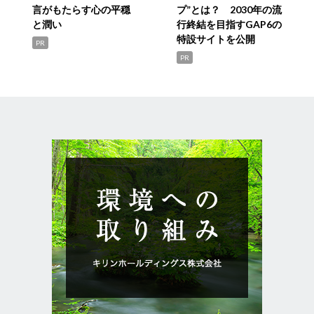
言がもたらす心の平穏
プ”とは？ 2030年の流
と潤い
行終結を目指すGAP6の
特設サイトを公開
PR
PR