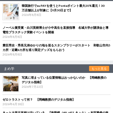
韓国旅行でau PAYを使うとPontaポイント最大20％還元！30
万店舗以上が対象に【9月30日まで】
2026年8月8日
ノーベル賞受賞・白川英樹博士が小中高生を直接指導 名城大学が講演会と導
電性プラスチック実験イベントを開催
2026年8月8日
豊臣秀吉・秀長兄弟ゆかりの地を巡るスタンプラリーがスタート 和歌山市内5
カ所・近畿6カ所を巡り限定グッズをもらおう
2026年8月8日
まめ学
もっと見る
写真に埋まっている位置情報はおっかないのか 【岡嶋教授の
デジタル指南】
2026年7月22日
ゼロトラストって何？ 【岡嶋教授のデジタル指南】
2026年6月18日
きっと大平元首相は泣いている 【政眼鏡（せいがんきょう）－本田雅俊の政