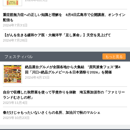
重症筋無力症への正しい知識と理解を 8月8日広島市で公開講座、オンライン
配信も
2026年7月31日
【がんを生きる緩和ケア医・大橋洋平「足し算命」】天空を見上げて
2026年7月28日
フェスティバル
もっと見る
絶品屋台グルメが全国各地から大集結 “庶民派食フェス”第4
回「川口×絶品グルメビール＆日本酒祭り2026」を開催
2026年4月15日
自分で収穫した秋野菜を使って芋煮作りを体験 埼玉県加須市の「ファミリー
ランドむさしの村」
2025年11月4日
春だけじゃもったいないさくらの名所、加治川で秋のマルシェ
2025年10月23日