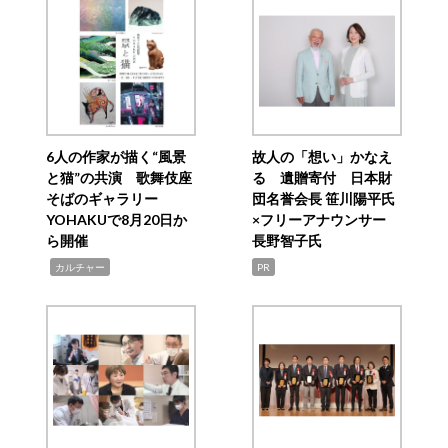
6人の作家が描く“風景
故人の「想い」かなえ
と猫”の共演 歌舞伎座
る 遺贈寄付 日本財
そばのギャラリー
団名誉会長 笹川陽平氏
YOHAKUで8月20日か
×フリーアナウンサー
ら開催
長野智子氏
,
カルチャー
PR