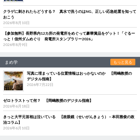
クラゲに刺されたらどうする？ 真水で洗うのはNG、正しい応急処置を知って
おこう
2026年8月10日
【参加無料】長野県内12カ所の発電所をめぐって豪華賞品をゲット！「ぐるー
っと！信州ダムめぐり 発電所スタンプラリー2026」
2026年8月9日
まめ学
もっと見る
写真に埋まっている位置情報はおっかないのか 【岡嶋教授の
デジタル指南】
2026年7月22日
ゼロトラストって何？ 【岡嶋教授のデジタル指南】
2026年6月18日
きっと大平元首相は泣いている 【政眼鏡（せいがんきょう）－本田雅俊の政
治コラム】
2026年6月10日