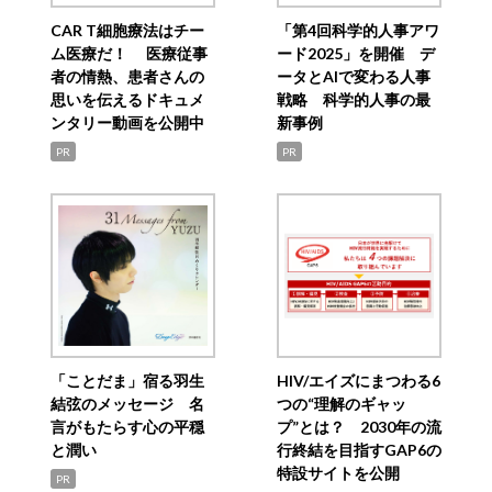
CAR T細胞療法はチー
「第4回科学的人事アワ
ム医療だ！ 医療従事
ード2025」を開催 デ
者の情熱、患者さんの
ータとAIで変わる人事
思いを伝えるドキュメ
戦略 科学的人事の最
ンタリー動画を公開中
新事例
PR
PR
「ことだま」宿る羽生
HIV/エイズにまつわる6
結弦のメッセージ 名
つの“理解のギャッ
言がもたらす心の平穏
プ”とは？ 2030年の流
と潤い
行終結を目指すGAP6の
特設サイトを公開
PR