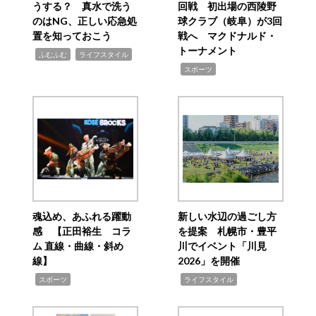
うする？ 真水で洗う
回戦 初出場の西陵野
のはNG、正しい応急処
球クラブ（岐阜）が3回
置を知っておこう
戦へ マクドナルド・
トーナメント
,
,
ふむふむ
ライフスタイル
,
スポーツ
魂込め、あふれる躍動
新しい水辺の過ごし方
感 【正田裕生 コラ
を提案 札幌市・豊平
ム 直線・曲線・斜め
川でイベント「川見
線】
2026」を開催
,
,
スポーツ
ライフスタイル