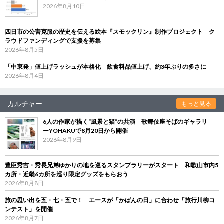
2026年8月10日
四日市の公害克服の歴史を伝える絵本『スモックリン』制作プロジェクト ク
ラウドファンディングで支援を募集
2026年8月5日
「中東発」値上げラッシュが本格化 飲食料品値上げ、約3年ぶりの多さに
2026年8月4日
カルチャー
もっと見る
6人の作家が描く“風景と猫”の共演 歌舞伎座そばのギャラリ
ーYOHAKUで8月20日から開催
2026年8月9日
豊臣秀吉・秀長兄弟ゆかりの地を巡るスタンプラリーがスタート 和歌山市内5
カ所・近畿6カ所を巡り限定グッズをもらおう
2026年8月8日
旅の思い出を五・七・五で！ エースが「かばんの日」に合わせ「旅行川柳コ
ンテスト」を開催
2026年8月7日