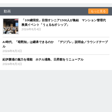
動画
もっと見る
「100歳現役」目指すシニア1500人が集結 マンション管理代
務員イベント「うぇるねすシップ」
2026年8月4日
AI時代、「暗黙知」は継承できるのか 「デジブレ」説明会／ラウンドテーブ
ル
2026年8月3日
紀伊勝浦の魅力を堪能 ホテル浦島、日昇館をリニューアル
2026年8月3日