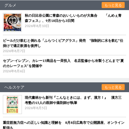
グルメ
もっと見る
秋の日比谷公園に青森のおいしいものが大集合 「んめぇ青
森フェス」、9月18日から3日間
2026年8月10日
ビールだけ飲むと倒れる「ふらつくビアグラス」発売 “強制的に水を飲む”仕
掛けで適正飲酒を後押し
2026年8月7日
セブン‐イレブン、カレー15商品を一斉投入 名店監修から冷製うどんまで“夏
のカレーフェス”を開催中
2026年8月6日
ヘルスケア
もっと見る
現代書林から新刊『こんなときには、まず、漢方！』 漢方三
考塾の15人の医師や薬剤師が執筆
2026年8月5日
重症筋無力症への正しい知識と理解を 8月8日広島市で公開講座、オンライン
配信も