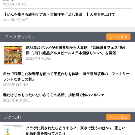
2026年7月31日
【がんを生きる緩和ケア医・大橋洋平「足し算命」】天空を見上げて
2026年7月28日
フェスティバル
もっと見る
絶品屋台グルメが全国各地から大集結 “庶民派食フェス”第4
回「川口×絶品グルメビール＆日本酒祭り2026」を開催
2026年4月15日
自分で収穫した秋野菜を使って芋煮作りを体験 埼玉県加須市の「ファミリー
ランドむさしの村」
2025年11月4日
春だけじゃもったいないさくらの名所、加治川で秋のマルシェ
2025年10月23日
ふむふむ
もっと見る
クラゲに刺されたらどうする？ 真水で洗うのはNG、正しい
応急処置を知っておこう