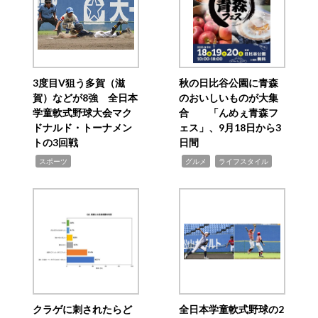
3度目V狙う多賀（滋
秋の日比谷公園に青森
賀）などが8強 全日本
のおいしいものが大集
学童軟式野球大会マク
合 「んめぇ青森フ
ドナルド・トーナメン
ェス」、9月18日から3
トの3回戦
日間
,
,
,
スポーツ
グルメ
ライフスタイル
クラゲに刺されたらど
全日本学童軟式野球の2