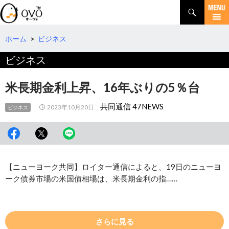
検
索
コ
ン
テ
ホーム
>
ビジネス
ン
ビジネス
ツ
へ
移
米長期金利上昇、16年ぶりの5％台
動
共同通信 47NEWS
2023年10月20日
ビジネス
【ニューヨーク共同】ロイター通信によると、19日のニューヨ
ーク債券市場の米国債相場は、米長期金利の指……
さらに見る