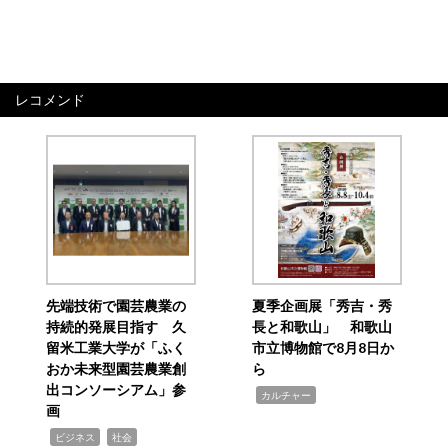
レコメンド
先端技術で園芸農業の
夏季企画展「秀吉・秀
持続的発展目指す 久
長と和歌山」 和歌山
留米工業大学が「ふく
市立博物館で8月8日か
おか未来型園芸農業創
ら
出コンソーシアム」参
,
カルチャー
画
,
,
ビジネス
社会