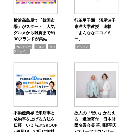
横浜高島屋で「韓国市
行革甲子園 沼尾波子
場」がスタート 人気
東洋大学教授 連載
グルメから雑貨まで約
「よんななエコノミ
30ブランドが集結
ー」
,
,
,
,
カルチャー
グルメ
ライ
ビジネス
フスタイル
不動産業界で来店率と
故人の「想い」かなえ
成約率を上げる方法を
る 遺贈寄付 日本財
伝授 いえらぶGROUP
団名誉会長 笹川陽平氏
が8月18、20日に無料
×フリーアナウンサー