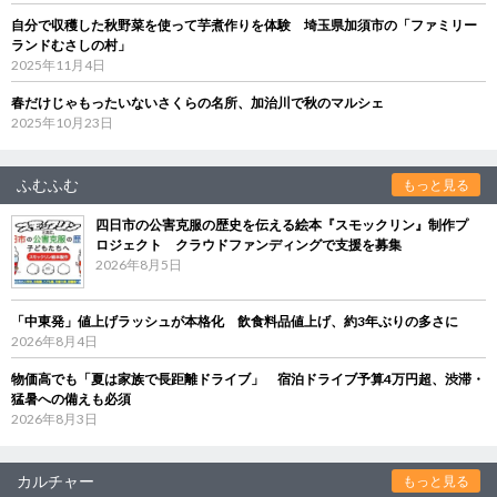
自分で収穫した秋野菜を使って芋煮作りを体験 埼玉県加須市の「ファミリー
ランドむさしの村」
2025年11月4日
春だけじゃもったいないさくらの名所、加治川で秋のマルシェ
2025年10月23日
ふむふむ
もっと見る
四日市の公害克服の歴史を伝える絵本『スモックリン』制作プ
ロジェクト クラウドファンディングで支援を募集
2026年8月5日
「中東発」値上げラッシュが本格化 飲食料品値上げ、約3年ぶりの多さに
2026年8月4日
物価高でも「夏は家族で長距離ドライブ」 宿泊ドライブ予算4万円超、渋滞・
猛暑への備えも必須
2026年8月3日
カルチャー
もっと見る