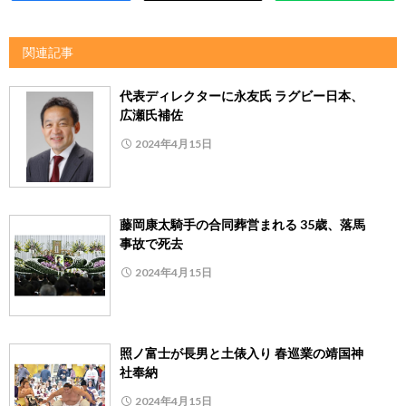
関連記事
代表ディレクターに永友氏 ラグビー日本、
広瀬氏補佐
2024年4月15日
藤岡康太騎手の合同葬営まれる 35歳、落馬
事故で死去
2024年4月15日
照ノ富士が長男と土俵入り 春巡業の靖国神
社奉納
2024年4月15日