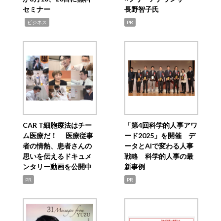
セミナー
長野智子氏
,
ビジネス
PR
CAR T細胞療法はチー
「第4回科学的人事アワ
ム医療だ！ 医療従事
ード2025」を開催 デ
者の情熱、患者さんの
ータとAIで変わる人事
思いを伝えるドキュメ
戦略 科学的人事の最
ンタリー動画を公開中
新事例
PR
PR