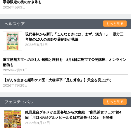
季節限定の桃のかき氷も
2026年8月3日
ヘルスケア
もっと見る
現代書林から新刊『こんなときには、まず、漢方！』 漢方三
考塾の15人の医師や薬剤師が執筆
2026年8月5日
重症筋無力症への正しい知識と理解を 8月8日広島市で公開講座、オンライン
配信も
2026年7月31日
【がんを生きる緩和ケア医・大橋洋平「足し算命」】天空を見上げて
2026年7月28日
フェスティバル
もっと見る
絶品屋台グルメが全国各地から大集結 “庶民派食フェス”第4
回「川口×絶品グルメビール＆日本酒祭り2026」を開催
2026年4月15日