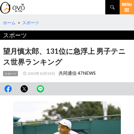
検
索
コ
ン
テ
ホーム
>
スポーツ
ン
スポーツ
ツ
へ
移
望月慎太郎、131位に急浮上 男子テニ
動
ス世界ランキング
共同通信 47NEWS
2023年10月23日
スポーツ