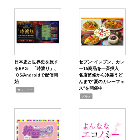
日本史と世界史を旅す
セブン‐イレブン、カレ
るRPG 「時渡り」、
ー15商品を一斉投入
iOS/Androidで配信開
名店監修から冷製うど
始
んまで“夏のカレーフェ
ス”を開催中
,
カルチャー
,
グルメ