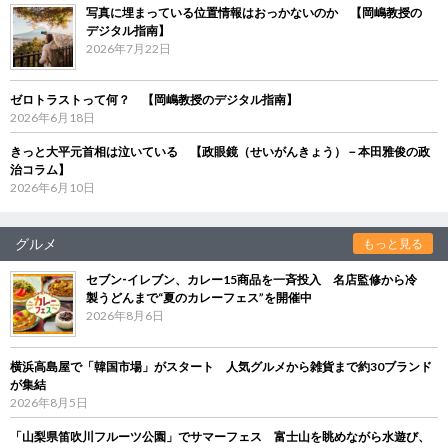
写真に埋まっている位置情報はおっかないのか 【岡嶋教授の
デジタル指南】
2026年7月22日
ゼロトラストって何？ 【岡嶋教授のデジタル指南】
2026年6月18日
きっと大平元首相は泣いている 【政眼鏡（せいがんきょう）－本田雅俊の政
治コラム】
2026年6月10日
グルメ
もっと見る
セブン‐イレブン、カレー15商品を一斉投入 名店監修から冷
製うどんまで“夏のカレーフェス”を開催中
2026年8月6日
横浜高島屋で「韓国市場」がスタート 人気グルメから雑貨まで約30ブランド
が集結
2026年8月5日
「山梨県笛吹川フルーツ公園」でサマーフェス 富士山を眺めながら水遊び、