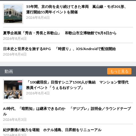
55年間、京の街を走り続けてきた車両 嵐山線・モボ301形、
運行開始55周年イベントを開催
2026年8月6日
夏季企画展「秀吉・秀長と和歌山」 和歌山市立博物館で8月8日から
2026年8月6日
日本史と世界史を旅するRPG 「時渡り」、iOS/Androidで配信開始
2026年8月6日
動画
もっと見る
「100歳現役」目指すシニア1500人が集結 マンション管理代
務員イベント「うぇるねすシップ」
2026年8月4日
AI時代、「暗黙知」は継承できるのか 「デジブレ」説明会／ラウンドテーブ
ル
2026年8月3日
紀伊勝浦の魅力を堪能 ホテル浦島、日昇館をリニューアル
2026年8月3日