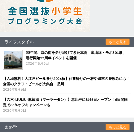
ライフスタイル
もっと見る
55年間、京の街を走り続けてきた車両 嵐山線・モボ301形、
運行開始55周年イベントを開催
2026年8月6日
【入場無料！大江戸ビール祭り2026秋】仕事帰りの一杯や週末の昼飲みにも！
全国のクラフトビールが大集合｜品川
2026年8月6日
【六六-LIULIU-麻辣湯（マーラータン）】恵比寿に8月6日オープン！6日間限
定で66％オフキャンペーンも
2026年8月5日
まめ学
もっと見る