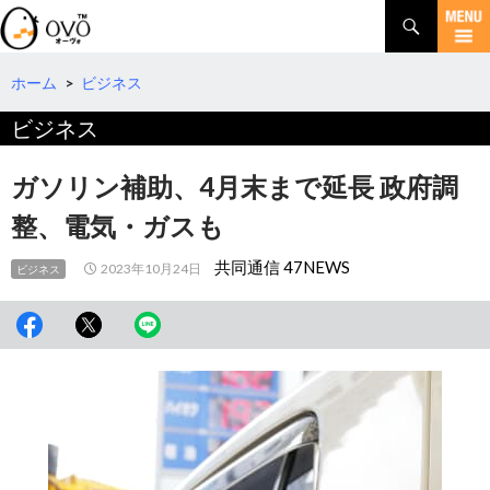
検
索
コ
ン
テ
ホーム
>
ビジネス
ン
ビジネス
ツ
へ
移
ガソリン補助、4月末まで延長 政府調
動
整、電気・ガスも
共同通信 47NEWS
2023年10月24日
ビジネス