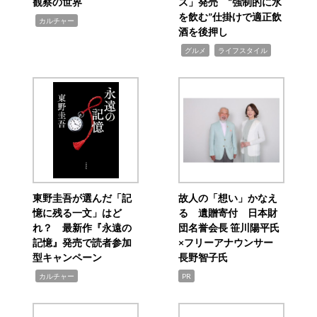
観察の世界
ス」発売 “強制的に水
を飲む”仕掛けで適正飲
,
カルチャー
酒を後押し
,
,
グルメ
ライフスタイル
東野圭吾が選んだ「記
故人の「想い」かなえ
憶に残る一文」はど
る 遺贈寄付 日本財
れ？ 最新作『永遠の
団名誉会長 笹川陽平氏
記憶』発売で読者参加
×フリーアナウンサー
型キャンペーン
長野智子氏
,
カルチャー
PR