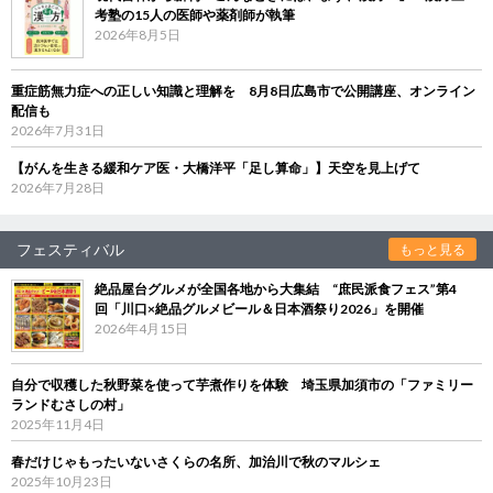
考塾の15人の医師や薬剤師が執筆
2026年8月5日
重症筋無力症への正しい知識と理解を 8月8日広島市で公開講座、オンライン
配信も
2026年7月31日
【がんを生きる緩和ケア医・大橋洋平「足し算命」】天空を見上げて
2026年7月28日
フェスティバル
もっと見る
絶品屋台グルメが全国各地から大集結 “庶民派食フェス”第4
回「川口×絶品グルメビール＆日本酒祭り2026」を開催
2026年4月15日
自分で収穫した秋野菜を使って芋煮作りを体験 埼玉県加須市の「ファミリー
ランドむさしの村」
2025年11月4日
春だけじゃもったいないさくらの名所、加治川で秋のマルシェ
2025年10月23日