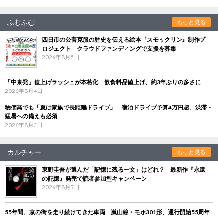
ふむふむ
もっと見る
四日市の公害克服の歴史を伝える絵本『スモックリン』制作プ
ロジェクト クラウドファンディングで支援を募集
2026年8月5日
「中東発」値上げラッシュが本格化 飲食料品値上げ、約3年ぶりの多さに
2026年8月4日
物価高でも「夏は家族で長距離ドライブ」 宿泊ドライブ予算4万円超、渋滞・
猛暑への備えも必須
2026年8月3日
カルチャー
もっと見る
東野圭吾が選んだ「記憶に残る一文」はどれ？ 最新作『永遠
の記憶』発売で読者参加型キャンペーン
2026年8月7日
55年間、京の街を走り続けてきた車両 嵐山線・モボ301形、運行開始55周年