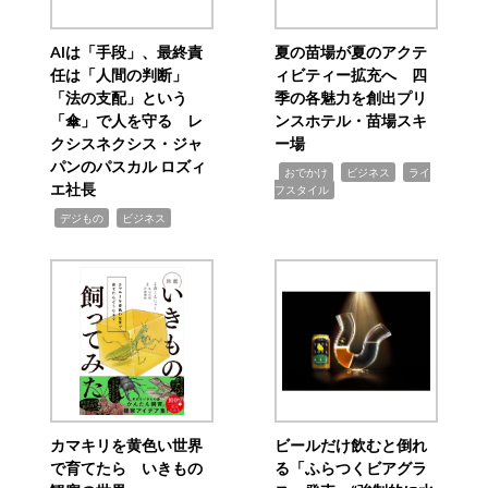
AIは「手段」、最終責
夏の苗場が夏のアクテ
任は「人間の判断」
ィビティー拡充へ 四
「法の支配」という
季の各魅力を創出プリ
「傘」で人を守る レ
ンスホテル・苗場スキ
クシスネクシス・ジャ
ー場
パンのパスカル ロズィ
,
,
,
おでかけ
ビジネス
ライ
エ社長
フスタイル
,
,
デジもの
ビジネス
カマキリを黄色い世界
ビールだけ飲むと倒れ
で育てたら いきもの
る「ふらつくビアグラ