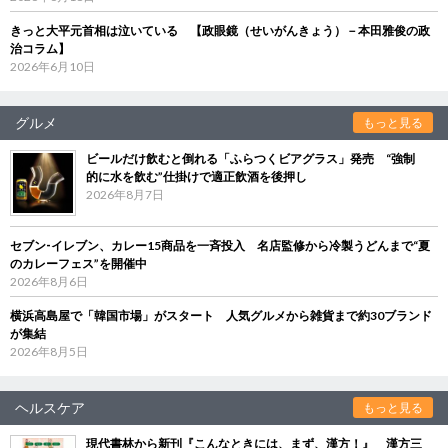
きっと大平元首相は泣いている 【政眼鏡（せいがんきょう）－本田雅俊の政
治コラム】
2026年6月10日
グルメ
もっと見る
ビールだけ飲むと倒れる「ふらつくビアグラス」発売 “強制
的に水を飲む”仕掛けで適正飲酒を後押し
2026年8月7日
セブン‐イレブン、カレー15商品を一斉投入 名店監修から冷製うどんまで“夏
のカレーフェス”を開催中
2026年8月6日
横浜高島屋で「韓国市場」がスタート 人気グルメから雑貨まで約30ブランド
が集結
2026年8月5日
ヘルスケア
もっと見る
現代書林から新刊『こんなときには、まず、漢方！』 漢方三