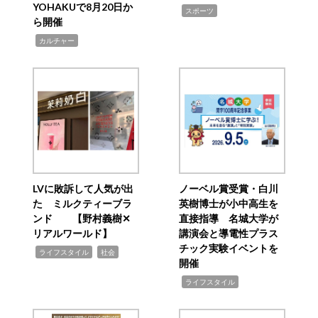
YOHAKUで8月20日か
,
スポーツ
ら開催
,
カルチャー
LVに敗訴して人気が出
ノーベル賞受賞・白川
た ミルクティーブラ
英樹博士が小中高生を
ンド 【野村義樹✕
直接指導 名城大学が
リアルワールド】
講演会と導電性プラス
チック実験イベントを
,
,
ライフスタイル
社会
開催
,
ライフスタイル