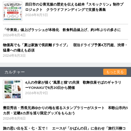
四日市の公害克服の歴史を伝える絵本『スモックリン』制作プ
ロジェクト クラウドファンディングで支援を募集
2026年8月5日
「中東発」値上げラッシュが本格化 飲食料品値上げ、約3年ぶりの多さに
2026年8月4日
物価高でも「夏は家族で長距離ドライブ」 宿泊ドライブ予算4万円超、渋滞・
猛暑への備えも必須
2026年8月3日
カルチャー
もっと見る
6人の作家が描く“風景と猫”の共演 歌舞伎座そばのギャラリ
ーYOHAKUで8月20日から開催
2026年8月9日
豊臣秀吉・秀長兄弟ゆかりの地を巡るスタンプラリーがスタート 和歌山市内5
カ所・近畿6カ所を巡り限定グッズをもらおう
2026年8月8日
旅の思い出を五・七・五で！ エースが「かばんの日」に合わせ「旅行川柳コ