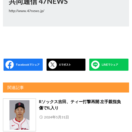
共同通信 47NEWS
http://www.47news.jp/
関連記事
Rソックス吉田、ティー打撃再開 左手親指負
傷でIL入り
2024年5月31日