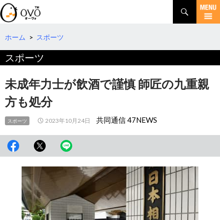
検
索
コ
ン
テ
ホーム
>
スポーツ
ン
スポーツ
ツ
へ
移
未成年力士が飲酒で謹慎 師匠の九重親
動
方も処分
共同通信 47NEWS
2023年10月24日
スポーツ