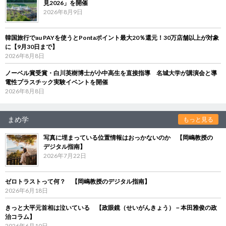
見2026」を開催
2026年8月9日
韓国旅行でau PAYを使うとPontaポイント最大20％還元！30万店舗以上が対象
に【9月30日まで】
2026年8月8日
ノーベル賞受賞・白川英樹博士が小中高生を直接指導 名城大学が講演会と導
電性プラスチック実験イベントを開催
2026年8月8日
まめ学
もっと見る
写真に埋まっている位置情報はおっかないのか 【岡嶋教授の
デジタル指南】
2026年7月22日
ゼロトラストって何？ 【岡嶋教授のデジタル指南】
2026年6月18日
きっと大平元首相は泣いている 【政眼鏡（せいがんきょう）－本田雅俊の政
治コラム】
2026年6月10日