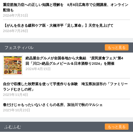
重症筋無力症への正しい知識と理解を 8月8日広島市で公開講座、オンライン
配信も
2026年7月31日
【がんを生きる緩和ケア医・大橋洋平「足し算命」】天空を見上げて
2026年7月28日
フェスティバル
もっと見る
絶品屋台グルメが全国各地から大集結 “庶民派食フェス”第4
回「川口×絶品グルメビール＆日本酒祭り2026」を開催
2026年4月15日
自分で収穫した秋野菜を使って芋煮作りを体験 埼玉県加須市の「ファミリー
ランドむさしの村」
2025年11月4日
春だけじゃもったいないさくらの名所、加治川で秋のマルシェ
2025年10月23日
ふむふむ
もっと見る