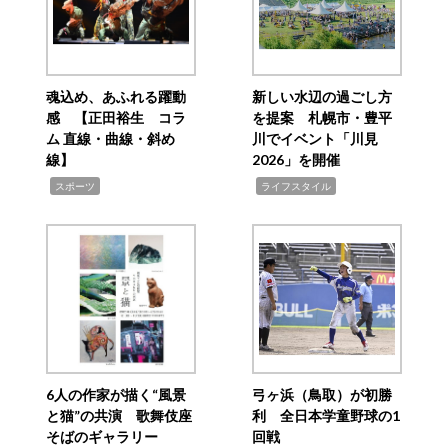
魂込め、あふれる躍動
新しい水辺の過ごし方
感 【正田裕生 コラ
を提案 札幌市・豊平
ム 直線・曲線・斜め
川でイベント「川見
線】
2026」を開催
,
,
スポーツ
ライフスタイル
6人の作家が描く“風景
弓ヶ浜（鳥取）が初勝
と猫”の共演 歌舞伎座
利 全日本学童野球の1
そばのギャラリー
回戦