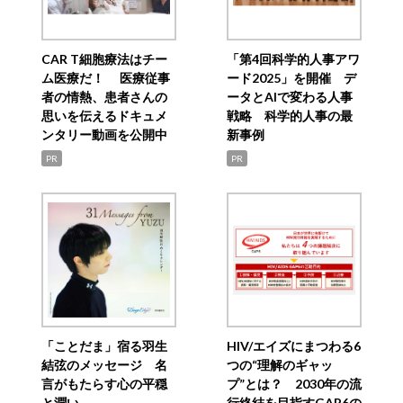
CAR T細胞療法はチー
「第4回科学的人事アワ
ム医療だ！ 医療従事
ード2025」を開催 デ
者の情熱、患者さんの
ータとAIで変わる人事
思いを伝えるドキュメ
戦略 科学的人事の最
ンタリー動画を公開中
新事例
PR
PR
「ことだま」宿る羽生
HIV/エイズにまつわる6
結弦のメッセージ 名
つの“理解のギャッ
言がもたらす心の平穏
プ”とは？ 2030年の流
と潤い
行終結を目指すGAP6の