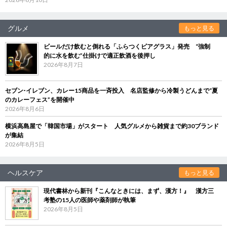
グルメ
もっと見る
ビールだけ飲むと倒れる「ふらつくビアグラス」発売 “強制
的に水を飲む”仕掛けで適正飲酒を後押し
2026年8月7日
セブン‐イレブン、カレー15商品を一斉投入 名店監修から冷製うどんまで“夏
のカレーフェス”を開催中
2026年8月6日
横浜高島屋で「韓国市場」がスタート 人気グルメから雑貨まで約30ブランド
が集結
2026年8月5日
ヘルスケア
もっと見る
現代書林から新刊『こんなときには、まず、漢方！』 漢方三
考塾の15人の医師や薬剤師が執筆
2026年8月5日