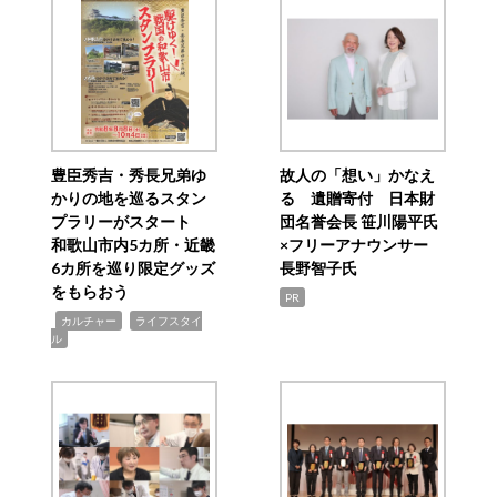
豊臣秀吉・秀長兄弟ゆ
故人の「想い」かなえ
かりの地を巡るスタン
る 遺贈寄付 日本財
プラリーがスタート
団名誉会長 笹川陽平氏
和歌山市内5カ所・近畿
×フリーアナウンサー
6カ所を巡り限定グッズ
長野智子氏
をもらおう
PR
,
,
カルチャー
ライフスタイ
ル