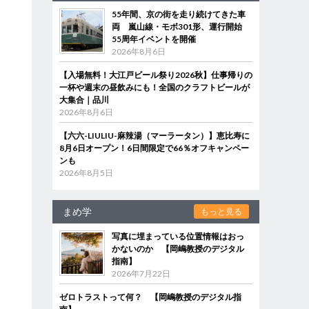
55年間、京の街を走り続けてきた車
両 嵐山線・モボ301形、運行開始
55周年イベントを開催
2026年8月6日
【入場無料！大江戸ビール祭り2026秋】仕事帰りの
一杯や週末の昼飲みにも！全国のクラフトビールが
大集合｜品川
2026年8月6日
【六六-LIULIU-麻辣湯（マーラータン）】恵比寿に
8月6日オープン！6日間限定で66％オフキャンペー
ンも
2026年8月5日
まめ学
もっと見る
写真に埋まっている位置情報はおっ
かないのか 【岡嶋教授のデジタル
指南】
2026年7月22日
ゼロトラストって何？ 【岡嶋教授のデジタル指