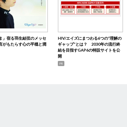
ま」宿る羽生結弦のメッセ
HIV/エイズにまつわる6つの“理解の
言がもたらす心の平穏と潤
ギャップ”とは？ 2030年の流行終
結を目指すGAP6の特設サイトを公
開
PR