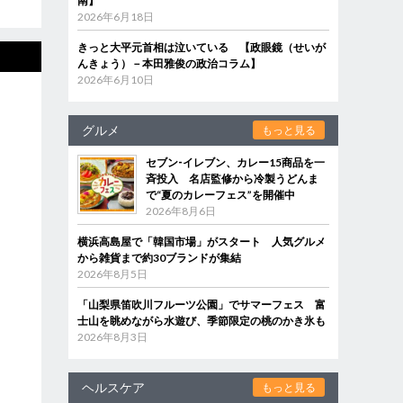
南】
2026年6月18日
きっと大平元首相は泣いている 【政眼鏡（せいが
んきょう）－本田雅俊の政治コラム】
2026年6月10日
グルメ
もっと見る
セブン‐イレブン、カレー15商品を一
斉投入 名店監修から冷製うどんま
で“夏のカレーフェス”を開催中
2026年8月6日
横浜高島屋で「韓国市場」がスタート 人気グルメ
から雑貨まで約30ブランドが集結
2026年8月5日
「山梨県笛吹川フルーツ公園」でサマーフェス 富
士山を眺めながら水遊び、季節限定の桃のかき氷も
2026年8月3日
ヘルスケア
もっと見る