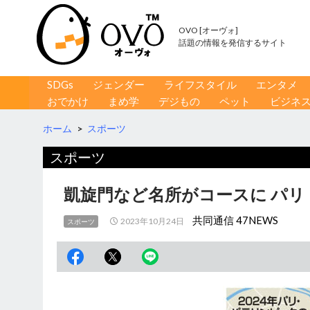
OVO [オーヴォ]
話題の情報を発信するサイト
コンテンツへ移動
検
SDGs
ジェンダー
ライフスタイル
エンタメ
索
おでかけ
まめ学
デジもの
ペット
ビジネ
ホーム
>
スポーツ
スポーツ
凱旋門など名所がコースに パ
共同通信 47NEWS
2023年10月24日
スポーツ