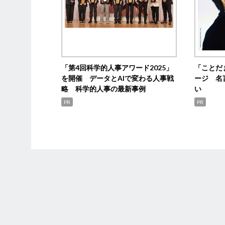
「第4回科学的人事アワード2025」
「ことだ
を開催 データとAIで変わる人事戦
ージ 名
略 科学的人事の最新事例
い
PR
PR