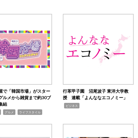
屋で「韓国市場」がスター
行革甲子園 沼尾波子 東洋大学教
グルメから雑貨まで約30ブ
授 連載「よんななエコノミー」
集結
,
ビジネス
,
,
グルメ
ライフスタイル