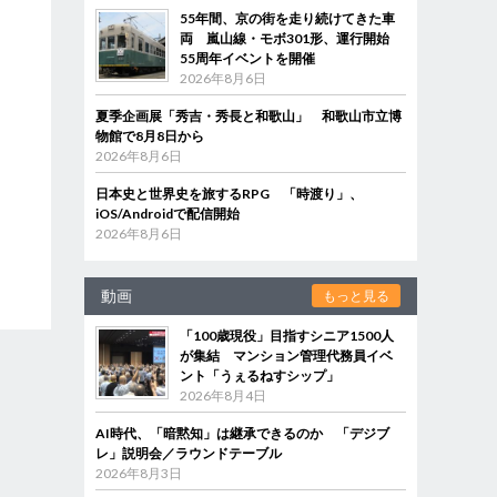
55年間、京の街を走り続けてきた車
両 嵐山線・モボ301形、運行開始
55周年イベントを開催
2026年8月6日
夏季企画展「秀吉・秀長と和歌山」 和歌山市立博
物館で8月8日から
2026年8月6日
日本史と世界史を旅するRPG 「時渡り」、
iOS/Androidで配信開始
2026年8月6日
動画
もっと見る
「100歳現役」目指すシニア1500人
が集結 マンション管理代務員イベ
ント「うぇるねすシップ」
2026年8月4日
AI時代、「暗黙知」は継承できるのか 「デジブ
レ」説明会／ラウンドテーブル
2026年8月3日