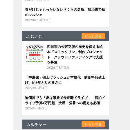
春だけじゃもったいないさくらの名所、加治川で秋
のマルシェ
2025年10月23日
ふむふむ
もっと見る
四日市の公害克服の歴史を伝える絵
本『スモックリン』制作プロジェク
ト クラウドファンディングで支援
を募集
2026年8月5日
「中東発」値上げラッシュが本格化 飲食料品値上
げ、約3年ぶりの多さに
2026年8月4日
物価高でも「夏は家族で長距離ドライブ」 宿泊ド
ライブ予算4万円超、渋滞・猛暑への備えも必須
2026年8月3日
カルチャー
もっと見る