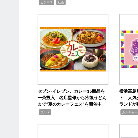
,
,
ビジネス
社会
セブン‐イレブン、カレー15商品を
横浜高島
一斉投入 名店監修から冷製うどん
ト 人気
まで“夏のカレーフェス”を開催中
ランドが
,
,
グルメ
カルチャー