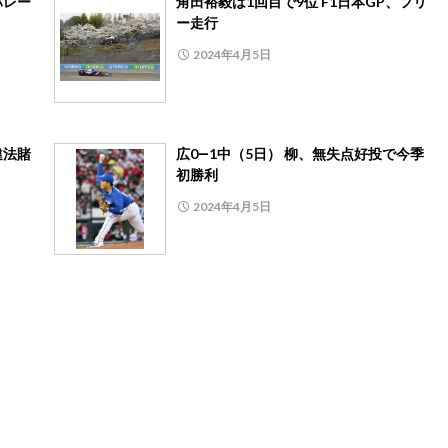
バレー
角田裕毅は1回目で9位 F1日本GP、フリ
ー走行
2024年4月5日
違法賭
広0―1中（5日） 柳、無失点好投で今季
初勝利
2024年4月5日