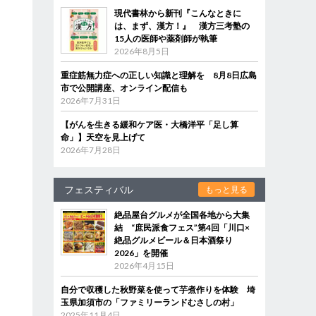
現代書林から新刊『こんなときに
は、まず、漢方！』 漢方三考塾の
15人の医師や薬剤師が執筆
2026年8月5日
重症筋無力症への正しい知識と理解を 8月8日広島
市で公開講座、オンライン配信も
2026年7月31日
【がんを生きる緩和ケア医・大橋洋平「足し算
命」】天空を見上げて
2026年7月28日
フェスティバル
もっと見る
絶品屋台グルメが全国各地から大集
結 “庶民派食フェス”第4回「川口×
絶品グルメビール＆日本酒祭り
2026」を開催
2026年4月15日
自分で収穫した秋野菜を使って芋煮作りを体験 埼
玉県加須市の「ファミリーランドむさしの村」
2025年11月4日