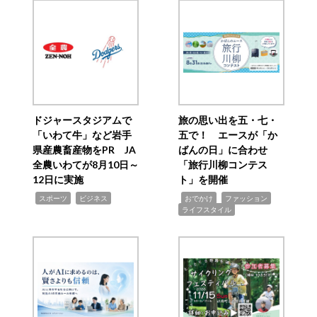
ドジャースタジアムで
旅の思い出を五・七・
「いわて牛」など岩手
五で！ エースが「か
県産農畜産物をPR JA
ばんの日」に合わせ
全農いわてが8月10日～
「旅行川柳コンテス
12日に実施
ト」を開催
,
,
,
,
,
スポーツ
ビジネス
おでかけ
ファッション
ライフスタイル