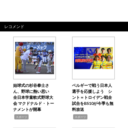
レコメンド
始球式の杉谷拳士さ
ベルギーで戦う日本人
ん、野球に熱い思い
選手を応援しよう シ
全日本学童軟式野球大
ント＝トロイデン戦全
会 マクドナルド・トー
試合をBS10が今季も無
ナメントが開幕
料放送
,
,
スポーツ
スポーツ