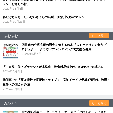
ランドむさしの村」
2025年11月4日
春だけじゃもったいないさくらの名所、加治川で秋のマルシェ
2025年10月23日
ふむふむ
もっと見る
四日市の公害克服の歴史を伝える絵本『スモックリン』制作プ
ロジェクト クラウドファンディングで支援を募集
2026年8月5日
「中東発」値上げラッシュが本格化 飲食料品値上げ、約3年ぶりの多さに
2026年8月4日
物価高でも「夏は家族で長距離ドライブ」 宿泊ドライブ予算4万円超、渋滞・
猛暑への備えも必須
2026年8月3日
カルチャー
もっと見る
旅の思い出を五・七・五で！ エースが「かばんの日」に合わ