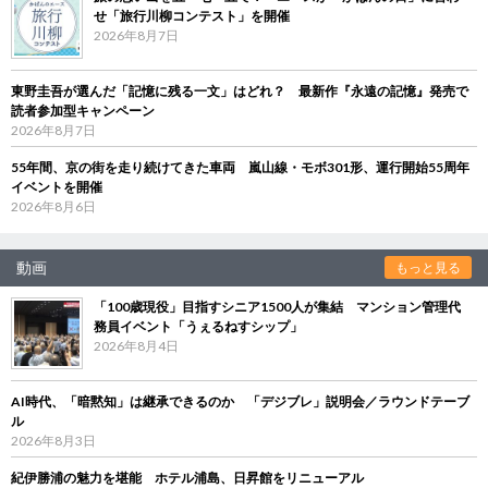
せ「旅行川柳コンテスト」を開催
2026年8月7日
東野圭吾が選んだ「記憶に残る一文」はどれ？ 最新作『永遠の記憶』発売で
読者参加型キャンペーン
2026年8月7日
55年間、京の街を走り続けてきた車両 嵐山線・モボ301形、運行開始55周年
イベントを開催
2026年8月6日
動画
もっと見る
「100歳現役」目指すシニア1500人が集結 マンション管理代
務員イベント「うぇるねすシップ」
2026年8月4日
AI時代、「暗黙知」は継承できるのか 「デジブレ」説明会／ラウンドテーブ
ル
2026年8月3日
紀伊勝浦の魅力を堪能 ホテル浦島、日昇館をリニューアル