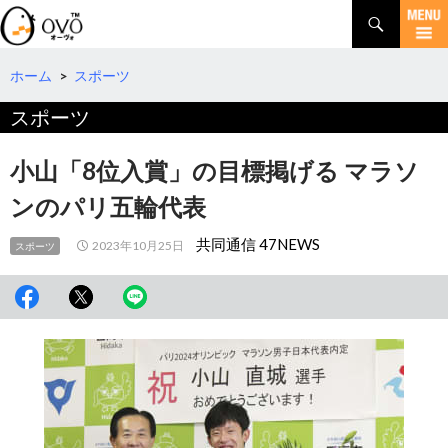
検
索
コ
ン
テ
ホーム
>
スポーツ
ン
スポーツ
ツ
へ
移
小山「8位入賞」の目標掲げる マラソ
動
ンのパリ五輪代表
共同通信 47NEWS
2023年10月25日
スポーツ