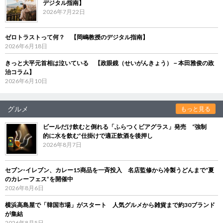
デジタル指南】
2026年7月22日
ゼロトラストって何？ 【岡嶋教授のデジタル指南】
2026年6月18日
きっと大平元首相は泣いている 【政眼鏡（せいがんきょう）－本田雅俊の政
治コラム】
2026年6月10日
グルメ
もっと見る
ビールだけ飲むと倒れる「ふらつくビアグラス」発売 “強制
的に水を飲む”仕掛けで適正飲酒を後押し
2026年8月7日
セブン‐イレブン、カレー15商品を一斉投入 名店監修から冷製うどんまで“夏
のカレーフェス”を開催中
2026年8月6日
横浜高島屋で「韓国市場」がスタート 人気グルメから雑貨まで約30ブランド
が集結
2026年8月5日