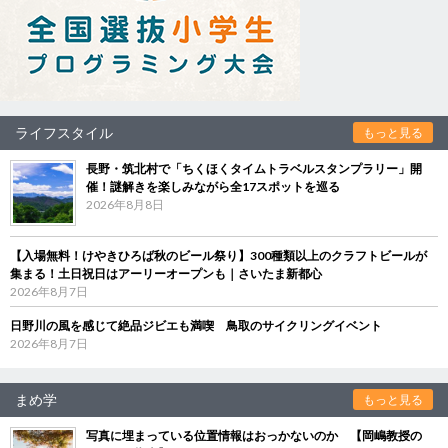
ライフスタイル
もっと見る
長野・筑北村で「ちくほくタイムトラベルスタンプラリー」開
催！謎解きを楽しみながら全17スポットを巡る
2026年8月8日
【入場無料！けやきひろば秋のビール祭り】300種類以上のクラフトビールが
集まる！土日祝日はアーリーオープンも｜さいたま新都心
2026年8月7日
日野川の風を感じて絶品ジビエも満喫 鳥取のサイクリングイベント
2026年8月7日
まめ学
もっと見る
写真に埋まっている位置情報はおっかないのか 【岡嶋教授の