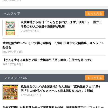
ヘルスケア
もっと見る
現代書林から新刊『こんなときには、まず、漢方！』 漢方三
考塾の15人の医師や薬剤師が執筆
2026年8月5日
重症筋無力症への正しい知識と理解を 8月8日広島市で公開講座、オンライン
配信も
2026年7月31日
【がんを生きる緩和ケア医・大橋洋平「足し算命」】天空を見上げて
2026年7月28日
フェスティバル
もっと見る
絶品屋台グルメが全国各地から大集結 “庶民派食フェス”第4
回「川口×絶品グルメビール＆日本酒祭り2026」を開催
2026年4月15日
自分で収穫した秋野菜を使って芋煮作りを体験 埼玉県加須市の「ファミリー