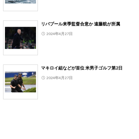
リバプール来季監督合意か 遠藤航が所属
2024年4月27日
マキロイ組などが首位 米男子ゴルフ第2日
2024年4月27日