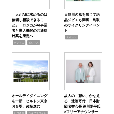
「人がAIに求めるのは
日野川の風を感じて絶
信頼し相談できるこ
品ジビエも満喫 鳥取
と」 ロジカがAI事業
のサイクリングイベン
者と導入機関の共通指
ト
針案を策定へ
,
スポーツ
,
,
デジもの
ビジネス
オールデイダイニング
故人の「想い」かなえ
を一新 ヒルトン東京
る 遺贈寄付 日本財
お台場、改装進む
団名誉会長 笹川陽平氏
×フリーアナウンサー
,
,
ビジネス
ライフスタイル