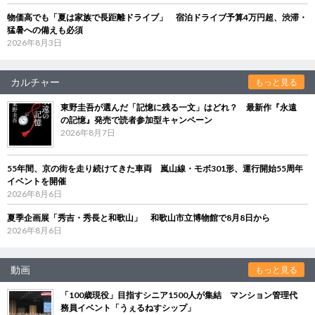
物価高でも「夏は家族で長距離ドライブ」 宿泊ドライブ予算4万円超、渋滞・
猛暑への備えも必須
2026年8月3日
カルチャー
もっと見る
東野圭吾が選んだ「記憶に残る一文」はどれ？ 最新作『永遠
の記憶』発売で読者参加型キャンペーン
2026年8月7日
55年間、京の街を走り続けてきた車両 嵐山線・モボ301形、運行開始55周年
イベントを開催
2026年8月6日
夏季企画展「秀吉・秀長と和歌山」 和歌山市立博物館で8月8日から
2026年8月6日
動画
もっと見る
「100歳現役」目指すシニア1500人が集結 マンション管理代
務員イベント「うぇるねすシップ」