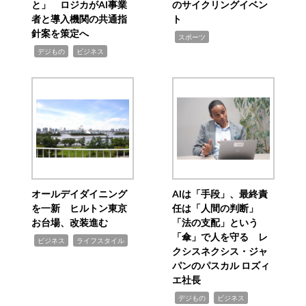
と」 ロジカがAI事業
のサイクリングイベン
者と導入機関の共通指
ト
針案を策定へ
,
スポーツ
,
,
デジもの
ビジネス
オールデイダイニング
AIは「手段」、最終責
を一新 ヒルトン東京
任は「人間の判断」
お台場、改装進む
「法の支配」という
「傘」で人を守る レ
,
,
ビジネス
ライフスタイル
クシスネクシス・ジャ
パンのパスカル ロズィ
エ社長
,
,
デジもの
ビジネス