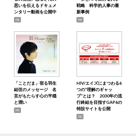
思いを伝えるドキュメ
戦略 科学的人事の最
ンタリー動画を公開中
新事例
PR
PR
「ことだま」宿る羽生
HIV/エイズにまつわる6
結弦のメッセージ 名
つの“理解のギャッ
言がもたらす心の平穏
プ”とは？ 2030年の流
と潤い
行終結を目指すGAP6の
特設サイトを公開
PR
PR