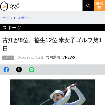
検
索
コ
ン
テ
ホーム
>
スポーツ
ン
スポーツ
ツ
へ
移
古江が8位、笹生12位 米女子ゴルフ第1
動
日
共同通信 47NEWS
2023年10月26日
スポーツ