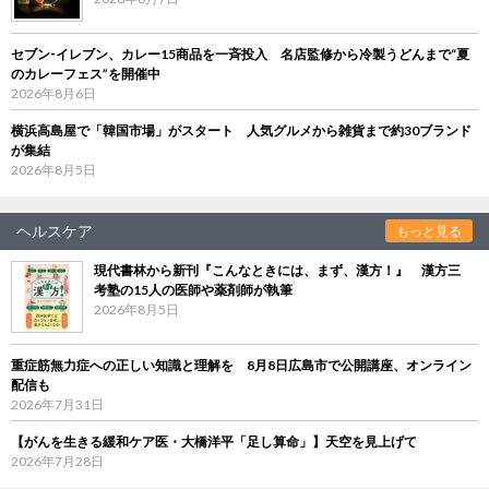
セブン‐イレブン、カレー15商品を一斉投入 名店監修から冷製うどんまで“夏
のカレーフェス”を開催中
2026年8月6日
横浜高島屋で「韓国市場」がスタート 人気グルメから雑貨まで約30ブランド
が集結
2026年8月5日
ヘルスケア
もっと見る
現代書林から新刊『こんなときには、まず、漢方！』 漢方三
考塾の15人の医師や薬剤師が執筆
2026年8月5日
重症筋無力症への正しい知識と理解を 8月8日広島市で公開講座、オンライン
配信も
2026年7月31日
【がんを生きる緩和ケア医・大橋洋平「足し算命」】天空を見上げて
2026年7月28日