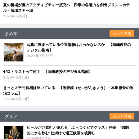
夏の苗場が夏のアクティビティー拡充へ 四季の各魅力を創出プリンスホテ
ル・苗場スキー場
2026年8月7日
まめ学
もっと見る
写真に埋まっている位置情報はおっかないのか 【岡嶋教授の
デジタル指南】
2026年7月22日
ゼロトラストって何？ 【岡嶋教授のデジタル指南】
2026年6月18日
きっと大平元首相は泣いている 【政眼鏡（せいがんきょう）－本田雅俊の政
治コラム】
2026年6月10日
グルメ
もっと見る
ビールだけ飲むと倒れる「ふらつくビアグラス」発売 “強制
的に水を飲む”仕掛けで適正飲酒を後押し
2026年8月7日