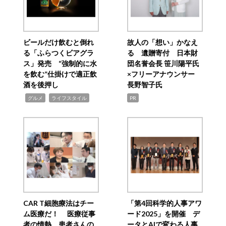
ビールだけ飲むと倒れ
故人の「想い」かなえ
る「ふらつくビアグラ
る 遺贈寄付 日本財
ス」発売 “強制的に水
団名誉会長 笹川陽平氏
を飲む”仕掛けで適正飲
×フリーアナウンサー
酒を後押し
長野智子氏
,
,
グルメ
ライフスタイル
PR
CAR T細胞療法はチー
「第4回科学的人事アワ
ム医療だ！ 医療従事
ード2025」を開催 デ
者の情熱、患者さんの
ータとAIで変わる人事