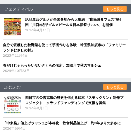
フェスティバル
もっと見る
絶品屋台グルメが全国各地から大集結 “庶民派食フェス”第4
回「川口×絶品グルメビール＆日本酒祭り2026」を開催
2026年4月15日
自分で収穫した秋野菜を使って芋煮作りを体験 埼玉県加須市の「ファミリー
ランドむさしの村」
2025年11月4日
春だけじゃもったいないさくらの名所、加治川で秋のマルシェ
2025年10月23日
ふむふむ
もっと見る
四日市の公害克服の歴史を伝える絵本『スモックリン』制作プ
ロジェクト クラウドファンディングで支援を募集
2026年8月5日
「中東発」値上げラッシュが本格化 飲食料品値上げ、約3年ぶりの多さに
2026年8月4日