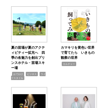
夏の苗場が夏のアクテ
カマキリを黄色い世界
ィビティー拡充へ 四
で育てたら いきもの
季の各魅力を創出プリ
観察の世界
ンスホテル・苗場スキ
,
カルチャー
ー場
,
,
,
おでかけ
ビジネス
ライ
フスタイル