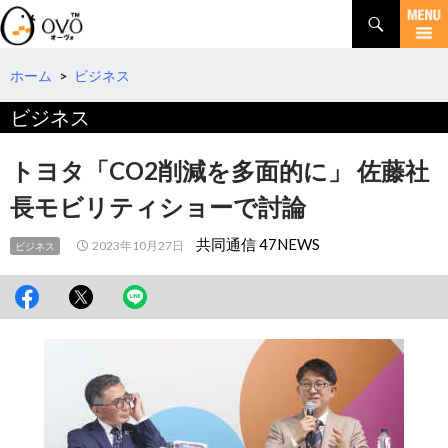
検
索
コ
ン
テ
ホーム
>
ビジネス
ン
ビジネス
ツ
へ
移
トヨタ「CO2削減を多面的に」 佐藤社
動
長モビリティショーで討論
共同通信 47NEWS
2023年10月27日
ビジネス