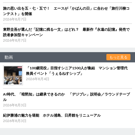
旅の思い出を五・七・五で！ エースが「かばんの日」に合わせ「旅行川柳コ
ンテスト」を開催
2026年8月7日
東野圭吾が選んだ「記憶に残る一文」はどれ？ 最新作『永遠の記憶』発売で
読者参加型キャンペーン
2026年8月7日
動画
もっと見る
「100歳現役」目指すシニア1500人が集結 マンション管理代
務員イベント「うぇるねすシップ」
2026年8月4日
AI時代、「暗黙知」は継承できるのか 「デジブレ」説明会／ラウンドテーブ
ル
2026年8月3日
紀伊勝浦の魅力を堪能 ホテル浦島、日昇館をリニューアル
2026年8月3日