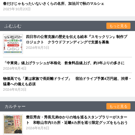
春だけじゃもったいないさくらの名所、加治川で秋のマルシェ
2025年10月23日
ふむふむ
もっと見る
四日市の公害克服の歴史を伝える絵本『スモックリン』制作プ
ロジェクト クラウドファンディングで支援を募集
2026年8月5日
「中東発」値上げラッシュが本格化 飲食料品値上げ、約3年ぶりの多さに
2026年8月4日
物価高でも「夏は家族で長距離ドライブ」 宿泊ドライブ予算4万円超、渋滞・
猛暑への備えも必須
2026年8月3日
カルチャー
もっと見る
豊臣秀吉・秀長兄弟ゆかりの地を巡るスタンプラリーがスター
ト 和歌山市内5カ所・近畿6カ所を巡り限定グッズをもらおう
2026年8月8日