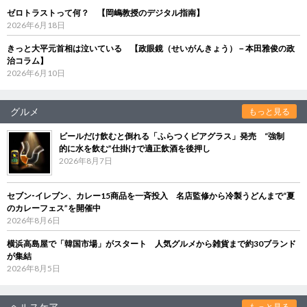
ゼロトラストって何？ 【岡嶋教授のデジタル指南】
2026年6月18日
きっと大平元首相は泣いている 【政眼鏡（せいがんきょう）－本田雅俊の政
治コラム】
2026年6月10日
グルメ
もっと見る
ビールだけ飲むと倒れる「ふらつくビアグラス」発売 “強制
的に水を飲む”仕掛けで適正飲酒を後押し
2026年8月7日
セブン‐イレブン、カレー15商品を一斉投入 名店監修から冷製うどんまで“夏
のカレーフェス”を開催中
2026年8月6日
横浜高島屋で「韓国市場」がスタート 人気グルメから雑貨まで約30ブランド
が集結
2026年8月5日
ヘルスケア
もっと見る