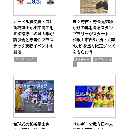
ノーベル賞受賞・白川
豊臣秀吉・秀長兄弟ゆ
英樹博士が小中高生を
かりの地を巡るスタン
直接指導 名城大学が
プラリーがスタート
講演会と導電性プラス
和歌山市内5カ所・近畿
チック実験イベントを
6カ所を巡り限定グッズ
開催
をもらおう
,
,
,
ライフスタイル
カルチャー
ライフスタイ
ル
始球式の杉谷拳士さ
ベルギーで戦う日本人