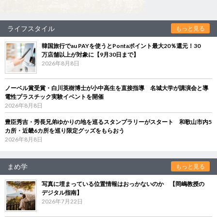
ライフスタイル
もっと見る
韓国旅行でau PAYを使うとPontaポイント最大20％還元！30
万店舗以上が対象に【9月30日まで】
2026年8月8日
ノーベル賞受賞・白川英樹博士が小中高生を直接指導 名城大学が講演会と導
電性プラスチック実験イベントを開催
2026年8月8日
豊臣秀吉・秀長兄弟ゆかりの地を巡るスタンプラリーがスタート 和歌山市内5
カ所・近畿6カ所を巡り限定グッズをもらおう
2026年8月8日
まめ学
もっと見る
写真に埋まっている位置情報はおっかないのか 【岡嶋教授の
デジタル指南】
2026年7月22日