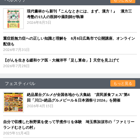
現代書林から新刊『こんなときには、まず、漢方！』 漢方三
考塾の15人の医師や薬剤師が執筆
2026年8月5日
重症筋無力症への正しい知識と理解を 8月8日広島市で公開講座、オンライン
配信も
2026年7月31日
【がんを生きる緩和ケア医・大橋洋平「足し算命」】天空を見上げて
2026年7月28日
フェスティバル
もっと見る
絶品屋台グルメが全国各地から大集結 “庶民派食フェス”第4
回「川口×絶品グルメビール＆日本酒祭り2026」を開催
2026年4月15日
自分で収穫した秋野菜を使って芋煮作りを体験 埼玉県加須市の「ファミリー
ランドむさしの村」
2025年11月4日