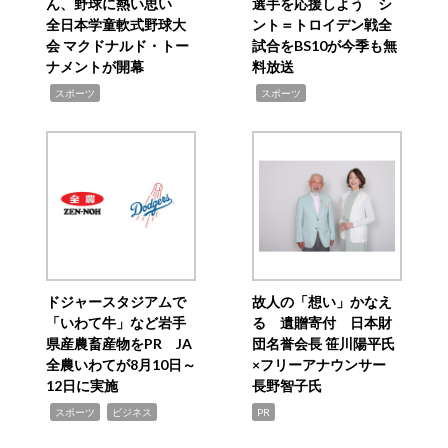
ん、野球に熱い思い
選手を応援しよう シ
全日本学童軟式野球大
ント＝トロイデン戦全
会 マクドナルド・トー
試合をBS10が今季も無
ナメントが開幕
料放送
,
,
スポーツ
スポーツ
ドジャースタジアムで
故人の「想い」かなえ
「いわて牛」など岩手
る 遺贈寄付 日本財
県産農畜産物をPR JA
団名誉会長 笹川陽平氏
全農いわてが8月10日～
×フリーアナウンサー
12日に実施
長野智子氏
,
,
スポーツ
ビジネス
PR