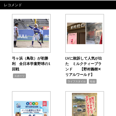
レコメンド
弓ヶ浜（鳥取）が初勝
LVに敗訴して人気が出
利 全日本学童野球の1
た ミルクティーブラ
回戦
ンド 【野村義樹✕
リアルワールド】
,
スポーツ
,
,
ライフスタイル
社会