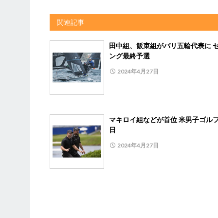
関連記事
田中組、飯束組がパリ五輪代表に 
ング最終予選
2024年4月27日
マキロイ組などが首位 米男子ゴルフ
日
2024年4月27日