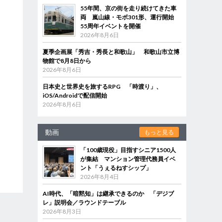
55年間、京の街を走り続けてきた車
両 嵐山線・モボ301形、運行開始
55周年イベントを開催
2026年8月6日
夏季企画展「秀吉・秀長と和歌山」 和歌山市立博
物館で8月8日から
2026年8月6日
日本史と世界史を旅するRPG 「時渡り」、
iOS/Androidで配信開始
2026年8月6日
動画
もっと見る
「100歳現役」目指すシニア1500人
が集結 マンション管理代務員イベ
ント「うぇるねすシップ」
2026年8月4日
AI時代、「暗黙知」は継承できるのか 「デジブ
レ」説明会／ラウンドテーブル
2026年8月3日