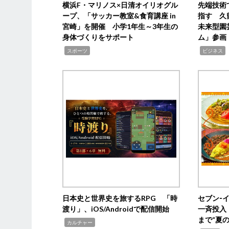
横浜F・マリノス×日清オイリオグル
先端技術
ープ、「サッカー教室&食育講座 in
指す 久
宮崎」を開催 小学1年生～3年生の
未来型園
身体づくりをサポート
ム」参画
,
,
,
スポーツ
ビジネス
日本史と世界史を旅するRPG 「時
セブン‐
渡り」、iOS/Androidで配信開始
一斉投入
まで“夏
,
カルチャー