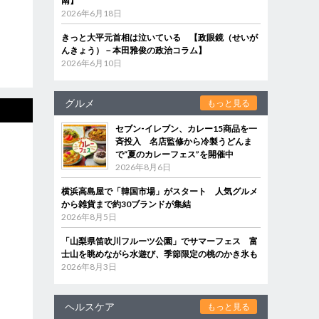
南】
2026年6月18日
きっと大平元首相は泣いている 【政眼鏡（せいが
んきょう）－本田雅俊の政治コラム】
2026年6月10日
グルメ
もっと見る
セブン‐イレブン、カレー15商品を一
斉投入 名店監修から冷製うどんま
で“夏のカレーフェス”を開催中
2026年8月6日
横浜高島屋で「韓国市場」がスタート 人気グルメ
から雑貨まで約30ブランドが集結
2026年8月5日
「山梨県笛吹川フルーツ公園」でサマーフェス 富
士山を眺めながら水遊び、季節限定の桃のかき氷も
2026年8月3日
ヘルスケア
もっと見る