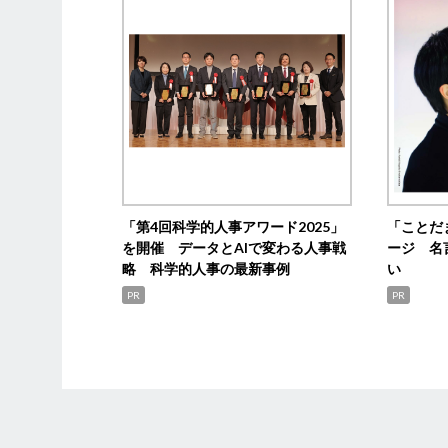
「第4回科学的人事アワード2025」
「ことだ
を開催 データとAIで変わる人事戦
ージ 名
略 科学的人事の最新事例
い
PR
PR