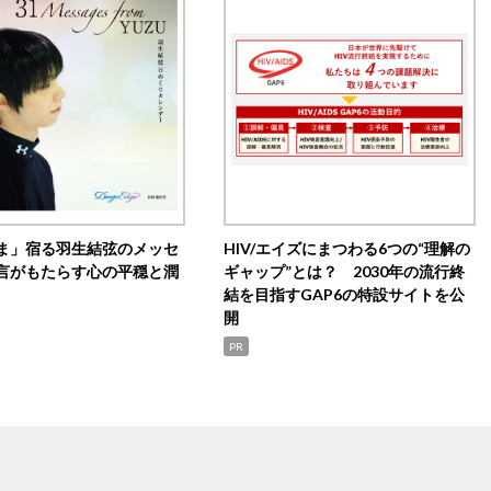
ま」宿る羽生結弦のメッセ
HIV/エイズにまつわる6つの“理解の
言がもたらす心の平穏と潤
ギャップ”とは？ 2030年の流行終
結を目指すGAP6の特設サイトを公
開
PR