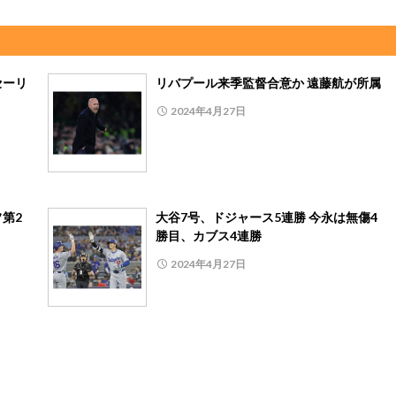
セーリ
リバプール来季監督合意か 遠藤航が所属
2024年4月27日
第2
大谷7号、ドジャース5連勝 今永は無傷4
勝目、カブス4連勝
2024年4月27日