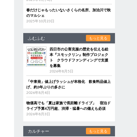
春だけじゃもったいないさくらの名所、加治川で秋
のマルシェ
2025年10月23日
ふむふむ
もっと見る
四日市の公害克服の歴史を伝える絵
本『スモックリン』制作プロジェク
ト クラウドファンディングで支援
を募集
2026年8月5日
「中東発」値上げラッシュが本格化 飲食料品値上
げ、約3年ぶりの多さに
2026年8月4日
物価高でも「夏は家族で長距離ドライブ」 宿泊ド
ライブ予算4万円超、渋滞・猛暑への備えも必須
2026年8月3日
カルチャー
もっと見る