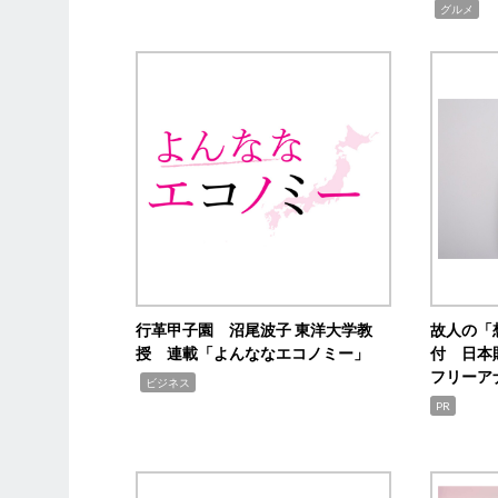
,
グルメ
行革甲子園 沼尾波子 東洋大学教
故人の「
授 連載「よんななエコノミー」
付 日本
フリーア
,
ビジネス
PR