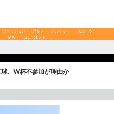
ファッション
グルメ
カルチャー
スポーツ
ス
動画
はばたけラボ
卓球、W杯不参加が理由か