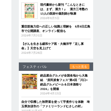
現代書林から新刊『こんなときに
は、まず、漢方！』 漢方三考塾の
15人の医師や薬剤師が執筆
2026年8月5日
重症筋無力症への正しい知識と理解を 8月8日広島
市で公開講座、オンライン配信も
2026年7月31日
【がんを生きる緩和ケア医・大橋洋平「足し算
命」】天空を見上げて
2026年7月28日
フェスティバル
もっと見る
絶品屋台グルメが全国各地から大集
結 “庶民派食フェス”第4回「川口×
絶品グルメビール＆日本酒祭り
2026」を開催
2026年4月15日
自分で収穫した秋野菜を使って芋煮作りを体験 埼
玉県加須市の「ファミリーランドむさしの村」
2025年11月4日