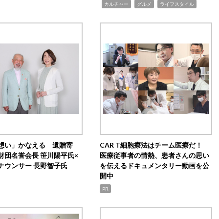
,
,
,
カルチャー
グルメ
ライフスタイル
想い」かなえる 遺贈寄
CAR T細胞療法はチーム医療だ！
財団名誉会長 笹川陽平氏×
医療従事者の情熱、患者さんの思い
ナウンサー 長野智子氏
を伝えるドキュメンタリー動画を公
開中
PR