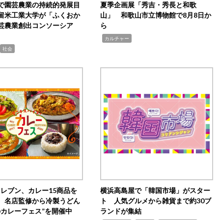
で園芸農業の持続的発展目
夏季企画展「秀吉・秀長と和歌
留米工業大学が「ふくおか
山」 和歌山市立博物館で8月8日か
芸農業創出コンソーシア
ら
,
カルチャー
社会
イレブン、カレー15商品を
横浜高島屋で「韓国市場」がスター
 名店監修から冷製うどん
ト 人気グルメから雑貨まで約30ブ
のカレーフェス”を開催中
ランドが集結