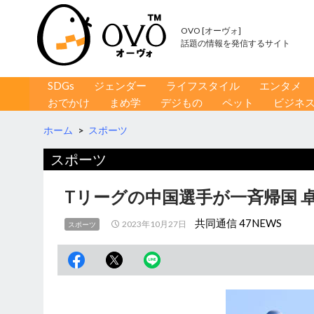
OVO [オーヴォ]
話題の情報を発信するサイト
コンテンツへ移動
検
SDGs
ジェンダー
ライフスタイル
エンタメ
索
おでかけ
まめ学
デジもの
ペット
ビジネ
ホーム
>
スポーツ
スポーツ
Tリーグの中国選手が一斉帰国 
共同通信 47NEWS
2023年10月27日
スポーツ