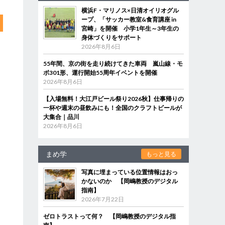
横浜F・マリノス×日清オイリオグル
ープ、「サッカー教室&食育講座 in
宮崎」を開催 小学1年生～3年生の
身体づくりをサポート
2026年8月6日
55年間、京の街を走り続けてきた車両 嵐山線・モ
ボ301形、運行開始55周年イベントを開催
2026年8月6日
【入場無料！大江戸ビール祭り2026秋】仕事帰りの
一杯や週末の昼飲みにも！全国のクラフトビールが
大集合｜品川
2026年8月6日
まめ学
もっと見る
写真に埋まっている位置情報はおっ
かないのか 【岡嶋教授のデジタル
指南】
2026年7月22日
ゼロトラストって何？ 【岡嶋教授のデジタル指