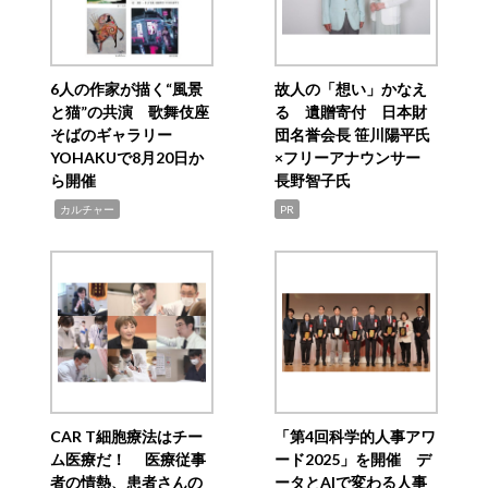
6人の作家が描く“風景
故人の「想い」かなえ
と猫”の共演 歌舞伎座
る 遺贈寄付 日本財
そばのギャラリー
団名誉会長 笹川陽平氏
YOHAKUで8月20日か
×フリーアナウンサー
ら開催
長野智子氏
,
カルチャー
PR
CAR T細胞療法はチー
「第4回科学的人事アワ
ム医療だ！ 医療従事
ード2025」を開催 デ
者の情熱、患者さんの
ータとAIで変わる人事