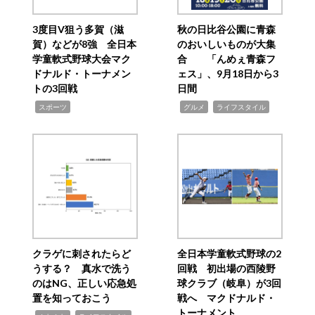
3度目V狙う多賀（滋
秋の日比谷公園に青森
賀）などが8強 全日本
のおいしいものが大集
学童軟式野球大会マク
合 「んめぇ青森フ
ドナルド・トーナメン
ェス」、9月18日から3
トの3回戦
日間
,
,
,
スポーツ
グルメ
ライフスタイル
クラゲに刺されたらど
全日本学童軟式野球の2
うする？ 真水で洗う
回戦 初出場の西陵野
のはNG、正しい応急処
球クラブ（岐阜）が3回
置を知っておこう
戦へ マクドナルド・
トーナメント