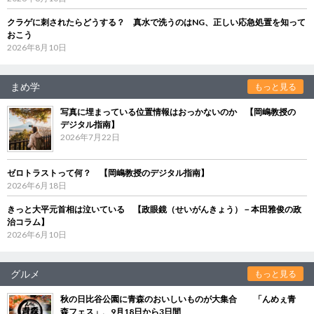
クラゲに刺されたらどうする？ 真水で洗うのはNG、正しい応急処置を知って
おこう
2026年8月10日
まめ学
もっと見る
写真に埋まっている位置情報はおっかないのか 【岡嶋教授の
デジタル指南】
2026年7月22日
ゼロトラストって何？ 【岡嶋教授のデジタル指南】
2026年6月18日
きっと大平元首相は泣いている 【政眼鏡（せいがんきょう）－本田雅俊の政
治コラム】
2026年6月10日
グルメ
もっと見る
秋の日比谷公園に青森のおいしいものが大集合 「んめぇ青
森フェス」、9月18日から3日間