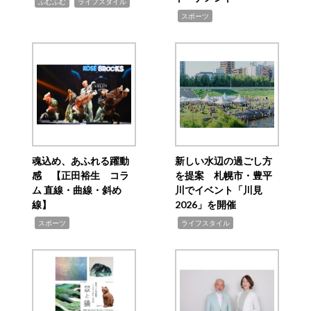
,
,
ふむふむ
ライフスタイル
,
スポーツ
魂込め、あふれる躍動
新しい水辺の過ごし方
感 【正田裕生 コラ
を提案 札幌市・豊平
ム 直線・曲線・斜め
川でイベント「川見
線】
2026」を開催
,
,
スポーツ
ライフスタイル