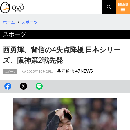
検
索
コ
ン
テ
ホーム
>
スポーツ
ン
スポーツ
ツ
へ
移
西勇輝、背信の4失点降板 日本シリー
動
ズ、阪神第2戦先発
共同通信 47NEWS
2023年10月29日
スポーツ