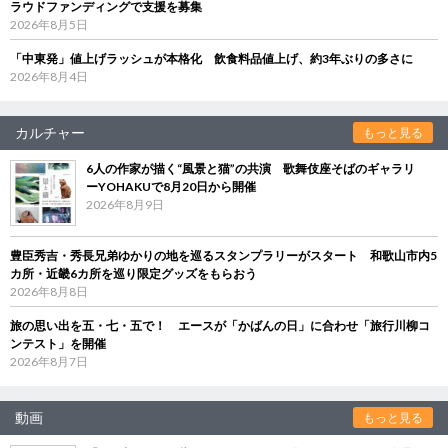
ラウドファンディングで支援を募集
2026年8月5日
「中東発」値上げラッシュが本格化 飲食料品値上げ、約3年ぶりの多さに
2026年8月4日
カルチャー
もっと見る
6人の作家が描く“風景と猫”の共演 歌舞伎座そばのギャラリ
ーYOHAKUで8月20日から開催
2026年8月9日
豊臣秀吉・秀長兄弟ゆかりの地を巡るスタンプラリーがスタート 和歌山市内5
カ所・近畿6カ所を巡り限定グッズをもらおう
2026年8月8日
旅の思い出を五・七・五で！ エースが「かばんの日」に合わせ「旅行川柳コ
ンテスト」を開催
2026年8月7日
動画
もっと見る