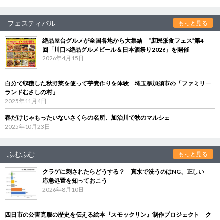
フェスティバル
もっと見る
絶品屋台グルメが全国各地から大集結 “庶民派食フェス”第4
回「川口×絶品グルメビール＆日本酒祭り2026」を開催
2026年4月15日
自分で収穫した秋野菜を使って芋煮作りを体験 埼玉県加須市の「ファミリー
ランドむさしの村」
2025年11月4日
春だけじゃもったいないさくらの名所、加治川で秋のマルシェ
2025年10月23日
ふむふむ
もっと見る
クラゲに刺されたらどうする？ 真水で洗うのはNG、正しい
応急処置を知っておこう
2026年8月10日
四日市の公害克服の歴史を伝える絵本『スモックリン』制作プロジェクト ク