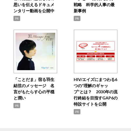
思いを伝えるドキュメ
戦略 科学的人事の最
ンタリー動画を公開中
新事例
PR
PR
「ことだま」宿る羽生
HIV/エイズにまつわる6
結弦のメッセージ 名
つの“理解のギャッ
言がもたらす心の平穏
プ”とは？ 2030年の流
と潤い
行終結を目指すGAP6の
特設サイトを公開
PR
PR