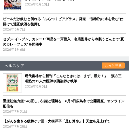
2026年8月10日
ビールだけ飲むと倒れる「ふらつくビアグラス」発売 “強制的に水を飲む”仕
掛けで適正飲酒を後押し
2026年8月7日
セブン‐イレブン、カレー15商品を一斉投入 名店監修から冷製うどんまで“夏
のカレーフェス”を開催中
2026年8月6日
ヘルスケア
もっと見る
現代書林から新刊『こんなときには、まず、漢方！』 漢方三
考塾の15人の医師や薬剤師が執筆
2026年8月5日
重症筋無力症への正しい知識と理解を 8月8日広島市で公開講座、オンライン
配信も
2026年7月31日
【がんを生きる緩和ケア医・大橋洋平「足し算命」】天空を見上げて
2026年7月28日