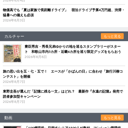
2026年8月4日
物価高でも「夏は家族で長距離ドライブ」 宿泊ドライブ予算4万円超、渋滞・
猛暑への備えも必須
2026年8月3日
カルチャー
もっと見る
豊臣秀吉・秀長兄弟ゆかりの地を巡るスタンプラリーがスター
ト 和歌山市内5カ所・近畿6カ所を巡り限定グッズをもらおう
2026年8月8日
旅の思い出を五・七・五で！ エースが「かばんの日」に合わせ「旅行川柳コ
ンテスト」を開催
2026年8月7日
東野圭吾が選んだ「記憶に残る一文」はどれ？ 最新作『永遠の記憶』発売で
読者参加型キャンペーン
2026年8月7日
動画
もっと見る
「100歳現役」目指すシニア1500人が集結 マンション管理代