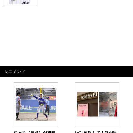
レコメンド
弓ヶ浜（鳥取）が初勝
LVに敗訴して人気が出