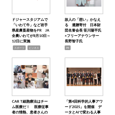
ドジャースタジアムで
故人の「想い」かなえ
「いわて牛」など岩手
る 遺贈寄付 日本財
県産農畜産物をPR JA
団名誉会長 笹川陽平氏
全農いわてが8月10日～
×フリーアナウンサー
12日に実施
長野智子氏
,
,
スポーツ
ビジネス
PR
CAR T細胞療法はチー
「第4回科学的人事アワ
ム医療だ！ 医療従事
ード2025」を開催 デ
者の情熱、患者さんの
ータとAIで変わる人事