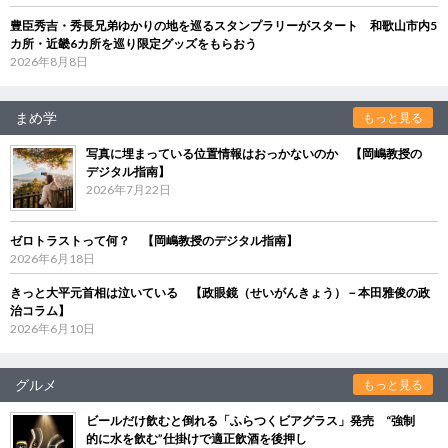
豊臣秀吉・秀長兄弟ゆかりの地を巡るスタンプラリーがスタート 和歌山市内5
カ所・近畿6カ所を巡り限定グッズをもらおう
2026年8月8日
まめ学
もっと見る
写真に埋まっている位置情報はおっかないのか 【岡嶋教授の
デジタル指南】
2026年7月22日
ゼロトラストって何？ 【岡嶋教授のデジタル指南】
2026年6月18日
きっと大平元首相は泣いている 【政眼鏡（せいがんきょう）－本田雅俊の政
治コラム】
2026年6月10日
グルメ
もっと見る
ビールだけ飲むと倒れる「ふらつくビアグラス」発売 “強制
的に水を飲む”仕掛けで適正飲酒を後押し