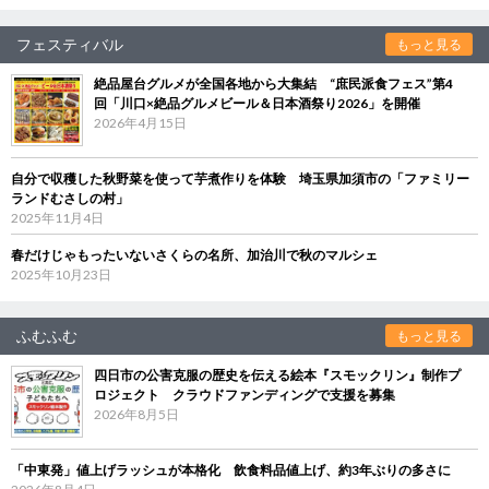
フェスティバル
もっと見る
絶品屋台グルメが全国各地から大集結 “庶民派食フェス”第4
回「川口×絶品グルメビール＆日本酒祭り2026」を開催
2026年4月15日
自分で収穫した秋野菜を使って芋煮作りを体験 埼玉県加須市の「ファミリー
ランドむさしの村」
2025年11月4日
春だけじゃもったいないさくらの名所、加治川で秋のマルシェ
2025年10月23日
ふむふむ
もっと見る
四日市の公害克服の歴史を伝える絵本『スモックリン』制作プ
ロジェクト クラウドファンディングで支援を募集
2026年8月5日
「中東発」値上げラッシュが本格化 飲食料品値上げ、約3年ぶりの多さに