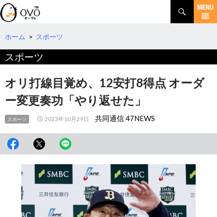
検
索
コ
ン
テ
ホーム
>
スポーツ
ン
スポーツ
ツ
へ
移
オリ打線目覚め、12安打8得点 オーダ
動
ー変更奏功「やり返せた」
共同通信 47NEWS
2023年10月29日
スポーツ