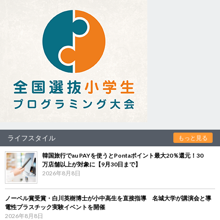
ライフスタイル
もっと見る
韓国旅行でau PAYを使うとPontaポイント最大20％還元！30
万店舗以上が対象に【9月30日まで】
2026年8月8日
ノーベル賞受賞・白川英樹博士が小中高生を直接指導 名城大学が講演会と導
電性プラスチック実験イベントを開催
2026年8月8日