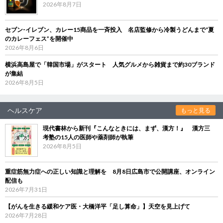
2026年8月7日
セブン‐イレブン、カレー15商品を一斉投入 名店監修から冷製うどんまで“夏
のカレーフェス”を開催中
2026年8月6日
横浜高島屋で「韓国市場」がスタート 人気グルメから雑貨まで約30ブランド
が集結
2026年8月5日
ヘルスケア
もっと見る
現代書林から新刊『こんなときには、まず、漢方！』 漢方三
考塾の15人の医師や薬剤師が執筆
2026年8月5日
重症筋無力症への正しい知識と理解を 8月8日広島市で公開講座、オンライン
配信も
2026年7月31日
【がんを生きる緩和ケア医・大橋洋平「足し算命」】天空を見上げて
2026年7月28日