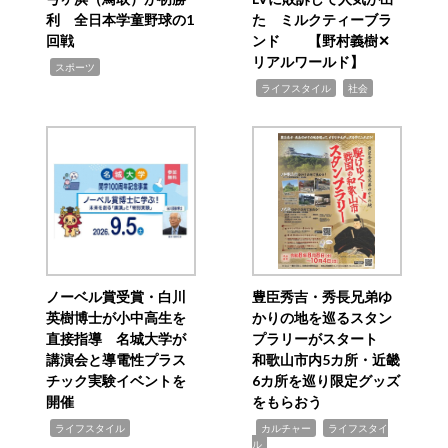
利 全日本学童野球の1
た ミルクティーブラ
回戦
ンド 【野村義樹✕
リアルワールド】
,
スポーツ
,
,
ライフスタイル
社会
ノーベル賞受賞・白川
豊臣秀吉・秀長兄弟ゆ
英樹博士が小中高生を
かりの地を巡るスタン
直接指導 名城大学が
プラリーがスタート
講演会と導電性プラス
和歌山市内5カ所・近畿
チック実験イベントを
6カ所を巡り限定グッズ
開催
をもらおう
,
,
,
ライフスタイル
カルチャー
ライフスタイ
ル