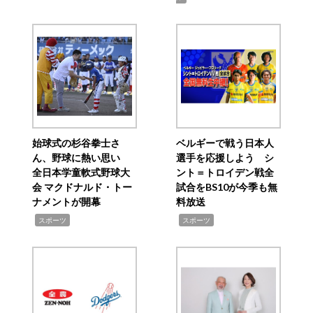
始球式の杉谷拳士さ
ベルギーで戦う日本人
ん、野球に熱い思い
選手を応援しよう シ
全日本学童軟式野球大
ント＝トロイデン戦全
会 マクドナルド・トー
試合をBS10が今季も無
ナメントが開幕
料放送
,
,
スポーツ
スポーツ