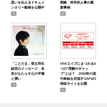
思いを伝えるドキュメ
戦略 科学的人事の最
ンタリー動画を公開中
新事例
PR
PR
「ことだま」宿る羽生
HIV/エイズにまつわる6
結弦のメッセージ 名
つの“理解のギャッ
言がもたらす心の平穏
プ”とは？ 2030年の流
と潤い
行終結を目指すGAP6の
特設サイトを公開
PR
PR