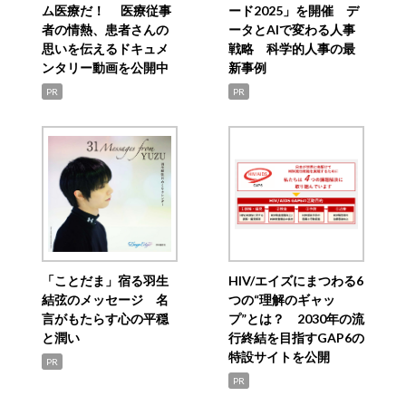
ム医療だ！ 医療従事
ード2025」を開催 デ
者の情熱、患者さんの
ータとAIで変わる人事
思いを伝えるドキュメ
戦略 科学的人事の最
ンタリー動画を公開中
新事例
PR
PR
「ことだま」宿る羽生
HIV/エイズにまつわる6
結弦のメッセージ 名
つの“理解のギャッ
言がもたらす心の平穏
プ”とは？ 2030年の流
と潤い
行終結を目指すGAP6の
特設サイトを公開
PR
PR