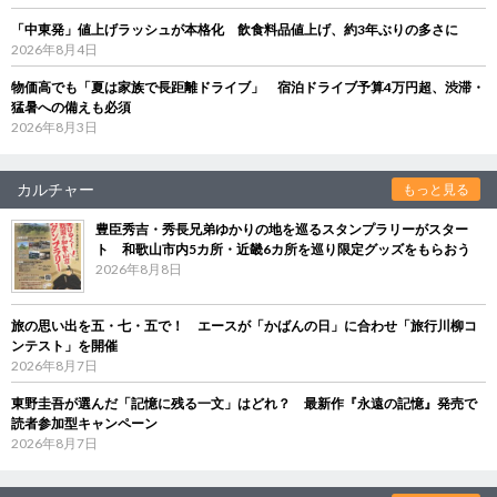
「中東発」値上げラッシュが本格化 飲食料品値上げ、約3年ぶりの多さに
2026年8月4日
物価高でも「夏は家族で長距離ドライブ」 宿泊ドライブ予算4万円超、渋滞・
猛暑への備えも必須
2026年8月3日
カルチャー
もっと見る
豊臣秀吉・秀長兄弟ゆかりの地を巡るスタンプラリーがスター
ト 和歌山市内5カ所・近畿6カ所を巡り限定グッズをもらおう
2026年8月8日
旅の思い出を五・七・五で！ エースが「かばんの日」に合わせ「旅行川柳コ
ンテスト」を開催
2026年8月7日
東野圭吾が選んだ「記憶に残る一文」はどれ？ 最新作『永遠の記憶』発売で
読者参加型キャンペーン
2026年8月7日