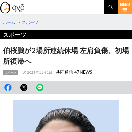
検
索
コ
ン
テ
ホーム
>
スポーツ
ン
スポーツ
ツ
へ
移
伯桜鵬が2場所連続休場 左肩負傷、初場
動
所復帰へ
共同通信 47NEWS
2023年11月1日
スポーツ