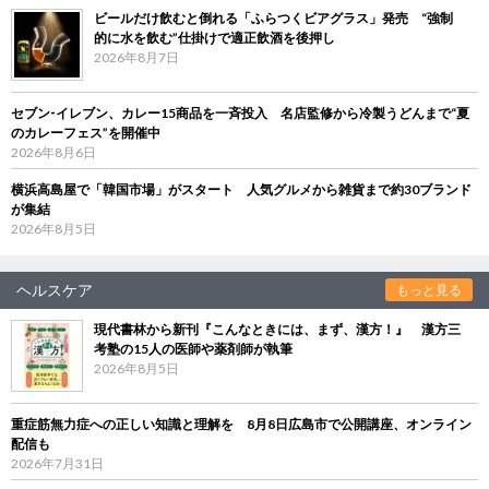
ビールだけ飲むと倒れる「ふらつくビアグラス」発売 “強制
的に水を飲む”仕掛けで適正飲酒を後押し
2026年8月7日
セブン‐イレブン、カレー15商品を一斉投入 名店監修から冷製うどんまで“夏
のカレーフェス”を開催中
2026年8月6日
横浜高島屋で「韓国市場」がスタート 人気グルメから雑貨まで約30ブランド
が集結
2026年8月5日
ヘルスケア
もっと見る
現代書林から新刊『こんなときには、まず、漢方！』 漢方三
考塾の15人の医師や薬剤師が執筆
2026年8月5日
重症筋無力症への正しい知識と理解を 8月8日広島市で公開講座、オンライン
配信も
2026年7月31日