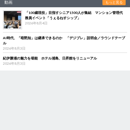
動画
もっと見る
「100歳現役」目指すシニア1500人が集結 マンション管理代
務員イベント「うぇるねすシップ」
2026年8月4日
AI時代、「暗黙知」は継承できるのか 「デジブレ」説明会／ラウンドテーブ
ル
2026年8月3日
紀伊勝浦の魅力を堪能 ホテル浦島、日昇館をリニューアル
2026年8月3日