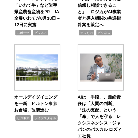
「いわて牛」など岩手
信頼し相談できるこ
県産農畜産物をPR JA
と」 ロジカがAI事業
全農いわてが8月10日～
者と導入機関の共通指
12日に実施
針案を策定へ
,
,
,
,
スポーツ
ビジネス
デジもの
ビジネス
オールデイダイニング
AIは「手段」、最終責
を一新 ヒルトン東京
任は「人間の判断」
お台場、改装進む
「法の支配」という
「傘」で人を守る レ
,
,
ビジネス
ライフスタイル
クシスネクシス・ジャ
パンのパスカル ロズィ
エ社長