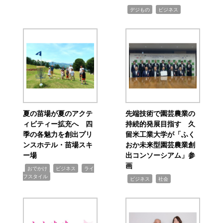
,
,
デジもの
ビジネス
夏の苗場が夏のアクテ
先端技術で園芸農業の
ィビティー拡充へ 四
持続的発展目指す 久
季の各魅力を創出プリ
留米工業大学が「ふく
ンスホテル・苗場スキ
おか未来型園芸農業創
ー場
出コンソーシアム」参
画
,
,
,
おでかけ
ビジネス
ライ
フスタイル
,
,
ビジネス
社会