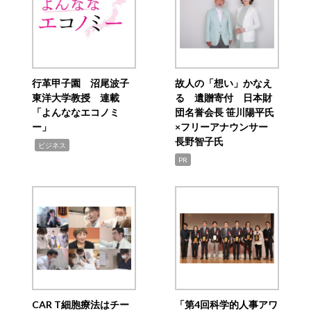
行革甲子園 沼尾波子
故人の「想い」かなえ
東洋大学教授 連載
る 遺贈寄付 日本財
「よんななエコノミ
団名誉会長 笹川陽平氏
ー」
×フリーアナウンサー
長野智子氏
,
ビジネス
PR
CAR T細胞療法はチー
「第4回科学的人事アワ