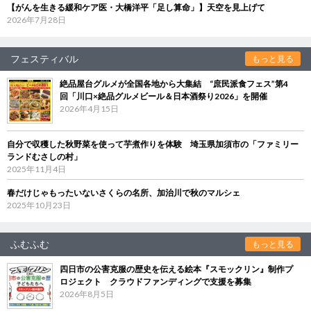
【がんを生きる緩和ケア医・大橋洋平「足し算命」】天空を見上げて
2026年7月28日
フェスティバル
もっと見る
絶品屋台グルメが全国各地から大集結 “庶民派食フェス”第4
回「川口×絶品グルメビール＆日本酒祭り2026」を開催
2026年4月15日
自分で収穫した秋野菜を使って芋煮作りを体験 埼玉県加須市の「ファミリー
ランドむさしの村」
2025年11月4日
春だけじゃもったいないさくらの名所、加治川で秋のマルシェ
2025年10月23日
ふむふむ
もっと見る
四日市の公害克服の歴史を伝える絵本『スモックリン』制作プ
ロジェクト クラウドファンディングで支援を募集
2026年8月5日