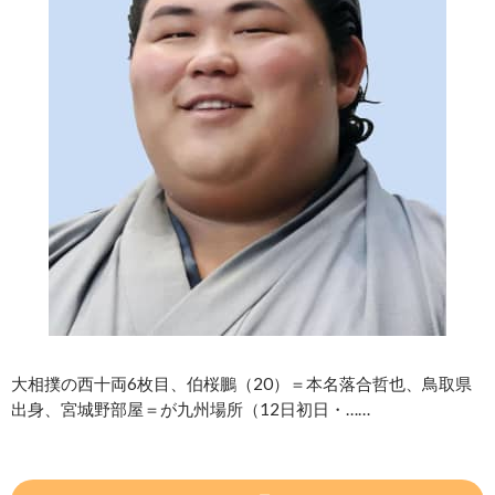
大相撲の西十両6枚目、伯桜鵬（20）＝本名落合哲也、鳥取県
出身、宮城野部屋＝が九州場所（12日初日・……