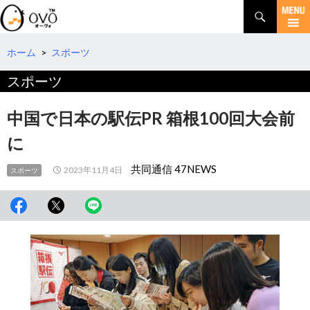
検
索
コ
ン
テ
ホーム
>
スポーツ
ン
スポーツ
ツ
へ
移
中国で日本の駅伝PR 箱根100回大会前
動
に
共同通信 47NEWS
2023年11月4日
スポーツ