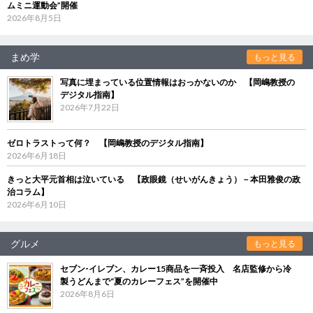
ムミニ運動会”開催
2026年8月5日
まめ学
もっと見る
写真に埋まっている位置情報はおっかないのか 【岡嶋教授の
デジタル指南】
2026年7月22日
ゼロトラストって何？ 【岡嶋教授のデジタル指南】
2026年6月18日
きっと大平元首相は泣いている 【政眼鏡（せいがんきょう）－本田雅俊の政
治コラム】
2026年6月10日
グルメ
もっと見る
セブン‐イレブン、カレー15商品を一斉投入 名店監修から冷
製うどんまで“夏のカレーフェス”を開催中
2026年8月6日