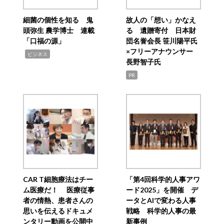
細菌の個性を知る 鬼
故人の「想い」かなえ
頭弥生 農学博士 連載
る 遺贈寄付 日本財
「口福の源」
団名誉会長 笹川陽平氏
×フリーアナウンサー
,
ビジネス
長野智子氏
PR
CAR T細胞療法はチー
「第4回科学的人事アワ
ム医療だ！ 医療従事
ード2025」を開催 デ
者の情熱、患者さんの
ータとAIで変わる人事
思いを伝えるドキュメ
戦略 科学的人事の最
ンタリー動画を公開中
新事例