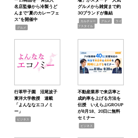
名店監修から冷製うど
グルメから雑貨まで約
んまで“夏のカレーフェ
30ブランドが集結
ス”を開催中
,
,
,
カルチャー
グルメ
ライ
フスタイル
,
グルメ
行革甲子園 沼尾波子
不動産業界で来店率と
東洋大学教授 連載
成約率を上げる方法を
「よんななエコノミ
伝授 いえらぶGROUP
ー」
が8月18、20日に無料
セミナー
,
ビジネス
,
ビジネス