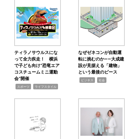
ティラノサウルスにな
なぜゼネコンが自動運
って全力疾走！ 横浜
転に挑むのか――大成建
で子ども向け“恐竜エア
設が見据える「建物」
コスチュームミニ運動
という最後のピース
会”開催
,
,
ビジネス
社会
,
,
スポーツ
ライフスタイル