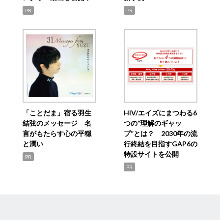
PR
PR
「ことだま」宿る羽生
HIV/エイズにまつわる6
結弦のメッセージ 名
つの“理解のギャッ
言がもたらす心の平穏
プ”とは？ 2030年の流
と潤い
行終結を目指すGAP6の
特設サイトを公開
PR
PR