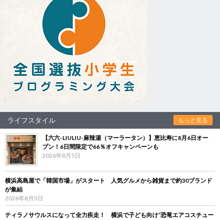
ライフスタイル
もっと見る
【六六-LIULIU-麻辣湯（マーラータン）】恵比寿に8月6日オー
プン！6日間限定で66％オフキャンペーンも
2026年8月5日
横浜高島屋で「韓国市場」がスタート 人気グルメから雑貨まで約30ブランド
が集結
2026年8月5日
ティラノサウルスになって全力疾走！ 横浜で子ども向け“恐竜エアコスチュー