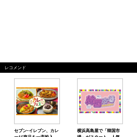
レコメンド
セブン‐イレブン、カレ
横浜高島屋で「韓国市
ー15商品を一斉投入
場」がスタート 人気