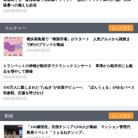
猛暑への備えも必須
2026年8月3日
カルチャー
もっと見る
横浜高島屋で「韓国市場」がスタート 人気グルメから雑貨ま
で約30ブランドが集結
2026年8月5日
トランペットの神様が軽井沢でクラシックコンサート 草津から軽井沢にも拠
点を増やして開催
2026年8月5日
500万人に親しまれた“たぬき”が全国デビューへ 「ぽんうぇる」がゆるバース
初参戦、応援を呼びかけ
2026年8月5日
動画
もっと見る
「100歳現役」目指すシニア1500人が集結 マンション管理代
務員イベント「うぇるねすシップ」
2026年8月4日