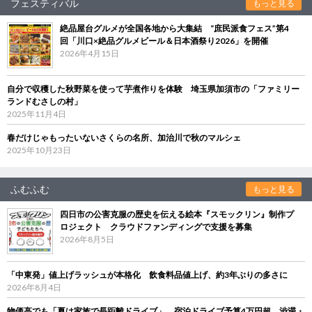
フェスティバル
もっと見る
絶品屋台グルメが全国各地から大集結 “庶民派食フェス”第4
回「川口×絶品グルメビール＆日本酒祭り2026」を開催
2026年4月15日
自分で収穫した秋野菜を使って芋煮作りを体験 埼玉県加須市の「ファミリー
ランドむさしの村」
2025年11月4日
春だけじゃもったいないさくらの名所、加治川で秋のマルシェ
2025年10月23日
ふむふむ
もっと見る
四日市の公害克服の歴史を伝える絵本『スモックリン』制作プ
ロジェクト クラウドファンディングで支援を募集
2026年8月5日
「中東発」値上げラッシュが本格化 飲食料品値上げ、約3年ぶりの多さに
2026年8月4日
物価高でも「夏は家族で長距離ドライブ」 宿泊ドライブ予算4万円超、渋滞・