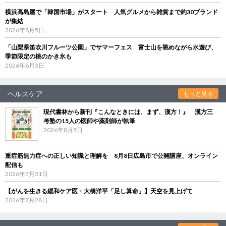
横浜高島屋で「韓国市場」がスタート 人気グルメから雑貨まで約30ブランド
が集結
2026年8月5日
「山梨県笛吹川フルーツ公園」でサマーフェス 富士山を眺めながら水遊び、
季節限定の桃のかき氷も
2026年8月3日
ヘルスケア
もっと見る
現代書林から新刊『こんなときには、まず、漢方！』 漢方三
考塾の15人の医師や薬剤師が執筆
2026年8月5日
重症筋無力症への正しい知識と理解を 8月8日広島市で公開講座、オンライン
配信も
2026年7月31日
【がんを生きる緩和ケア医・大橋洋平「足し算命」】天空を見上げて
2026年7月28日