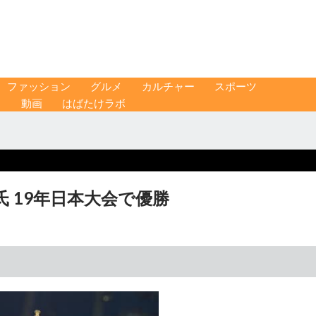
ファッション
グルメ
カルチャー
スポーツ
ス
動画
はばたけラボ
 19年日本大会で優勝