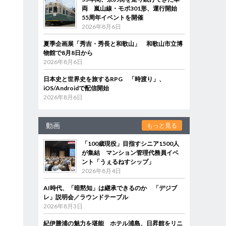
両 嵐山線・モボ301形、運行開始
55周年イベントを開催
2026年8月6日
夏季企画展「秀吉・秀長と和歌山」 和歌山市立博
物館で8月8日から
2026年8月6日
日本史と世界史を旅するRPG 「時渡り」、
iOS/Androidで配信開始
2026年8月6日
動画
もっと見る
「100歳現役」目指すシニア1500人
が集結 マンション管理代務員イベ
ント「うぇるねすシップ」
2026年8月4日
AI時代、「暗黙知」は継承できるのか 「デジブ
レ」説明会／ラウンドテーブル
2026年8月3日
紀伊勝浦の魅力を堪能 ホテル浦島、日昇館をリニ