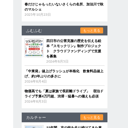
春だけじゃもったいないさくらの名所、加治川で秋
のマルシェ
2025年10月23日
ふむふむ
もっと見る
四日市の公害克服の歴史を伝える絵
本『スモックリン』制作プロジェク
ト クラウドファンディングで支援
を募集
2026年8月5日
「中東発」値上げラッシュが本格化 飲食料品値上
げ、約3年ぶりの多さに
2026年8月4日
物価高でも「夏は家族で長距離ドライブ」 宿泊ド
ライブ予算4万円超、渋滞・猛暑への備えも必須
2026年8月3日
カルチャー
もっと見る
55年間、京の街を走り続けてきた車