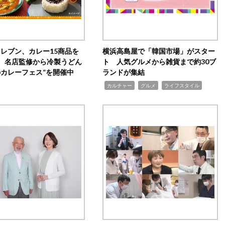
イレブン、カレー15商品を
横浜高島屋で「韓国市場」がスター
 名店監修から冷製うどん
ト 人気グルメから雑貨まで約30ブ
のカレーフェス”を開催中
ランドが集結
,
,
,
カルチャー
グルメ
ライフスタイル