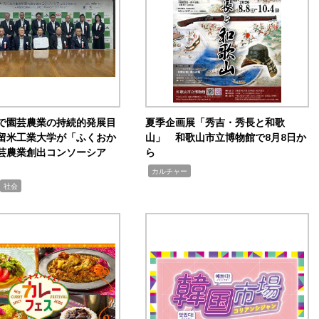
で園芸農業の持続的発展目
夏季企画展「秀吉・秀長と和歌
留米工業大学が「ふくおか
山」 和歌山市立博物館で8月8日か
芸農業創出コンソーシア
ら
,
カルチャー
社会