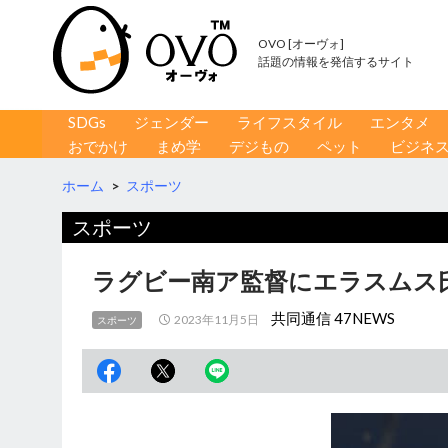
OVO [オーヴォ]
話題の情報を発信するサイト
コンテンツへ移動
検
SDGs
ジェンダー
ライフスタイル
エンタメ
索
おでかけ
まめ学
デジもの
ペット
ビジネ
ホーム
>
スポーツ
スポーツ
ラグビー南ア監督にエラスムス氏
共同通信 47NEWS
2023年11月5日
スポーツ