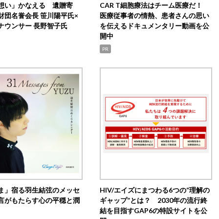
想い」かなえる 遺贈寄
CAR T細胞療法はチーム医療だ！
財団名誉会長 笹川陽平氏×
医療従事者の情熱、患者さんの思い
ナウンサー 長野智子氏
を伝えるドキュメンタリー動画を公
開中
PR
ま」宿る羽生結弦のメッセ
HIV/エイズにまつわる6つの“理解の
言がもたらす心の平穏と潤
ギャップ”とは？ 2030年の流行終
結を目指すGAP6の特設サイトを公