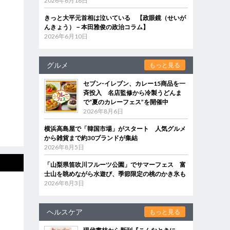
2026年6月18日
きっと大平元首相は泣いている 【政眼鏡（せいが
んきょう）－本田雅俊の政治コラム】
2026年6月10日
グルメ
もっと見る
セブン‐イレブン、カレー15商品を一
斉投入 名店監修から冷製うどんま
で“夏のカレーフェス”を開催中
2026年8月6日
横浜高島屋で「韓国市場」がスタート 人気グルメ
から雑貨まで約30ブランドが集結
2026年8月5日
「山梨県笛吹川フルーツ公園」でサマーフェス 富
士山を眺めながら水遊び、季節限定の桃のかき氷も
2026年8月3日
ヘルスケア
もっと見る