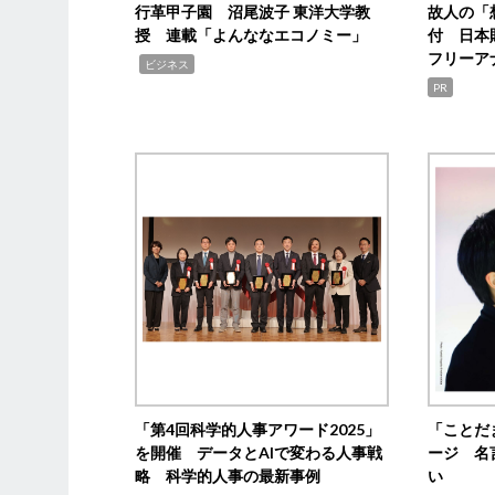
行革甲子園 沼尾波子 東洋大学教
故人の「
授 連載「よんななエコノミー」
付 日本
フリーア
,
ビジネス
PR
「第4回科学的人事アワード2025」
「ことだ
を開催 データとAIで変わる人事戦
ージ 名
略 科学的人事の最新事例
い