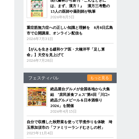
現代書林から新刊『こんなときに
は、まず、漢方！』 漢方三考塾の
15人の医師や薬剤師が執筆
2026年8月5日
重症筋無力症への正しい知識と理解を 8月8日広島
市で公開講座、オンライン配信も
2026年7月31日
【がんを生きる緩和ケア医・大橋洋平「足し算
命」】天空を見上げて
2026年7月28日
フェスティバル
もっと見る
絶品屋台グルメが全国各地から大集
結 “庶民派食フェス”第4回「川口×
絶品グルメビール＆日本酒祭り
2026」を開催
2026年4月15日
自分で収穫した秋野菜を使って芋煮作りを体験 埼
玉県加須市の「ファミリーランドむさしの村」
2025年11月4日