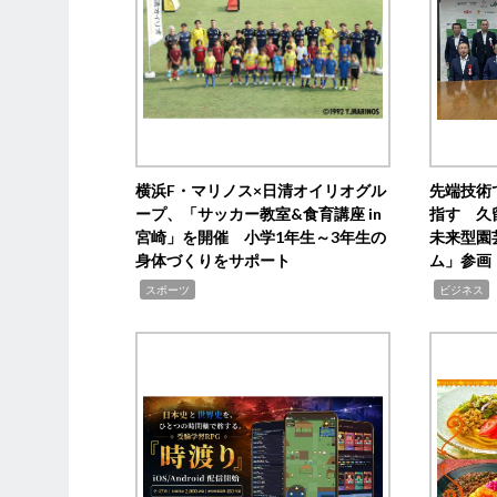
横浜F・マリノス×日清オイリオグル
先端技術
ープ、「サッカー教室&食育講座 in
指す 久
宮崎」を開催 小学1年生～3年生の
未来型園
身体づくりをサポート
ム」参画
,
,
,
スポーツ
ビジネス