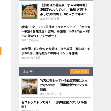
【京都 湯の花温泉・すみや亀峰菴】
夏限定のおもてなし「旅館で“涼”を
楽しむ夏の休日」8月末まで開催中
2026年8月6日
横浜F・マリノス×日清オイリオグループ、「サッカ
ー教室&食育講座 in 宮崎」を開催 小学1年生～3年
生の身体づくりをサポート
2026年8月6日
55年間、京の街を走り続けてきた車両 嵐山線・モ
ボ301形、運行開始55周年イベントを開催
2026年8月6日
まめ学
もっと見る
写真に埋まっている位置情報はおっ
かないのか 【岡嶋教授のデジタル
指南】
2026年7月22日
ゼロトラストって何？ 【岡嶋教授のデジタル指
南】