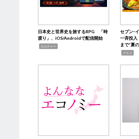
日本史と世界史を旅するRPG 「時
セブン‐
渡り」、iOS/Androidで配信開始
一斉投入
まで“夏
,
カルチャー
,
グルメ