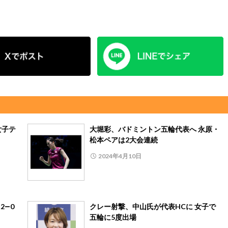
女子テ
大堀彩、バドミントン五輪代表へ 永原・
松本ペアは2大会連続
2024年4月10日
2―0
クレー射撃、中山氏が代表HCに 女子で
五輪に5度出場