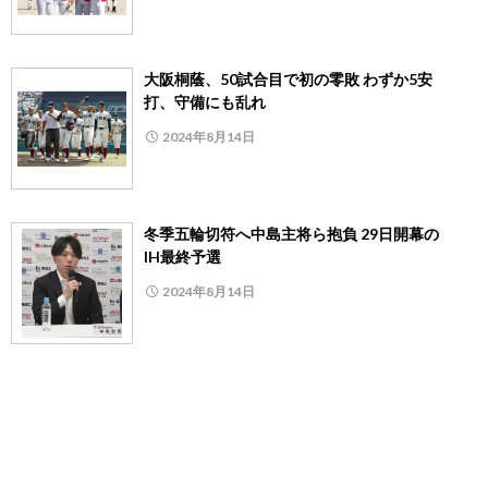
大阪桐蔭、50試合目で初の零敗 わずか5安
打、守備にも乱れ
2024年8月14日
冬季五輪切符へ中島主将ら抱負 29日開幕の
IH最終予選
2024年8月14日