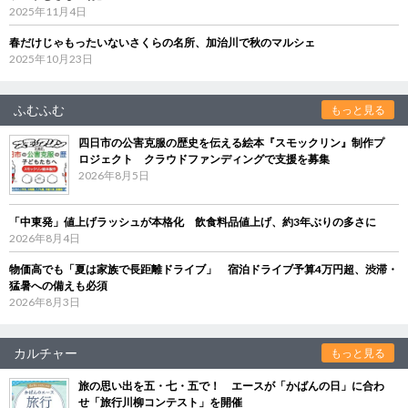
2025年11月4日
春だけじゃもったいないさくらの名所、加治川で秋のマルシェ
2025年10月23日
ふむふむ
もっと見る
四日市の公害克服の歴史を伝える絵本『スモックリン』制作プ
ロジェクト クラウドファンディングで支援を募集
2026年8月5日
「中東発」値上げラッシュが本格化 飲食料品値上げ、約3年ぶりの多さに
2026年8月4日
物価高でも「夏は家族で長距離ドライブ」 宿泊ドライブ予算4万円超、渋滞・
猛暑への備えも必須
2026年8月3日
カルチャー
もっと見る
旅の思い出を五・七・五で！ エースが「かばんの日」に合わ
せ「旅行川柳コンテスト」を開催