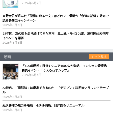
2026年8月7日
東野圭吾が選んだ「記憶に残る一文」はどれ？ 最新作『永遠の記憶』発売で
読者参加型キャンペーン
2026年8月7日
55年間、京の街を走り続けてきた車両 嵐山線・モボ301形、運行開始55周年
イベントを開催
2026年8月6日
動画
もっと見る
「100歳現役」目指すシニア1500人が集結 マンション管理代
務員イベント「うぇるねすシップ」
2026年8月4日
AI時代、「暗黙知」は継承できるのか 「デジブレ」説明会／ラウンドテーブ
ル
2026年8月3日
紀伊勝浦の魅力を堪能 ホテル浦島、日昇館をリニューアル
2026年8月3日