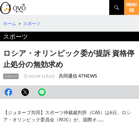
検
索
コ
ン
テ
ホーム
>
スポーツ
ン
スポーツ
ツ
へ
移
ロシア・オリンピック委が提訴 資格停
動
止処分の無効求め
共同通信 47NEWS
2023年11月6日
スポーツ
【ジュネーブ共同】スポーツ仲裁裁判所（CAS）は6日、ロシ
ア・オリンピック委員会（ROC）が、国際オ……