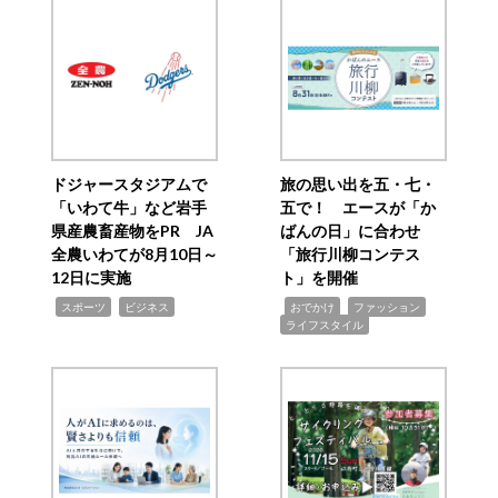
ドジャースタジアムで
旅の思い出を五・七・
「いわて牛」など岩手
五で！ エースが「か
県産農畜産物をPR JA
ばんの日」に合わせ
全農いわてが8月10日～
「旅行川柳コンテス
12日に実施
ト」を開催
,
,
,
,
,
スポーツ
ビジネス
おでかけ
ファッション
ライフスタイル