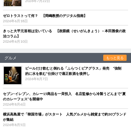
2026年7月22日
ゼロトラストって何？ 【岡嶋教授のデジタル指南】
2026年6月18日
きっと大平元首相は泣いている 【政眼鏡（せいがんきょう）－本田雅俊の政
治コラム】
2026年6月10日
グルメ
もっと見る
ビールだけ飲むと倒れる「ふらつくビアグラス」発売 “強制
的に水を飲む”仕掛けで適正飲酒を後押し
2026年8月7日
セブン‐イレブン、カレー15商品を一斉投入 名店監修から冷製うどんまで“夏
のカレーフェス”を開催中
2026年8月6日
横浜高島屋で「韓国市場」がスタート 人気グルメから雑貨まで約30ブランド
が集結
2026年8月5日