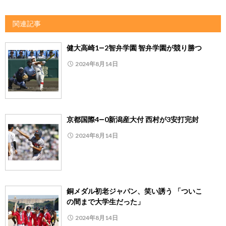
関連記事
健大高崎1―2智弁学園 智弁学園が競り勝つ
2024年8月14日
京都国際4―0新潟産大付 西村が3安打完封
2024年8月14日
銅メダル初老ジャパン、笑い誘う 「ついこ
の間まで大学生だった」
2024年8月14日