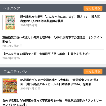
ヘルスケア
もっと見る
現代書林から新刊『こんなときには、まず、漢方！』 漢方三
考塾の15人の医師や薬剤師が執筆
2026年8月5日
重症筋無力症への正しい知識と理解を 8月8日広島市で公開講座、オンライン
配信も
2026年7月31日
【がんを生きる緩和ケア医・大橋洋平「足し算命」】天空を見上げて
2026年7月28日
フェスティバル
もっと見る
絶品屋台グルメが全国各地から大集結 “庶民派食フェス”第4
回「川口×絶品グルメビール＆日本酒祭り2026」を開催
2026年4月15日
自分で収穫した秋野菜を使って芋煮作りを体験 埼玉県加須市の「ファミリー
ランドむさしの村」