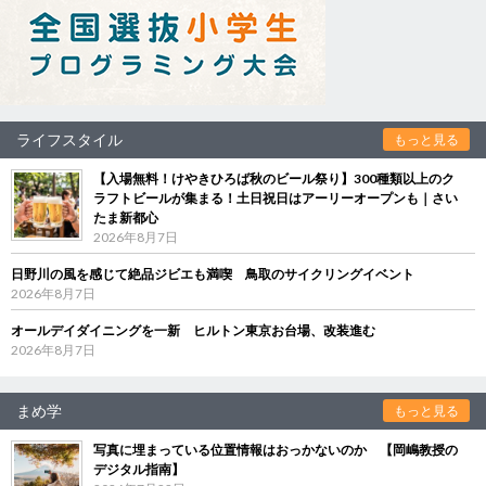
ライフスタイル
もっと見る
【入場無料！けやきひろば秋のビール祭り】300種類以上のク
ラフトビールが集まる！土日祝日はアーリーオープンも｜さい
たま新都心
2026年8月7日
日野川の風を感じて絶品ジビエも満喫 鳥取のサイクリングイベント
2026年8月7日
オールデイダイニングを一新 ヒルトン東京お台場、改装進む
2026年8月7日
まめ学
もっと見る
写真に埋まっている位置情報はおっかないのか 【岡嶋教授の
デジタル指南】