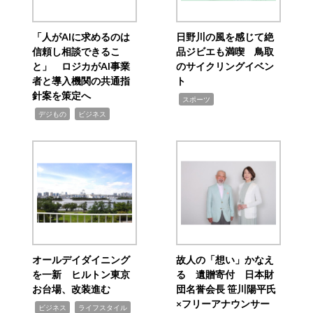
「人がAIに求めるのは
日野川の風を感じて絶
信頼し相談できるこ
品ジビエも満喫 鳥取
と」 ロジカがAI事業
のサイクリングイベン
者と導入機関の共通指
ト
針案を策定へ
,
スポーツ
,
,
デジもの
ビジネス
オールデイダイニング
故人の「想い」かなえ
を一新 ヒルトン東京
る 遺贈寄付 日本財
お台場、改装進む
団名誉会長 笹川陽平氏
×フリーアナウンサー
,
,
ビジネス
ライフスタイル