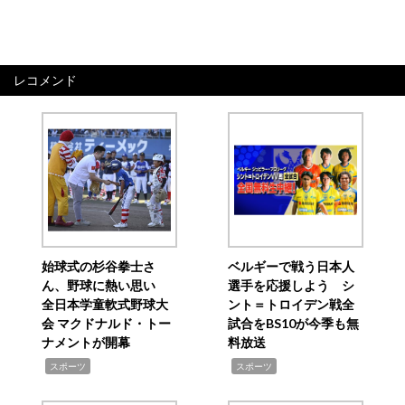
レコメンド
始球式の杉谷拳士さ
ベルギーで戦う日本人
ん、野球に熱い思い
選手を応援しよう シ
全日本学童軟式野球大
ント＝トロイデン戦全
会 マクドナルド・トー
試合をBS10が今季も無
ナメントが開幕
料放送
,
,
スポーツ
スポーツ