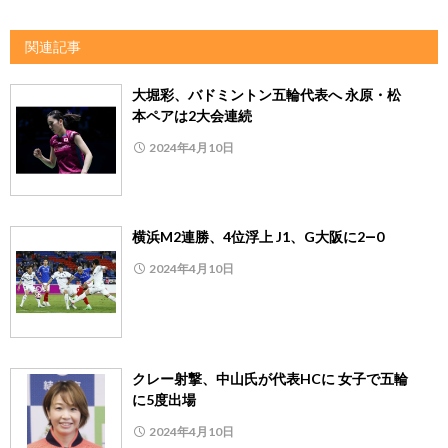
関連記事
大堀彩、バドミントン五輪代表へ 永原・松
本ペアは2大会連続
2024年4月10日
横浜M2連勝、4位浮上 J1、G大阪に2―0
2024年4月10日
クレー射撃、中山氏が代表HCに 女子で五輪
に5度出場
2024年4月10日