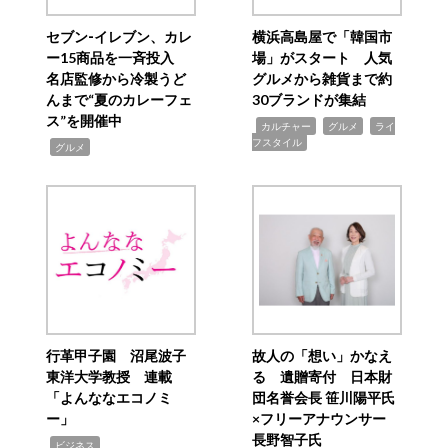
セブン‐イレブン、カレ
横浜高島屋で「韓国市
ー15商品を一斉投入
場」がスタート 人気
名店監修から冷製うど
グルメから雑貨まで約
んまで“夏のカレーフェ
30ブランドが集結
ス”を開催中
,
,
,
カルチャー
グルメ
ライ
フスタイル
,
グルメ
行革甲子園 沼尾波子
故人の「想い」かなえ
東洋大学教授 連載
る 遺贈寄付 日本財
「よんななエコノミ
団名誉会長 笹川陽平氏
ー」
×フリーアナウンサー
長野智子氏
,
ビジネス