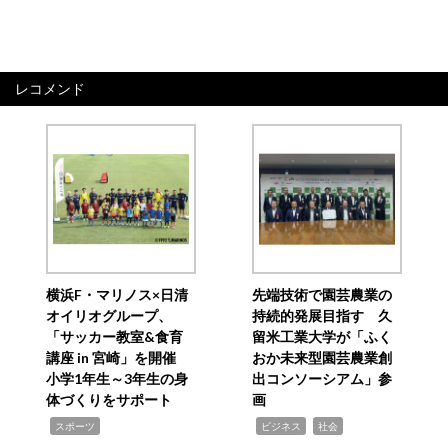
レコメンド
横浜F・マリノス×日清
先端技術で園芸農業の
オイリオグループ、
持続的発展目指す 久
「サッカー教室&食育
留米工業大学が「ふく
講座 in 宮崎」を開催
おか未来型園芸農業創
小学1年生～3年生の身
出コンソーシアム」参
体づくりをサポート
画
,
,
,
スポーツ
ビジネス
社会