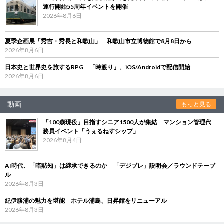
運行開始55周年イベントを開催
2026年8月6日
夏季企画展「秀吉・秀長と和歌山」 和歌山市立博物館で8月8日から
2026年8月6日
日本史と世界史を旅するRPG 「時渡り」、iOS/Androidで配信開始
2026年8月6日
動画
もっと見る
「100歳現役」目指すシニア1500人が集結 マンション管理代
務員イベント「うぇるねすシップ」
2026年8月4日
AI時代、「暗黙知」は継承できるのか 「デジブレ」説明会／ラウンドテーブ
ル
2026年8月3日
紀伊勝浦の魅力を堪能 ホテル浦島、日昇館をリニューアル
2026年8月3日