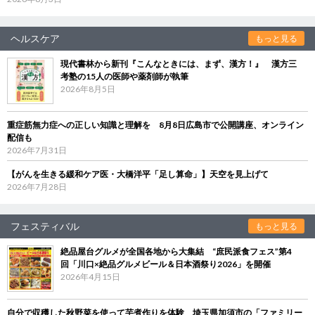
ヘルスケア
もっと見る
現代書林から新刊『こんなときには、まず、漢方！』 漢方三
考塾の15人の医師や薬剤師が執筆
2026年8月5日
重症筋無力症への正しい知識と理解を 8月8日広島市で公開講座、オンライン
配信も
2026年7月31日
【がんを生きる緩和ケア医・大橋洋平「足し算命」】天空を見上げて
2026年7月28日
フェスティバル
もっと見る
絶品屋台グルメが全国各地から大集結 “庶民派食フェス”第4
回「川口×絶品グルメビール＆日本酒祭り2026」を開催
2026年4月15日
自分で収穫した秋野菜を使って芋煮作りを体験 埼玉県加須市の「ファミリー