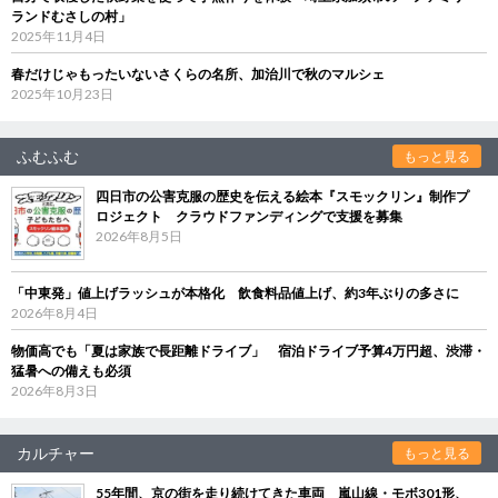
ランドむさしの村」
2025年11月4日
春だけじゃもったいないさくらの名所、加治川で秋のマルシェ
2025年10月23日
ふむふむ
もっと見る
四日市の公害克服の歴史を伝える絵本『スモックリン』制作プ
ロジェクト クラウドファンディングで支援を募集
2026年8月5日
「中東発」値上げラッシュが本格化 飲食料品値上げ、約3年ぶりの多さに
2026年8月4日
物価高でも「夏は家族で長距離ドライブ」 宿泊ドライブ予算4万円超、渋滞・
猛暑への備えも必須
2026年8月3日
カルチャー
もっと見る
55年間、京の街を走り続けてきた車両 嵐山線・モボ301形、