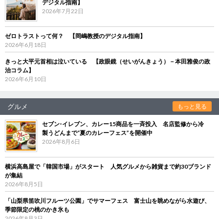
デジタル指南】
2026年7月22日
ゼロトラストって何？ 【岡嶋教授のデジタル指南】
2026年6月18日
きっと大平元首相は泣いている 【政眼鏡（せいがんきょう）－本田雅俊の政
治コラム】
2026年6月10日
グルメ
もっと見る
セブン‐イレブン、カレー15商品を一斉投入 名店監修から冷
製うどんまで“夏のカレーフェス”を開催中
2026年8月6日
横浜高島屋で「韓国市場」がスタート 人気グルメから雑貨まで約30ブランド
が集結
2026年8月5日
「山梨県笛吹川フルーツ公園」でサマーフェス 富士山を眺めながら水遊び、
季節限定の桃のかき氷も
2026年8月3日