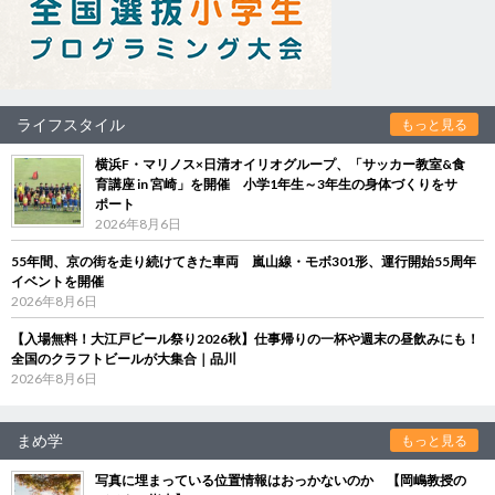
ライフスタイル
もっと見る
横浜F・マリノス×日清オイリオグループ、「サッカー教室&食
育講座 in 宮崎」を開催 小学1年生～3年生の身体づくりをサ
ポート
2026年8月6日
55年間、京の街を走り続けてきた車両 嵐山線・モボ301形、運行開始55周年
イベントを開催
2026年8月6日
【入場無料！大江戸ビール祭り2026秋】仕事帰りの一杯や週末の昼飲みにも！
全国のクラフトビールが大集合｜品川
2026年8月6日
まめ学
もっと見る
写真に埋まっている位置情報はおっかないのか 【岡嶋教授の