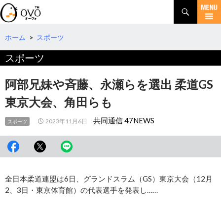
検
索
コ
ン
テ
ホーム
>
スポーツ
ン
スポーツ
ツ
へ
移
阿部兄妹や斉藤、永瀬らを選出 柔道GS
動
東京大会、角田らも
共同通信 47NEWS
2023年11月6日
スポーツ
全日本柔道連盟は6日、グランドスラム（GS）東京大会（12月
2、3日・東京体育館）の代表選手を発表し……