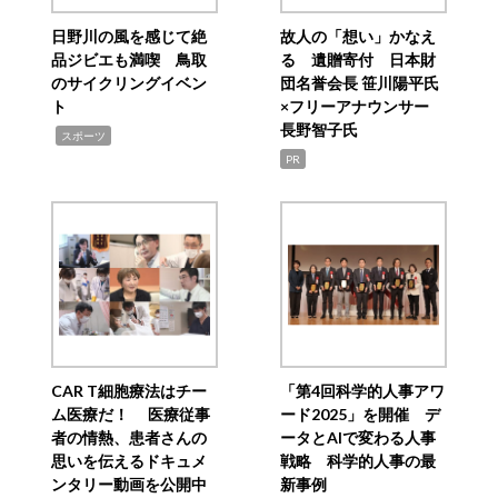
日野川の風を感じて絶
故人の「想い」かなえ
品ジビエも満喫 鳥取
る 遺贈寄付 日本財
のサイクリングイベン
団名誉会長 笹川陽平氏
ト
×フリーアナウンサー
長野智子氏
,
スポーツ
PR
CAR T細胞療法はチー
「第4回科学的人事アワ
ム医療だ！ 医療従事
ード2025」を開催 デ
者の情熱、患者さんの
ータとAIで変わる人事
思いを伝えるドキュメ
戦略 科学的人事の最
ンタリー動画を公開中
新事例