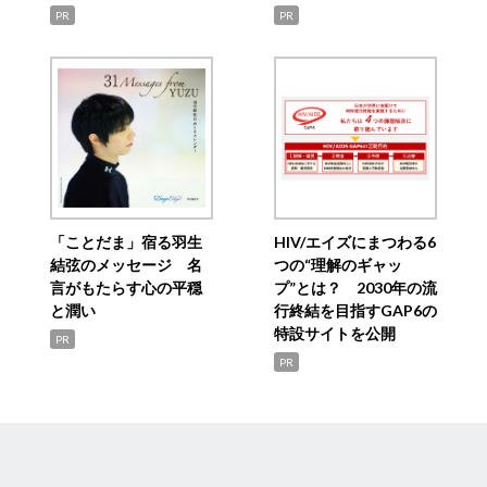
PR
PR
「ことだま」宿る羽生
HIV/エイズにまつわる6
結弦のメッセージ 名
つの“理解のギャッ
言がもたらす心の平穏
プ”とは？ 2030年の流
と潤い
行終結を目指すGAP6の
特設サイトを公開
PR
PR