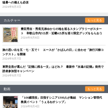
猛暑への備えも必須
2026年8月3日
カルチャー
もっと見る
豊臣秀吉・秀長兄弟ゆかりの地を巡るスタンプラリーがスター
ト 和歌山市内5カ所・近畿6カ所を巡り限定グッズをもらおう
2026年8月8日
旅の思い出を五・七・五で！ エースが「かばんの日」に合わせ「旅行川柳コ
ンテスト」を開催
2026年8月7日
東野圭吾が選んだ「記憶に残る一文」はどれ？ 最新作『永遠の記憶』発売で
読者参加型キャンペーン
2026年8月7日
動画
もっと見る
「100歳現役」目指すシニア1500人が集結 マンション管理代
務員イベント「うぇるねすシップ」
2026年8月4日