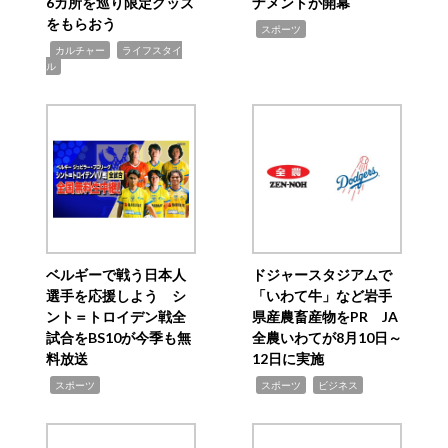
6カ所を巡り限定グッズ
ナメントが開幕
をもらおう
,
スポーツ
,
,
カルチャー
ライフスタイ
ル
ベルギーで戦う日本人
ドジャースタジアムで
選手を応援しよう シ
「いわて牛」など岩手
ント＝トロイデン戦全
県産農畜産物をPR JA
試合をBS10が今季も無
全農いわてが8月10日～
料放送
12日に実施
,
,
,
スポーツ
スポーツ
ビジネス