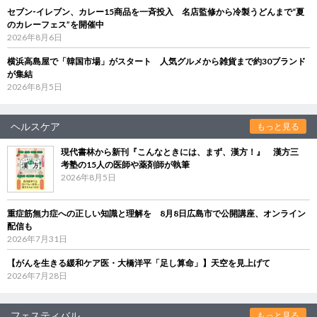
セブン‐イレブン、カレー15商品を一斉投入 名店監修から冷製うどんまで“夏
のカレーフェス”を開催中
2026年8月6日
横浜高島屋で「韓国市場」がスタート 人気グルメから雑貨まで約30ブランド
が集結
2026年8月5日
ヘルスケア
もっと見る
現代書林から新刊『こんなときには、まず、漢方！』 漢方三
考塾の15人の医師や薬剤師が執筆
2026年8月5日
重症筋無力症への正しい知識と理解を 8月8日広島市で公開講座、オンライン
配信も
2026年7月31日
【がんを生きる緩和ケア医・大橋洋平「足し算命」】天空を見上げて
2026年7月28日
フェスティバル
もっと見る