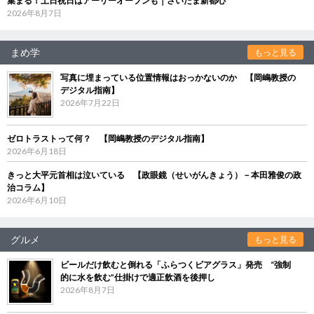
集まる！土日祝日はアーリーオープンも｜さいたま新都心
2026年8月7日
まめ学
もっと見る
写真に埋まっている位置情報はおっかないのか 【岡嶋教授の
デジタル指南】
2026年7月22日
ゼロトラストって何？ 【岡嶋教授のデジタル指南】
2026年6月18日
きっと大平元首相は泣いている 【政眼鏡（せいがんきょう）－本田雅俊の政
治コラム】
2026年6月10日
グルメ
もっと見る
ビールだけ飲むと倒れる「ふらつくビアグラス」発売 “強制
的に水を飲む”仕掛けで適正飲酒を後押し
2026年8月7日