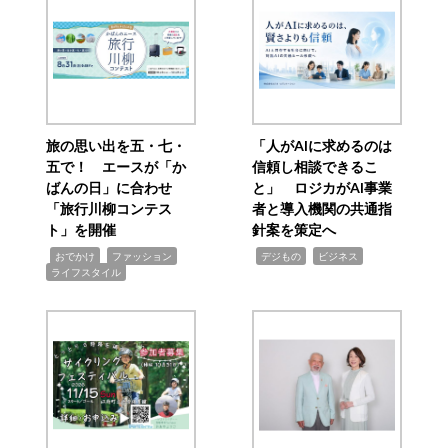
旅の思い出を五・七・
「人がAIに求めるのは
五で！ エースが「か
信頼し相談できるこ
ばんの日」に合わせ
と」 ロジカがAI事業
「旅行川柳コンテス
者と導入機関の共通指
ト」を開催
針案を策定へ
,
,
,
,
,
おでかけ
ファッション
デジもの
ビジネス
ライフスタイル