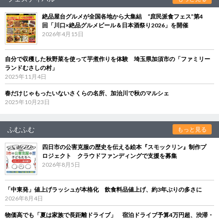
絶品屋台グルメが全国各地から大集結 “庶民派食フェス”第4
回「川口×絶品グルメビール＆日本酒祭り2026」を開催
2026年4月15日
自分で収穫した秋野菜を使って芋煮作りを体験 埼玉県加須市の「ファミリー
ランドむさしの村」
2025年11月4日
春だけじゃもったいないさくらの名所、加治川で秋のマルシェ
2025年10月23日
ふむふむ
もっと見る
四日市の公害克服の歴史を伝える絵本『スモックリン』制作プ
ロジェクト クラウドファンディングで支援を募集
2026年8月5日
「中東発」値上げラッシュが本格化 飲食料品値上げ、約3年ぶりの多さに
2026年8月4日
物価高でも「夏は家族で長距離ドライブ」 宿泊ドライブ予算4万円超、渋滞・