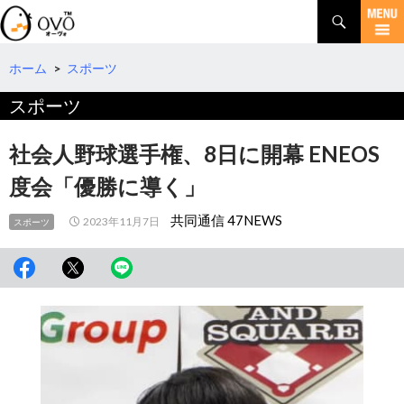
検
索
コ
ン
テ
ホーム
>
スポーツ
ン
スポーツ
ツ
へ
移
社会人野球選手権、8日に開幕 ENEOS
動
度会「優勝に導く」
共同通信 47NEWS
2023年11月7日
スポーツ