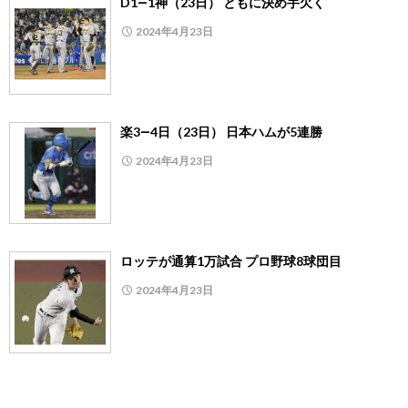
D1―1神（23日） ともに決め手欠く
2024年4月23日
楽3―4日（23日） 日本ハムが5連勝
2024年4月23日
ロッテが通算1万試合 プロ野球8球団目
2024年4月23日