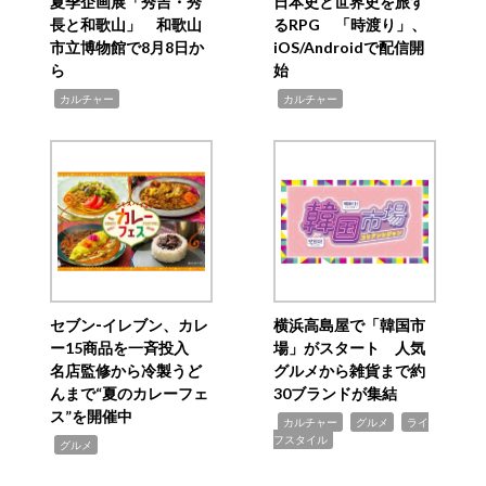
夏季企画展「秀吉・秀
日本史と世界史を旅す
長と和歌山」 和歌山
るRPG 「時渡り」、
市立博物館で8月8日か
iOS/Androidで配信開
ら
始
,
,
カルチャー
カルチャー
セブン‐イレブン、カレ
横浜高島屋で「韓国市
ー15商品を一斉投入
場」がスタート 人気
名店監修から冷製うど
グルメから雑貨まで約
んまで“夏のカレーフェ
30ブランドが集結
ス”を開催中
,
,
,
カルチャー
グルメ
ライ
フスタイル
,
グルメ