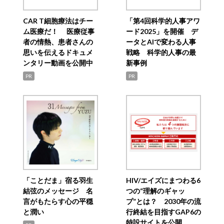
CAR T細胞療法はチー
「第4回科学的人事アワ
ム医療だ！ 医療従事
ード2025」を開催 デ
者の情熱、患者さんの
ータとAIで変わる人事
思いを伝えるドキュメ
戦略 科学的人事の最
ンタリー動画を公開中
新事例
PR
PR
「ことだま」宿る羽生
HIV/エイズにまつわる6
結弦のメッセージ 名
つの“理解のギャッ
言がもたらす心の平穏
プ”とは？ 2030年の流
と潤い
行終結を目指すGAP6の
特設サイトを公開