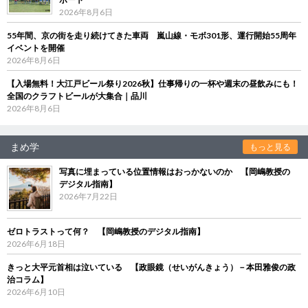
2026年8月6日
55年間、京の街を走り続けてきた車両 嵐山線・モボ301形、運行開始55周年
イベントを開催
2026年8月6日
【入場無料！大江戸ビール祭り2026秋】仕事帰りの一杯や週末の昼飲みにも！
全国のクラフトビールが大集合｜品川
2026年8月6日
まめ学
もっと見る
写真に埋まっている位置情報はおっかないのか 【岡嶋教授の
デジタル指南】
2026年7月22日
ゼロトラストって何？ 【岡嶋教授のデジタル指南】
2026年6月18日
きっと大平元首相は泣いている 【政眼鏡（せいがんきょう）－本田雅俊の政
治コラム】
2026年6月10日