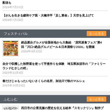
配信も
2026年7月31日
【がんを生きる緩和ケア医・大橋洋平「足し算命」】天空を見上げて
2026年7月28日
フェスティバル
もっと見る
絶品屋台グルメが全国各地から大集結 “庶民派食フェス”第4
回「川口×絶品グルメビール＆日本酒祭り2026」を開催
2026年4月15日
自分で収穫した秋野菜を使って芋煮作りを体験 埼玉県加須市の「ファミリー
ランドむさしの村」
2025年11月4日
春だけじゃもったいないさくらの名所、加治川で秋のマルシェ
2025年10月23日
ふむふむ
もっと見る
四日市の公害克服の歴史を伝える絵本『スモックリン』制作プ