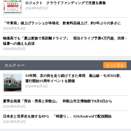
ロジェクト クラウドファンディングで支援を募集
2026年8月5日
「中東発」値上げラッシュが本格化 飲食料品値上げ、約3年ぶりの多さに
2026年8月4日
物価高でも「夏は家族で長距離ドライブ」 宿泊ドライブ予算4万円超、渋滞・
猛暑への備えも必須
2026年8月3日
カルチャー
もっと見る
55年間、京の街を走り続けてきた車両 嵐山線・モボ301形、
運行開始55周年イベントを開催
2026年8月6日
夏季企画展「秀吉・秀長と和歌山」 和歌山市立博物館で8月8日から
2026年8月6日
日本史と世界史を旅するRPG 「時渡り」、iOS/Androidで配信開始
2026年8月6日