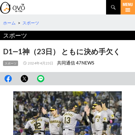
検
索
コ
ン
テ
ホーム
>
スポーツ
ン
スポーツ
ツ
へ
移
D1―1神（23日） ともに決め手欠く
動
共同通信 47NEWS
2024年4月23日
スポーツ