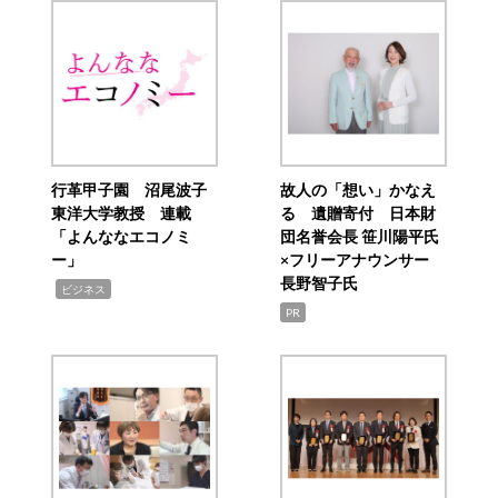
行革甲子園 沼尾波子
故人の「想い」かなえ
東洋大学教授 連載
る 遺贈寄付 日本財
「よんななエコノミ
団名誉会長 笹川陽平氏
ー」
×フリーアナウンサー
長野智子氏
,
ビジネス
PR