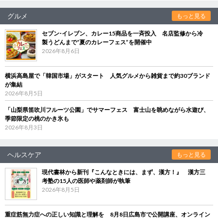
グルメ
もっと見る
セブン‐イレブン、カレー15商品を一斉投入 名店監修から冷
製うどんまで“夏のカレーフェス”を開催中
2026年8月6日
横浜高島屋で「韓国市場」がスタート 人気グルメから雑貨まで約30ブランド
が集結
2026年8月5日
「山梨県笛吹川フルーツ公園」でサマーフェス 富士山を眺めながら水遊び、
季節限定の桃のかき氷も
2026年8月3日
ヘルスケア
もっと見る
現代書林から新刊『こんなときには、まず、漢方！』 漢方三
考塾の15人の医師や薬剤師が執筆
2026年8月5日
重症筋無力症への正しい知識と理解を 8月8日広島市で公開講座、オンライン