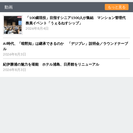
動画
もっと見る
「100歳現役」目指すシニア1500人が集結 マンション管理代
務員イベント「うぇるねすシップ」
2026年8月4日
AI時代、「暗黙知」は継承できるのか 「デジブレ」説明会／ラウンドテーブ
ル
2026年8月3日
紀伊勝浦の魅力を堪能 ホテル浦島、日昇館をリニューアル
2026年8月3日