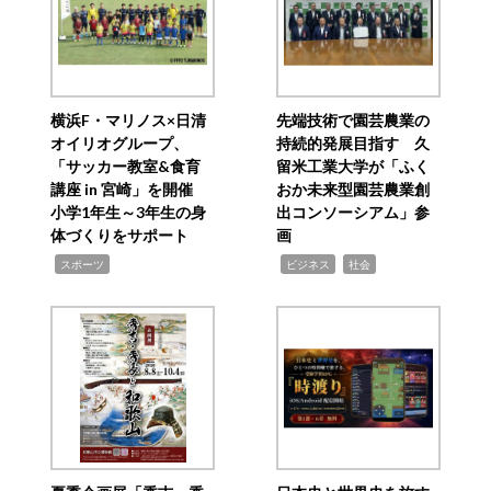
横浜F・マリノス×日清
先端技術で園芸農業の
オイリオグループ、
持続的発展目指す 久
「サッカー教室&食育
留米工業大学が「ふく
講座 in 宮崎」を開催
おか未来型園芸農業創
小学1年生～3年生の身
出コンソーシアム」参
体づくりをサポート
画
,
,
,
スポーツ
ビジネス
社会