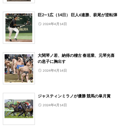
巨2―1広（14日） 巨人6連勝、萩尾が逆転弾
2024年4月14日
大関琴ノ若、納得の稽古 春巡業、元琴光喜
の息子に胸出す
2024年4月14日
ジャスティンミラノが優勝 競馬の皐月賞
2024年4月14日