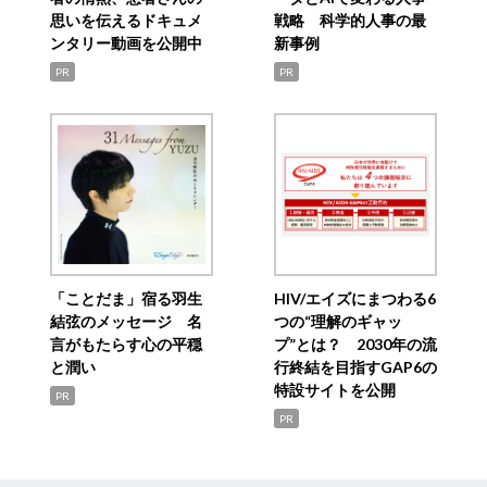
思いを伝えるドキュメ
戦略 科学的人事の最
ンタリー動画を公開中
新事例
PR
PR
「ことだま」宿る羽生
HIV/エイズにまつわる6
結弦のメッセージ 名
つの“理解のギャッ
言がもたらす心の平穏
プ”とは？ 2030年の流
と潤い
行終結を目指すGAP6の
特設サイトを公開
PR
PR