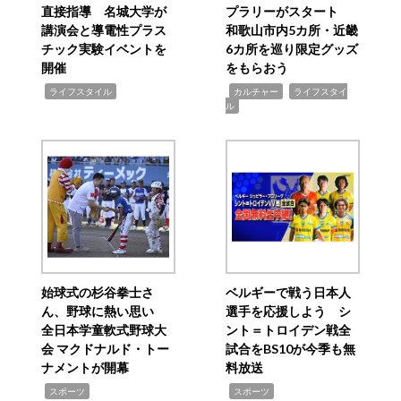
直接指導 名城大学が
プラリーがスタート
講演会と導電性プラス
和歌山市内5カ所・近畿
チック実験イベントを
6カ所を巡り限定グッズ
開催
をもらおう
,
,
,
ライフスタイル
カルチャー
ライフスタイ
ル
始球式の杉谷拳士さ
ベルギーで戦う日本人
ん、野球に熱い思い
選手を応援しよう シ
全日本学童軟式野球大
ント＝トロイデン戦全
会 マクドナルド・トー
試合をBS10が今季も無
ナメントが開幕
料放送
,
,
スポーツ
スポーツ