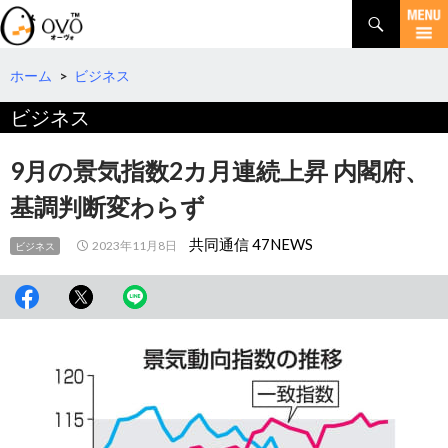
検
索
コ
ン
テ
ホーム
>
ビジネス
ン
ビジネス
ツ
へ
移
9月の景気指数2カ月連続上昇 内閣府、
動
基調判断変わらず
共同通信 47NEWS
2023年11月8日
ビジネス