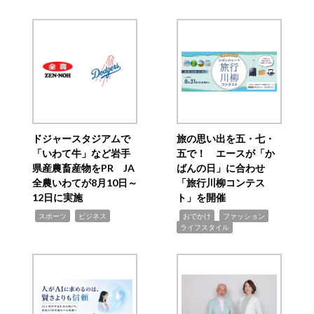
ドジャースタジアムで
旅の思い出を五・七・
「いわて牛」など岩手
五で！ エースが「か
県産農畜産物をPR JA
ばんの日」に合わせ
全農いわてが8月10日～
「旅行川柳コンテス
12日に実施
ト」を開催
,
,
,
,
,
スポーツ
ビジネス
おでかけ
ファッション
ライフスタイル