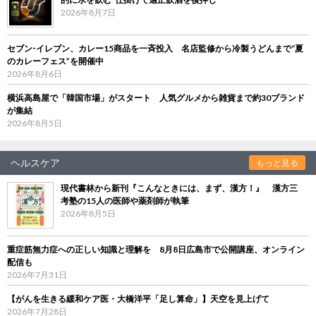
2026年8月7日
セブン‐イレブン、カレー15商品を一斉投入 名店監修から冷製うどんまで“夏
のカレーフェス”を開催中
2026年8月6日
横浜高島屋で「韓国市場」がスタート 人気グルメから雑貨まで約30ブランド
が集結
2026年8月5日
ヘルスケア
もっと見る
現代書林から新刊『こんなときには、まず、漢方！』 漢方三
考塾の15人の医師や薬剤師が執筆
2026年8月5日
重症筋無力症への正しい知識と理解を 8月8日広島市で公開講座、オンライン
配信も
2026年7月31日
【がんを生きる緩和ケア医・大橋洋平「足し算命」】天空を見上げて
2026年7月28日