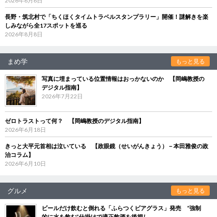
2026年8月8日
長野・筑北村で「ちくほくタイムトラベルスタンプラリー」開催！謎解きを楽
しみながら全17スポットを巡る
2026年8月8日
まめ学
もっと見る
写真に埋まっている位置情報はおっかないのか 【岡嶋教授の
デジタル指南】
2026年7月22日
ゼロトラストって何？ 【岡嶋教授のデジタル指南】
2026年6月18日
きっと大平元首相は泣いている 【政眼鏡（せいがんきょう）－本田雅俊の政
治コラム】
2026年6月10日
グルメ
もっと見る
ビールだけ飲むと倒れる「ふらつくビアグラス」発売 “強制
的に水を飲む”仕掛けで適正飲酒を後押し