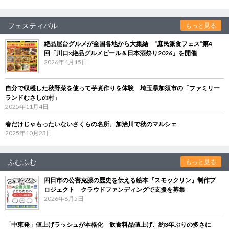
フェスティバル
もっと見る
絶品屋台グルメが全国各地から大集結 “庶民派食フェス”第4
回「川口×絶品グルメビール＆日本酒祭り2026」を開催
2026年4月15日
自分で収穫した秋野菜を使って芋煮作りを体験 埼玉県加須市の「ファミリー
ランドむさしの村」
2025年11月4日
春だけじゃもったいないさくらの名所、加治川で秋のマルシェ
2025年10月23日
ふむふむ
もっと見る
四日市の公害克服の歴史を伝える絵本『スモックリン』制作プ
ロジェクト クラウドファンディングで支援を募集
2026年8月5日
「中東発」値上げラッシュが本格化 飲食料品値上げ、約3年ぶりの多さに