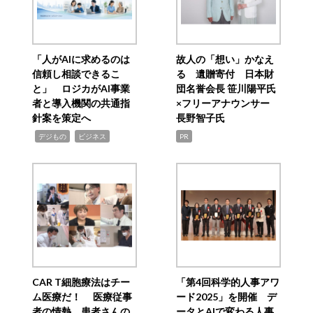
「人がAIに求めるのは
故人の「想い」かなえ
信頼し相談できるこ
る 遺贈寄付 日本財
と」 ロジカがAI事業
団名誉会長 笹川陽平氏
者と導入機関の共通指
×フリーアナウンサー
針案を策定へ
長野智子氏
,
,
デジもの
ビジネス
PR
CAR T細胞療法はチー
「第4回科学的人事アワ
ム医療だ！ 医療従事
ード2025」を開催 デ
者の情熱、患者さんの
ータとAIで変わる人事