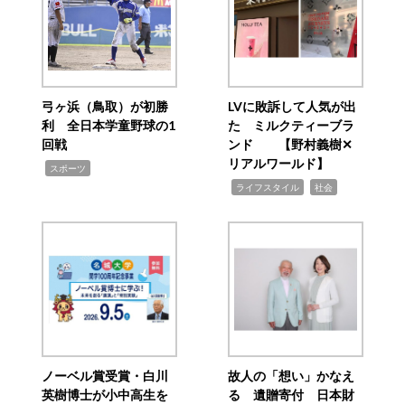
弓ヶ浜（鳥取）が初勝
LVに敗訴して人気が出
利 全日本学童野球の1
た ミルクティーブラ
回戦
ンド 【野村義樹✕
リアルワールド】
,
スポーツ
,
,
ライフスタイル
社会
ノーベル賞受賞・白川
故人の「想い」かなえ
英樹博士が小中高生を
る 遺贈寄付 日本財