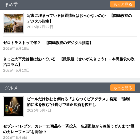
まめ学
もっと見る
写真に埋まっている位置情報はおっかないのか 【岡嶋教授の
デジタル指南】
2026年7月22日
ゼロトラストって何？ 【岡嶋教授のデジタル指南】
2026年6月18日
きっと大平元首相は泣いている 【政眼鏡（せいがんきょう）－本田雅俊の政
治コラム】
2026年6月10日
グルメ
もっと見る
ビールだけ飲むと倒れる「ふらつくビアグラス」発売 “強制
的に水を飲む”仕掛けで適正飲酒を後押し
2026年8月7日
セブン‐イレブン、カレー15商品を一斉投入 名店監修から冷製うどんまで“夏
のカレーフェス”を開催中
2026年8月6日