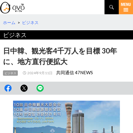
検
索
コ
ン
テ
ホーム
>
ビジネス
ン
ビジネス
ツ
へ
移
日中韓、観光客4千万人を目標 30年
動
に、地方直行便拡大
共同通信 47NEWS
2024年9月11日
ビジネス