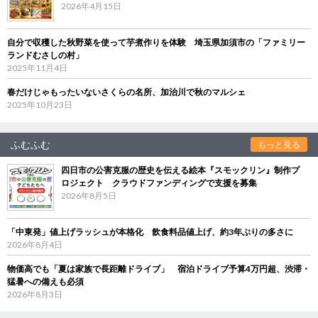
2026年4月15日
自分で収穫した秋野菜を使って芋煮作りを体験 埼玉県加須市の「ファミリー
ランドむさしの村」
2025年11月4日
春だけじゃもったいないさくらの名所、加治川で秋のマルシェ
2025年10月23日
ふむふむ
もっと見る
四日市の公害克服の歴史を伝える絵本『スモックリン』制作プ
ロジェクト クラウドファンディングで支援を募集
2026年8月5日
「中東発」値上げラッシュが本格化 飲食料品値上げ、約3年ぶりの多さに
2026年8月4日
物価高でも「夏は家族で長距離ドライブ」 宿泊ドライブ予算4万円超、渋滞・
猛暑への備えも必須
2026年8月3日