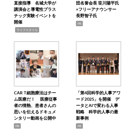
直接指導 名城大学が
団名誉会長 笹川陽平氏
講演会と導電性プラス
×フリーアナウンサー
チック実験イベントを
長野智子氏
開催
PR
,
ライフスタイル
CAR T細胞療法はチー
「第4回科学的人事アワ
ム医療だ！ 医療従事
ード2025」を開催 デ
者の情熱、患者さんの
ータとAIで変わる人事
思いを伝えるドキュメ
戦略 科学的人事の最
ンタリー動画を公開中
新事例
PR
PR