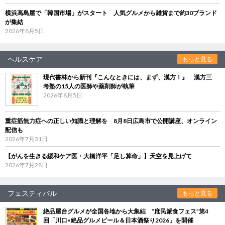
横浜高島屋で「韓国市場」がスタート 人気グルメから雑貨まで約30ブランド
が集結
2026年8月5日
ヘルスケア
もっと見る
現代書林から新刊『こんなときには、まず、漢方！』 漢方三
考塾の15人の医師や薬剤師が執筆
2026年8月5日
重症筋無力症への正しい知識と理解を 8月8日広島市で公開講座、オンライン
配信も
2026年7月31日
【がんを生きる緩和ケア医・大橋洋平「足し算命」】天空を見上げて
2026年7月28日
フェスティバル
もっと見る
絶品屋台グルメが全国各地から大集結 “庶民派食フェス”第4
回「川口×絶品グルメビール＆日本酒祭り2026」を開催