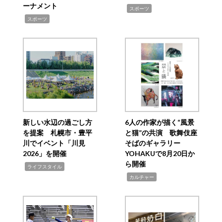
ーナメント
,
スポーツ
,
スポーツ
新しい水辺の過ごし方
6人の作家が描く“風景
を提案 札幌市・豊平
と猫”の共演 歌舞伎座
川でイベント「川見
そばのギャラリー
2026」を開催
YOHAKUで8月20日か
ら開催
,
ライフスタイル
,
カルチャー