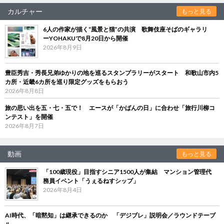
カルチャー
もっと見る
6人の作家が描く“風景と猫”の共演 歌舞伎座そばのギャラリ
ーYOHAKUで8月20日から開催
2026年8月9日
豊臣秀吉・秀長兄弟ゆかりの地を巡るスタンプラリーがスタート 和歌山市内5
カ所・近畿6カ所を巡り限定グッズをもらおう
2026年8月8日
旅の思い出を五・七・五で！ エースが「かばんの日」に合わせ「旅行川柳コ
ンテスト」を開催
2026年8月7日
動画
もっと見る
「100歳現役」目指すシニア1500人が集結 マンション管理代
務員イベント「うぇるねすシップ」
2026年8月4日
AI時代、「暗黙知」は継承できるのか 「デジブレ」説明会／ラウンドテーブ